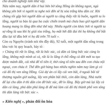
cho doanh nghiệp làm như vậy.
Nửa năm nay, người dân ở hai bên bờ sông Hồng ăn không ngon, ngủ
không yên bởi vì người ta nghe nói đến sẽ bị xóa trắng khu dân cư. Khi
chúng tôi gặp hỏi người dân ai người ta cũng thấy rất là buồn, người ta lo
lắng, người ta bảo là qua ba cuộc chiến tranh mà chưa bao giờ người dân
hoang mang lo lắng đến như thế này. Nhiều người còn khóc bởi vì người ta
sợ rằng là sau khi bị giải tỏa trắng, họ mất hết đất đai thì họ không thể bắt
đầu lại từ đầu bởi vì họ đã trên 70 tuổi ».
Còn cụ Nguyên (tránh nói tên đầy đủ), 92 tuổi, một người dân sống trong
khu vực bị quy hoạch, bày tỏ :
« Chúng tôi rất lo lắng, rất là bức xúc, cả dân cả làng bức xúc cùng lo
lắng, không một mình ai cả, rất là lo lắng ở chỗ rằng cả đời mới tu tạo
được mảnh đất, cái nhà để tổ tiên ở, thờ cúng tổ tiên sau đến con cháu nội
ngoại, con cháu ở. Thế đến giờ hàng bao nhiêu nghìn năm nay làm gì có
cái đô thị ven sông Hồng. Giá dự án có lấy cái ven bãi, ở ngoài bãi từ
thượng nguồn giờ xuống, lấy ven phần bãi thôi, còn dân làng, Nhà nước
để lại cho dân ở thì dân còn đỡ bức xúc, đỡ lo lắng. Bây giờ mà lại lấy cả
dân cả làng, phá dân phá làng đi để mà làm cái đô thị thành phố ven sông
thì dân làng rất bức xúc ».
« Kiến nghị »
, phản đối ôn hòa