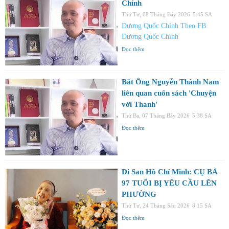
Chính
Thứ Tư, 08 Tháng Bảy 2026
5:45 SA
Dương Quốc Chính Theo FB
Dương Quốc Chính
Đọc thêm
Bắt Ông Nguyễn Thành Nam
liên quan cuốn sách 'Chuyện
với Thanh'
Thứ Ba, 07 Tháng Bảy 2026
5:38 SA
Đọc thêm
Di San Hồ Chí Minh: CỤ BÀ
97 TUỔI BỊ YÊU CẦU LÊN
PHƯỜNG
Thứ Tư, 24 Tháng Sáu 2026
8:15 SA
Đọc thêm