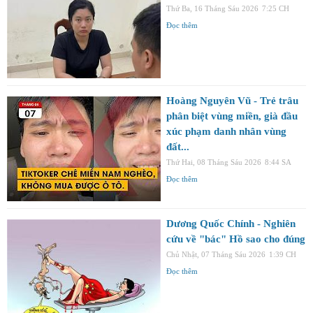
Thứ Ba, 16 Tháng Sáu 2026
7:25 CH
Đọc thêm
Hoàng Nguyên Vũ - Trẻ trâu
phân biệt vùng miền, già đầu
xúc phạm danh nhân vùng
đất...
Thứ Hai, 08 Tháng Sáu 2026
8:44 SA
Đọc thêm
Dương Quốc Chính - Nghiên
cứu về "bác" Hồ sao cho đúng
Chủ Nhật, 07 Tháng Sáu 2026
1:39 CH
Đọc thêm