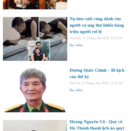
Nụ hôn cuối cùng dành cho
người vợ ung thư khiến hàng
triệu người rơi lệ
Thứ Hai, 22 Tháng Sáu 2026
8:15 SA
Đọc thêm
Dương Quốc Chính – Bi kịch
của thế kỷ
Thứ Tư, 17 Tháng Sáu 2026
11:47 SA
Đọc thêm
Hoàng Nguyên Vũ - Quý cô
Hà Thành thanh lịch ăn quỵt