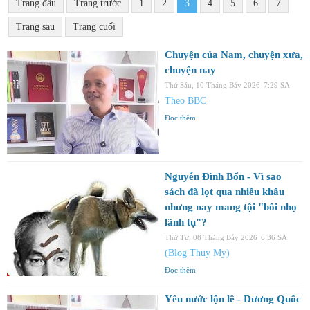
Trang đầu
Trang trước
1
2
3
4
5
6
7
Trang sau
Trang cuối
Chuyện của Nam, chuyện xưa,
chuyện nay
Thứ Sáu, 10 Tháng Bảy 2026
7:29 SA
Theo BBC
Đọc thêm
Nguyễn Đình Bổn - Vì sao
sách đã lọt qua nhiều khâu
nhưng nay mang tội "bôi nhọ
lãnh tụ"?
Thứ Tư, 08 Tháng Bảy 2026
6:36 SA
(Blog Thụy My)
Đọc thêm
Yêu nước lộn lề - Dương Quốc