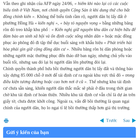
Vẫn theo ghi nhận của AFP ngày 24/06,
« hiếm khi nào lại có các cuộc
biểu tình ở Việt Nam, nơi chính quyền Cộng Sản ít khi dung thứ cho bất
đồng chính kiến »
. Không thể biểu tình rầm rộ, người dân bị lấy đất ở
phường Hồng Hà
« kiến nghị »
,
« bày tỏ nguyện vọng »
bằng những băng
rôn đỏ treo khắp khu phố :
« Kiến nghị giữ nguyên khu dân cư hiện hữu để
đảm bảo an sinh xã hội và ổn định cuộc sống nhân dân »
hoặc mặc đồng
phục áo phông đỏ đi tập thể dục buổi sáng với khẩu hiệu
« Phát triển hài
hòa phải gìn giữ cộng đồng dân cư »
. Nhiều băng rôn bị dân phòng hoặc
những người mặc thường phục đến tháo dỡ ban ngày, nhưng chủ yếu vào
buổi tối, nhưng sau đó lại bị người dân lên phường đòi lại.
Chính quyền thành phố hứa bồi thường người dân bị lấy đất và thông báo
xây dựng 85.000 chỗ ở mới để tái định cư ra ngoài khu vực thủ đô
« trong
điều kiện tương đương hoặc cao hơn nơi ở cũ »
. Thế nhưng khu tái định
cư chưa sẵn sàng, khiến người dân thắc mắc sẽ phải ở đâu trong thời gian
chờ khu tái định cư hoàn thiện. Nhiều khu tái định cư vẫn chỉ là dự án trên
giấy tờ, chưa được khởi công. Ngoài ra, vấn đề bồi thường là quan ngại
chính của người dân, họ lo ngại tỉ lệ bồi thường thấp hơn giá thị trường.
Trước
Sau
Gửi ý kiến của bạn