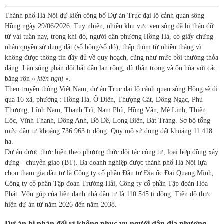
Thành phố Hà Nội dự kiến công bố Dự án Trục đại lộ cảnh quan sông
Hồng ngày 29/06/2026. Tuy nhiên, nhiều khu vực ven sông đã bị tháo dỡ
từ vài tuần nay, trong khi đó, người dân phường Hồng Hà, có giấy chứng
nhận quyền sử dụng đất (sổ hồng/sổ đỏ), thấp thỏm từ nhiều tháng vì
không được thông tin đầy đủ về quy hoạch, cũng như mức bồi thường thỏa
đáng. Làn sóng phản đối bắt đầu lan rộng, dù thận trọng và ôn hòa với các
băng rôn «
kiến nghị
».
Theo truyền thông Việt Nam, dự án Trục đại lộ cảnh quan sông Hồng sẽ đi
qua 16 xã, phường : Hồng Hà, Ô Diên, Thượng Cát, Đông Ngạc, Phú
Thượng, Lĩnh Nam, Thanh Trì, Nam Phù, Hồng Vân, Mê Linh, Thiên
Lộc, Vĩnh Thanh, Đông Anh, Bồ Đề, Long Biên, Bát Tràng. Sơ bộ tổng
mức đầu tư khoảng 736.963 tỉ đồng. Quy mô sử dụng đất khoảng 11.418
ha.
Dự án được thực hiện theo phương thức đối tác công tư, loại hợp đồng xây
dựng - chuyển giao (BT). Ba doanh nghiệp được thành phố Hà Nội lựa
chọn tham gia đầu tư là Công ty cổ phần Đầu tư Địa ốc Đại Quang Minh,
Công ty cổ phần Tập đoàn Trường Hải, Công ty cổ phần Tập đoàn Hòa
Phát. Vốn góp của liên danh nhà đầu tư là 110.545 tỉ đồng. Tiến độ thực
hiện dự án từ năm 2026 đến năm 2038.
Dự án bị phản đối vì không phục vụ người dân địa phương