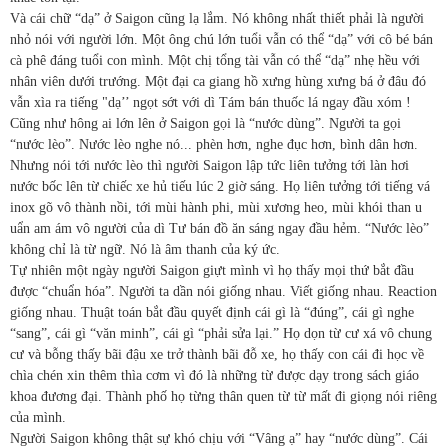
Và cái chữ “dạ” ở Saigon cũng lạ lắm. Nó không nhất thiết phải là người
nhỏ nói với người lớn. Một ông chú lớn tuổi vẫn có thể “dạ” với cô bé bán
cà phê đáng tuổi con mình. Một chị tổng tài vẫn có thể “dạ” nhẹ hều với
nhân viên dưới trướng. Một đại ca giang hồ xưng hùng xưng bá ở đâu đó
vẫn xìa ra tiếng "dạ’’ ngọt sớt với dì Tám bán thuốc lá ngay đầu xóm !
Cũng như hông ai lớn lên ở Saigon gọi là “nước dùng”. Người ta gọi
“nước lèo”. Nước lèo nghe nó... phèn hơn, nghe đục hơn, bình dân hơn.
Nhưng nói tới nước lèo thì người Saigon lập tức liên tưởng tới làn hơi
nước bốc lên từ chiếc xe hủ tiếu lúc 2 giờ sáng. Họ liên tưởng tới tiếng vá
inox gõ vô thành nồi, tới mùi hành phi, mùi xương heo, mùi khói than u
uẩn am ám vô người của dì Tư bán đồ ăn sáng ngay đầu hẻm. “Nước lèo”
không chỉ là từ ngữ. Nó là âm thanh của ký ức.
Tự nhiên một ngày người Saigon giựt mình vì họ thấy mọi thứ bắt đầu
được “chuẩn hóa”. Người ta dần nói giống nhau. Viết giống nhau. Reaction
giống nhau. Thuật toán bắt đầu quyết định cái gì là “đúng”, cái gì nghe
“sang”, cái gì “văn minh”, cái gì “phải sửa lại.” Họ dọn từ cư xá vô chung
cư và bỗng thấy bãi đậu xe trở thành bãi đỗ xe, họ thấy con cái đi học về
chìa chén xin thêm thìa cơm vì đó là những từ được dạy trong sách giáo
khoa đương đại. Thành phố họ từng thân quen từ từ mất đi giọng nói riêng
của mình.
Người Saigon không thật sự khó chịu với “Vâng ạ” hay “nước dùng”. Cái