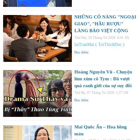
NHỮNG CÔ NÀNG "NGOẠI
GIAO", "HẦU RƯỢU"
LÀNG BÁO VIỆT CỘNG
Thứ Hai, 20 Tháng Tư 2026
8:41 SA
laiTranMai ( ToiThichDoc )
Đọc thêm
Hoàng Nguyên Vũ - Chuyện
lùm xùm cô Tym : Đã vượt
quá ranh giới của sự suy đồi
Thứ Ba, 07 Tháng Tư 2026
1:27 CH
Đọc thêm
Mai Quốc Ấn – Hoa hồng
máu