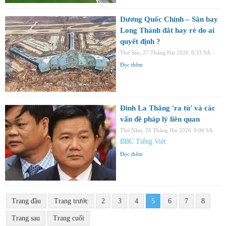
Dương Quốc Chính – Sân bay
Long Thành đắt hay rẻ do ai
quyết định ?
Thứ Sáu, 27 Tháng Hai 2026
6:33 SA
Đọc thêm
Đinh La Thăng 'ra tù' và các
vấn đề pháp lý liên quan
Thứ Năm, 26 Tháng Hai 2026
9:06 SA
BBC Tiếng Việt
Đọc thêm
Trang đầu
Trang trước
2
3
4
5
6
7
8
Trang sau
Trang cuối