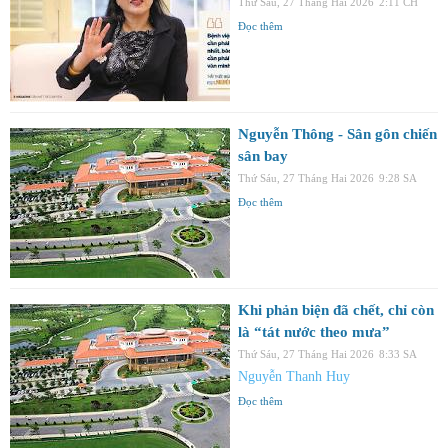
Thứ Sáu, 27 Tháng Hai 2026
2:11 CH
Đọc thêm
Nguyễn Thông - Sân gôn chiến
sân bay
Thứ Sáu, 27 Tháng Hai 2026
9:28 SA
Đọc thêm
Khi phản biện đã chết, chỉ còn
là “tát nước theo mưa”
Thứ Sáu, 27 Tháng Hai 2026
8:33 SA
Nguyễn Thanh Huy
Đọc thêm