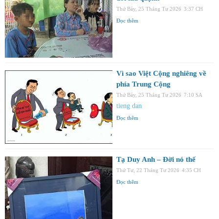
Thứ Bảy, 25 Tháng Tư 2026
3:37 CH
Đọc thêm
Vì sao Việt Cộng nghiêng về
phía Trung Cộng
Thứ Bảy, 25 Tháng Tư 2026
7:10 SA
tieng dan
Đọc thêm
Tạ Duy Anh – Đời nó thế
Thứ Tư, 22 Tháng Tư 2026
4:35 CH
Đọc thêm