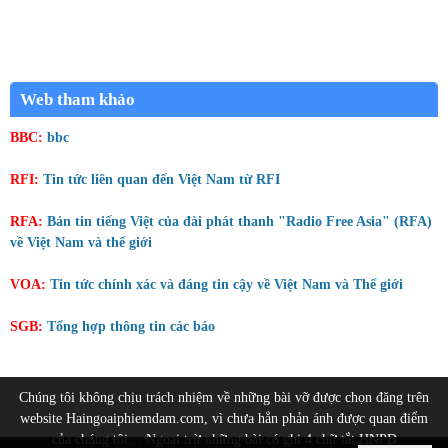
Web tham khảo
BBC:
bbc
RFI:
Tin tức liên quan đến Việt Nam từ RFI
RFA:
Bản tin tiếng Việt của đài phát thanh "Radio Free Asia" (RFA)
về Việt Nam và thế giới
VOA:
Tin tức chính xác và đáng tin cậy về Việt Nam và Thế giới
SGB:
Tổng hợp thông tin các báo
Chúng tôi không chịu trách nhiệm về những bài vỡ được chọn đăng trên
website Haingoaiphiemdam.com, vì chưa hẳn phản ánh được quan điểm
của chúng tôi… Ngoại trừ những bài có ghi 4 chữ tắt HNPD