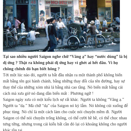
Tại sao nhiều người Saigon nghe chữ “Vâng ạ” hay “nước dùng” là bị
dị ứng ? Thật ra không phải dị ứng hay vì ghét ai hết đâu. Vì họ
chông chênh đó bạn biết hông ?
Tới một lúc nào đó, người ta bắt đầu nhận ra một thành phố không biến
mất bằng tên gọi hành chánh, bằng những thay đổi của tên đường, hay sự
thay thế của những xóm nhà lá bằng nhà cao tầng. Nó biến mất bằng cái
cách mà xưa giờ nó đang dần biến mất : Phương ngữ !
Saigon ngày xưa có một kiểu lịch sự rất khác. Người ta không “Vâng ạ.”
Người ta “dạ.” Mà chữ “dạ” của Saigon nó kỳ lắm. Nó không cúi xuống để
phục tùng. Nó chỉ là một cách làm cho cuộc nói chuyện mềm đi. Người
Saigon có thể nói chuyện trống không, có thể cười hề hề, có thể chọc nhau
tưng tửng, nhưng trong cái kiểu bất cần đó lại có khoảng không cho người
khác tồn tại.