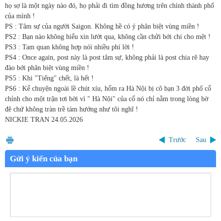
họ sợ là một ngày nào đó, họ phải đi tìm đồng hương trên chính thành phố
của mình !
PS : Tâm sự của người Saigon. Không hề có ý phân biệt vùng miền !
PS2 : Bạn nào không hiểu xin lướt qua, không cần chửi bới chi cho mệt !
PS3 : Tam quan không hợp nói nhiều phí lời !
PS4 : Once again, post này là post tâm sự, không phải là post chia rẽ hay
đào bới phân biệt vùng miền !
PS5 : Khi "Tiếng" chết, là hết !
PS6 : Kể chuyện ngoài lề chút xíu, hổm ra Hà Nội bị cô bạn 3 đời phố cổ
chỉnh cho một trận tơi bời vì " Hà Nội" của cổ nó chỉ nằm trong lòng bờ
đê chứ không tràn trề tám hướng như tôi nghĩ !
NICKIE TRAN
24.05.2026
Trước
Sau
Gửi ý kiến của bạn