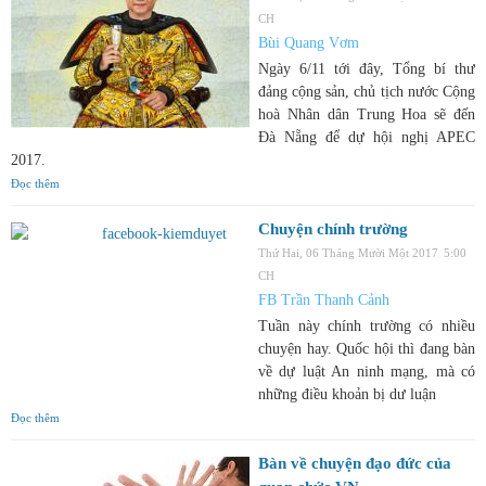
CH
Bùi Quang Vơm
Ngày 6/11 tới đây, Tổng bí thư
đảng cộng sản, chủ tịch nước Cộng
hoà Nhân dân Trung Hoa sẽ đến
Đà Nẵng để dự hội nghị APEC
2017.
Đọc thêm
Chuyện chính trường
Thứ Hai, 06 Tháng Mười Một 2017
5:00
CH
FB Trần Thanh Cảnh
Tuần này chính trường có nhiều
chuyện hay. Quốc hội thì đang bàn
về dự luật An ninh mạng, mà có
những điều khoản bị dư luận
Đọc thêm
Bàn về chuyện đạo đức của