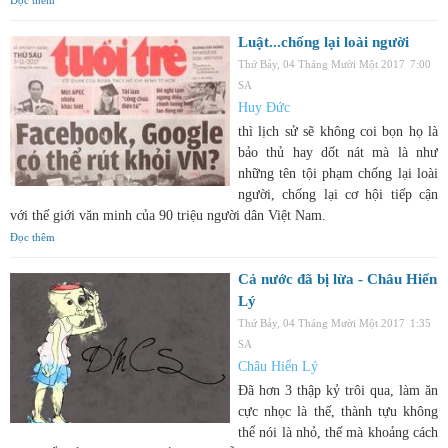
Luật...chống lại loài người
Thứ Bảy, 04 Tháng Mười Một 2017
7:00
SA
Huy Đức
thì lịch sử sẽ không coi bọn họ là
bảo thủ hay dốt nát mà là như
những tên tội phạm chống lại loài
người, chống lại cơ hội tiếp cận
với thế giới văn minh của 90 triệu người dân Việt Nam.
Đọc thêm
Cả nước đã bị lừa - Châu Hiển
Lý
Thứ Bảy, 04 Tháng Mười Một 2017
1:35
SA
Châu Hiển Lý
Đã hơn 3 thập kỷ trôi qua, làm ăn
cực nhọc là thế, thành tựu không
thể nói là nhỏ, thế mà khoảng cách