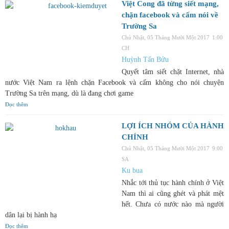
Việt Cong đã từng siết mạng,
chặn facebook và cấm nói về
Trường Sa
Chủ Nhật, 05 Tháng Mười Một 2017
1:00
CH
Huỳnh Tấn Bửu
Quyết tâm siết chặt Internet, nhà
nước Việt Nam ra lệnh chặn Facebook và cấm không cho nói chuyện
Trường Sa trên mạng, dù là đang chơi game
Đọc thêm
LỢI ÍCH NHÓM CỦA HÀNH
CHÍNH
Chủ Nhật, 05 Tháng Mười Một 2017
9:00
SA
Ku bua
Nhắc tới thủ tục hành chính ở Việt
Nam thì ai cũng ghét và phát mệt
hết. Chưa có nước nào mà người
dân lại bị hành hạ
Đọc thêm