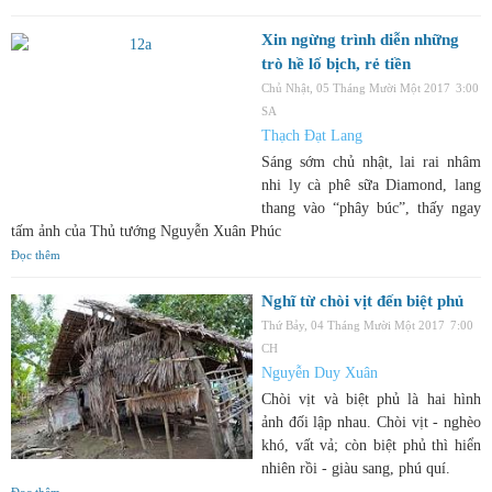
Xin ngừng trình diễn những
trò hề lố bịch, rẻ tiền
Chủ Nhật, 05 Tháng Mười Một 2017
3:00
SA
Thạch Đạt Lang
Sáng sớm chủ nhật, lai rai nhâm
nhi ly cà phê sữa Diamond, lang
thang vào “phây búc”, thấy ngay
tấm ảnh của Thủ tướng Nguyễn Xuân Phúc
Đọc thêm
Nghĩ từ chòi vịt đến biệt phủ
Thứ Bảy, 04 Tháng Mười Một 2017
7:00
CH
Nguyễn Duy Xuân
Chòi vịt và biệt phủ là hai hình
ảnh đối lập nhau. Chòi vịt - nghèo
khó, vất vả; còn biệt phủ thì hiển
nhiên rồi - giàu sang, phú quí.
Đọc thêm