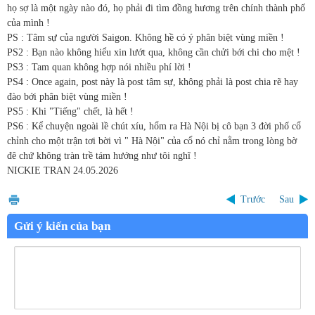
họ sợ là một ngày nào đó, họ phải đi tìm đồng hương trên chính thành phố
của mình !
PS : Tâm sự của người Saigon. Không hề có ý phân biệt vùng miền !
PS2 : Bạn nào không hiểu xin lướt qua, không cần chửi bới chi cho mệt !
PS3 : Tam quan không hợp nói nhiều phí lời !
PS4 : Once again, post này là post tâm sự, không phải là post chia rẽ hay
đào bới phân biệt vùng miền !
PS5 : Khi "Tiếng" chết, là hết !
PS6 : Kể chuyện ngoài lề chút xíu, hổm ra Hà Nội bị cô bạn 3 đời phố cổ
chỉnh cho một trận tơi bời vì " Hà Nội" của cổ nó chỉ nằm trong lòng bờ
đê chứ không tràn trề tám hướng như tôi nghĩ !
NICKIE TRAN
24.05.2026
Trước
Sau
Gửi ý kiến của bạn