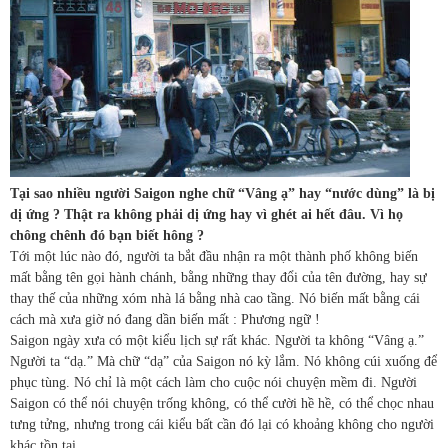
Tại sao nhiều người Saigon nghe chữ “Vâng ạ” hay “nước dùng” là bị
dị ứng ? Thật ra không phải dị ứng hay vì ghét ai hết đâu. Vì họ
chông chênh đó bạn biết hông ?
Tới một lúc nào đó, người ta bắt đầu nhận ra một thành phố không biến
mất bằng tên gọi hành chánh, bằng những thay đổi của tên đường, hay sự
thay thế của những xóm nhà lá bằng nhà cao tầng. Nó biến mất bằng cái
cách mà xưa giờ nó đang dần biến mất : Phương ngữ !
Saigon ngày xưa có một kiểu lịch sự rất khác. Người ta không “Vâng ạ.”
Người ta “dạ.” Mà chữ “dạ” của Saigon nó kỳ lắm. Nó không cúi xuống để
phục tùng. Nó chỉ là một cách làm cho cuộc nói chuyện mềm đi. Người
Saigon có thể nói chuyện trống không, có thể cười hề hề, có thể chọc nhau
tưng tửng, nhưng trong cái kiểu bất cần đó lại có khoảng không cho người
khác tồn tại.