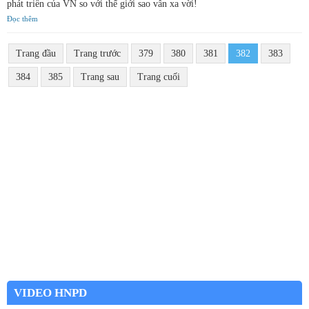
phát triển của VN so với thế giới sao vẫn xa vời!
Đọc thêm
Trang đầu
Trang trước
379
380
381
382
383
384
385
Trang sau
Trang cuối
VIDEO HNPD