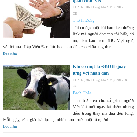
quan chức VN
Thứ Hai, 06 Tháng Mười Một 2017
1:00
CH
Thơ Phương
Tôi có đọc một bài báo theo đường
link mà người đọc cho tôi biết, đó
một bài báo trên BBC Việt ngữ,
với lời tựa “Lập Viện Đạo đức học 'như dán cao chữa ung thư'
Đọc thêm
Khi có một lũ ĐBQH quay
lưng với nhân dân
Thứ Hai, 06 Tháng Mười Một 2017
8:00
SA
Bạch Hoàn
Thật trớ trêu cho số phận người
Việt khi mỗi ngày lại thêm những
điều trông thấy mà đau đớn lòng.
Mỗi ngày, cảm giác bất lực lại nhiều hơn trước một lũ người
Đọc thêm