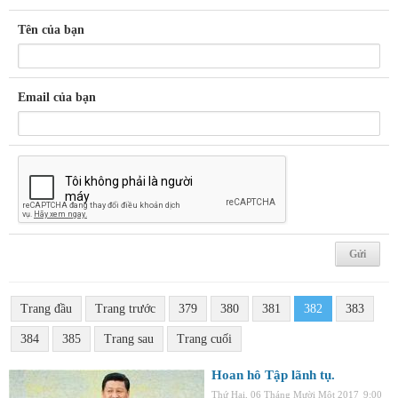
Tên của bạn
Email của bạn
Trang đầu
Trang trước
379
380
381
382
383
384
385
Trang sau
Trang cuối
Hoan hô Tập lãnh tụ.
Thứ Hai, 06 Tháng Mười Một 2017
9:00