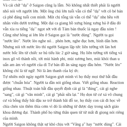
Và cái chữ “dạ” ở Saigon cũng lạ lắm. Nó không nhất thiết phải là người
nhỏ nói với người lớn. Một ông chú lớn tuổi vẫn có thể “dạ” với cô bé bán
cà phê đáng tuổi con mình. Một chị tổng tài vẫn có thể “dạ” nhẹ hều với
nhân viên dưới trướng. Một đại ca giang hồ xưng hùng xưng bá ở đâu đó
vẫn xìa ra tiếng "dạ’’ ngọt sớt với dì Tám bán thuốc lá ngay đầu xóm !
Cũng như hông ai lớn lên ở Saigon gọi là “nước dùng”. Người ta gọi
“nước lèo”. Nước lèo nghe nó... phèn hơn, nghe đục hơn, bình dân hơn.
Nhưng nói tới nước lèo thì người Saigon lập tức liên tưởng tới làn hơi
nước bốc lên từ chiếc xe hủ tiếu lúc 2 giờ sáng. Họ liên tưởng tới tiếng vá
inox gõ vô thành nồi, tới mùi hành phi, mùi xương heo, mùi khói than u
uẩn am ám vô người của dì Tư bán đồ ăn sáng ngay đầu hẻm. “Nước lèo”
không chỉ là từ ngữ. Nó là âm thanh của ký ức.
Tự nhiên một ngày người Saigon giựt mình vì họ thấy mọi thứ bắt đầu
được “chuẩn hóa”. Người ta dần nói giống nhau. Viết giống nhau. Reaction
giống nhau. Thuật toán bắt đầu quyết định cái gì là “đúng”, cái gì nghe
“sang”, cái gì “văn minh”, cái gì “phải sửa lại.” Họ dọn từ cư xá vô chung
cư và bỗng thấy bãi đậu xe trở thành bãi đỗ xe, họ thấy con cái đi học về
chìa chén xin thêm thìa cơm vì đó là những từ được dạy trong sách giáo
khoa đương đại. Thành phố họ từng thân quen từ từ mất đi giọng nói riêng
của mình.
Người Saigon không thật sự khó chịu với “Vâng ạ” hay “nước dùng”. Cái