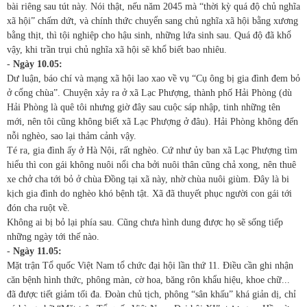
bài riêng sau tút này. Nói thật, nếu năm 2045 mà “thời kỳ quá độ chủ nghĩa
xã hội” chấm dứt, và chính thức chuyển sang chủ nghĩa xã hội bằng xương
bằng thịt, thì tội nghiệp cho hậu sinh, những lứa sinh sau. Quá độ đã khổ
vậy, khi trần trụi chủ nghĩa xã hội sẽ khổ biết bao nhiêu.
-
Ngày 10.05:
Dư luận, báo chí và mạng xã hội lao xao về vụ “Cụ ông bị gia đình đem bỏ
ở cổng chùa”. Chuyện xảy ra ở xã Lạc Phượng, thành phố Hải Phòng (dù
Hải Phòng là quê tôi nhưng giờ đây sau cuộc sáp nhập, tinh những tên
mới, nên tôi cũng không biết xã Lạc Phượng ở đâu). Hải Phòng không đến
nỗi nghèo, sao lại thảm cảnh vậy.
Té ra, gia đình ấy ở Hà Nội, rất nghèo. Cứ như ủy ban xã Lạc Phượng tìm
hiểu thì con gái không nuôi nổi cha bởi nuôi thân cũng chả xong, nên thuê
xe chở cha tới bỏ ở chùa Đồng tại xã này, nhờ chùa nuôi giùm. Đây là bi
kịch gia đình do nghèo khó bệnh tật. Xã đã thuyết phục người con gái tới
đón cha ruột về.
Không ai bị bỏ lại phía sau. Cũng chưa hình dung được họ sẽ sống tiếp
những ngày tới thế nào.
-
Ngày 11.05:
Mặt trận Tổ quốc Việt Nam tổ chức đại hội lần thứ 11. Điều cần ghi nhận
căn bệnh hình thức, phông màn, cờ hoa, băng rôn khẩu hiệu, khoe chữ...
đã được tiết giảm tối đa. Đoàn chủ tịch, phông “sân khấu” khá giản dị, chỉ