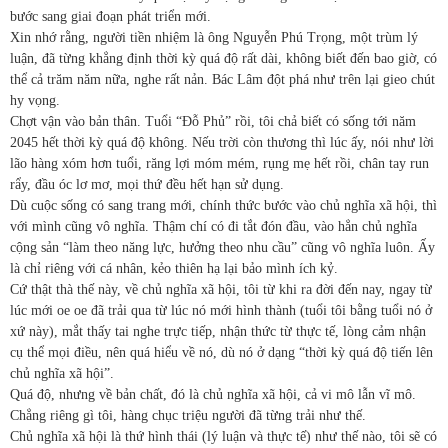
bước sang giai đoạn phát triển mới.
Xin nhớ rằng, người tiền nhiệm là ông Nguyễn Phú Trọng, một trùm lý
luận, đã từng khẳng định
thời kỳ quá độ rất dài, không biết đến bao giờ
, có
thể cả trăm năm nữa, nghe rất nản. Bác Lâm đột phá như trên lại gieo chút
hy vọng.
Chợt vận vào bản thân. Tuổi “Đỗ Phủ” rồi, tôi chả biết có sống tới năm
2045 hết thời kỳ quá độ không. Nếu trời còn thương thì lúc ấy, nói như lời
lão hàng xóm hơn tuổi, răng lợi móm mém, rụng mẹ hết rồi, chân tay run
rẩy, đầu óc lơ mơ, mọi thứ đều hết hạn sử dụng.
Dù cuộc sống có sang trang mới, chính thức bước vào chủ nghĩa xã hội, thì
với mình cũng vô nghĩa. Thậm chí có đi tắt đón đầu, vào hẳn chủ nghĩa
cộng sản “làm theo năng lực, hưởng theo nhu cầu” cũng vô nghĩa luôn. Ấy
là chỉ riêng với cá nhân, kẻo thiên hạ lại bảo mình ích kỷ.
Cứ thật thà thế này, về chủ nghĩa xã hội, tôi từ khi ra đời đến nay, ngay từ
lúc mới oe oe đã trải qua từ lúc nó mới hình thành (tuổi tôi bằng tuổi nó ở
xứ này), mắt thấy tai nghe trực tiếp, nhận thức từ thực tế, lòng cảm nhận
cụ thể mọi điều, nên quá hiểu về nó, dù nó ở dạng “thời kỳ quá độ tiến lên
chủ nghĩa xã hội”.
Quá độ, nhưng về bản chất, đó là chủ nghĩa xã hội, cả vi mô lẫn vĩ mô.
Chẳng riêng gì tôi, hàng chục triệu người đã từng trải như thế.
Chủ nghĩa xã hội là thứ hình thái (lý luận và thực tế) như thế nào, tôi sẽ có