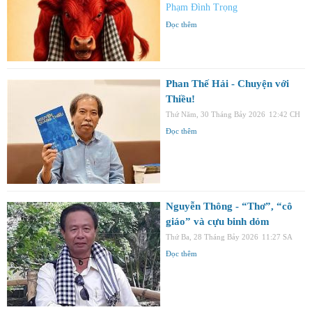
Phạm Đình Trọng
Đọc thêm
Phan Thế Hải - Chuyện với
Thiều!
Thứ Năm, 30 Tháng Bảy 2026
12:42 CH
Đọc thêm
Nguyễn Thông - “Thơ”, “cô
giáo” và cựu binh dỏm
Thứ Ba, 28 Tháng Bảy 2026
11:27 SA
Đọc thêm