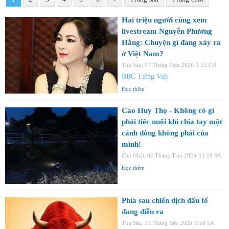
Hai triệu người cùng xem
livestream Nguyễn Phương
Hằng: Chuyện gì đang xảy ra
ở Việt Nam?
Thứ Sáu, 07 Tháng Tám 2026
1:12 CH
BBC Tiếng Việt
Đọc thêm
Cao Huy Thọ - Không có gì
phải tiếc nuối khi chia tay một
cánh đồng không phải của
mình!
Chủ Nhật, 02 Tháng Tám 2026
11:19 SA
Đọc thêm
Phía sau chiến dịch đấu tố
đang diễn ra
Thứ Sáu, 31 Tháng Bảy 2026
9:58 SA