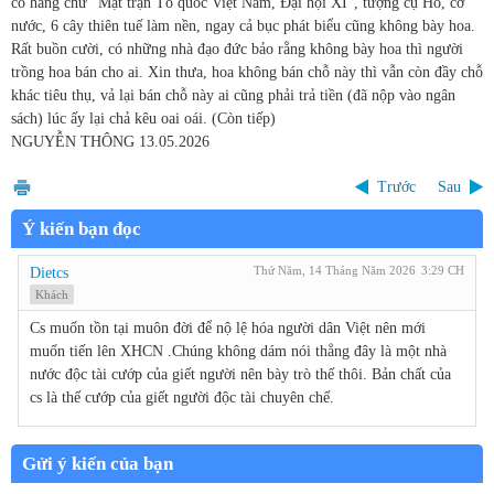
có hàng chữ “Mặt trận Tổ quốc Việt Nam, Đại hội XI”, tượng cụ Hồ, cờ
nước, 6 cây thiên tuế làm nền, ngay cả bục phát biểu cũng không bày hoa.
Rất buồn cười, có những nhà đạo đức bảo rằng không bày hoa thì người
trồng hoa bán cho ai. Xin thưa, hoa không bán chỗ này thì vẫn còn đầy chỗ
khác tiêu thụ, vả lại bán chỗ này ai cũng phải trả tiền (đã nộp vào ngân
sách) lúc ấy lại chả kêu oai oái. (Còn tiếp)
NGUYỄN THÔNG
13.05.2026
Trước
Sau
Ý kiến bạn đọc
Thứ Năm, 14 Tháng Năm 2026
3:29 CH
Dietcs
Khách
Cs muốn tồn tại muôn đời để nộ lệ hóa người dân Việt nên mới
muốn tiến lên XHCN .Chúng không dám nói thẳng đây là một nhà
nước độc tài cướp của giết người nên bày trò thế thôi. Bản chất của
cs là thế cướp của giết người độc tài chuyên chế.
Gửi ý kiến của bạn