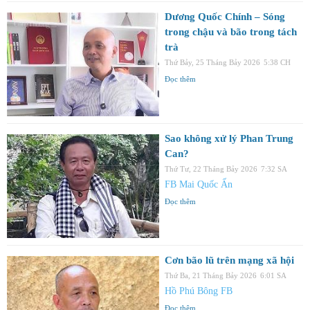
Dương Quốc Chính – Sóng
trong chậu và bão trong tách
trà
Thứ Bảy, 25 Tháng Bảy 2026
5:38 CH
Đọc thêm
Sao không xử lý Phan Trung
Can?
Thứ Tư, 22 Tháng Bảy 2026
7:32 SA
FB Mai Quốc Ấn
Đọc thêm
Cơn bão lũ trên mạng xã hội
Thứ Ba, 21 Tháng Bảy 2026
6:01 SA
Hồ Phú Bông FB
Đọc thêm