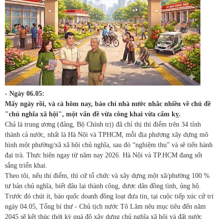
- Ngày 06.05:
Mấy ngày rồi, và cả hôm nay, báo chí nhà nước nhắc nhiều về chủ đề
"chủ nghĩa xã hội", một vấn đề vừa công khai vừa cấm kỵ.
Chả là trung ương (đảng, Bộ Chính trị) đã chỉ thị thí điểm trên 34 tỉnh
thành cả nước, nhất là Hà Nội và TPHCM, mỗi địa phương xây dựng mô
hình một phường/xã xã hội chủ nghĩa, sau đó “nghiệm thu” và sẽ tiến hành
đại trà. Thực hiện ngay từ năm nay 2026. Hà Nội và TP.HCM đang sốt
sắng triển khai.
Theo tôi, nếu thí điểm, thì cứ tổ chức và xây dựng một xã/phường 100 %
tư bản chủ nghĩa, biết đâu lại thành công, được dân đồng tình, ủng hộ.
Trước đó chút ít, báo quốc doanh đồng loạt đưa tin, tại cuộc tiếp xúc cử tri
ngày 04.05, Tổng bí thư - Chủ tịch nước Tô Lâm nêu mục tiêu đến năm
2045 sẽ kết thúc thời kỳ quá độ xây dựng chủ nghĩa xã hội và đất nước