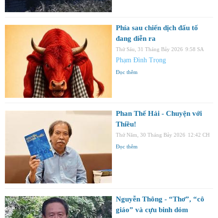
Phía sau chiến dịch đấu tố
đang diễn ra
Thứ Sáu, 31 Tháng Bảy 2026
9:58 SA
Phạm Đình Trọng
Đọc thêm
Phan Thế Hải - Chuyện với
Thiều!
Thứ Năm, 30 Tháng Bảy 2026
12:42 CH
Đọc thêm
Nguyễn Thông - “Thơ”, “cô
giáo” và cựu binh dỏm