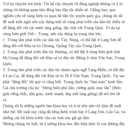
Trở lại chuyện mô hình. Tôi kể câu chuyện về đồng nghiệp không có ý là
chúng tôi không quan tâm đồng bào dân tộc thiểu số. Chẳng hạn, qua
nghiên cứu về vùng biên và quan hệ dân tộc xuyên quốc gia, chúng tôi đã
đề xuất kiến nghị nên xây dựng một số vùng phát triển của dân tộc thiểu số
để đăng đối với các nước láng giếng, đặc biệt với Trung Quốc. Ví dụ tại
vùng biên giới Việt – Trung, nên xây dựng ba trung tâm lớn:
1. Trung tâm phát triển các dân tộc Tày, Nùng, có thể đặt ở Lạng Sơn để
đăng đối với Khu tự trị Choang, Quảng Tây của Trung Quốc;
2. Trung tâm phát triển dân tộc Hmông, có thể đặt ở vùng biên giới tỉnh
Hà Giang để đăng đối với Khu tự trị dân tộc Mông ở châu Vân Sơn, Trung
Quốc;
3. Trung tâm phát triển các dân tộc nhóm ngôn ngữ Tạng-Miến, có thể đặt
ở Lào Cai, để đăng đối với Khu tự trị Di ở Vân Nam, Trung Quốc. Tại sao
phải “đăng đối” thì quý vị cũng biết: Trung Quốc họ “làm màu” kinh lắm.
Cái chủ trương của họ: “Hưng biên phú dân, cường quốc mục lân” (Biên
giới vững chắc, dân giàu, nước mạnh, đẹp mắt láng giềng) đã nói lên tất
cả.
Chúng tôi là những người làm khoa học và ít ní nộn nên chỉ dám đề xuất
như thế. Đề xuất này cũng đã từng được trình bày ở Lạng Sơn, Lào Cai, và
những cán bộ khóa trước của các tỉnh này gật gù lắm.
Nhưng chúng tôi biết, từ ý tưởng khoa học đến hiện thực là con đường đầy