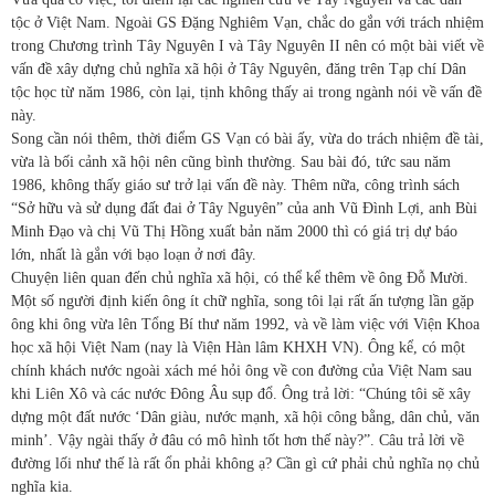
tộc ở Việt Nam. Ngoài GS Đặng Nghiêm Vạn, chắc do gắn với trách nhiệm
trong Chương trình Tây Nguyên I và Tây Nguyên II nên có một bài viết về
vấn đề xây dựng chủ nghĩa xã hội ở Tây Nguyên, đăng trên Tạp chí Dân
tộc học từ năm 1986, còn lại, tịnh không thấy ai trong ngành nói về vấn đề
này.
Song cần nói thêm, thời điểm GS Vạn có bài ấy, vừa do trách nhiệm đề tài,
vừa là bối cảnh xã hội nên cũng bình thường. Sau bài đó, tức sau năm
1986, không thấy giáo sư trở lại vấn đề này. Thêm nữa, công trình sách
“Sở hữu và sử dụng đất đai ở Tây Nguyên” của anh Vũ Đình Lợi, anh Bùi
Minh Đạo và chị Vũ Thị Hồng xuất bản năm 2000 thì có giá trị dự báo
lớn, nhất là gắn với bạo loạn ở nơi đây.
Chuyện liên quan đến chủ nghĩa xã hội, có thể kể thêm về ông Đỗ Mười.
Một số người định kiến ông ít chữ nghĩa, song tôi lại rất ấn tượng lần gặp
ông khi ông vừa lên Tổng Bí thư năm 1992, và về làm việc với Viện Khoa
học xã hội Việt Nam (nay là Viện Hàn lâm KHXH VN). Ông kể, có một
chính khách nước ngoài xách mé hỏi ông về con đường của Việt Nam sau
khi Liên Xô và các nước Đông Âu sụp đổ. Ông trả lời: “Chúng tôi sẽ xây
dựng một đất nước ‘Dân giàu, nước mạnh, xã hội công bằng, dân chủ, văn
minh’. Vậy ngài thấy ở đâu có mô hình tốt hơn thế này?”. Câu trả lời về
đường lối như thế là rất ổn phải không ạ? Cần gì cứ phải chủ nghĩa nọ chủ
nghĩa kia.