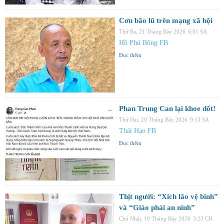
Cơn bão lũ trên mạng xã hội
Thứ Ba, 21 Tháng Bảy 2026
6:01 SA
Hồ Phú Bông FB
Đọc thêm
Phan Trung Can lại khoe dốt!
Thứ Hai, 20 Tháng Bảy 2026
9:13 SA
Thái Hạo FB
Đọc thêm
Thịt người: “Xích lão vệ binh”
và “Giáo phái an ninh”
Chủ Nhật, 19 Tháng Bảy 2026
3:23 CH