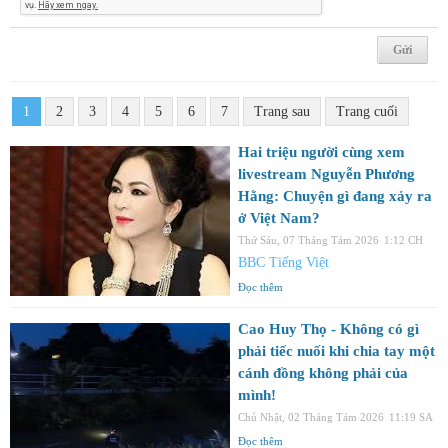
1
2
3
4
5
6
7
Trang sau
Trang cuối
Hai triệu người cùng xem
livestream Nguyễn Phương
Hằng: Chuyện gì đang xảy ra
ở Việt Nam?
Thứ Sáu, 07 Tháng Tám 2026
1:12 CH
BBC Tiếng Việt
Đọc thêm
Cao Huy Thọ - Không có gì
phải tiếc nuối khi chia tay một
cánh đồng không phải của
mình!
Chủ Nhật, 02 Tháng Tám 2026
11:19 SA
Đọc thêm