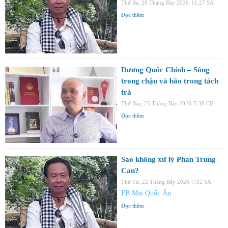
Thứ Ba, 28 Tháng Bảy 2026
11:27 SA
Đọc thêm
Dương Quốc Chính – Sóng
trong chậu và bão trong tách
trà
Thứ Bảy, 25 Tháng Bảy 2026
5:38 CH
Đọc thêm
Sao không xử lý Phan Trung
Can?
Thứ Tư, 22 Tháng Bảy 2026
7:32 SA
FB Mai Quốc Ấn
Đọc thêm