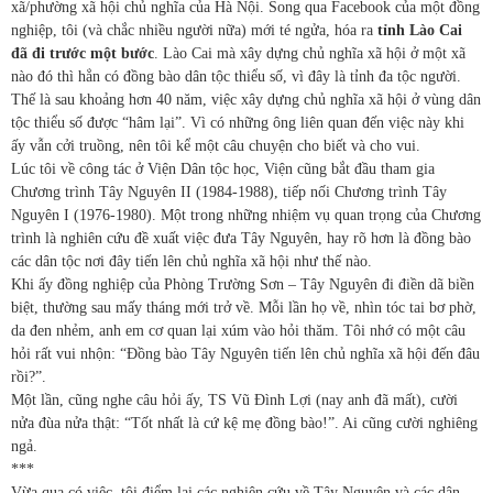
xã/phường xã hội chủ nghĩa của Hà Nội. Song qua Facebook của một đồng
nghiệp, tôi (và chắc nhiều người nữa) mới té ngửa, hóa ra
tỉnh Lào Cai
đã đi trước một bước
. Lào Cai mà xây dựng chủ nghĩa xã hội ở một xã
nào đó thì hẳn có đồng bào dân tộc thiểu số, vì đây là tỉnh đa tộc người.
Thế là sau khoảng hơn 40 năm, việc xây dựng chủ nghĩa xã hội ở vùng dân
tộc thiểu số được “hâm lại”. Vì có những ông liên quan đến việc này khi
ấy vẫn cởi truồng, nên tôi kể một câu chuyện cho biết và cho vui.
Lúc tôi về công tác ở Viện Dân tộc học, Viện cũng bắt đầu tham gia
Chương trình Tây Nguyên II (1984-1988), tiếp nối Chương trình Tây
Nguyên I (1976-1980). Một trong những nhiệm vụ quan trọng của Chương
trình là nghiên cứu đề xuất việc đưa Tây Nguyên, hay rõ hơn là đồng bào
các dân tộc nơi đây tiến lên chủ nghĩa xã hội như thế nào.
Khi ấy đồng nghiệp của Phòng Trường Sơn – Tây Nguyên đi điền dã biền
biệt, thường sau mấy tháng mới trở về. Mỗi lần họ về, nhìn tóc tai bơ phờ,
da đen nhẻm, anh em cơ quan lại xúm vào hỏi thăm. Tôi nhớ có một câu
hỏi rất vui nhộn: “Đồng bào Tây Nguyên tiến lên chủ nghĩa xã hội đến đâu
rồi?”.
Một lần, cũng nghe câu hỏi ấy, TS Vũ Đình Lợi (nay anh đã mất), cười
nửa đùa nửa thật: “Tốt nhất là cứ kệ mẹ đồng bào!”. Ai cũng cười nghiêng
ngả.
***
Vừa qua có việc, tôi điểm lại các nghiên cứu về Tây Nguyên và các dân