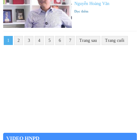
Nguyễn Hoàng Văn
Đọc thêm
1
2
3
4
5
6
7
Trang sau
Trang cuối
VIDEO HNPD