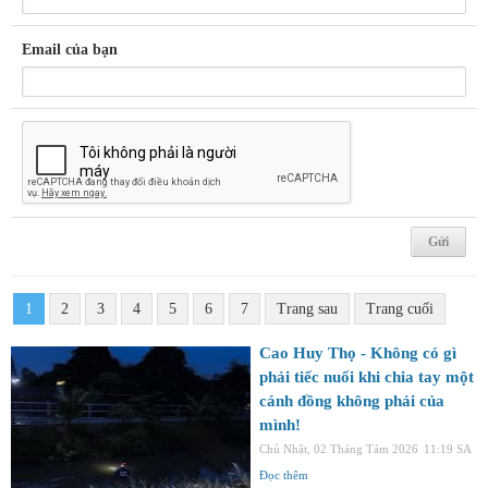
Email của bạn
1
2
3
4
5
6
7
Trang sau
Trang cuối
Cao Huy Thọ - Không có gì
phải tiếc nuối khi chia tay một
cánh đồng không phải của
mình!
Chủ Nhật, 02 Tháng Tám 2026
11:19 SA
Đọc thêm