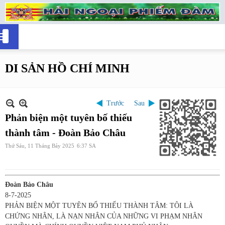
DI SẢN HỒ CHÍ MINH
Trước
Sau
Phản biện một tuyên bố thiếu
thành tâm - Đoàn Bảo Châu
Thứ Sáu, 11 Tháng Bảy 2025
6:37 SA
Đoàn Bảo Châu
8-7-2025
PHẢN BIỆN MỘT TUYÊN BỐ THIẾU THÀNH TÂM: TÔI LÀ
CHỨNG NHÂN, LÀ NẠN NHÂN CỦA NHỮNG VI PHẠM NHÂN