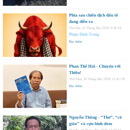
Phía sau chiến dịch đấu tố
đang diễn ra
Thứ Sáu, 31 Tháng Bảy 2026
9:58 SA
Phạm Đình Trọng
Đọc thêm
Phan Thế Hải - Chuyện với
Thiều!
Thứ Năm, 30 Tháng Bảy 2026
12:42 CH
Đọc thêm
Nguyễn Thông - “Thơ”, “cô
giáo” và cựu binh dỏm
Thứ Ba, 28 Tháng Bảy 2026
11:27 SA