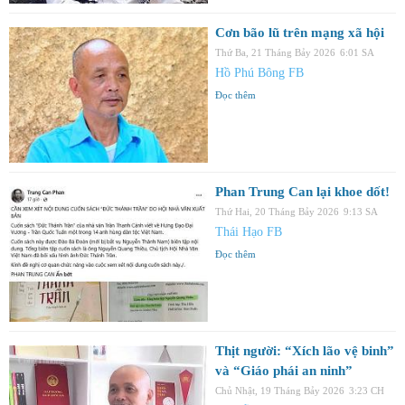
Cơn bão lũ trên mạng xã hội
Thứ Ba, 21 Tháng Bảy 2026
6:01 SA
Hồ Phú Bông FB
Đọc thêm
Phan Trung Can lại khoe dốt!
Thứ Hai, 20 Tháng Bảy 2026
9:13 SA
Thái Hạo FB
Đọc thêm
Thịt người: “Xích lão vệ binh”
và “Giáo phái an ninh”
Chủ Nhật, 19 Tháng Bảy 2026
3:23 CH