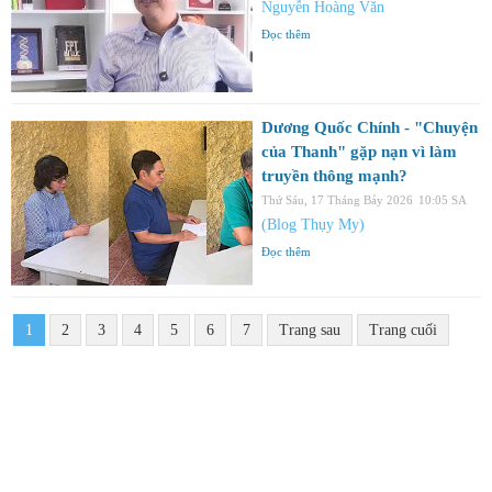
Nguyễn Hoàng Văn
Đọc thêm
Dương Quốc Chính - "Chuyện
của Thanh" gặp nạn vì làm
truyền thông mạnh?
Thứ Sáu, 17 Tháng Bảy 2026
10:05 SA
(Blog Thụy My)
Đọc thêm
1
2
3
4
5
6
7
Trang sau
Trang cuối