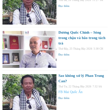
Đọc thêm
Dương Quốc Chính – Sóng
trong chậu và bão trong tách
trà
Thứ Bảy, 25 Tháng Bảy 2026
5:38 CH
Đọc thêm
Sao không xử lý Phan Trung
Can?
Thứ Tư, 22 Tháng Bảy 2026
7:32 SA
FB Mai Quốc Ấn
Đọc thêm