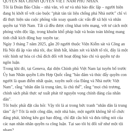
QUYỀN MÀ CHÍNH QUYỀN VIỆT NAM PHỦ NHẬN.
Tôi là Đoàn Bảo Châu – nhà văn, võ sư và nhà báo độc lập – người hiện
đang bị khởi tố với cáo buộc “phát tán tài liệu chống phá Nhà nước” chỉ vì
đã thực hiện sáu cuộc phỏng vấn xoay quanh các vấn đề xã hội và nhân
quyền tại Việt Nam. Tất cả đều được công khai trên mạng, với tư cách một
phóng viên độc lập, trong khuôn khổ pháp luật và hoàn toàn không mang
tính chất kích động hay xuyên tạc.
Ngày 3 tháng 7 năm 2025, gần 20 người thuộc Viện Kiểm sát và Công an
Hà Nội đã ập vào nhà tôi, đọc lệnh bắt, khám xét và khởi tố tôi, đây là một
việc hình sự hóa có chủ đích đối với hoạt động báo chí và quyền tự do
ngôn luận.
Trong khi đó, tại Geneva, đại diện Chính phủ Việt Nam lại tuyên bố trước
Ủy ban Nhân quyền Liên Hợp Quốc rằng “bảo đảm và thúc đẩy quyền con
người là quan điểm nhất quán, xuyên suốt của Đảng và Nhà nước Việt
Nam”, rằng “nhân dân là trung tâm, là chủ thể”, rằng “mọi chủ trương,
chính sách phải thực sự xuất phát từ nguyện vọng chính đáng của nhân
dân”.
Tôi buộc phải đặt câu hỏi: Vậy tôi là ai trong bức tranh “nhân dân là trung
tâm” ấy? Tôi là một công dân, một nhà báo, một người không hề tổ chức
đảng phái, không kêu gọi bạo động, chỉ đặt câu hỏi và đưa tiếng nói của
các nạn nhân nhân quyền ra công luận. Tại sao tôi bị đối xử như một tội
phạm?