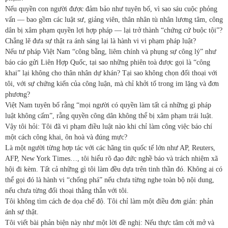
Nếu quyền con người được đảm bảo như tuyên bố, vì sao sáu cuộc phỏng
vấn — bao gồm các luật sư, giảng viên, thân nhân tù nhân lương tâm, công
dân bị xâm phạm quyền lợi hợp pháp — lại trở thành “chứng cứ buộc tội”?
Chẳng lẽ đưa sự thật ra ánh sáng lại là hành vi vi phạm pháp luật?
Nếu tư pháp Việt Nam “công bằng, liêm chính và phụng sự công lý” như
báo cáo gửi Liên Hợp Quốc, tại sao những phiên toà được gọi là “công
khai” lại không cho thân nhân dự khán? Tại sao không chọn đối thoại với
tôi, với sự chứng kiến của công luận, mà chỉ khởi tố trong im lặng và đơn
phương?
Việt Nam tuyên bố rằng “mọi người có quyền làm tất cả những gì pháp
luật không cấm”, rằng quyền công dân không thể bị xâm phạm trái luật.
Vậy tôi hỏi: Tôi đã vi phạm điều luật nào khi chỉ làm công việc báo chí
một cách công khai, ôn hoà và đúng mực?
Là một người từng hợp tác với các hãng tin quốc tế lớn như AP, Reuters,
AFP, New York Times…, tôi hiểu rõ đạo đức nghề báo và trách nhiệm xã
hội đi kèm. Tất cả những gì tôi làm đều dựa trên tinh thần đó. Không ai có
thể gọi đó là hành vi “chống phá” nếu chưa từng nghe toàn bộ nội dung,
nếu chưa từng đối thoại thẳng thắn với tôi.
Tôi không tìm cách đe dọa chế độ. Tôi chỉ làm một điều đơn giản: phản
ánh sự thật.
Tôi viết bài phản biện này như một lời đề nghị: Nếu thực tâm cởi mở và