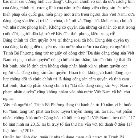
bậc nhất sau cương lĩnh của đảng”. Chuyên chính vô sản đã đưa cương lĩnh
của đảng chính trị, cương lĩnh của năm triệu đảng viên cộng sản lên trên
hiến pháp của quốc gia, hiến pháp một trăm triệu người dân Việt Nam, đưa
đảng cộng sản lên vị trí lãnh chúa, chủ nô và đồng nhất lãnh chúa, chủ nô
với nhà nước phong kiến. Không có quyền của những cá nhân có mặt trong
cuộc đời, người dân lại trở về bầy đàn thời phong kiến trung cổ!
Đảng chính trị cầm quyền ở vị trí thống soái xã hội. Đụng đến quyền uy
của đảng là đụng đến quyền uy nhà nước nhà nước của đảng và người tù
Trịnh Bá Phương tàng trữ tờ giấy có dòng chữ “Đả đảo đảng cộng sản Việt
Nam vi phạm nhân quyền” dòng chữ chỉ âm thầm, kín đáo bộc lộ thái độ
bất bình, bộc lộ tình cảm không chấp nhận hành xử vi phạm quyền con
người của đảng cộng sản cầm quyền. Hoàn toàn không có hành động bạo
lực chống đối tổ chức chính trị là đảng cộng sản cầm quyền và tình cảm
bất bình, thái độ phản kháng chính trị “Đả đảo đảng cộng sản Việt Nam vi
phạm nhân quyền” cũng không nhằm vào nhà nước Việt Nam xã hội chủ
nghĩa.
Vậy mà người tù Trịnh Bá Phương đang thi hành án tù 10 năm vì bị buộc
tội “làm, tàng trữ, phát tán hoặc tuyên truyền thông tin, tài liệu, vật phẩm
nhằm chống Nhà nước Cộng hòa xã hội chủ nghĩa Việt Nam” theo diều 117
bộ luật hình sự 2015, lại bị truy tố lần thứ hai vẫn với tội danh ở điều 117
luật hình sự 2015.
Quyền lực lãnh đạo, quản lý nhà tù đang giam giữ người tù Trịnh Bá