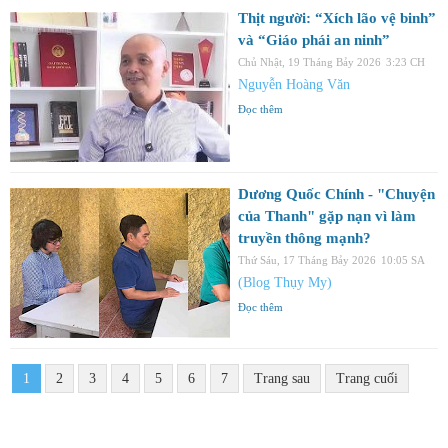
Thịt người: “Xích lão vệ binh”
và “Giáo phái an ninh”
Chủ Nhật, 19 Tháng Bảy 2026
3:23 CH
Nguyễn Hoàng Văn
Đọc thêm
Dương Quốc Chính - "Chuyện
của Thanh" gặp nạn vì làm
truyền thông mạnh?
Thứ Sáu, 17 Tháng Bảy 2026
10:05 SA
(Blog Thụy My)
Đọc thêm
1
2
3
4
5
6
7
Trang sau
Trang cuối