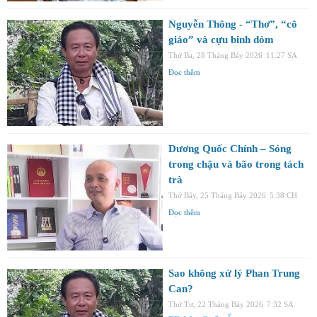
Nguyễn Thông - “Thơ”, “cô
giáo” và cựu binh dỏm
Thứ Ba, 28 Tháng Bảy 2026
11:27 SA
Đọc thêm
Dương Quốc Chính – Sóng
trong chậu và bão trong tách
trà
Thứ Bảy, 25 Tháng Bảy 2026
5:38 CH
Đọc thêm
Sao không xử lý Phan Trung
Can?
Thứ Tư, 22 Tháng Bảy 2026
7:32 SA