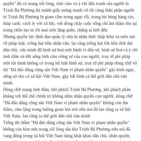
quyền” dù có mang nỗi lòng, tình cảm và ý chí đấu tranh của người tù
Trịnh Bá Phương thì mảnh giấy mỏng manh vô tội cùng thân phận người
tù Trịnh Bá Phương bị giam cầm trong ngục tối, trong bịt bùng hàng rào,
tháp canh, cách ly với xã hội, với dòng chảy cuộc sống chỉ âm thầm tồn tại
trong chốn lao tù rồi mai một lãng quên, chẳng ai biết đến.
Nhưng quyền lực lãnh đạo quản lý nhà tù nhận thức thấp kém và méo mó
về pháp luật, trống hụt hồn nhân văn, lại càng trống hụt lớn hồn thời đại
dân chủ, văn mính đã hình sự hoá một hành vi dân sự, hình sự hoá cả ý chí
tinh thần và đời sống tinh cảm riêng tư của con người, truy tố phi pháp
một tội danh không có trong bộ luật hình sự, truy tố phi pháp dòng chữ vô
tội “Đả đảo đảng cộng sản Việt Nam vi phạm nhân quyền” gây kinh ngạc,
sững sờ cho cả xã hội Việt Nam, gây bất bình cả thế giới dân chủ văn
minh.
Dòng chữ mang tinh thần, khí phách Trịnh Bá Phương, khí phách phản
kháng với thể chế chính trị không nhìn nhận quyền con người, dòng chữ
“Đả đảo đảng cộng sản Việt Nam vi phạm nhân quyền” không còn âm
thầm, câm lặng trong buồng giam kín mít nữa mà đã lan rộng ra xã hội
Việt Nam, lan rộng ra thế giới dân chủ văn minh.
Tiếng thì thầm “Đả đảo đảng cộng sản Việt Nam vi phạm nhân quyền”
không còn kìm nén trong cõi lòng sâu kín Trịnh Bá Phương nữa mà đã
vang động trong xã hội Việt Nam đang khát khao dân chủ, nhân quyền,