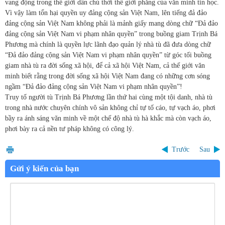
vang động trong thế giới dân chủ thời thế giới phẳng của văn minh tin học.
Vì vậy làm tổn hại quyền uy đảng cộng sản Việt Nam, lên tiếng đả đảo
đảng cộng sản Việt Nam không phải là mảnh giấy mang dòng chữ “Đả đảo
đảng cộng sản Việt Nam vi phạm nhân quyền” trong buồng giam Trịnh Bá
Phương mà chính là quyền lực lãnh đạo quản lý nhà tù đã đưa dòng chữ
“Đả đảo đảng cộng sản Việt Nam vi phạm nhân quyền” từ góc tối buồng
giam nhà tù ra đời sống xã hội, để cả xã hội Việt Nam, cả thế giới văn
minh biết rằng trong đời sống xã hội Việt Nam đang có những cơn sóng
ngầm “Đả đảo đảng cộng sản Việt Nam vi phạm nhân quyền”!
Truy tố người tù Trịnh Bá Phương lần thứ hai cùng một tội danh, nhà tù
trong nhà nước chuyên chính vô sản không chỉ tự tố cáo, tự vạch áo, phơi
bầy ra ánh sáng văn minh về một chế độ nhà tù hà khắc mà còn vạch áo,
phơi bày ra cả nền tư pháp không có công lý.
Trước
Sau
Gửi ý kiến của bạn