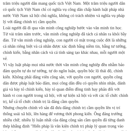
trăm triệu người dân mang quốc tịch Việt Nam. Một trăm triệu người dân
có quốc tịch Việt Nam chỉ có nghĩa vụ công dân chấp hành luật pháp nhà
nước Việt Nam xã hội chủ nghĩa, không có trách nhiệm và nghĩa vụ pháp
lý với đảng chính trị cầm quyền.
Loài người đã đi qua văn minh công nghiệp bước vào văn minh tin học.
Từ vài trăm năm trước, văn minh công nghiệp đã tách cá nhân ra khỏi bầy
đàn. Từ văn minh công nghiệp, con người có mặt trong cuộc đời là những
cá nhân riêng biệt và cá nhân được xác định bằng niềm tin, bằng tư tưởng,
chính kiến, bằng nhân cách và cá tính sáng tạo khác nhau, mỗi người một
vẻ.
Vì vậy luật pháp mọi nhà nước thời văn minh công nghiệp đều nhằm bảo
đảm quyền tự do tư tưởng, tự do ngôn luận, quyền bộc lộ thái độ, chính
kiến. Không phải đảng viên cộng sản, với quyền con người, quyền công
dân được pháp luật bảo đảm, mọi công dân đều có quyền nhìn nhận, đánh
giá và bày tỏ chính kiến, bày tỏ quan điểm đồng tinh hay phản đối với
hành vi con người trong xã hội, với sự kiện xã hội và với các tổ chức chính
trị, kể cả tổ chức chính trị là đảng cầm quyền.
Nhưng chuyên chính vô sản đã đưa đảng chính trị cầm quyền lên vị trí
thống soái xã hội, lên hàng đế vương thời phong kiến. Ông đảng trưởng
nhiều chữ, nhiều lý luận nhất của đảng cộng sản cầm quyền đã từng đanh
thép khẳng định “Hiến pháp là văn kiện chính trị pháp lý quan trọng vào