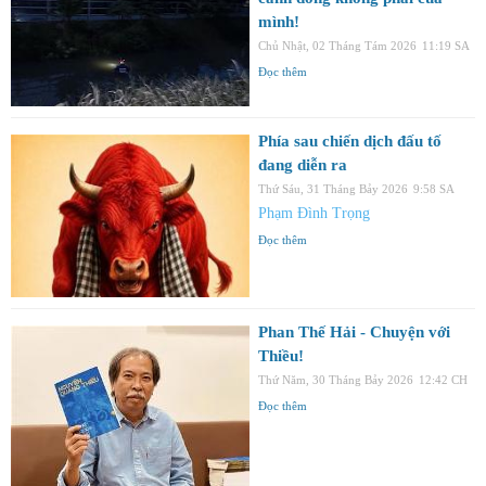
mình!
Chủ Nhật, 02 Tháng Tám 2026
11:19 SA
Đọc thêm
Phía sau chiến dịch đấu tố
đang diễn ra
Thứ Sáu, 31 Tháng Bảy 2026
9:58 SA
Phạm Đình Trọng
Đọc thêm
Phan Thế Hải - Chuyện với
Thiều!
Thứ Năm, 30 Tháng Bảy 2026
12:42 CH
Đọc thêm