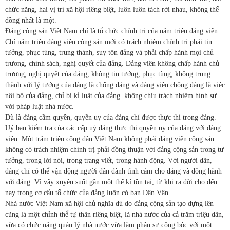
chức năng, hai vị trí xã hội riêng biệt, luôn luôn tách rời nhau, không thể
đồng nhất là một.
Đảng cộng sản Việt Nam chỉ là tổ chức chính trị của năm triệu đảng viên.
Chỉ năm triệu đảng viên cộng sản mới có trách nhiệm chính trị phải tin
tưởng, phục tùng, trung thành, suy tôn đảng và phải chấp hành mọi chủ
trương, chính sách, nghị quyết của đảng. Đảng viên không chấp hành chủ
trương, nghị quyết của đảng, không tin tưởng, phục tùng, không trung
thành với lý tưởng của đảng là chống đảng và đảng viên chống đảng là việc
nội bộ của đảng, chỉ bị kỉ luật của đảng. không chịu trách nhiệm hình sự
với pháp luật nhà nước.
Dù là đảng cầm quyền, quyền uy của đảng chỉ được thực thi trong đảng.
Uỷ ban kiểm tra của các cấp uỷ đảng thực thi quyền uy của đảng với đảng
viên. Một trăm triệu công dân Việt Nam không phải đảng viên cộng sản
không có trách nhiệm chính trị phải đồng thuận với đảng cộng sản trong tư
tưởng, trong lời nói, trong trang viết, trong hành động. Với người dân,
đảng chỉ có thể vận động người dân dành tình cảm cho đảng và đồng hành
với đảng. Vì vậy xuyên suốt gần một thế kỉ tồn tại, từ khi ra đời cho đến
nay trong cơ cấu tổ chức của đảng luôn có ban Dân Vận.
Nhà nước Việt Nam xã hội chủ nghĩa dù do đảng cộng sản tạo dựng lên
cũng là một chỉnh thể tự thân riêng biệt, là nhà nước của cả trăm triệu dân,
vừa có chức năng quản lý nhà nước vừa làm phận sự công bộc với một