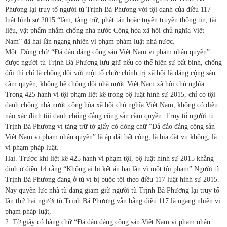
Phương lại truy tố người tù Trịnh Bá Phương với tội danh của điều 117
luật hình sự 2015 “làm, tàng trữ, phát tán hoặc tuyên truyền thông tin, tài
liệu, vật phẩm nhằm chống nhà nước Cộng hòa xã hội chủ nghĩa Việt
Nam” đã hai lần ngang nhiên vi phạm phám luật nhà nước.
Một. Dòng chữ “Đả đảo đảng cộng sản Việt Nam vi phạm nhân quyền”
được người tù Trịnh Bá Phương lưu giữ nếu có thể hiện sự bất binh, chống
đối thì chỉ là chống đối với một tổ chức chính trị xã hội là đảng cộng sản
cầm quyền, không hề chống đối nhà nước Việt Nam xã hội chủ nghĩa.
Trong 425 hành vi tội phạm liệt kê trong bộ luật hình sự 2015, chỉ có tội
danh chống nhà nước cộng hòa xã hội chủ nghĩa Việt Nam, không có điều
nào xác định tội danh chống đảng cộng sản cầm quyền. Truy tố người tù
Trịnh Bá Phương vì tàng trữ tờ giấy có dòng chữ “Đả đảo đảng cộng sản
Việt Nam vi phạm nhân quyền” là áp đặt bất công, là bịa đặt vu khống, là
vi phạm pháp luật.
Hai. Trước khi liệt kê 425 hành vi phạm tội, bộ luật hình sự 2015 khẳng
định ở điều 14 rằng “Không ai bị kết án hai lần vì một tội phạm” Người tù
Trịnh Bá Phương đang ở tù vì bị buộc tội theo điều 117 luật hình sự 2015.
Nay quyền lực nhà tù đang giam giữ người tù Trịnh Bá Phương lại truy tố
lần thứ hai người tù Trịnh Bá Phương vẫn bằng điều 117 là ngang nhiên vi
phạm pháp luật,
2. Tờ giấy có hàng chữ “Đả đảo đảng cộng sản Việt Nam vi phạm nhân