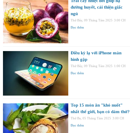
Trái cây nhiệt đới giúp hạ
đường huyết, cải thiện giấc
ngủ
Thứ Bảy, 09 Tháng Tám 2025
3:00 CH
Đọc thêm
Điều kỳ lạ với iPhone màn
hình gập
Thứ Bảy, 09 Tháng Tám 2025
1:00 CH
Đọc thêm
Top 15 món ăn "khó nuốt"
nhất thế giới, bạn có dám thử?
Thứ Ba, 05 Tháng Tám 2025
3:00 CH
Đọc thêm