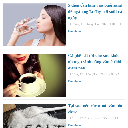
5 điều cần làm vào buổi sáng
để ngăn ngừa đầy hơi suốt cả
ngày
Thứ Sáu, 15 Tháng Tám 2025
1:00 CH
Đọc thêm
Cà phê rất tốt cho sức khỏe
nhưng tránh uống vào 2 thời
điểm này
Thứ Tư, 13 Tháng Tám 2025
7:00 SA
Đọc thêm
Tại sao nên rắc muối vào bồn
cầu?
Thứ Ba, 12 Tháng Tám 2025
1:00 CH
Đọc thêm