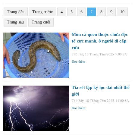
Trang đầu
Trang trước
4
5
6
7
8
9
10
Trang sau
Trang cuối
Món cá quen thuộc chứa độc
tố cực mạnh, 8 người đi cấp
cứu
Thứ Hai, 18 Tháng Tám 2025
7:00 SA
Đọc thêm
Tia sét lập kỷ lục dài nhất thế
giới
Thứ Bảy, 16 Tháng Tám 2025
11:00 SA
Đọc thêm