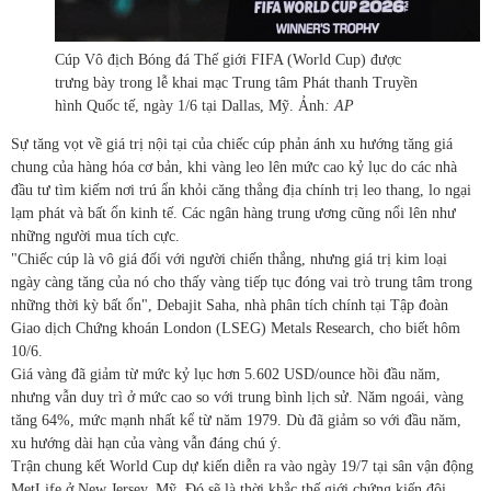
Cúp Vô địch Bóng đá Thế giới FIFA (World Cup) được
trưng bày trong lễ khai mạc Trung tâm Phát thanh Truyền
hình Quốc tế, ngày 1/6 tại Dallas, Mỹ. Ảnh
: AP
Sự tăng vọt về giá trị nội tại của chiếc cúp phản ánh xu hướng tăng giá
chung của hàng hóa cơ bản, khi vàng leo lên mức cao kỷ lục do các nhà
đầu tư tìm kiếm nơi trú ẩn khỏi căng thẳng địa chính trị leo thang, lo ngại
lạm phát và bất ổn kinh tế. Các ngân hàng trung ương cũng nổi lên như
những người mua tích cực.
"Chiếc cúp là vô giá đối với người chiến thắng, nhưng giá trị kim loại
ngày càng tăng của nó cho thấy vàng tiếp tục đóng vai trò trung tâm trong
những thời kỳ bất ổn", Debajit Saha, nhà phân tích chính tại Tập đoàn
Giao dịch Chứng khoán London (LSEG) Metals Research, cho biết hôm
10/6.
Giá vàng đã giảm từ mức kỷ lục hơn 5.602 USD/ounce hồi đầu năm,
nhưng vẫn duy trì ở mức cao so với trung bình lịch sử. Năm ngoái, vàng
tăng 64%, mức mạnh nhất kể từ năm 1979. Dù đã giảm so với đầu năm,
xu hướng dài hạn của vàng vẫn đáng chú ý.
Trận chung kết World Cup dự kiến diễn ra vào ngày 19/7 tại sân vận động
MetLife ở New Jersey, Mỹ. Đó sẽ là thời khắc thế giới chứng kiến đội