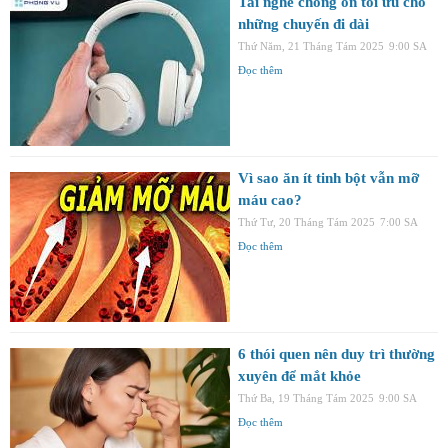
Tai nghe chống ồn tối ưu cho
những chuyến đi dài
Thứ Năm, 21 Tháng Tám 2025
9:00 SA
Đọc thêm
Vì sao ăn ít tinh bột vẫn mỡ
máu cao?
Thứ Tư, 20 Tháng Tám 2025
7:00 SA
Đọc thêm
6 thói quen nên duy trì thường
xuyên để mắt khỏe
Thứ Ba, 19 Tháng Tám 2025
9:00 SA
Đọc thêm