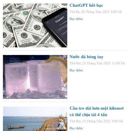
ChatGPT hốt bạc
Thứ Ba, 26 Tháng Tám 2025
9:00 SA
Đọc thêm
Nước đá bỏng tay
Thứ Hai, 25 Tháng Tám 2025
11:00 SA
Đọc thêm
Cầu tre dài hơn một kilomet
có thể chịu tải 4 tấn
Thứ Hai, 25 Tháng Tám 2025
9:00 SA
Đọc thêm