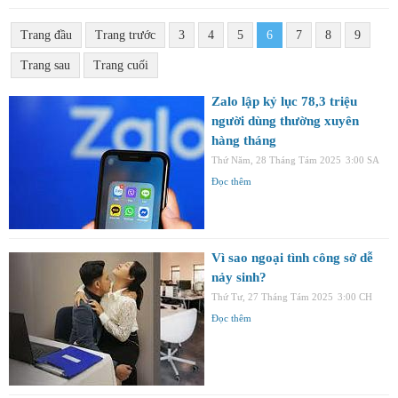
Trang đầu
Trang trước
3
4
5
6
7
8
9
Trang sau
Trang cuối
Zalo lập kỷ lục 78,3 triệu
người dùng thường xuyên
hàng tháng
Thứ Năm, 28 Tháng Tám 2025
3:00 SA
Đọc thêm
Vì sao ngoại tình công sở dễ
nảy sinh?
Thứ Tư, 27 Tháng Tám 2025
3:00 CH
Đọc thêm