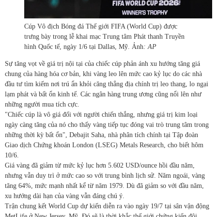
Cúp Vô địch Bóng đá Thế giới FIFA (World Cup) được
trưng bày trong lễ khai mạc Trung tâm Phát thanh Truyền
hình Quốc tế, ngày 1/6 tại Dallas, Mỹ. Ảnh
: AP
Sự tăng vọt về giá trị nội tại của chiếc cúp phản ánh xu hướng tăng giá
chung của hàng hóa cơ bản, khi vàng leo lên mức cao kỷ lục do các nhà
đầu tư tìm kiếm nơi trú ẩn khỏi căng thẳng địa chính trị leo thang, lo ngại
lạm phát và bất ổn kinh tế. Các ngân hàng trung ương cũng nổi lên như
những người mua tích cực.
"Chiếc cúp là vô giá đối với người chiến thắng, nhưng giá trị kim loại
ngày càng tăng của nó cho thấy vàng tiếp tục đóng vai trò trung tâm trong
những thời kỳ bất ổn", Debajit Saha, nhà phân tích chính tại Tập đoàn
Giao dịch Chứng khoán London (LSEG) Metals Research, cho biết hôm
10/6.
Giá vàng đã giảm từ mức kỷ lục hơn 5.602 USD/ounce hồi đầu năm,
nhưng vẫn duy trì ở mức cao so với trung bình lịch sử. Năm ngoái, vàng
tăng 64%, mức mạnh nhất kể từ năm 1979. Dù đã giảm so với đầu năm,
xu hướng dài hạn của vàng vẫn đáng chú ý.
Trận chung kết World Cup dự kiến diễn ra vào ngày 19/7 tại sân vận động
MetLife ở New Jersey, Mỹ. Đó sẽ là thời khắc thế giới chứng kiến đội