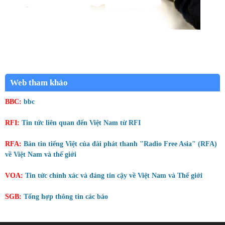
Web tham khảo
BBC:
bbc
RFI:
Tin tức liên quan đến Việt Nam từ RFI
RFA:
Bản tin tiếng Việt của đài phát thanh "Radio Free Asia" (RFA)
về Việt Nam và thế giới
VOA:
Tin tức chính xác và đáng tin cậy về Việt Nam và Thế giới
SGB:
Tổng hợp thông tin các báo