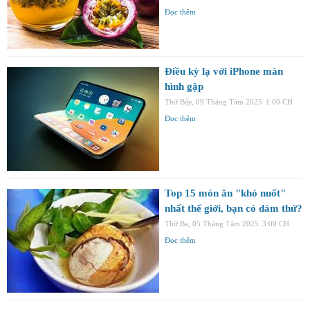
Đọc thêm
Điều kỳ lạ với iPhone màn
hình gập
Thứ Bảy, 09 Tháng Tám 2025
1:00 CH
Đọc thêm
Top 15 món ăn "khó nuốt"
nhất thế giới, bạn có dám thử?
Thứ Ba, 05 Tháng Tám 2025
3:00 CH
Đọc thêm