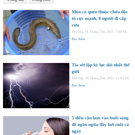
Món cá quen thuộc chứa độc
tố cực mạnh, 8 người đi cấp
cứu
Thứ Hai, 18 Tháng Tám 2025
7:00 SA
Đọc thêm
Tia sét lập kỷ lục dài nhất thế
giới
Thứ Bảy, 16 Tháng Tám 2025
11:00 SA
Đọc thêm
5 điều cần làm vào buổi sáng
để ngăn ngừa đầy hơi suốt cả
ngày