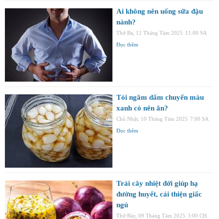
Ai không nên uống sữa đậu
nành?
Thứ Ba, 12 Tháng Tám 2025
11:00 SA
Đọc thêm
Tỏi ngâm dấm chuyển màu
xanh có nên ăn?
Chủ Nhật, 10 Tháng Tám 2025
7:00 SA
Đọc thêm
Trái cây nhiệt đới giúp hạ
đường huyết, cải thiện giấc
ngủ
Thứ Bảy, 09 Tháng Tám 2025
3:00 CH