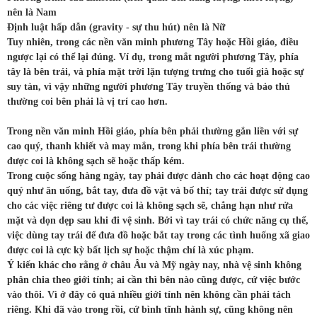
nên là Nam
Định luật hấp dẫn (gravity - sự thu hút) nên là Nữ
Tuy nhiên, trong các nền văn minh phương Tây hoặc Hồi giáo, điều
ngược lại có thể lại đúng. Ví dụ, trong mắt người phương Tây, phía
tây là bên trái, và phía mặt trời lặn tượng trưng cho tuổi già hoặc sự
suy tàn, vì vậy những người phương Tây truyền thống và bảo thủ
thường coi bên phải là vị trí cao hơn.
Trong nền văn minh Hồi giáo, phía bên phải thường gắn liền với sự
cao quý, thanh khiết và may mắn, trong khi phía bên trái thường
được coi là không sạch sẽ hoặc thấp kém.
Trong cuộc sống hàng ngày, tay phải được dành cho các hoạt động cao
quý như ăn uống, bắt tay, đưa đồ vật và bố thí; tay trái được sử dụng
cho các việc riêng tư được coi là không sạch sẽ, chẳng hạn như rửa
mặt và dọn dẹp sau khi đi vệ sinh. Bởi vì tay trái có chức năng cụ thể,
việc dùng tay trái để đưa đồ hoặc bắt tay trong các tình huống xã giao
được coi là cực kỳ bất lịch sự hoặc thậm chí là xúc phạm.
Ý kiến khác cho rằng ở
châu Âu và Mỹ ngày nay, nhà vệ sinh không
phân chia theo giới tính; ai cần thì bên nào cũng được, cứ việc bước
vào thôi. Vì ở đây có quá nhiều giới tính nên không cần phải tách
riêng. Khi đã vào trong rồi, cứ bình tĩnh hành sự, cũng không nên