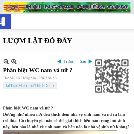
LƯỢM LẶT ĐÓ ĐÂY
Trước
Sau
Phân biệt WC nam và nữ ?
Thứ Sáu, 05 Tháng Sáu 2026
7:58 SA
laiTranMai ( ToiThichDoc )
Phân biệt WC
nam và nữ ?
Dường như nhiều nơi đều thích đem nhà vệ sinh nam và nữ
ra làm
trò đùa
.
Có chuyên gia nào có thể giải thích bên nào trong bức ảnh
này,
bên nào
là nhà vệ sinh nam và bên nào là nhà vệ sinh nữ không?