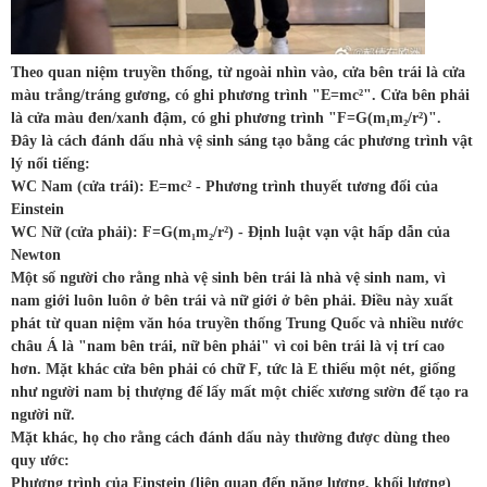
Theo quan niệm truyền thống, từ ngoài nhìn vào, cửa bên trái là cửa
màu trắng/tráng gương, có ghi phương trình "E=mc²".
Cửa bên phải
là cửa màu đen/xanh đậm, có ghi phương trình "F=G(m₁m₂/r²)".
Đây là cách đánh dấu nhà vệ sinh sáng tạo bằng các phương trình vật
lý nổi tiếng:
WC Nam (cửa trái): E=mc² - Phương trình thuyết tương đối của
Einstein
WC Nữ (cửa phải): F=G(m₁m₂/r²) - Định luật vạn vật hấp dẫn của
Newton
Một số người cho rằng nhà vệ sinh bên trái là nhà vệ sinh nam, vì
nam giới luôn luôn ở bên trái và nữ giới ở bên phải. Điều này xuất
phát từ quan niệm văn hóa truyền thống Trung Quốc và nhiều nước
châu Á là "nam bên trái, nữ bên phải" vì coi bên trái là vị trí cao
hơn. Mặt khác cửa bên phải có chữ F, tức là E thiếu một nét, giống
như người nam bị thượng đế lấy mất một chiếc xương sườn để tạo ra
người nữ.
Mặt khác, họ cho rằng
cách đánh dấu này thường được dùng theo
quy ước:
Phương trình của Einstein (liên quan đến năng lượng, khối lượng)