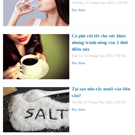
Thứ Sáu, 15 Tháng Tám 2025
1:00 CH
Đọc thêm
Cà phê rất tốt cho sức khỏe
nhưng tránh uống vào 2 thời
điểm này
Thứ Tư, 13 Tháng Tám 2025
7:00 SA
Đọc thêm
Tại sao nên rắc muối vào bồn
cầu?
Thứ Ba, 12 Tháng Tám 2025
1:00 CH
Đọc thêm