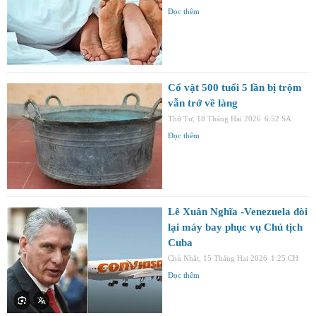
Đọc thêm
Cổ vật 500 tuổi 5 lần bị trộm
vẫn trở về làng
Thứ Tư, 18 Tháng Hai 2026
6:52 SA
Đọc thêm
Lê Xuân Nghĩa -Venezuela đòi
lại máy bay phục vụ Chủ tịch
Cuba
Chủ Nhật, 15 Tháng Hai 2026
1:25 CH
Đọc thêm