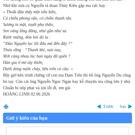
Nhớ khi xưa cụ Nguyễn tả đoạn Thúy Kiều gặp ma cực hay :
« Thoắt đâu thấy một tiểu kiều,
Có chiều phong vận, có chiều thanh tân.
Sương in mặt, tuyết pha thân,
Sen vàng lãng đãng, như gần như xa.
Rước mừng, đón hỏi dò la :
“Đào Nguyên lạc lối đâu mà đến đây ?“
Thưa rằng : “Thanh khí, xưa nay,
Mới cùng nhau lúc ban ngày đã quên ?
Hàn gia ở mé tây thiên,
Dưới dòng nước chảy, bên trên có cầu. »
Bây giờ kêu trình chứng cứ con ma Đạm Tiên thì bố ông Nguyễn Du cũng
bó tay. Còn cái ông Nguyễn Ngọc Ngạn hay kể chuyện ma cũng lưu ý nhá.
Chuẩn bị nộp phạt và xin lỗi đi, em gái.
HOÀNG LINH
02.06.2026
Trước
Sau
Gửi ý kiến của bạn