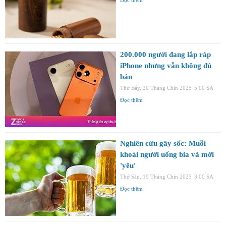
200.000 người đang lắp ráp
iPhone nhưng vẫn không đủ
bán
Thứ Bảy, 20 Tháng Chín 2025
5:00 SA
Đọc thêm
Nghiên cứu gây sốc: Muỗi
khoái người uống bia và mới
'yêu'
Thứ Sáu, 19 Tháng Chín 2025
3:00 SA
Đọc thêm