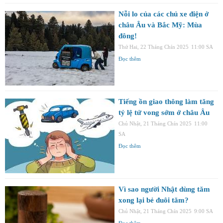
Nỗi lo của các chủ xe điện ở
châu Âu và Bắc Mỹ: Mùa
đông!
Thứ Hai, 22 Tháng Chín 2025
11:00 SA
Đọc thêm
Tiếng ồn giao thông làm tăng
tỷ lệ tử vong sớm ở châu Âu
Chủ Nhật, 21 Tháng Chín 2025
11:00
SA
Đọc thêm
Vì sao người Nhật dùng tăm
xong lại bẻ đuôi tăm?
Chủ Nhật, 21 Tháng Chín 2025
9:00 SA
Đọc thêm