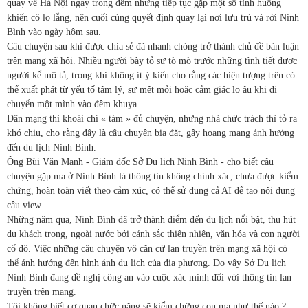
quay về Hà Nội ngay trong đêm nhưng tiếp tục gặp một số tình huống
khiến cô lo lắng, nên cuối cùng quyết định quay lại nơi lưu trú và rời Ninh
Bình vào ngày hôm sau.
Câu chuyện sau khi được chia sẻ đã nhanh chóng trở thành chủ đề bàn luận
trên mạng xã hội. Nhiều người bày tỏ sự tò mò trước những tình tiết được
người kể mô tả, trong khi không ít ý kiến cho rằng các hiện tượng trên có
thể xuất phát từ yếu tố tâm lý, sự mệt mỏi hoặc cảm giác lo âu khi di
chuyển một mình vào đêm khuya.
Dân mạng thì khoái chí « tám » đủ chuyện, nhưng nhà chức trách thì tỏ ra
khó chịu, cho rằng đây là câu chuyện bịa đặt, gây hoang mang ảnh hưởng
đến du lịch Ninh Bình.
Ông Bùi Văn Mạnh - Giám đốc Sở Du lịch Ninh Bình - cho biết câu
chuyện gặp ma ở Ninh Bình là thông tin không chính xác, chưa được kiểm
chứng, hoàn toàn viết theo cảm xúc, có thể sử dụng cả AI để tạo nội dung
câu view.
Những năm qua, Ninh Bình đã trở thành điểm đến du lịch nổi bật, thu hút
du khách trong, ngoài nước bởi cảnh sắc thiên nhiên, văn hóa và con người
cố đô. Việc những câu chuyện vô căn cứ lan truyền trên mạng xã hội có
thể ảnh hưởng đến hình ảnh du lịch của địa phương. Do vậy Sở Du lịch
Ninh Bình đang đề nghị công an vào cuộc xác minh đối với thông tin lan
truyền trên mạng.
Tôi không biết cơ quan chức năng sẽ kiểm chứng con ma như thế nào ?