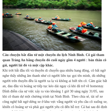
Câu chuyện bắt đầu từ một chuyến du lịch Ninh Bình. Cô gái tham
quan Tràng An bằng chuyến đò cuối ngày gồm 4 người : bản thân cô
gái, người lái đò và một cặp khác.
Khi trời bắt đầu tối và thuyền di chuyển qua nhiều hang động, cô bất ngờ
nghe thấy những âm thanh như có người liên tục gọi tên mình, dù những
người trên thuyền đều là người xa lạ và không ai biết tên cô. Cảm giác bất
an, đau đầu và hoảng sợ tiếp tục kéo dài ngay cả khi đã trở về homestay.
Đỉnh điểm của sự việc xảy ra vào khoảng 1 giờ 30 sáng ngày 31/05, sau
khi cô tham dự một chương trình tại Ninh Bình. Theo chia sẻ, tài xế xe
công nghệ bất ngờ dừng xe ở khu vực vắng người và yêu cầu cô xuống xe,
khiến cô hoảng sợ và phải gọi người yêu cũ đến hỗ trợ. Cả hai sau đó định