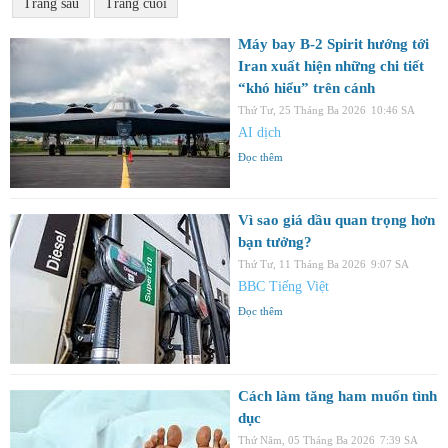
Trang sau
Trang cuối
Máy bay B-2 Spirit hướng tới
Iran xuất hiện những chi tiết
“khó hiểu” trên cánh
Thứ Tư, 25 Tháng Ba 2026
10:46 SA
AI dịch
Đọc thêm
Vì sao giá dầu quan trọng hơn
bạn tưởng?
Thứ Tư, 11 Tháng Ba 2026
9:07 SA
BBC Tiếng Việt
Đọc thêm
Cách làm tăng ham muốn tình
dục
Thứ Năm, 05 Tháng Ba 2026
7:39 SA