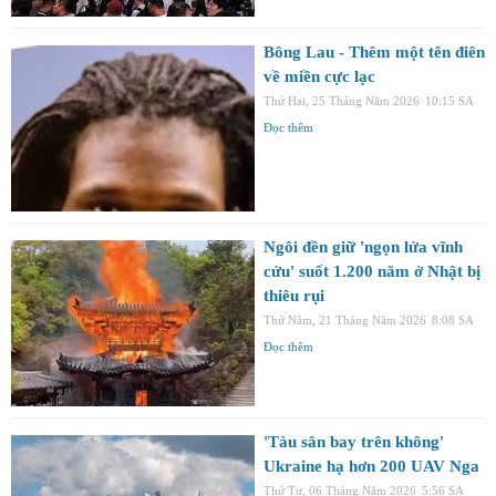
Bông Lau - Thêm một tên điên
về miền cực lạc
Thứ Hai, 25 Tháng Năm 2026
10:15 SA
Đọc thêm
Ngôi đền giữ 'ngọn lửa vĩnh
cửu' suốt 1.200 năm ở Nhật bị
thiêu rụi
Thứ Năm, 21 Tháng Năm 2026
8:08 SA
Đọc thêm
'Tàu sân bay trên không'
Ukraine hạ hơn 200 UAV Nga
Thứ Tư, 06 Tháng Năm 2026
5:56 SA