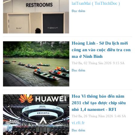
laiTranMai ( ToiThichDoc )
Đọc thêm
Hoàng Linh - Sở Du lịch mời
công an vào cuộc điều tra con
ma ở Ninh Bình
Thứ Ba, 02 Tháng Sáu 2026
9:15 SA
Đọc thêm
Hoa Vi thông báo đến năm
2031 chế tạo được chip siêu
nhỏ 1,4 nanomet - RFI
Thứ Ba, 26 Tháng Năm 2026
5:46 SA
vi.rfi.fr
Đọc thêm