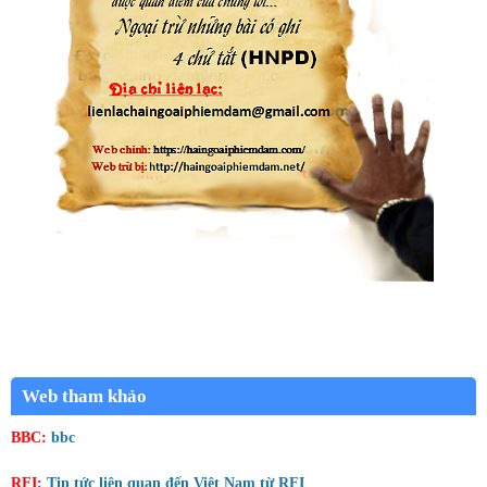
Web tham khảo
BBC:
bbc
RFI:
Tin tức liên quan đến Việt Nam từ RFI