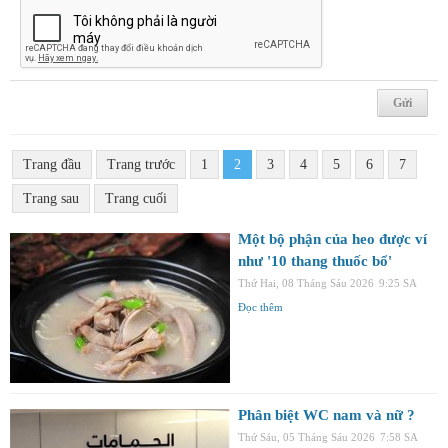
Trang đầu
Trang trước
1
2
3
4
5
6
7
Trang sau
Trang cuối
Một bộ phận của heo được ví
như '10 thang thuốc bổ'
Thứ Hai, 08 Tháng Sáu 2026
9:25 SA
Đọc thêm
Phân biệt WC nam và nữ ?
Thứ Sáu, 05 Tháng Sáu 2026
7:58 SA