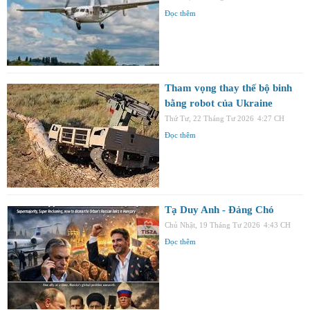
Đọc thêm
Tham vọng thay thế bộ binh
bằng robot của Ukraine
Thứ Tư, 22 Tháng Tư 2026
4:27 CH
Đọc thêm
Tạ Duy Anh - Đảng Chó
Chủ Nhật, 19 Tháng Tư 2026
4:43 CH
Đọc thêm