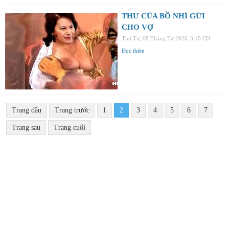
THƯ CỦA BỒ NHÍ GỬI
CHO VỢ
Thứ Tư, 08 Tháng Tư 2026
3:10 CH
Đọc thêm
Trang đầu
Trang trước
1
2
3
4
5
6
7
Trang sau
Trang cuối