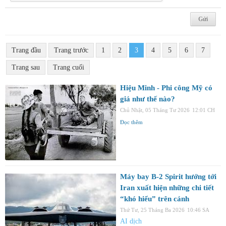
Trang đầu
Trang trước
1
2
3
4
5
6
7
Trang sau
Trang cuối
Hiệu Minh - Phi công Mỹ có
giá như thế nào?
Chủ Nhật, 05 Tháng Tư 2026
12:01 CH
Đọc thêm
Máy bay B-2 Spirit hướng tới
Iran xuất hiện những chi tiết
“khó hiểu” trên cánh
Thứ Tư, 25 Tháng Ba 2026
10:46 SA
AI dịch