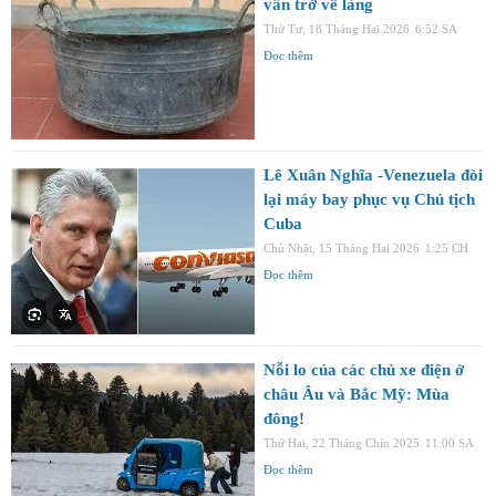
vẫn trở về làng
Thứ Tư, 18 Tháng Hai 2026
6:52 SA
Đọc thêm
Lê Xuân Nghĩa -Venezuela đòi
lại máy bay phục vụ Chủ tịch
Cuba
Chủ Nhật, 15 Tháng Hai 2026
1:25 CH
Đọc thêm
Nỗi lo của các chủ xe điện ở
châu Âu và Bắc Mỹ: Mùa
đông!
Thứ Hai, 22 Tháng Chín 2025
11:00 SA
Đọc thêm