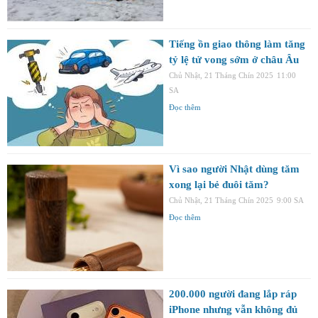
Tiếng ồn giao thông làm tăng
tỷ lệ tử vong sớm ở châu Âu
Chủ Nhật, 21 Tháng Chín 2025
11:00
SA
Đọc thêm
Vì sao người Nhật dùng tăm
xong lại bẻ đuôi tăm?
Chủ Nhật, 21 Tháng Chín 2025
9:00 SA
Đọc thêm
200.000 người đang lắp ráp
iPhone nhưng vẫn không đủ