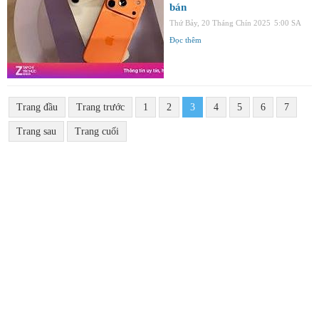
bán
Thứ Bảy, 20 Tháng Chín 2025
5:00 SA
Đọc thêm
Trang đầu
Trang trước
1
2
3
4
5
6
7
Trang sau
Trang cuối