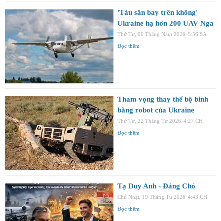
'Tàu sân bay trên không'
Ukraine hạ hơn 200 UAV Nga
Thứ Tư, 06 Tháng Năm 2026
5:56 SA
Đọc thêm
Tham vọng thay thế bộ binh
bằng robot của Ukraine
Thứ Tư, 22 Tháng Tư 2026
4:27 CH
Đọc thêm
Tạ Duy Anh - Đảng Chó
Chủ Nhật, 19 Tháng Tư 2026
4:43 CH
Đọc thêm