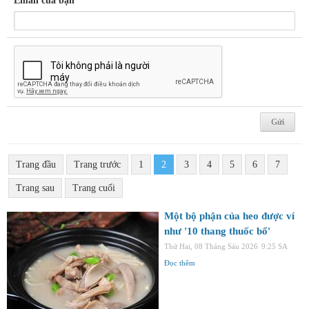
Email của bạn
Trang đầu
Trang trước
1
2
3
4
5
6
7
Trang sau
Trang cuối
Một bộ phận của heo được ví
như '10 thang thuốc bổ'
Thứ Hai, 08 Tháng Sáu 2026
9:25 SA
Đọc thêm