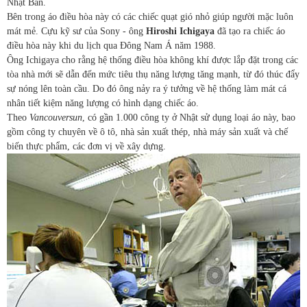
Nhật Bản.
Bên trong áo điều hòa này có các chiếc quạt gió nhỏ giúp người mặc luôn
mát mẻ. Cựu kỹ sư của Sony - ông
Hiroshi Ichigaya
đã tạo ra chiếc áo
điều hòa này khi du lịch qua Đông Nam Á năm 1988.
Ông Ichigaya cho rằng hệ thống điều hòa không khí được lắp đặt trong các
tòa nhà mới sẽ dẫn đến mức tiêu thụ năng lượng tăng mạnh, từ đó thúc đẩy
sự nóng lên toàn cầu. Do đó ông nảy ra ý tưởng về hệ thống làm mát cá
nhân tiết kiệm năng lượng có hình dạng chiếc áo.
Theo
Vancouversun
, có gần 1.000 công ty ở Nhật sử dụng loại áo này, bao
gồm công ty chuyên về ô tô, nhà sản xuất thép, nhà máy sản xuất và chế
biến thực phẩm, các đơn vị về xây dựng.