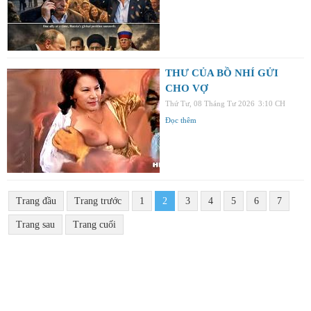
THƯ CỦA BỒ NHÍ GỬI
CHO VỢ
Thứ Tư, 08 Tháng Tư 2026
3:10 CH
Đọc thêm
Trang đầu
Trang trước
1
2
3
4
5
6
7
Trang sau
Trang cuối