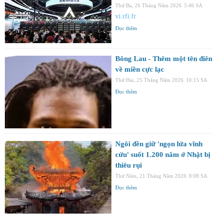
Thứ Ba, 26 Tháng Năm 2026
5:46 SA
vi.rfi.fr
Đọc thêm
Bông Lau - Thêm một tên điên
về miền cực lạc
Thứ Hai, 25 Tháng Năm 2026
10:15 SA
Đọc thêm
Ngôi đền giữ 'ngọn lửa vĩnh
cửu' suốt 1.200 năm ở Nhật bị
thiêu rụi
Thứ Năm, 21 Tháng Năm 2026
8:08 SA
Đọc thêm