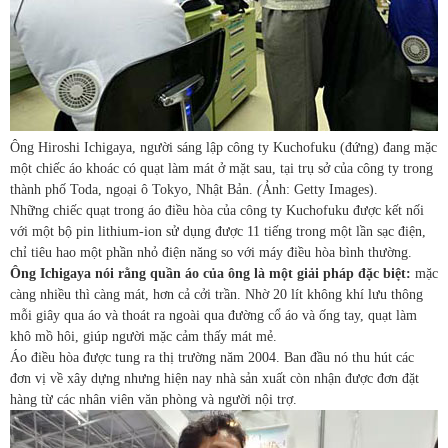
Ông Hiroshi Ichigaya, người sáng lập công ty Kuchofuku (đứng) đang mặc
một chiếc áo khoác có quạt làm mát ở mặt sau, tại trụ sở của công ty trong
thành phố Toda, ngoại ô Tokyo, Nhật Bản.
(
Ảnh: Getty Images).
Những chiếc quạt trong áo điều hòa của công ty Kuchofuku được kết nối
với một bộ pin lithium-ion sử dụng được 11 tiếng trong một lần sạc điện,
chỉ tiêu hao một phần nhỏ điện năng so với máy điều hòa bình thường.
Ông Ichigaya nói rằng quần áo của ông là một giải pháp đặc biệt:
mặc
càng nhiều thì càng mát, hơn cả cởi trần. Nhờ 20 lít không khí lưu thông
mỗi giây qua áo và thoát ra ngoài qua đường cổ áo và ống tay, quạt làm
khô mồ hôi, giúp người mặc cảm thấy mát mẻ.
Áo điều hòa được tung ra thị trường năm 2004. Ban đầu nó thu hút các
đơn vị về xây dựng nhưng hiện nay nhà sản xuất còn nhận được đơn đặt
hàng từ các nhân viên văn phòng và người nội trợ.