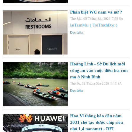
Phân biệt WC nam và nữ ?
Thứ Sáu, 05 Tháng Sáu 2026
7:58 SA
laiTranMai ( ToiThichDoc )
Đọc thêm
Hoàng Linh - Sở Du lịch mời
công an vào cuộc điều tra con
ma ở Ninh Bình
Thứ Ba, 02 Tháng Sáu 2026
9:15 SA
Đọc thêm
Hoa Vi thông báo đến năm
2031 chế tạo được chip siêu
nhỏ 1,4 nanomet - RFI