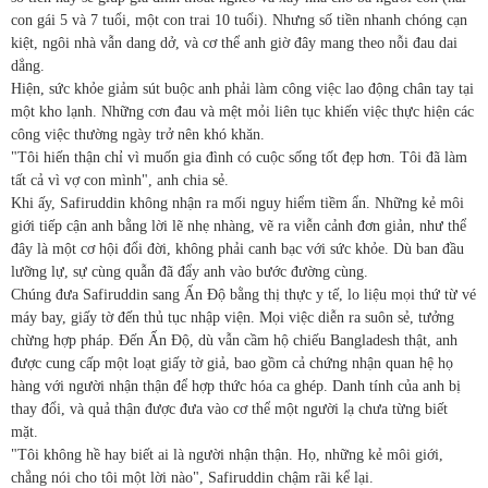
con gái 5 và 7 tuổi, một con trai 10 tuổi). Nhưng số tiền nhanh chóng cạn
kiệt, ngôi nhà vẫn dang dở, và cơ thể anh giờ đây mang theo nỗi đau dai
dẳng.
Hiện, sức khỏe giảm sút buộc anh phải làm công việc lao động chân tay tại
một kho lạnh. Những cơn đau và mệt mỏi liên tục khiến việc thực hiện các
công việc thường ngày trở nên khó khăn.
"Tôi hiến thận chỉ vì muốn gia đình có cuộc sống tốt đẹp hơn. Tôi đã làm
tất cả vì vợ con mình", anh chia sẻ.
Khi ấy, Safiruddin không nhận ra mối nguy hiểm tiềm ẩn. Những kẻ môi
giới tiếp cận anh bằng lời lẽ nhẹ nhàng, vẽ ra viễn cảnh đơn giản, như thể
đây là một cơ hội đổi đời, không phải canh bạc với sức khỏe. Dù ban đầu
lưỡng lự, sự cùng quẫn đã đẩy anh vào bước đường cùng.
Chúng đưa Safiruddin sang Ấn Độ bằng thị thực y tế, lo liệu mọi thứ từ vé
máy bay, giấy tờ đến thủ tục nhập viện. Mọi việc diễn ra suôn sẻ, tưởng
chừng hợp pháp. Đến Ấn Độ, dù vẫn cầm hộ chiếu Bangladesh thật, anh
được cung cấp một loạt giấy tờ giả, bao gồm cả chứng nhận quan hệ họ
hàng với người nhận thận để hợp thức hóa ca ghép. Danh tính của anh bị
thay đổi, và quả thận được đưa vào cơ thể một người lạ chưa từng biết
mặt.
"Tôi không hề hay biết ai là người nhận thận. Họ, những kẻ môi giới,
chẳng nói cho tôi một lời nào", Safiruddin chậm rãi kể lại.