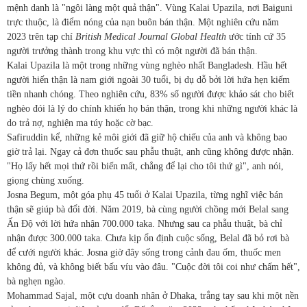
mệnh danh là "ngôi làng một quả thận". Vùng Kalai Upazila, nơi Baiguni
trực thuộc, là điểm nóng của nạn buôn bán thận. Một nghiên cứu năm
2023 trên tạp chí
British Medical Journal Global Health
ước tính cứ 35
người trưởng thành trong khu vực thì có một người đã bán thận.
Kalai Upazila là một trong những vùng nghèo nhất Bangladesh. Hầu hết
người hiến thận là nam giới ngoài 30 tuổi, bị dụ dỗ bởi lời hứa hẹn kiếm
tiền nhanh chóng. Theo nghiên cứu, 83% số người được khảo sát cho biết
nghèo đói là lý do chính khiến họ bán thận, trong khi những người khác là
do trả nợ, nghiện ma túy hoặc cờ bạc.
Safiruddin kể, những kẻ môi giới đã giữ hộ chiếu của anh và không bao
giờ trả lại. Ngay cả đơn thuốc sau phẫu thuật, anh cũng không được nhận.
"Họ lấy hết mọi thứ rồi biến mất, chẳng để lại cho tôi thứ gì", anh nói,
giọng chùng xuống.
Josna Begum, một góa phụ 45 tuổi ở Kalai Upazila, từng nghĩ việc bán
thận sẽ giúp bà đổi đời. Năm 2019, bà cùng người chồng mới Belal sang
Ấn Độ với lời hứa nhận 700.000 taka. Nhưng sau ca phẫu thuật, bà chỉ
nhận được 300.000 taka. Chưa kịp ổn định cuộc sống, Belal đã bỏ rơi bà
để cưới người khác. Josna giờ đây sống trong cảnh đau ốm, thuốc men
không đủ, và không biết bấu víu vào đâu. "Cuộc đời tôi coi như chấm hết",
bà nghẹn ngào.
Mohammad Sajal, một cựu doanh nhân ở Dhaka, trắng tay sau khi một nền