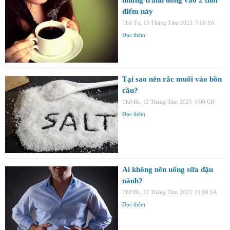
điểm này
Thứ Tư, 13 Tháng Tám 2025
7:00 SA
Đọc thêm
Tại sao nên rắc muối vào bồn
cầu?
Thứ Ba, 12 Tháng Tám 2025
1:00 CH
Đọc thêm
Ai không nên uống sữa đậu
nành?
Thứ Ba, 12 Tháng Tám 2025
11:00 SA
Đọc thêm