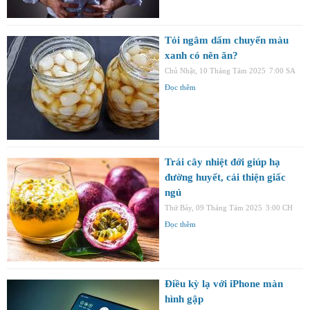
Tỏi ngâm dấm chuyển màu
xanh có nên ăn?
Chủ Nhật, 10 Tháng Tám 2025
7:00 SA
Đọc thêm
Trái cây nhiệt đới giúp hạ
đường huyết, cải thiện giấc
ngủ
Thứ Bảy, 09 Tháng Tám 2025
3:00 CH
Đọc thêm
Điều kỳ lạ với iPhone màn
hình gập