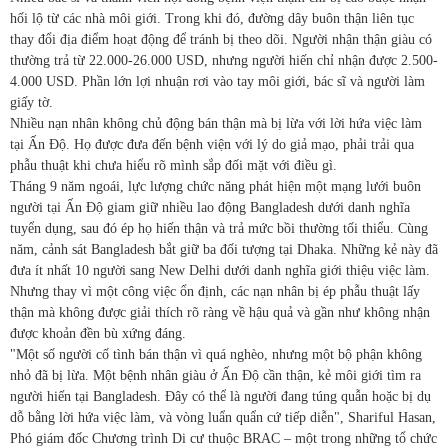
hối lộ từ các nhà môi giới. Trong khi đó, đường dây buôn thận liên tục
thay đổi địa điểm hoạt động để tránh bị theo dõi. Người nhận thận giàu có
thường trả từ 22.000-26.000 USD, nhưng người hiến chỉ nhận được 2.500-
4.000 USD. Phần lớn lợi nhuận rơi vào tay môi giới, bác sĩ và người làm
giấy tờ.
Nhiều nạn nhân không chủ động bán thận mà bị lừa với lời hứa việc làm
tại Ấn Độ. Họ được đưa đến bệnh viện với lý do giả mạo, phải trải qua
phẫu thuật khi chưa hiểu rõ mình sắp đối mặt với điều gì.
Tháng 9 năm ngoái, lực lượng chức năng phát hiện một mạng lưới buôn
người tại Ấn Độ giam giữ nhiều lao động Bangladesh dưới danh nghĩa
tuyển dụng, sau đó ép họ hiến thận và trả mức bồi thường tối thiểu. Cùng
năm, cảnh sát Bangladesh bắt giữ ba đối tượng tại Dhaka. Những kẻ này đã
đưa ít nhất 10 người sang New Delhi dưới danh nghĩa giới thiệu việc làm.
Nhưng thay vì một công việc ổn định, các nạn nhân bị ép phẫu thuật lấy
thận mà không được giải thích rõ ràng về hậu quả và gần như không nhận
được khoản đền bù xứng đáng.
"Một số người cố tình bán thận vì quá nghèo, nhưng một bộ phận không
nhỏ đã bị lừa. Một bệnh nhân giàu ở Ấn Độ cần thận, kẻ môi giới tìm ra
người hiến tại Bangladesh. Đây có thể là người đang túng quẫn hoặc bị dụ
dỗ bằng lời hứa việc làm, và vòng luẩn quẩn cứ tiếp diễn", Shariful Hasan,
Phó giám đốc Chương trình Di cư thuộc BRAC – một trong những tổ chức