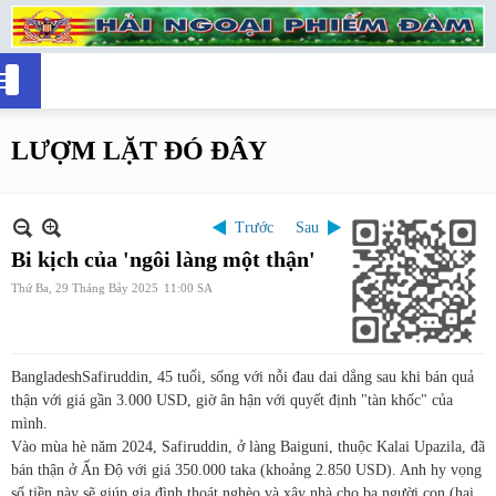
LƯỢM LẶT ĐÓ ĐÂY
Trước
Sau
Bi kịch của 'ngôi làng một thận'
Thứ Ba, 29 Tháng Bảy 2025
11:00 SA
Bangladesh
Safiruddin, 45 tuổi, sống với nỗi đau dai dẳng sau khi bán quả
thận với giá gần 3.000 USD, giờ ân hận với quyết định "tàn khốc" của
mình.
Vào mùa hè năm 2024, Safiruddin, ở làng Baiguni, thuộc Kalai Upazila, đã
bán thận ở Ấn Độ với giá 350.000 taka (khoảng 2.850 USD). Anh hy vọng
số tiền này sẽ giúp gia đình thoát nghèo và xây nhà cho ba người con (hai