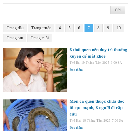
Trang đầu
Trang trước
4
5
6
7
8
9
10
Trang sau
Trang cuối
6 thói quen nên duy trì thường
xuyên để mắt khỏe
Thứ Ba, 19 Tháng Tám 2025
9:00 SA
Đọc thêm
Món cá quen thuộc chứa độc
tố cực mạnh, 8 người đi cấp
cứu
Thứ Hai, 18 Tháng Tám 2025
7:00 SA
Đọc thêm