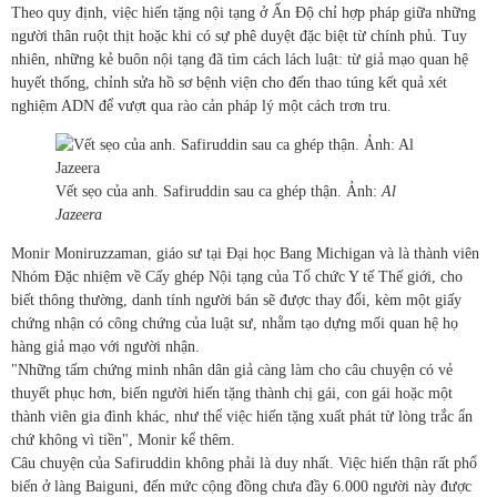
Theo quy định, việc hiến tặng nội tạng ở Ấn Độ chỉ hợp pháp giữa những
người thân ruột thịt hoặc khi có sự phê duyệt đặc biệt từ chính phủ. Tuy
nhiên, những kẻ buôn nội tạng đã tìm cách lách luật: từ giả mạo quan hệ
huyết thống, chỉnh sửa hồ sơ bệnh viện cho đến thao túng kết quả xét
nghiệm ADN để vượt qua rào cản pháp lý một cách trơn tru.
Vết sẹo của anh. Safiruddin sau ca ghép thận. Ảnh:
Al
Jazeera
Monir Moniruzzaman, giáo sư tại Đại học Bang Michigan và là thành viên
Nhóm Đặc nhiệm về Cấy ghép Nội tạng của Tổ chức Y tế Thế giới, cho
biết thông thường, danh tính người bán sẽ được thay đổi, kèm một giấy
chứng nhận có công chứng của luật sư, nhằm tạo dựng mối quan hệ họ
hàng giả mạo với người nhận.
"Những tấm chứng minh nhân dân giả càng làm cho câu chuyện có vẻ
thuyết phục hơn, biến người hiến tặng thành chị gái, con gái hoặc một
thành viên gia đình khác, như thể việc hiến tặng xuất phát từ lòng trắc ẩn
chứ không vì tiền", Monir kể thêm.
Câu chuyện của Safiruddin không phải là duy nhất. Việc hiến thận rất phổ
biến ở làng Baiguni, đến mức cộng đồng chưa đầy 6.000 người này được