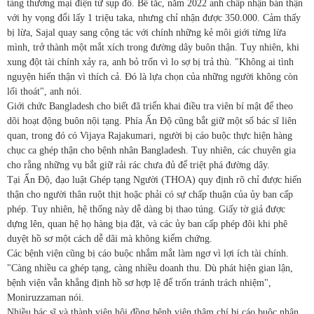
tảng thương mại điện tử sụp đổ. Bế tắc, năm 2022 anh chấp nhận bán thận
với hy vọng đổi lấy 1 triệu taka, nhưng chỉ nhận được 350.000. Cảm thấy
bị lừa, Sajal quay sang cộng tác với chính những kẻ môi giới từng lừa
mình, trở thành một mắt xích trong đường dây buôn thận. Tuy nhiên, khi
xung đột tài chính xảy ra, anh bỏ trốn vì lo sợ bị trả thù. "Không ai tình
nguyện hiến thận vì thích cả. Đó là lựa chọn của những người không còn
lối thoát", anh nói.
Giới chức Bangladesh cho biết đã triển khai điều tra viên bí mật để theo
dõi hoạt động buôn nội tạng. Phía Ấn Độ cũng bắt giữ một số bác sĩ liên
quan, trong đó có Vijaya Rajakumari, người bị cáo buộc thực hiện hàng
chục ca ghép thận cho bệnh nhân Bangladesh. Tuy nhiên, các chuyên gia
cho rằng những vụ bắt giữ rải rác chưa đủ để triệt phá đường dây.
Tại Ấn Độ, đạo luật Ghép tạng Người (THOA) quy định rõ chỉ được hiến
thận cho người thân ruột thịt hoặc phải có sự chấp thuận của ủy ban cấp
phép. Tuy nhiên, hệ thống này dễ dàng bị thao túng. Giấy tờ giả được
dựng lên, quan hệ họ hàng bịa đặt, và các ủy ban cấp phép đôi khi phê
duyệt hồ sơ một cách dễ dãi mà không kiểm chứng.
Các bệnh viện cũng bị cáo buộc nhắm mắt làm ngơ vì lợi ích tài chính.
"Càng nhiều ca ghép tạng, càng nhiều doanh thu. Dù phát hiện gian lận,
bệnh viện vẫn khẳng định hồ sơ hợp lệ để trốn tránh trách nhiệm",
Moniruzzaman nói.
Nhiều bác sĩ và thành viên hội đồng bệnh viện thậm chí bị cáo buộc nhận