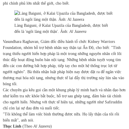
phi chính phủ lớn nhất thế giới, cho biết.
Làng Baiguni, ở Kalai Upazila của Bangladesh, được biết
đến là 'ngôi làng một thận'. Ảnh:
Al Jazeera
Vasundhara Raghavan, Giám đốc điều hành tổ chức Kidney Warriors
Foundation, nhóm hỗ trợ bệnh nhân suy thận tại Ấn Độ, cho biết: "Tình
trạng thiếu người hiến hợp pháp là một trong những nguyên nhân cốt lõi
thúc đẩy hoạt động buôn bán nội tạng. Những bệnh nhân tuyệt vọng tìm
đến các con đường bất hợp pháp, tiếp tay cho một hệ thống trục lợi từ
người nghèo". Bà thừa nhận luật pháp hiện nay được đặt ra để ngăn việc
thương mại hóa nội tạng, nhưng thực tế lại đẩy thị trường này lún sâu vào
bóng tối.
Các chuyên gia kêu gọi cần một khung pháp lý minh bạch và nhân đạo hơn
như kiểm tra sức khỏe bắt buộc, hỗ trợ sau ghép tạng, đảm bảo tài chính
cho người hiến. Nhưng với thực tế hiện tại, những người như Safiruddin
chỉ còn lại sự đau đớn và nuối tiếc.
"Tôi không thể làm việc bình thường được nữa. Họ lấy thận của tôi rồi
biến mất", anh nói.
Thục Linh
(Theo
Al Jazeera
)