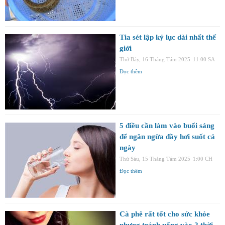
Tia sét lập kỷ lục dài nhất thế
giới
Thứ Bảy, 16 Tháng Tám 2025
11:00 SA
Đọc thêm
5 điều cần làm vào buổi sáng
để ngăn ngừa đầy hơi suốt cả
ngày
Thứ Sáu, 15 Tháng Tám 2025
1:00 CH
Đọc thêm
Cà phê rất tốt cho sức khỏe
nhưng tránh uống vào 2 thời