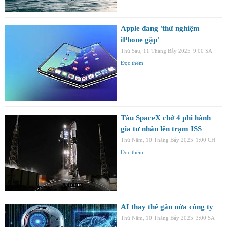
Apple đang 'thử nghiệm
iPhone gập'
Thứ Sáu, 11 Tháng Bảy 2025
9:00 SA
Đọc thêm
Tàu SpaceX chở 4 phi hành
gia tư nhân lên trạm ISS
Thứ Năm, 10 Tháng Bảy 2025
1:00 CH
Đọc thêm
AI thay thế gần nửa công ty
Thứ Năm, 10 Tháng Bảy 2025
3:00 SA