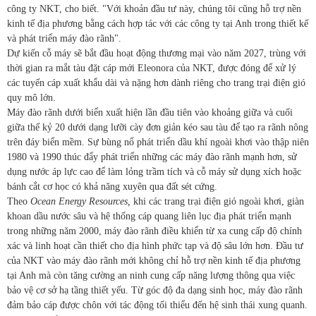
công ty NKT, cho biết. "Với khoản đầu tư này, chúng tôi cũng hỗ trợ nền
kinh tế địa phương bằng cách hợp tác với các công ty tại Anh trong thiết kế
và phát triển máy đào rãnh".
Dự kiến cỗ máy sẽ bắt đầu hoạt động thương mại vào năm 2027, trùng với
thời gian ra mắt tàu đặt cáp mới Eleonora của NKT, được đóng để xử lý
các tuyến cáp xuất khẩu dài và nặng hơn dành riêng cho trang trại điện gió
quy mô lớn.
Máy đào rãnh dưới biển xuất hiện lần đầu tiên vào khoảng giữa và cuối
giữa thế kỷ 20 dưới dạng lưỡi cày đơn giản kéo sau tàu để tạo ra rãnh nông
trên đáy biển mềm. Sự bùng nổ phát triển dầu khí ngoài khơi vào thập niên
1980 và 1990 thúc đẩy phát triển những các máy đào rãnh mạnh hơn, sử
dụng nước áp lực cao để làm lỏng trầm tích và cỗ máy sử dụng xích hoặc
bánh cắt cơ học có khả năng xuyên qua đất sét cứng.
Theo
Ocean Energy Resources,
khi các trang trại điện gió ngoài khơi, giàn
khoan dầu nước sâu và hệ thống cáp quang liên lục địa phát triển mạnh
trong những năm 2000, máy đào rãnh điều khiển từ xa cung cấp độ chính
xác và linh hoạt cần thiết cho địa hình phức tạp và độ sâu lớn hơn. Đầu tư
của NKT vào máy đào rãnh mới không chỉ hỗ trợ nền kinh tế địa phương
tại Anh mà còn tăng cường an ninh cung cấp năng lượng thông qua việc
bảo vệ cơ sở hạ tầng thiết yếu. Từ góc độ đa dạng sinh học, máy đào rãnh
đảm bảo cáp được chôn với tác động tối thiểu đến hệ sinh thái xung quanh.