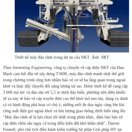
Thiết kế máy đào rãnh trong dự án của NKT. Ảnh:
NKT
Theo
Interesting Engineering
, công ty chuyên về cáp điện NKT của Đan
Mạch cam kết đầu tư xây dựng T3600, máy đào rãnh mạnh nhất thế giới
trong chương trình rộng hơn nhằm bảo vệ cơ sở hạ tầng quan trọng ngoài
khơi và thúc đẩy chuyển đổi năng lượng tái tạo. Được thiết kế để cung cấp
3.600 mã lực và đào sâu tới 5,5 m dưới đáy biển, phương tiện điều khiển
từ xa này sẽ bảo vệ cáp truyền điện cao thế khỏi mỏ neo tàu, dụng cụ đánh
cá và hành động phá hoại có chủ ý, những mối đe dọa ngày càng lớn khi
công suất điện gió ngoài khơi và lưu lượng giao thông dưới biển tăng lên.
"Máy đào rãnh sẽ là lựa chọn tốt nhất trong phân khúc, đảm bảo bảo vệ
cáp điện chôn sâu ngay cả trong điều kiện đất khó khăn nhất", Darren
Fennell, phó chủ tịch điều hành kiêm trưởng bộ phận Giải pháp HV tại