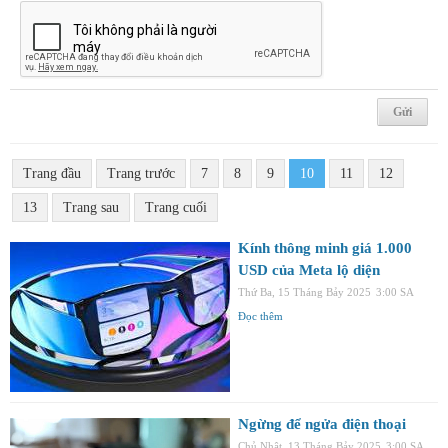
Trang đầu
Trang trước
7
8
9
10
11
12
13
Trang sau
Trang cuối
Kính thông minh giá 1.000
USD của Meta lộ diện
Thứ Ba, 15 Tháng Bảy 2025
3:00 SA
Đọc thêm
Ngừng để ngửa điện thoại
Chủ Nhật, 13 Tháng Bảy 2025
3:00 SA