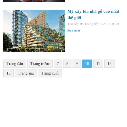
Mỹ xây tòa nhà gỗ cao nhất
thế giới
Thứ Bảy, 05 Tháng Bảy 2025
1:00 CH
Đọc thêm
Trang đầu
Trang trước
7
8
9
10
11
12
13
Trang sau
Trang cuối