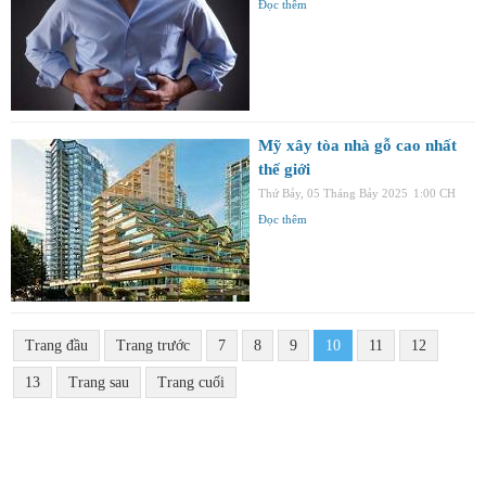
Đọc thêm
Mỹ xây tòa nhà gỗ cao nhất
thế giới
Thứ Bảy, 05 Tháng Bảy 2025
1:00 CH
Đọc thêm
Trang đầu
Trang trước
7
8
9
10
11
12
13
Trang sau
Trang cuối