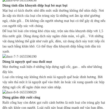
Dùng tinh dầu khuynh diệp loại bỏ mạt bụi
Mạt bụi có kích thước nhỏ đến mức mắt thường không thể nhìn thấy. Nơi
ẩn nấp ưa thích của loại côn trùng này là những nơi ấm áp như giường
ngủ, chăn gối... Dù không cắn người nhưng mạt bụi có thể gây dị ứng nếu
con người tiếp xúc với chúng.
Để loại bỏ loài côn trùng khó chịu này, trộn sáu thìa khuynh diệp với 1,5
thìa nước giặt. Dùng dung dịch này ngâm chăn màn, vỏ gối... Với những
vật dụng không thể giặt như ruột gối, đệm, xịt dung dịch này trực tiếp rồi
lau sạch bằng khăn khô. Có thể thay dầu khuynh diệp bằng tinh dầu trà
xanh.
Dùng lá nguyệt quế xua đuổi mọt
Mọt thường xuất hiện ở những hộp đựng ngũ cốc, gạo... nếu như không
đậy kín.
Loại côn trùng này không thích mùi lá nguyệt quế hoặc đinh hương. Bởi
vậy nên thả một ít lá nguyệt quế vào thức ăn hoặc rải xung quanh các hộp
đựng ngũ cốc để ngăn chặn mọt xâm nhập.
Dùng giấm diệt ruồi cống
Ruồi cống hay còn được gọi ruồi cánh bướm là một loại côn trùng gây hại
đến sức khỏe con người. Loài ruồi này hoạt động mạnh mẽ vào ban đêm,