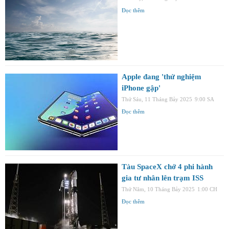
Đọc thêm
Apple đang 'thử nghiệm
iPhone gập'
Thứ Sáu, 11 Tháng Bảy 2025
9:00 SA
Đọc thêm
Tàu SpaceX chở 4 phi hành
gia tư nhân lên trạm ISS
Thứ Năm, 10 Tháng Bảy 2025
1:00 CH
Đọc thêm