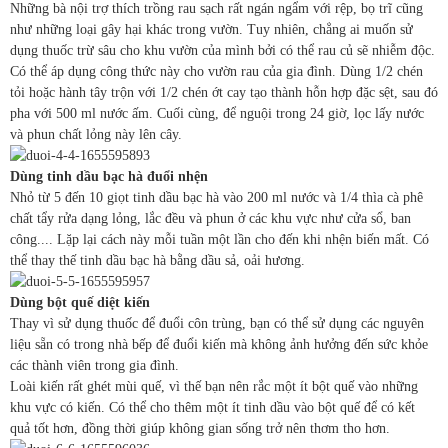
Những bà nội trợ thích trồng rau sạch rất ngán ngẩm với rệp, bọ trĩ cũng
như những loại gây hại khác trong vườn. Tuy nhiên, chẳng ai muốn sử
dụng thuốc trừ sâu cho khu vườn của mình bởi có thể rau củ sẽ nhiễm độc.
Có thể áp dụng công thức này cho vườn rau của gia đình. Dùng 1/2 chén
tỏi hoặc hành tây trộn với 1/2 chén ớt cay tạo thành hỗn hợp đặc sệt, sau đó
pha với 500 ml nước ấm. Cuối cùng, để nguội trong 24 giờ, lọc lấy nước
và phun chất lỏng này lên cây.
Dùng tinh dầu bạc hà đuổi nhện
Nhỏ từ 5 đến 10 giọt tinh dầu bạc hà vào 200 ml nước và 1/4 thìa cà phê
chất tẩy rửa dạng lỏng, lắc đều và phun ở các khu vực như cửa sổ, ban
công.... Lặp lại cách này mỗi tuần một lần cho đến khi nhện biến mất. Có
thể thay thế tinh dầu bạc hà bằng dầu sả, oải hương.
Dùng bột quế diệt kiến
Thay vì sử dụng thuốc để đuổi côn trùng, bạn có thể sử dụng các nguyên
liệu sẵn có trong nhà bếp để đuổi kiến mà không ảnh hưởng đến sức khỏe
các thành viên trong gia đình.
Loài kiến rất ghét mùi quế, vì thế bạn nên rắc một ít bột quế vào những
khu vực có kiến. Có thể cho thêm một ít tinh dầu vào bột quế để có kết
quả tốt hơn, đồng thời giúp không gian sống trở nên thơm tho hơn.