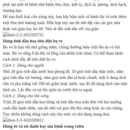
phát tán một số bệnh như bệnh tiêu chảy, kiết lỵ, dịch tả, phong, dịch hạch,
thương hàn.
Để xua đuổi loại côn trùng này, bạn hãy băm một củ hành tây và trộn thêm
một thìa nhỏ baking soda. Hỗn hợp này sau đó nên đặt vào các góc nhà
hoặc nơi gián hay lui tới. Nhà sẽ dần mất dấu vết của gián.
Dùng tinh dầu hoa tiêu diệt bọ ve
Bọ ve là loại vật nhỏ giống nhện, chúng thường bám chặt lên da và hút
máu. Bọ ve sống ở da thú và lông của nhiều loài chim. Có thể tham khảo
cách dưới đây để tiêu diệt bọ ve.
Cách 1: Dùng cho người
Nhỏ 20 giọt tinh dầu nước hoa phong lữ, 10 giọt tinh dầu thảo mộc, năm
giọt tinh dầu oải hương, năm giọt tinh dầu sả hoặc chanh, một ít dung dịch
cồn và pha loãng với 100 ml giấm hoặc nước, sau đó đổ dung dịch vào một
bình xịt. Lắc đều và xịt lên quần áo trước khi ra ngoài.
Cách 2: Dùng cho thú cưng
Trộn 20 giọt tinh dầu hoa hồng và tinh dầu hoa mẫu đơn với hai muỗng
canh dầu hạnh nhân, sau đó nhỏ vài giọt lên thú cưng hoặc áo của chúng.
Tuy nhiên không dùng cách này cho mèo và chó đang mang thai.
Dùng ớt và tỏi đánh bay sâu bệnh trong vườn