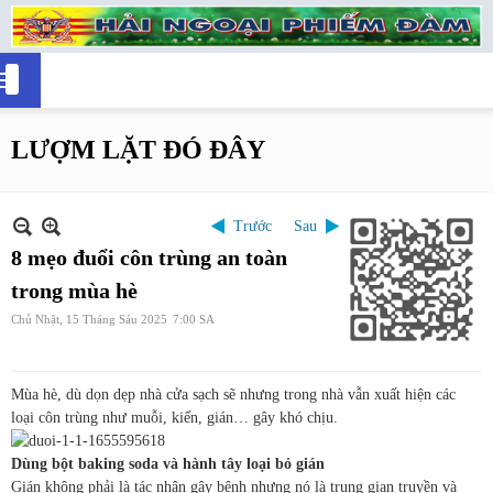
LƯỢM LẶT ĐÓ ĐÂY
Trước
Sau
8 mẹo đuổi côn trùng an toàn
trong mùa hè
Chủ Nhật, 15 Tháng Sáu 2025
7:00 SA
Mùa hè, dù dọn dẹp nhà cửa sạch sẽ nhưng trong nhà vẫn xuất hiện các
loại côn trùng như muỗi, kiến, gián… gây khó chịu.
Dùng bột baking soda và hành tây loại bỏ gián
Gián không phải là tác nhân gây bệnh nhưng nó là trung gian truyền và