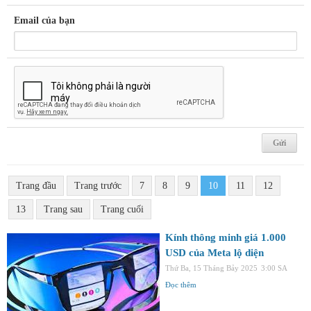
Email của bạn
Trang đầu
Trang trước
7
8
9
10
11
12
13
Trang sau
Trang cuối
Kính thông minh giá 1.000
USD của Meta lộ diện
Thứ Ba, 15 Tháng Bảy 2025
3:00 SA
Đọc thêm