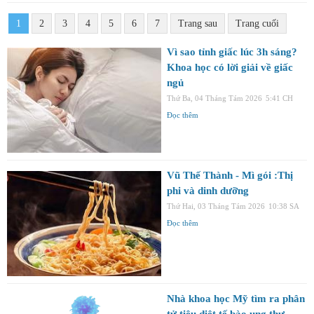
1
2
3
4
5
6
7
Trang sau
Trang cuối
Vì sao tỉnh giấc lúc 3h sáng?
Khoa học có lời giải về giấc
ngủ
Thứ Ba, 04 Tháng Tám 2026
5:41 CH
Đọc thêm
Vũ Thế Thành - Mì gói :Thị
phi và dinh dưỡng
Thứ Hai, 03 Tháng Tám 2026
10:38 SA
Đọc thêm
Nhà khoa học Mỹ tìm ra phân
tử tiêu diệt tế bào ung thư