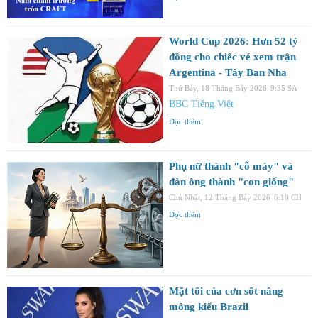
World Cup 2026: Hơn 52 tỷ
đồng cho chiếc vé xem trận
Argentina - Tây Ban Nha
Thứ Bảy, 18 Tháng Bảy 2026
9:35 SA
BBC Tiếng Việt
Đọc thêm
Phụ nữ thành "cỗ máy" và
đàn ông thành "con giống"
Chủ Nhật, 12 Tháng Bảy 2026
6:10 CH
Đọc thêm
Mặt tối của cơn sốt nâng
mông kiểu Brazil