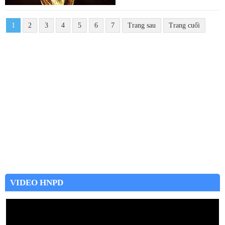
1
2
3
4
5
6
7
Trang sau
Trang cuối
VIDEO HNPD