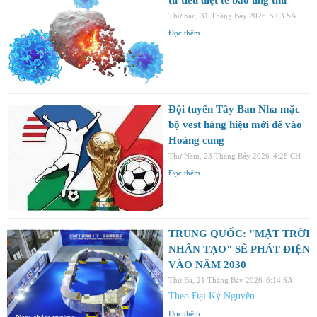
Thứ Sáu, 31 Tháng Bảy 2026
5:03 SA
Đọc thêm
Đội tuyển Tây Ban Nha mặc
bộ vest hàng hiệu mới để vào
Hoàng cung
Thứ Năm, 23 Tháng Bảy 2026
4:28 CH
Đọc thêm
TRUNG QUỐC: "MẶT TRỜI
NHÂN TẠO" SẼ PHÁT ĐIỆN
VÀO NĂM 2030
Thứ Ba, 21 Tháng Bảy 2026
6:14 SA
Theo Đại Kỷ Nguyên
Đọc thêm