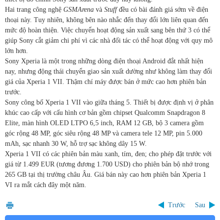
Hai trang công nghệ
GSMArena
và
Stuff
đều có bài đánh giá sớm về điện
thoại này. Tuy nhiên, không bên nào nhắc đến thay đổi lớn liên quan đến
mức độ hoàn thiện. Việc chuyển hoạt động sản xuất sang bên thứ 3 có thể
giúp Sony cắt giảm chi phí vì các nhà đối tác có thể hoạt động với quy mô
lớn hơn.
Sony Xperia là một trong những dòng điện thoại Android đắt nhất hiện
nay, nhưng động thái chuyển giao sản xuất dường như không làm thay đổi
giá của Xperia 1 VII. Thậm chí máy được bán ở mức cao hơn phiên bản
trước.
Sony công bố Xperia 1 VII vào giữa tháng 5. Thiết bị được định vị ở phân
khúc cao cấp với cấu hình cơ bản gồm chipset Qualcomm Snapdragon 8
Elite, màn hình OLED LTPO 6,5 inch, RAM 12 GB, bộ 3 camera gồm
góc rộng 48 MP, góc siêu rộng 48 MP và camera tele 12 MP, pin 5.000
mAh, sạc nhanh 30 W, hỗ trợ sạc không dây 15 W.
Xperia 1 VII có các phiên bản màu xanh, tím, đen; cho phép đặt trước với
giá từ 1.499 EUR (tương đương
1.700 USD
) cho phiên bản bộ nhớ trong
265 GB tại thị trường châu Âu. Giá bán này cao hơn phiên bản Xperia 1
VI ra mắt cách đây một năm.
Trước
Sau