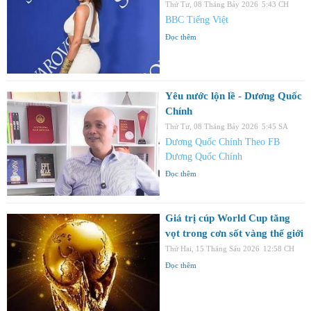
Thứ Tư, 08 Tháng Bảy 2026
5:43 CH
BBC Tiếng Việt
Đọc thêm
Yêu nước lộn lề - Dương Quốc
Chính
Thứ Tư, 08 Tháng Bảy 2026
5:45 SA
Dương Quốc Chính Theo FB
Dương Quốc Chính
Đọc thêm
Giá trị cúp World Cup tăng
vọt trong cơn sốt vàng thế giới
Thứ Hai, 15 Tháng Sáu 2026
12:58 CH
Đọc thêm