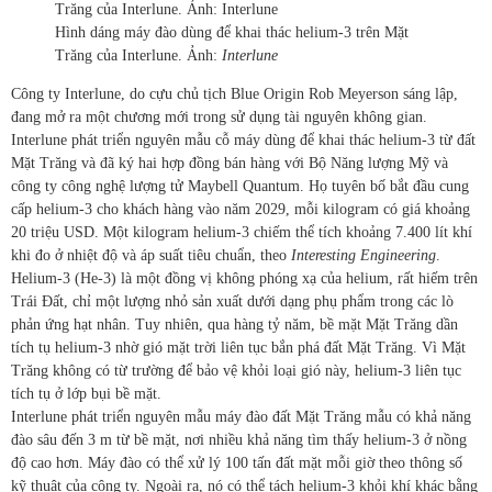
Hình dáng máy đào dùng để khai thác helium-3 trên Mặt
Trăng của Interlune. Ảnh:
Interlune
Công ty Interlune, do cựu chủ tịch Blue Origin Rob Meyerson sáng lập,
đang mở ra một chương mới trong sử dụng tài nguyên không gian.
Interlune phát triển nguyên mẫu cỗ máy dùng để khai thác helium-3 từ đất
Mặt Trăng và đã ký hai hợp đồng bán hàng với Bộ Năng lượng Mỹ và
công ty công nghệ lượng tử Maybell Quantum. Họ tuyên bố bắt đầu cung
cấp helium-3 cho khách hàng vào năm 2029, mỗi kilogram có giá khoảng
20 triệu USD. Một kilogram helium-3 chiếm thể tích khoảng 7.400 lít khí
khi đo ở nhiệt độ và áp suất tiêu chuẩn, theo
Interesting Engineering
.
Helium-3 (He-3) là một đồng vị không phóng xạ của helium, rất hiếm trên
Trái Đất, chỉ một lượng nhỏ sản xuất dưới dạng phụ phẩm trong các lò
phản ứng hạt nhân. Tuy nhiên, qua hàng tỷ năm, bề mặt Mặt Trăng dần
tích tụ helium-3 nhờ gió mặt trời liên tục bắn phá đất Mặt Trăng. Vì Mặt
Trăng không có từ trường để bảo vệ khỏi loại gió này, helium-3 liên tục
tích tụ ở lớp bụi bề mặt.
Interlune phát triển nguyên mẫu máy đào đất Mặt Trăng mẫu có khả năng
đào sâu đến 3 m từ bề mặt, nơi nhiều khả năng tìm thấy helium-3 ở nồng
độ cao hơn. Máy đào có thể xử lý 100 tấn đất mặt mỗi giờ theo thông số
kỹ thuật của công ty. Ngoài ra, nó có thể tách helium-3 khỏi khí khác bằng