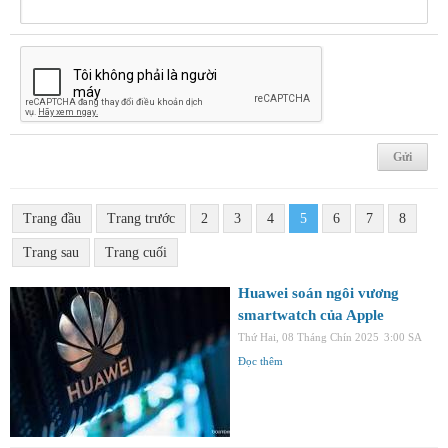
Trang đầu
Trang trước
2
3
4
5
6
7
8
Trang sau
Trang cuối
Huawei soán ngôi vương
smartwatch của Apple
Thứ Hai, 08 Tháng Chín 2025
3:00 SA
Đọc thêm