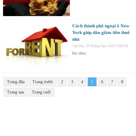
Cách thành phố ngoại ô New
York giúp dân giảm tiền thuê
nhà
Thứ Sáu, 29 Tháng Tám 2025
9:00 SA
Đọc thêm
Trang đầu
Trang trước
2
3
4
5
6
7
8
Trang sau
Trang cuối