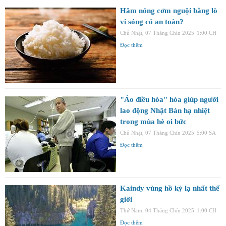
Hâm nóng cơm nguội bằng lò
vi sóng có an toàn?
Chủ Nhật, 07 Tháng Chín 2025
1:00 CH
Đọc thêm
"Áo điều hòa" hòa giúp người
lao động Nhật Bản hạ nhiệt
trong mùa hè oi bức
Chủ Nhật, 07 Tháng Chín 2025
5:00 SA
Đọc thêm
Kaindy vùng hồ kỳ lạ nhất thế
giới
Thứ Năm, 04 Tháng Chín 2025
1:00 CH
Đọc thêm