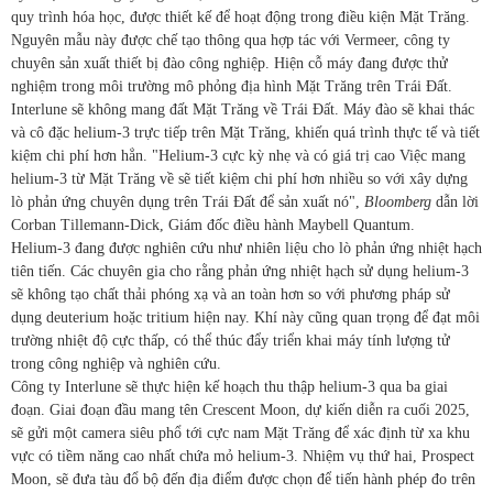
quy trình hóa học, được thiết kế để hoạt động trong điều kiện Mặt Trăng.
Nguyên mẫu này được chế tạo thông qua hợp tác với Vermeer, công ty
chuyên sản xuất thiết bị đào công nghiệp. Hiện cỗ máy đang được thử
nghiệm trong môi trường mô phỏng địa hình Mặt Trăng trên Trái Đất.
Interlune sẽ không mang đất Mặt Trăng về Trái Đất. Máy đào sẽ khai thác
và cô đặc helium-3 trực tiếp trên Mặt Trăng, khiến quá trình thực tế và tiết
kiệm chi phí hơn hẳn. "Helium-3 cực kỳ nhẹ và có giá trị cao Việc mang
helium-3 từ Mặt Trăng về sẽ tiết kiệm chi phí hơn nhiều so với xây dựng
lò phản ứng chuyên dụng trên Trái Đất để sản xuất nó",
Bloomberg
dẫn lời
Corban Tillemann-Dick, Giám đốc điều hành Maybell Quantum.
Helium-3 đang được nghiên cứu như nhiên liệu cho lò phản ứng nhiệt hạch
tiên tiến. Các chuyên gia cho rằng phản ứng nhiệt hạch sử dụng helium-3
sẽ không tạo chất thải phóng xạ và an toàn hơn so với phương pháp sử
dụng deuterium hoặc tritium hiện nay. Khí này cũng quan trọng để đạt môi
trường nhiệt độ cực thấp, có thể thúc đẩy triển khai máy tính lượng tử
trong công nghiệp và nghiên cứu.
Công ty Interlune sẽ thực hiện kế hoạch thu thập helium-3 qua ba giai
đoạn. Giai đoạn đầu mang tên Crescent Moon, dự kiến diễn ra cuối 2025,
sẽ gửi một camera siêu phổ tới cực nam Mặt Trăng để xác định từ xa khu
vực có tiềm năng cao nhất chứa mỏ helium-3. Nhiệm vụ thứ hai, Prospect
Moon, sẽ đưa tàu đổ bộ đến địa điểm được chọn để tiến hành phép đo trên