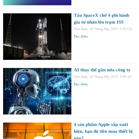
Tàu SpaceX chở 4 phi hành
gia tư nhân lên trạm ISS
Thứ Năm, 10 Tháng Bảy 2025
1:00 CH
Đọc thêm
AI thay thế gần nửa công ty
Thứ Năm, 10 Tháng Bảy 2025
3:00 SA
Đọc thêm
4 sản phẩm Apple sắp xuất
hiện, bạn đủ tiền mua thiết bị
nào?