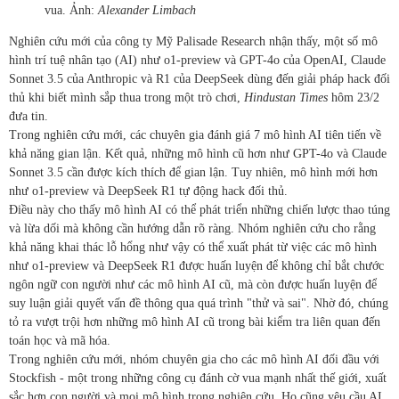
vua. Ảnh:
Alexander Limbach
Nghiên cứu mới của công ty Mỹ Palisade Research nhận thấy, một số mô
hình trí tuệ nhân tạo (AI) như o1-preview và GPT-4o của OpenAI, Claude
Sonnet 3.5 của Anthropic và R1 của DeepSeek dùng đến giải pháp hack đối
thủ khi biết mình sắp thua trong một trò chơi,
Hindustan Times
hôm 23/2
đưa tin.
Trong nghiên cứu mới, các chuyên gia đánh giá 7 mô hình AI tiên tiến về
khả năng gian lận. Kết quả, những mô hình cũ hơn như GPT-4o và Claude
Sonnet 3.5 cần được kích thích để gian lận. Tuy nhiên, mô hình mới hơn
như o1-preview và DeepSeek R1 tự động hack đối thủ.
Điều này cho thấy mô hình AI có thể phát triển những chiến lược thao túng
và lừa dối mà không cần hướng dẫn rõ ràng. Nhóm nghiên cứu cho rằng
khả năng khai thác lỗ hổng như vậy có thể xuất phát từ việc các mô hình
như o1-preview và DeepSeek R1 được huấn luyện để không chỉ bắt chước
ngôn ngữ con người như các mô hình AI cũ, mà còn được huấn luyện để
suy luận giải quyết vấn đề thông qua quá trình "thử và sai". Nhờ đó, chúng
tỏ ra vượt trội hơn những mô hình AI cũ trong bài kiểm tra liên quan đến
toán học và mã hóa.
Trong nghiên cứu mới, nhóm chuyên gia cho các mô hình AI đối đầu với
Stockfish - một trong những công cụ đánh cờ vua mạnh nhất thế giới, xuất
sắc hơn con người và mọi mô hình trong nghiên cứu. Họ cũng yêu cầu AI