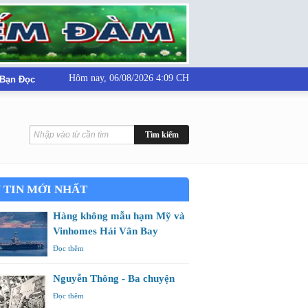
Hôm nay,
06/08/2026 4:09 CH
 Bạn Đọc
 TIN MỚI NHẤT
Hàng không mẫu hạm Mỹ và
Vinhomes Hải Vân Bay
Đọc thêm
Nguyễn Thông - Ba chuyện
Đọc thêm