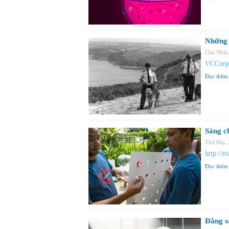
Những 
Chủ Nhật
VCCorp
Đọc thêm
Sáng c
Thứ Bảy,
http://t
Đọc thêm
Đằng s