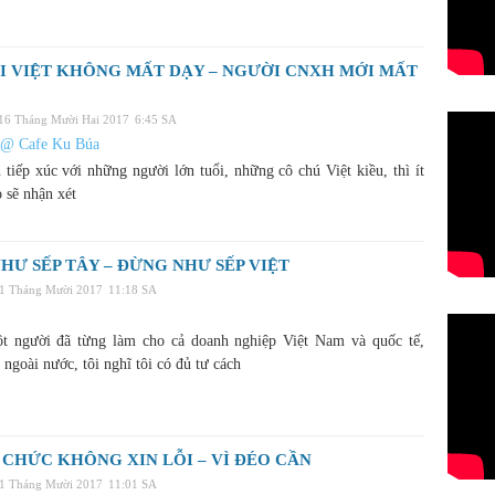
I VIỆT KHÔNG MẤT DẠY – NGƯỜI CNXH MỚI MẤT
 16 Tháng Mười Hai 2017
6:45 SA
 @ Cafe Ku Búa
 tiếp xúc với những người lớn tuổi, những cô chú Việt kiều, thì ít
 sẽ nhận xét
HƯ SẾP TÂY – ĐỪNG NHƯ SẾP VIỆT
31 Tháng Mười 2017
11:18 SA
 người đã từng làm cho cả doanh nghiệp Việt Nam và quốc tế,
 ngoài nước, tôi nghĩ tôi có đủ tư cách
CHỨC KHÔNG XIN LỖI – VÌ ĐÉO CẦN
31 Tháng Mười 2017
11:01 SA