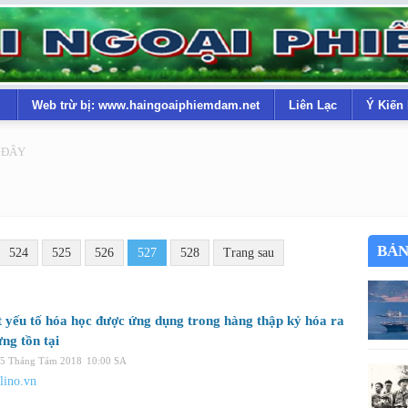
Web trừ bị: www.haingoaiphiemdam.net
Liên Lạc
Ý Kiến
 ĐÂY
BẢN
524
525
526
527
528
Trang sau
 yếu tố hóa học được ứng dụng trong hàng thập kỷ hóa ra
ng tồn tại
15 Tháng Tám 2018
10:00 SA
elino.vn