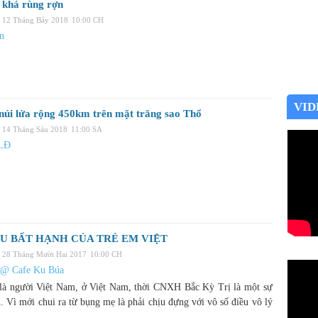
 khá rùng rợn
 12 Tháng Bảy 2018
10:00 CH
vn
VID
núi lửa rộng 450km trên mặt trăng sao Thổ
 14 Tháng Sáu 2018
11:00 SA
LĐ
ỀU BẤT HẠNH CỦA TRẺ EM VIỆT
 28 Tháng Mười Hai 2017
10:00 CH
 @ Cafe Ku Búa
 là người Việt Nam, ở Việt Nam, thời CNXH Bắc Kỳ Trị là một sự
. Vì mới chui ra từ bụng mẹ là phải chịu đựng với vô số điều vô lý
.