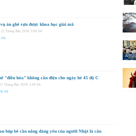
vụ án ghê rợn được khoa học giải mã
, 22 Tháng Bảy 2018
3:00 SA
.vn
hế "điều hòa" không cần điện cho ngày hè 45 độ C
 21 Tháng Bảy 2018
2:00 SA
tvn.vn
au búp bê cầu nắng đáng yêu của người Nhật là câu