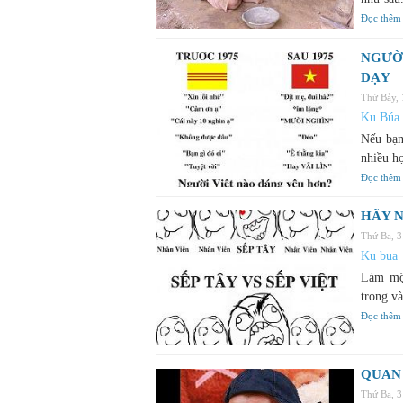
Đọc thêm
NGƯỜ
DẠY
Thứ Bảy,
Ku Búa
Nếu bạn
nhiều họ
Đọc thêm
HÃY N
Thứ Ba, 
Ku bua
Làm một
trong và
Đọc thêm
QUAN 
Thứ Ba, 