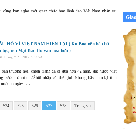
i cùng bạn nghe một quan chức hay lãnh đạo Việt Nam nhận sai
Gia
ẤU HỔ VÌ VIỆT NAM HIỆN TẠI ( Ku Búa nên bỏ chữ
ô tục, nói Mặt Bác Hồ văn hoá hơn )
 30 Tháng Mười 2017
5:37 SA
 bạn thường nói, chiến tranh đã đi qua hơn 42 năm, đất nước Việt
g bước trở mình để hội nhập với thế giới. Nhưng hãy nhìn lại tình
t nước ta ngày nay
524
525
526
527
528
Trang sau