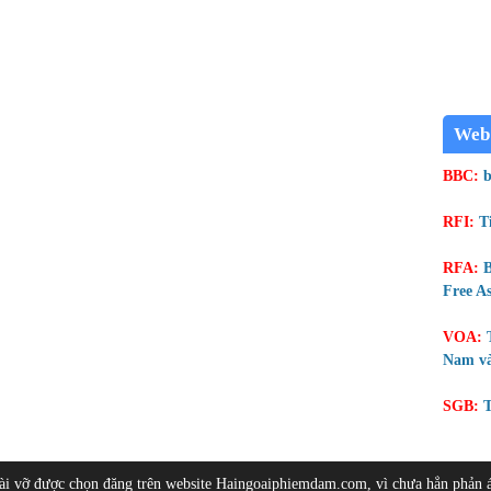
Web
BBC:
b
RFI:
T
RFA:
B
Free As
VOA:
Nam và
SGB:
T
bài vỡ được chọn đăng trên website Haingoaiphiemdam.com, vì chưa hẳn phản 