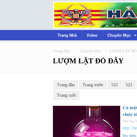
Trang Nhà
Video
Chuyên Mục
›
›
Trang Nhà
Chuyên Mục
LƯỢM LẶT ĐÓ
LƯỢM LẶT ĐÓ ĐÂY
Trang đầu
Trang trước
522
523
Trang cuối
Có một
chưa từ
Thứ Tư, 
http://h
Đọc thêm