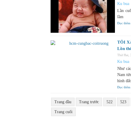
Ku bua
Lần cuố
lầm
Đọc thêm
TÔI X
Lồn th
Thứ Hai,
Ku bua
Như các
Nam từn
hình đấ
Đọc thêm
Trang đầu
Trang trước
522
523
Trang cuối