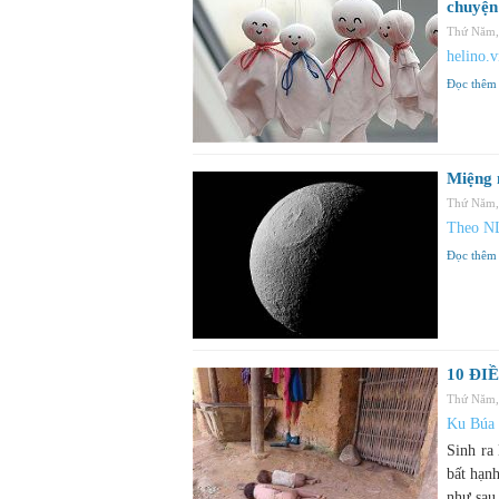
chuyện
Thứ Năm,
helino.
Đọc thêm
Miệng 
Thứ Năm,
Theo N
Đọc thêm
10 ĐI
Thứ Năm,
Ku Búa
Sinh ra
bất hạnh
như sau