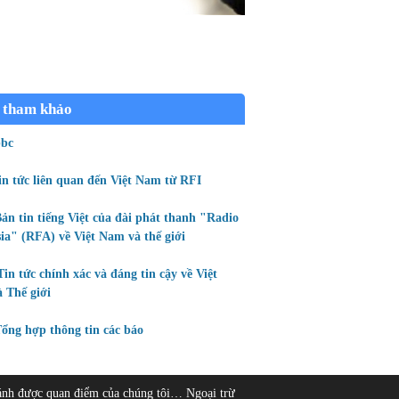
 tham khảo
bc
in tức liên quan đến Việt Nam từ RFI
ản tin tiếng Việt của đài phát thanh "Radio
ia" (RFA) về Việt Nam và thế giới
Tin tức chính xác và đáng tin cậy về Việt
 Thế giới
ổng hợp thông tin các báo
ánh được quan điểm của chúng tôi… Ngoại trừ