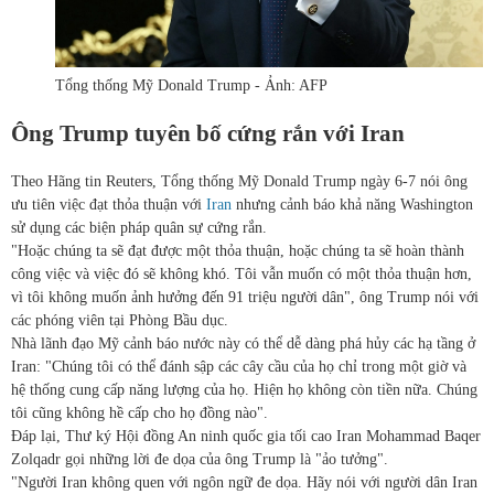
Tổng thống Mỹ Donald Trump - Ảnh: AFP
Ông Trump tuyên bố cứng rắn với Iran
Theo Hãng tin Reuters, Tổng thống Mỹ Donald Trump ngày 6-7 nói ông
ưu tiên việc đạt thỏa thuận với
Iran
nhưng cảnh báo khả năng Washington
sử dụng các biện pháp quân sự cứng rắn.
"Hoặc chúng ta sẽ đạt được một thỏa thuận, hoặc chúng ta sẽ hoàn thành
công việc và việc đó sẽ không khó. Tôi vẫn muốn có một thỏa thuận hơn,
vì tôi không muốn ảnh hưởng đến 91 triệu người dân", ông Trump nói với
các phóng viên tại Phòng Bầu dục.
Nhà lãnh đạo Mỹ cảnh báo nước này có thể dễ dàng phá hủy các hạ tầng ở
Iran: "Chúng tôi có thể đánh sập các cây cầu của họ chỉ trong một giờ và
hệ thống cung cấp năng lượng của họ. Hiện họ không còn tiền nữa. Chúng
tôi cũng không hề cấp cho họ đồng nào".
Đáp lại, Thư ký Hội đồng An ninh quốc gia tối cao Iran Mohammad Baqer
Zolqadr gọi những lời đe dọa của ông Trump là "ảo tưởng".
"Người Iran không quen với ngôn ngữ đe dọa. Hãy nói với người dân Iran