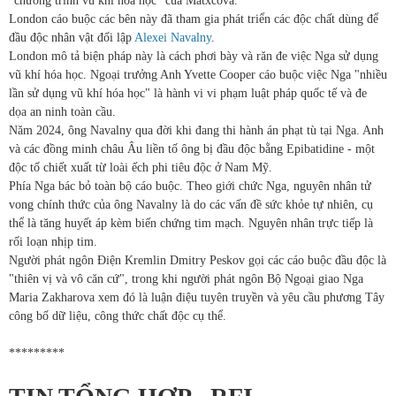
"chương trình vũ khí hóa học" của Matxcơva.
London cáo buộc các bên này đã tham gia phát triển các độc chất dùng để
đầu độc nhân vật đối lập
Alexei Navalny
.
London mô tả biện pháp này là cách phơi bày và răn đe việc Nga sử dụng
vũ khí hóa học. Ngoại trưởng Anh Yvette Cooper cáo buộc việc Nga "nhiều
lần sử dụng vũ khí hóa học" là hành vi vi phạm luật pháp quốc tế và đe
dọa an ninh toàn cầu.
Năm 2024, ông Navalny qua đời khi đang thi hành án phạt tù tại Nga. Anh
và các đồng minh châu Âu liền tố ông bị đầu độc bằng Epibatidine - một
độc tố chiết xuất từ loài ếch phi tiêu độc ở Nam Mỹ.
Phía Nga bác bỏ toàn bộ cáo buộc. Theo giới chức Nga, nguyên nhân tử
vong chính thức của ông Navalny là do các vấn đề sức khỏe tự nhiên, cụ
thể là tăng huyết áp kèm biến chứng tim mạch. Nguyên nhân trực tiếp là
rối loạn nhịp tim.
Người phát ngôn Điện Kremlin Dmitry Peskov gọi các cáo buộc đầu độc là
"thiên vị và vô căn cứ", trong khi người phát ngôn Bộ Ngoại giao Nga
Maria Zakharova xem đó là luận điệu tuyên truyền và yêu cầu phương Tây
công bố dữ liệu, công thức chất độc cụ thể.
*********