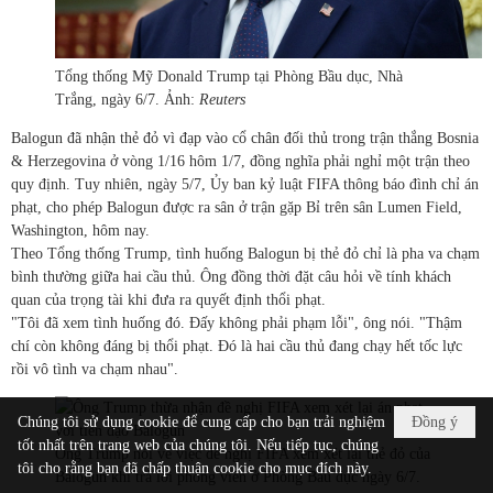
Tổng thống Mỹ Donald Trump tại Phòng Bầu dục, Nhà
Trắng, ngày 6/7. Ảnh:
Reuters
Balogun đã nhận thẻ đỏ vì đạp vào cổ chân đối thủ trong trận thắng Bosnia
& Herzegovina ở vòng 1/16 hôm 1/7, đồng nghĩa phải nghỉ một trận theo
quy định. Tuy nhiên, ngày 5/7, Ủy ban kỷ luật FIFA thông báo đình chỉ án
phạt, cho phép Balogun được ra sân ở trận gặp Bỉ trên sân Lumen Field,
Washington, hôm nay.
Theo Tổng thống Trump, tình huống Balogun bị thẻ đỏ chỉ là pha va chạm
bình thường giữa hai cầu thủ. Ông đồng thời đặt câu hỏi về tính khách
quan của trọng tài khi đưa ra quyết định thổi phạt.
"Tôi đã xem tình huống đó. Đấy không phải phạm lỗi", ông nói. "Thậm
chí còn không đáng bị thổi phạt. Đó là hai cầu thủ đang chạy hết tốc lực
rồi vô tình va chạm nhau".
Chúng tôi sử dụng cookie để cung cấp cho bạn trải nghiệm
Đồng ý
tốt nhất trên trang web của chúng tôi. Nếu tiếp tục, chúng
Ông Trump nói về việc đề nghị FIFA xem xét lại thẻ đỏ của
tôi cho rằng bạn đã chấp thuận cookie cho mục đích này.
Balogun khi trả lời phóng viên ở Phòng Bầu dục ngày 6/7.