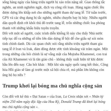
sống hàng ngày của hàng triệu người bị xáo trộn nặng nề. Giao thông tắc
nghẽn, an ninh nghiêm ngặt, dịch vụ công rối loạn. Hàng ngàn chiếc lều
được dựng lên khắp nơi cho những người tham dự tang lễ. Từ tuần trước,
GPS và các ứng dụng bị tắc nghẽn, nhiều chuyến bay bị hủy. Nhiều người
dân quyết định rời khỏi thủ đô trước tang lễ, trốn những chiếc loa phóng
thanh với những khẩu hiệu tuyên truyền.
Đối với một số người, cuộc trình diễn khổng lồ này cho thấy Nhà nước
tiếp tục đổ ra những số tiền lớn dàn dựng lễ hội để che giấu sự xói mòn
tính chính danh. Dù các quan chức nói rằng nhiều triệu người tham gia
tang lễ ở Iran và Irak, đám đông được ước tính khoảng vài trăm ngàn. Một
trong những câu hỏi chính là sự vắng mặt của Mojtaba Khamenei, con trai
của Ali Khamenei và là tân giáo chủ - không thấy xuất hiện từ khi được
bầu lên đến nay. Câu hỏi khác : Một khi sáu ngày quốc tang kết thúc, Cộng
hòa Hồi giáo sẽ làm gì trước một xã hội chia rẽ, mà phần lớn không còn
ủng hộ họ nữa ?
Trump khơi lại bóng ma chủ nghĩa cộng sản
Còn đối với kẻ thù « Đại Satan » của Iran,
La Croix
nhận xét
« Nhân kỷ
niệm 250 năm ngày độc lập của Hoa Kỳ, Donald Trump đã khơi lại bóng
ma chủ nghĩa cộng sản ».