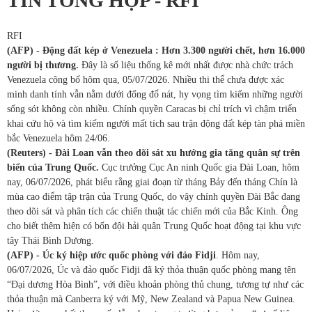
TIN TỔNG HỢP - RFI
RFI
(AFP) - Động đất kép ở Venezuela : Hơn 3.300 người chết, hơn 16.000
người bị thương.
Đây là số liệu thống kê mới nhất được nhà chức trách
Venezuela công bố hôm qua, 05/07/2026. Nhiều thi thể chưa được xác
minh danh tính vẫn nằm dưới đống đổ nát, hy vọng tìm kiếm những người
sống sót không còn nhiều. Chính quyền Caracas bị chỉ trích vì chậm triển
khai cứu hộ và tìm kiếm người mất tích sau trận động đất kép tàn phá miền
bắc Venezuela hôm 24/06.
(Reuters) - Đài Loan vẫn theo dõi sát xu hướng gia tăng quân sự trên
biển của Trung Quốc.
Cục trưởng Cục An ninh Quốc gia Đài Loan, hôm
nay, 06/07/2026, phát biểu rằng giai đoạn từ tháng Bảy đến tháng Chín là
mùa cao điểm tập trận của Trung Quốc, do vậy chính quyền Đài Bắc đang
theo dõi sát và phân tích các chiến thuật tác chiến mới của Bắc Kinh. Ông
cho biết thêm hiện có bốn đội hải quân Trung Quốc hoạt động tại khu vực
tây Thái Bình Dương.
(AFP) - Úc ký hiệp ước quốc phòng với đảo Fidji
. Hôm nay,
06/07/2026, Úc và đảo quốc Fidji đã ký thỏa thuận quốc phòng mang tên
“Đại dương Hòa Bình”, với điều khoản phòng thủ chung, tương tự như các
thỏa thuận mà Canberra ký với Mỹ, New Zealand và Papua New Guinea.