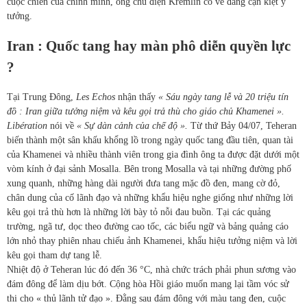
cuộc chiến của chính mình, ông chủ điện Kremlin có vẻ đang cạn kiệt ý
tưởng.
Iran : Quốc tang hay màn phô diễn quyền lực
?
Tại Trung Đông,
Les Echos
nhận thấy
« Sáu ngày tang lễ và 20 triệu tín
đồ : Iran giữa tưởng niệm và kêu gọi trả thù cho giáo chủ Khamenei ».
Libération
nói về
« Sự dàn cảnh của chế độ ».
Từ thứ Bảy 04/07, Teheran
biến thành một sân khấu khổng lồ trong ngày quốc tang đầu tiên, quan tài
của Khamenei và nhiều thành viên trong gia đình ông ta được đặt dưới một
vòm kính ở đại sảnh Mosalla. Bên trong Mosalla và tại những đường phố
xung quanh, những hàng dài người đưa tang mặc đồ đen, mang cờ đỏ,
chân dung của cố lãnh đạo và những khẩu hiệu nghe giống như những lời
kêu gọi trả thù hơn là những lời bày tỏ nỗi đau buồn. Tại các quảng
trường, ngã tư, dọc theo đường cao tốc, các biểu ngữ và bảng quảng cáo
lớn nhỏ thay phiên nhau chiếu ảnh Khamenei, khẩu hiệu tưởng niệm và lời
kêu gọi tham dự tang lễ.
Nhiệt độ ở Teheran lúc đó đến 36 °C, nhà chức trách phải phun sương vào
đám đông để làm dịu bớt. Cộng hòa Hồi giáo muốn mang lại tầm vóc sử
thi cho « thủ lãnh tử đạo ». Đằng sau đám đông với màu tang đen, cuộc