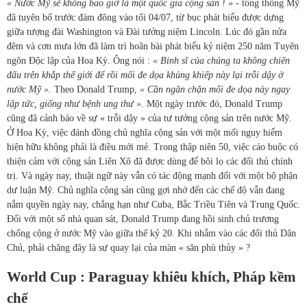
« Nước Mỹ sẽ không bao giờ là một quốc gia cộng sản ! »
- tổng thống Mỹ
đã tuyên bố trước đám đông vào tối 04/07, từ bục phát biểu được dựng
giữa tượng đài Washington và Đài tưởng niệm Lincoln. Lúc đó gần nửa
đêm và cơn mưa lớn đã làm trì hoãn bài phát biểu kỷ niệm 250 năm Tuyên
ngôn Độc lập của Hoa Kỳ. Ông nói :
« Binh sĩ của chúng ta không chiến
đấu trên khắp thế giới để rồi mối đe dọa khủng khiếp này lại trỗi dậy ở
nước Mỹ ».
Theo Donald Trump,
« Cần ngăn chặn mối đe dọa này ngay
lập tức, giống như bệnh ung thư ».
Một ngày trước đó, Donald Trump
cũng đã cảnh báo về sự « trỗi dậy » của tư tưởng cộng sản trên nước Mỹ.
Ở Hoa Kỳ, việc đánh đồng chủ nghĩa cộng sản với một mối nguy hiểm
hiện hữu không phải là điều mới mẻ. Trong thập niên 50, việc cáo buộc có
thiện cảm với cộng sản Liên Xô đã được dùng để bôi lọ các đối thủ chính
trị. Và ngày nay, thuật ngữ này vẫn có tác động mạnh đối với một bộ phận
dư luận Mỹ. Chủ nghĩa cộng sản cũng gợi nhớ đến các chế độ vẫn đang
nắm quyền ngày nay, chẳng hạn như Cuba, Bắc Triều Tiên và Trung Quốc.
Đối với một số nhà quan sát, Donald Trump đang hồi sinh chủ trương
chống cộng ở nước Mỹ vào giữa thế kỷ 20. Khi nhắm vào các đối thủ Dân
Chủ, phải chăng đây là sự quay lại của màn « săn phù thủy » ?
World Cup : Paraguay khiêu khích, Pháp kềm
chế