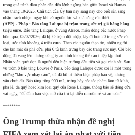
trong quá trình đàm phán dẫn đến lệnh ngừng bắn giữa Israel và Hamas
vào tháng 10/2025. Chủ tịch của Ủy ban này sáng nay cho biết sẵn sàng
nhận trách nhiệm ngay khi có nguồn lực và khả năng cần thiết.
(AFP) - Pháp : Bảo tàng Lalique bị trộm trang sức trị giá hàng hàng
triệu euro.
Bảo tàng Lalique, ở vùng Alsace, miền đông bắc nước Pháp
hôm qua, 05/07/2026, đã bị kẻ trộm đột nhập, lấy đi hơn 20 trang sức các
loại, ước tính khoảng 4 triệu euro. Theo các nguồn thạo tin, nhiều người
che kín mặt đã phá cửa, phá 6 tủ kính trưng bày các trang sức này. Còi báo
động đã vang lên nhưng công ty an ninh không thể can thiệp kịp thời.
Nhân viên quét dọn là người đến hiện trường đầu tiên và gọi cảnh sát. Sau
vụ trộm ở bảo tàng Louvre ở Paris, bảo tàng Lalique được coi là một trong
những “khu vực nhạy cảm”, dù đã bố trí thêm biện pháp bảo vệ, nhưng
vẫn chưa đủ. Bảo tàng rộng 900 m2, trưng bày các tác phẩm làm từ kính,
pha lê, đá quý hoặc kim loại quý của René Lalique, thông báo sẽ đóng cửa
vài ngày, “để đảm bảo việc mở cửa trở lại diễn ra suôn sẻ và an toàn”.
********
Ông Trump thừa nhận đề nghị
FIFA xem xét lại án phạt với tiền