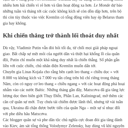
nhiều hơn hải chiến vì rẻ hơn và tầm hoạt động xa hơn.
Le Monde
dự báo
những tuần và tháng tới các cuộc không kích sẽ còn dồn dập hơn, trên bộ
thì còn tùy thuộc vào việc Kremlin có tổng động viên hay ép Belarus tham
gia hay không.
Khi chiến thắng trở thành lối thoát duy nhất
Dù vậy, Vladimir Putin vẫn đòi hỏi tối đa, từ chối mọi giải pháp ngoại
giao. Bất chấp sự mệt mỏi của người dân và thiệt hại khổng lồ của quân
đội, Putin chỉ muốn một khả năng duy nhất là chiến thắng. Số phận gắn
liền với cuộc chiến, chủ nhân điện Kremlin muốn dấn tới.
Chuyên gia Linas Kojala cho rằng bên cạnh leo thang « chiều dọc » với
8.000 vụ không kích và 7.000 vụ tấn công trên bộ chỉ riêng trong tháng
Năm, còn có nguy cơ leo thang « chiều ngang » với các hoạt động phá hoại
nhắm vào các nước Baltic. Những tháng gần đây, Matxcơva đã gia tăng lực
lượng dọc theo biên giới Thụy Điển, Phần Lan, Kaliningrad, mở thêm các
căn cứ quân sự mới. Tuy chưa tái chiếm được lãnh thổ, nhưng từ vài tuần
qua, Ukraina đã chận được bước tiến của quân Nga – một sự sỉ nhục đối
với phe diều hâu Matxcơva.
Các blogger quân sự và phe dân tộc chủ nghĩa cực đoan đòi gia tăng đánh
vào Kiev, ám sát tổng thống Volodymyr Zelensky, hay dùng vũ khí nguyên