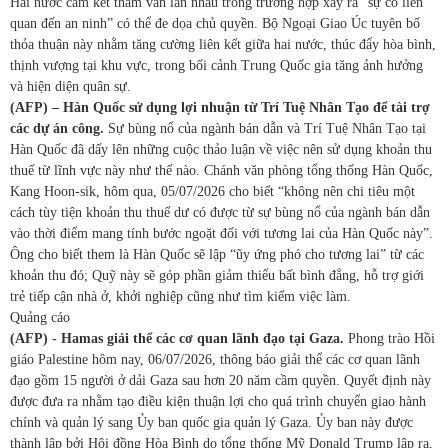
Hai nước cam kết tham vấn lẫn nhau trong trường hợp xảy ra “sự cố liên
quan đến an ninh” có thể đe dọa chủ quyền. Bộ Ngoại Giao Úc tuyên bố
thỏa thuận này nhằm tăng cường liên kết giữa hai nước, thúc đẩy hòa bình,
thịnh vượng tại khu vực, trong bối cảnh Trung Quốc gia tăng ảnh hưởng
và hiện diện quân sự.
(AFP) – Hàn Quốc sử dụng lợi nhuận từ Trí Tuệ Nhân Tạo để tài trợ
các dự án công.
Sự bùng nổ của ngành bán dẫn và Trí Tuệ Nhân Tạo tại
Hàn Quốc đã dấy lên những cuộc thảo luận về việc nên sử dụng khoản thu
thuế từ lĩnh vực này như thế nào. Chánh văn phòng tổng thống Hàn Quốc,
Kang Hoon-sik, hôm qua, 05/07/2026 cho biết “không nên chi tiêu một
cách tùy tiện khoản thu thuế dư có được từ sự bùng nổ của ngành bán dẫn
vào thời điểm mang tính bước ngoặt đối với tương lai của Hàn Quốc này”.
Ông cho biết them là Hàn Quốc sẽ lập “ũy ứng phó cho tương lai” từ các
khoản thu đó; Quỹ này sẽ góp phần giảm thiểu bất bình đẳng, hỗ trợ giới
trẻ tiếp cận nhà ở, khởi nghiệp cũng như tìm kiếm việc làm.
Quảng cáo
(AFP) - Hamas giải thể các cơ quan lãnh đạo tại Gaza.
Phong trào Hồi
giáo Palestine hôm nay, 06/07/2026, thông báo giải thể các cơ quan lãnh
đạo gồm 15 người ở dải Gaza sau hơn 20 năm cầm quyền. Quyết định này
được đưa ra nhằm tạo điều kiện thuận lợi cho quá trình chuyển giao hành
chính và quản lý sang Ủy ban quốc gia quản lý Gaza. Ủy ban này được
thành lập bởi Hội đồng Hòa Bình do tổng thống Mỹ Donald Trump lập ra,