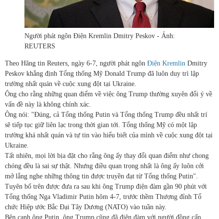
Người phát ngôn Điện Kremlin Dmitry Peskov - Ảnh:
REUTERS
Theo Hãng tin Reuters, ngày 6-7, người phát ngôn
Điện Kremlin
Dmitry
Peskov khẳng định Tổng thống Mỹ Donald Trump đã luôn duy trì lập
trường nhất quán về cuộc xung đột tại Ukraine.
Ông cho rằng những quan điểm về việc ông Trump thường xuyên đổi ý về
vấn đề này là không chính xác.
Ông nói: "Đúng, cả Tổng thống Putin và Tổng thống Trump đều nhất trí
sẽ tiếp tục giữ liên lạc trong thời gian tới. Tổng thống Mỹ có một lập
trường khá nhất quán và tự tin vào hiểu biết của mình về cuộc xung đột tại
Ukraine.
Tất nhiên, mọi lời bịa đặt cho rằng ông ấy thay đổi quan điểm như chong
chóng đều là sai sự thật. Nhưng điều quan trọng nhất là ông ấy luôn cởi
mở lắng nghe những thông tin được truyền đạt từ Tổng thống Putin".
Tuyên bố trên được đưa ra sau khi ông Trump điện đàm gần 90 phút với
Tổng thống Nga Vladimir Putin hôm 4-7, trước thềm Thượng đỉnh Tổ
chức Hiệp ước Bắc Đại Tây Dương (NATO) vào tuần này.
Bên cạnh ông Putin, ông Trump cũng đã điện đàm với người đồng cấp