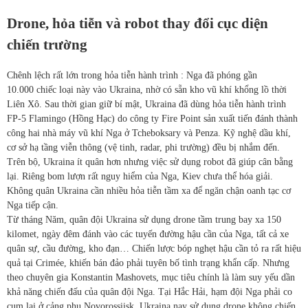
Drone, hỏa tiễn và robot thay đổi cục diện
chiến trường
Chênh lệch rất lớn trong hỏa tiễn hành trình : Nga đã phóng gần
10.000 chiếc loại này vào Ukraina, nhờ có sẵn kho vũ khí khổng lồ thời
Liên Xô. Sau thời gian giữ bí mật, Ukraina đã dùng hỏa tiễn hành trình
FP-5 Flamingo (Hồng Hạc) do công ty Fire Point sản xuất tiến đánh thành
công hai nhà máy vũ khí Nga ở Tcheboksary và Penza. Kỹ nghệ dầu khí,
cơ sở hạ tầng viễn thông (vệ tinh, radar, phi trường) đều bị nhắm đến.
Trên bộ, Ukraina ít quân hơn nhưng việc sử dụng robot đã giúp cân bằng
lại. Riêng bom lượn rất nguy hiểm của Nga, Kiev chưa thể hóa giải.
Không quân Ukraina cần nhiều hỏa tiễn tầm xa để ngăn chận oanh tạc cơ
Nga tiếp cận.
Từ tháng Năm, quân đội Ukraina sử dụng drone tầm trung bay xa 150
kilomet, ngày đêm đánh vào các tuyến đường hậu cần của Nga, tất cả xe
quân sự, cầu đường, kho đạn… Chiến lược bóp nghẹt hậu cần tỏ ra rất hiệu
quả tại Crimée, khiến bán đảo phải tuyên bố tình trạng khẩn cấp. Nhưng
theo chuyên gia Konstantin Mashovets, mục tiêu chính là làm suy yếu dần
khả năng chiến đấu của quân đội Nga. Tại Hắc Hải, hạm đội Nga phải co
cụm lại ở cảng phụ Novorossiisk. Ukraina nay sử dụng drone không chiến