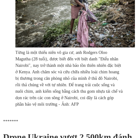
Từng là một thiếu niên vô gia cư, anh Rodgers Oloo
Magutha (28 tuổi), được biết đến với biệt danh "Điểu nhân
Nairobi", nay trở thành một nhà bảo tồn thiên nhiên đặc biệt
ở Kenya. Anh chăm sóc và cứu chữa nhiều loài chim hoang
bị thương trong căn phòng nhỏ của mình ở thủ đô Nairobi,
rồi thả chúng về với tự nhiên. Để trang trải cuộc sống và
nuôi chim, anh kiếm sống bằng cách thu gom nhựa tái chế và
dọn rác trên các con sông ở Nairobi, coi đây là cách góp
phần bảo vệ môi trường - Ảnh: AFP
*******
Drone Ukraine vượt 2.500km đánh