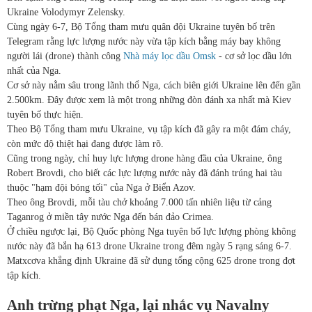
Ukraine Volodymyr Zelensky.
Cùng ngày 6-7, Bộ Tổng tham mưu quân đội Ukraine tuyên bố trên
Telegram rằng lực lượng nước này vừa tập kích bằng máy bay không
người lái (drone) thành công
Nhà máy lọc dầu Omsk
- cơ sở lọc dầu lớn
nhất của Nga.
Cơ sở này nằm sâu trong lãnh thổ Nga, cách biên giới Ukraine lên đến gần
2.500km. Đây được xem là một trong những đòn đánh xa nhất mà Kiev
tuyên bố thực hiện.
Theo Bộ Tổng tham mưu Ukraine, vụ tập kích đã gây ra một đám cháy,
còn mức độ thiệt hại đang được làm rõ.
Cũng trong ngày, chỉ huy lực lượng drone hàng đầu của Ukraine, ông
Robert Brovdi, cho biết các lực lượng nước này đã đánh trúng hai tàu
thuộc "hạm đội bóng tối" của Nga ở Biển Azov.
Theo ông Brovdi, mỗi tàu chở khoảng 7.000 tấn nhiên liệu từ cảng
Taganrog ở miền tây nước Nga đến bán đảo Crimea.
Ở chiều ngược lại, Bộ Quốc phòng Nga tuyên bố lực lượng phòng không
nước này đã bắn hạ 613 drone Ukraine trong đêm ngày 5 rạng sáng 6-7.
Matxcơva khẳng định Ukraine đã sử dụng tổng cộng 625 drone trong đợt
tập kích.
Anh trừng phạt Nga, lại nhắc vụ Navalny