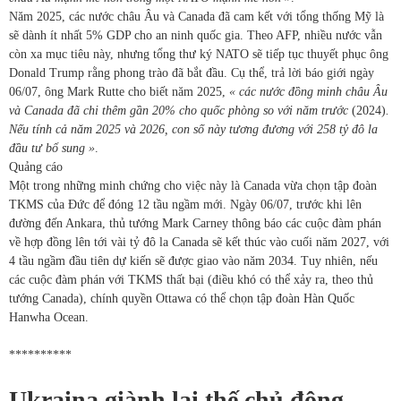
Năm 2025, các nước châu Âu và Canada đã cam kết với tổng thống Mỹ là
sẽ dành ít nhất 5% GDP cho an ninh quốc gia. Theo AFP, nhiều nước vẫn
còn xa mục tiêu này, nhưng tổng thư ký NATO sẽ tiếp tục thuyết phục ông
Donald Trump rằng phong trào đã bắt đầu. Cụ thể, trả lời báo giới ngày
06/07, ông Mark Rutte cho biết năm 2025,
« các nước đồng minh châu Âu
và Canada đã chi thêm gần 20% cho quốc phòng so với năm trước
(2024)
.
Nếu tính cả năm 2025 và 2026, con số này tương đương với 258 tỷ đô la
đầu tư bổ sung »
.
Quảng cáo
Một trong những minh chứng cho việc này là Canada vừa chọn tập đoàn
TKMS của Đức để đóng 12 tầu ngầm mới. Ngày 06/07, trước khi lên
đường đến Ankara, thủ tướng Mark Carney thông báo các cuộc đàm phán
về hợp đồng lên tới vài tỷ đô la Canada sẽ kết thúc vào cuối năm 2027, với
4 tầu ngầm đầu tiên dự kiến sẽ được giao vào năm 2034. Tuy nhiên, nếu
các cuộc đàm phán với TKMS thất bại (điều khó có thể xảy ra, theo thủ
tướng Canada), chính quyền Ottawa có thể chọn tập đoàn Hàn Quốc
Hanwha Ocean.
**********
Ukraina giành lại thế chủ động,