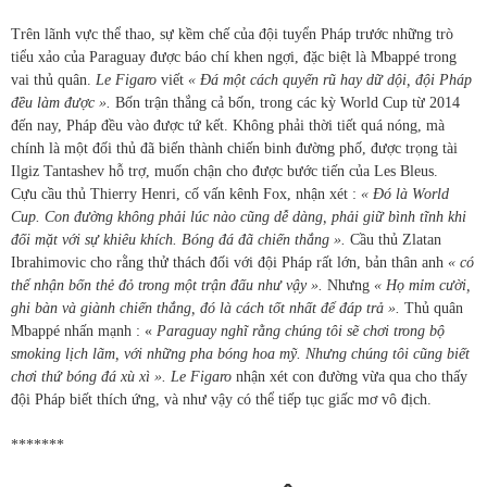
Trên lãnh vực thể thao, sự kềm chế của đội tuyển Pháp trước những trò
tiểu xảo của Paraguay được báo chí khen ngợi, đặc biệt là Mbappé trong
vai thủ quân.
Le Figaro
viết
« Đá một cách quyến rũ hay dữ dội, đội Pháp
đều làm được ».
Bốn trận thắng cả bốn, trong các kỳ World Cup từ 2014
đến nay, Pháp đều vào được tứ kết. Không phải thời tiết quá nóng, mà
chính là một đối thủ đã biến thành chiến binh đường phố, được trọng tài
Ilgiz Tantashev hỗ trợ, muốn chận cho được bước tiến của Les Bleus.
Cựu cầu thủ Thierry Henri, cố vấn kênh Fox, nhận xét :
« Đó là World
Cup. Con đường không phải lúc nào cũng dễ dàng, phải giữ bình tĩnh khi
đối mặt với sự khiêu khích. Bóng đá đã chiến thắng ».
Cầu thủ Zlatan
Ibrahimovic cho rằng thử thách đối với đội Pháp rất lớn, bản thân anh
« có
thể nhận bốn thẻ đỏ trong một trận đấu như vậy ».
Nhưng
« Họ mỉm cười,
ghi bàn và giành chiến thắng, đó là cách tốt nhất để đáp trả ».
Thủ quân
Mbappé nhấn mạnh : «
Paraguay nghĩ rằng chúng tôi sẽ chơi trong bộ
smoking lịch lãm, với những pha bóng hoa mỹ. Nhưng chúng tôi cũng biết
chơi thứ bóng đá xù xì ». Le Figaro
nhận xét con đường vừa qua cho thấy
đội Pháp biết thích ứng, và như vậy có thể tiếp tục giấc mơ vô địch.
*******