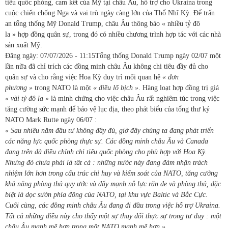
tiêu quốc phòng, cam kết của Mỹ tại châu Âu, hỗ trợ cho Ukraina trong
cuộc chiến chống Nga và vai trò ngày càng lớn của Thổ Nhĩ Kỳ. Để trấn
an tổng thống Mỹ Donald Trump, châu Âu thông báo « nhiều tỷ đô
la » hợp đồng quân sự, trong đó có nhiều chương trình hợp tác với các nhà
sản xuất Mỹ.
Đăng ngày:
07/07/2026 - 11:15
Tổng thống Donald Trump ngày 02/07 một
lần nữa đã chỉ trích các đồng minh châu Âu không chi tiêu đầy đủ cho
quân sự và cho rằng việc Hoa Kỳ duy trì mối quan hệ
« đơn
phương »
trong NATO là một
« điều lố bịch »
. Hàng loạt hợp đồng trị giá
« vài tỷ đô la »
là minh chứng cho việc châu Âu rất nghiêm túc trong việc
tăng cường sức mạnh để bảo vệ lục địa, theo phát biểu của tổng thư ký
NATO Mark Rutte ngày 06/07 :
« Sau nhiều năm đầu tư không đầy đủ, giờ đây chúng ta đang phát triển
các năng lực quốc phòng thực sự. Các đồng minh châu Âu và Canada
đang trên đà điều chỉnh chi tiêu quốc phòng cho phù hợp với Hoa Kỳ.
Nhưng đó chưa phải là tất cả : những nước này đang đảm nhận trách
nhiệm lớn hơn trong cấu trúc chỉ huy và kiểm soát của NATO, tăng cường
khả năng phòng thủ quy ước và đẩy mạnh nỗ lực răn đe và phòng thủ, đặc
biệt là dọc sườn phía đông của NATO, tại khu vực Baltic và Bắc Cực.
Cuối cùng, các đồng minh châu Âu đang đi đầu trong việc hỗ trợ Ukraina.
Tất cả những điều này cho thấy một sự thay đổi thực sự trong tư duy : một
châu Âu mạnh mẽ hơn trong một NATO mạnh mẽ hơn »
.