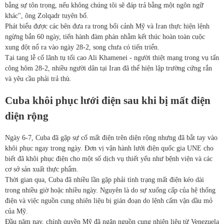
bằng sự tôn trọng, nếu không chúng tôi sẽ đáp trả bằng một ngôn ngữ
khác", ông Zolqadr tuyên bố.
Phát biểu được các bên đưa ra trong bối cảnh Mỹ và Iran thực hiện lệnh
ngừng bắn 60 ngày, tiến hành đàm phán nhằm kết thúc hoàn toàn cuộc
xung đột nổ ra vào ngày 28-2, song chưa có tiến triển.
Tại tang lễ cố lãnh tụ tối cao Ali Khamenei - người thiệt mạng trong vụ tấn
công hôm 28-2, nhiều người dân tại Iran đã thể hiện lập trường cứng rắn
và yêu cầu phải trả thù.
Cuba khôi phục lưới điện sau khi bị mất điện
diện rộng
Ngày 6-7, Cuba đã gặp sự cố mất điện trên diện rộng nhưng đã bắt tay vào
khôi phục ngay trong ngày. Đơn vị vận hành lưới điện quốc gia UNE cho
biết đã khôi phục điện cho một số dịch vụ thiết yếu như bệnh viện và các
cơ sở sản xuất thực phẩm.
Thời gian qua, Cuba đã nhiều lần gặp phải tình trạng mất điện kéo dài
trong nhiều giờ hoặc nhiều ngày. Nguyên là do sự xuống cấp của hệ thống
điện và việc nguồn cung nhiên liệu bị gián đoạn do lệnh cấm vận dầu mỏ
của Mỹ.
Đầu năm nay, chính quyền Mỹ đã ngăn nguồn cung nhiên liệu từ Venezuela