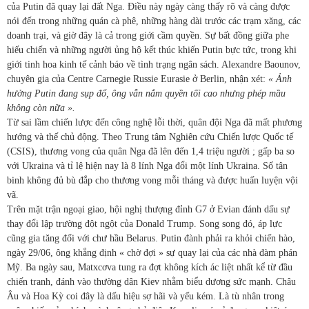
của Putin đã quay lại đất Nga. Điều này ngày càng thấy rõ và càng được
nói đến trong những quán cà phê, những hàng dài trước các trạm xăng, các
doanh trại, và giờ đây là cả trong giới cầm quyền. Sự bất đồng giữa phe
hiếu chiến và những người ủng hộ kết thúc khiến Putin bực tức, trong khi
giới tinh hoa kinh tế cảnh báo về tình trạng ngân sách. Alexandre Baounov,
chuyên gia của Centre Carnegie Russie Eurasie ở Berlin, nhận xét:
« Ảnh
hưởng Putin đang sụp đổ, ông vẫn nắm quyền tối cao nhưng phép mầu
không còn nữa ».
Từ sai lầm chiến lược đến công nghệ lỗi thời, quân đội Nga đã mất phương
hướng và thế chủ động. Theo Trung tâm Nghiên cứu Chiến lược Quốc tế
(CSIS), thương vong của quân Nga đã lên đến 1,4 triệu người ; gấp ba so
với Ukraina và tỉ lệ hiện nay là 8 lính Nga đổi một lính Ukraina. Số tân
binh không đủ bù đắp cho thương vong mỗi tháng và được huấn luyện vội
vã.
Trên mặt trận ngoại giao, hội nghị thượng đỉnh G7 ở Evian đánh dấu sự
thay đổi lập trường đột ngột của Donald Trump. Song song đó, áp lực
cũng gia tăng đối với chư hầu Belarus. Putin đành phải ra khỏi chiến hào,
ngày 29/06, ông khẳng định « chờ đợi » sự quay lại của các nhà đàm phán
Mỹ. Ba ngày sau, Matxcơva tung ra đợt không kích ác liệt nhất kể từ đầu
chiến tranh, đánh vào thường dân Kiev nhằm biểu dương sức mạnh. Châu
Âu và Hoa Kỳ coi đây là dấu hiệu sợ hãi và yếu kém. Là tù nhân trong