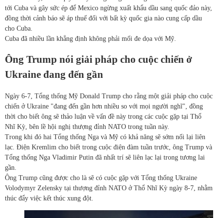
tới Cuba và gây sức ép để Mexico ngừng xuất khẩu dầu sang quốc đảo này,
đồng thời cảnh báo sẽ áp thuế đối với bất kỳ quốc gia nào cung cấp dầu
cho Cuba.
Cuba đã nhiều lần khẳng định không phải mối đe dọa với Mỹ.
Ông Trump nói giải pháp cho cuộc chiến ở
Ukraine đang đến gần
Ngày 6-7, Tổng thống Mỹ Donald Trump cho rằng một giải pháp cho cuộc
chiến ở Ukraine "đang đến gần hơn nhiều so với mọi người nghĩ", đồng
thời cho biết ông sẽ thảo luận về vấn đề này trong các cuộc gặp tại Thổ
Nhĩ Kỳ, bên lề hội nghị thượng đỉnh NATO trong tuần này.
Trong khi đó hai Tổng thống Nga và Mỹ có khả năng sẽ sớm nối lại liên
lạc. Điện Kremlim cho biết trong cuộc điện đàm tuần trước, ông Trump và
Tổng thống Nga Vladimir Putin đã nhất trí sẽ liên lạc lại trong tương lai
gần.
Ông Trump cũng được cho là sẽ có cuộc gặp với Tổng thống Ukraine
Volodymyr Zelensky tại thượng đỉnh NATO ở Thổ Nhĩ Kỳ ngày 8-7, nhằm
thúc đẩy việc kết thúc xung đột.