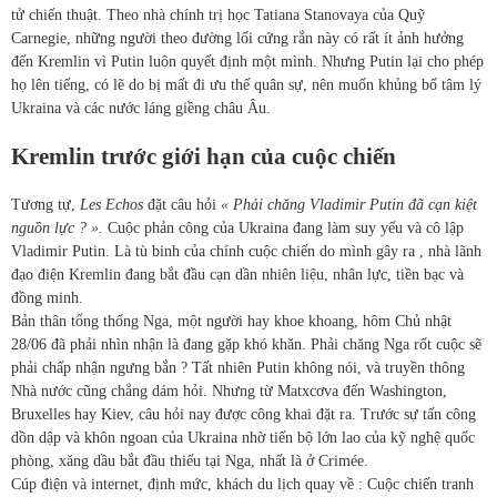
tử chiến thuật. Theo nhà chính trị học Tatiana Stanovaya của Quỹ
Carnegie, những người theo đường lối cứng rắn này có rất ít ảnh hưởng
đến Kremlin vì Putin luôn quyết định một mình. Nhưng Putin lại cho phép
họ lên tiếng, có lẽ do bị mất đi ưu thế quân sự, nên muốn khủng bố tâm lý
Ukraina và các nước láng giềng châu Âu.
Kremlin trước giới hạn của cuộc chiến
Tương tự,
Les Echos
đặt câu hỏi
« Phải chăng Vladimir Putin đã cạn kiệt
nguồn lực ? ».
Cuộc phản công của Ukraina đang làm suy yếu và cô lập
Vladimir Putin. Là tù binh của chính cuộc chiến do mình gây ra , nhà lãnh
đạo điện Kremlin đang bắt đầu cạn dần nhiên liệu, nhân lực, tiền bạc và
đồng minh.
Bản thân tổng thống Nga, một người hay khoe khoang, hôm Chủ nhật
28/06 đã phải nhìn nhận là đang gặp khó khăn. Phải chăng Nga rốt cuộc sẽ
phải chấp nhận ngưng bắn ? Tất nhiên Putin không nói, và truyền thông
Nhà nước cũng chẳng dám hỏi. Nhưng từ Matxcơva đến Washington,
Bruxelles hay Kiev, câu hỏi nay được công khai đặt ra. Trước sự tấn công
dồn dập và khôn ngoan của Ukraina nhờ tiến bộ lớn lao của kỹ nghệ quốc
phòng, xăng dầu bắt đầu thiếu tại Nga, nhất là ở Crimée.
Cúp điện và internet, định mức, khách du lịch quay về : Cuộc chiến tranh