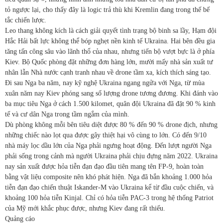
tỏ ngược lại, cho thấy đây là logic trả thù khi Kremlin đang trong thế bế
tắc chiến lược.
Leo thang không kích là cách giải quyết tình trạng bộ binh sa lầy, Hạm đội
Hắc Hải bất lực không thể bóp nghẹt nền kinh tế Ukraina. Hai bên đều gia
tăng tấn công sâu vào lãnh thổ của nhau, nhưng tiến bộ vượt bực là ở phía
Kiev. Bộ Quốc phòng đặt những đơn hàng lớn, mười mấy nhà sản xuất tư
nhân lẫn Nhà nước cạnh tranh nhau về drone tầm xa, kích thích sáng tạo.
Đi sau Nga ba năm, nay kỹ nghệ Ukraina ngang ngửa với Nga, từ mùa
xuân năm nay Kiev phóng sang số lượng drone tương đương. Khi đánh vào
ba mục tiêu Nga ở cách 1.500 kilomet, quân đội Ukraina đã đặt 90 % kinh
tế và cư dân Nga trong tầm ngắm của mình.
Dù phòng không mỗi bên tiêu diệt được 80 % đến 90 % drone địch, nhưng
những chiếc nào lọt qua được gây thiệt hại vô cùng to lớn. Có đến 9/10
nhà máy lọc dầu lớn của Nga phải ngưng hoạt động. Đến lượt người Nga
phải sống trong cảnh mà người Ukraina phải chịu đựng năm 2022. Ukraina
nay sản xuất được hỏa tiễn đạn đạo đầu tiên mang tên FP-9, hoàn toàn
bằng vật liệu composite nên khó phát hiện. Nga đã bắn khoảng 1.000 hỏa
tiễn đạn đạo chiến thuật Iskander-M vào Ukraina kể từ đầu cuộc chiến, và
khoảng 100 hỏa tiễn Kinjal. Chỉ có hỏa tiễn PAC-3 trong hệ thống Patriot
của Mỹ mới khắc phục được, nhưng Kiev đang rất thiếu.
Quảng cáo