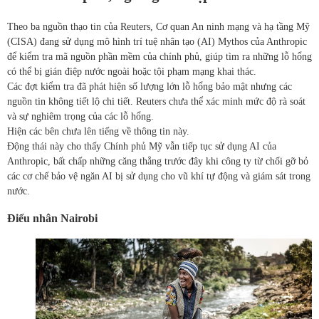
Theo ba nguồn thạo tin của Reuters, Cơ quan An ninh mạng và hạ tầng Mỹ
(CISA) đang sử dụng mô hình trí tuệ nhân tạo (AI) Mythos của Anthropic
để kiểm tra mã nguồn phần mềm của chính phủ, giúp tìm ra những lỗ hổng
có thể bị gián điệp nước ngoài hoặc tội phạm mạng khai thác.
Các đợt kiểm tra đã phát hiện số lượng lớn lỗ hổng bảo mật nhưng các
nguồn tin không tiết lộ chi tiết. Reuters chưa thể xác minh mức độ rà soát
và sự nghiêm trọng của các lỗ hổng.
Hiện các bên chưa lên tiếng về thông tin này.
Động thái này cho thấy Chính phủ Mỹ vẫn tiếp tục sử dụng AI của
Anthropic, bất chấp những căng thẳng trước đây khi công ty từ chối gỡ bỏ
các cơ chế bảo vệ ngăn AI bị sử dụng cho vũ khí tự động và giám sát trong
nước.
Điểu nhân Nairobi