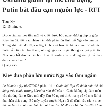
Putin bắt đầu cạn nguồn lực - RFI
Thụy My
12–15 minutes
Drone tầm xa, hỏa tiễn mới và chiến lược bóp nghẹt đường tiếp tế giúp
Kiev lần đầu tiên sau nhiều năm đưa phần lớn lãnh thổ Nga vào tầm bắn.
Trong khi quân đội Nga sa lầy, kinh tế và hậu cần bị bào mòn, Vladimir
Putin vẫn tiếp tục leo thang, nhưng ngay cả truyền thông và giới phân tích
Nga cũng bắt đầu đặt câu hỏi : Liệu Kremlin có còn đủ nguồn lực để theo
đuổi cuộc chiến ?
Quảng cáo
Kiev đưa phần lớn nước Nga vào tầm ngắm
Le Monde
ngày 06/07/2026
phân tích
« Quân đội Nga đã đánh mất thế chủ
động trên chiến trường Ukraina như thế nào ».
Cuộc không tập đẫm máu
vào thường dân ở Kiev mới đây làm 30 người thiệt mạng có vẻ như là lời
thú nhận thất vọng. Bộ máy tuyên truyền Nga nói đã đánh vào các « mục
tiêu quân sự », nhưng hình ảnh những tòa nhà dân cư bị tàn phá đã chứng