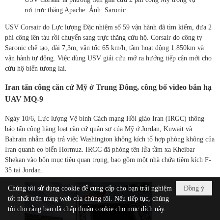
rơi trực thăng Apache. Ảnh: Saronic
USV Corsair do Lực lượng Đặc nhiệm số 59 vận hành đã tìm kiếm, đưa 2
phi công lên tàu rồi chuyển sang trực thăng cứu hộ. Corsair do công ty
Saronic chế tạo, dài 7,3m, vận tốc 65 km/h, tầm hoạt động 1.850km và
vận hành tự động. Việc dùng USV giải cứu mở ra hướng tiếp cận mới cho
cứu hộ biển tương lai.
Iran tấn công căn cứ Mỹ ở Trung Đông, công bố video bắn hạ
UAV MQ-9
Ngày 10/6, Lực lượng Vệ binh Cách mạng Hồi giáo Iran (IRGC) thông
báo tấn công hàng loạt căn cứ quân sự của Mỹ ở Jordan, Kuwait và
Bahrain nhằm đáp trả việc Washington không kích tổ hợp phòng không của
Iran quanh eo biển Hormuz. IRGC đã phóng tên lửa tầm xa Kheibar
Shekan vào bốn mục tiêu quan trọng, bao gồm một nhà chứa tiêm kích F-
35 tại Jordan.
Chúng tôi sử dụng cookie để cung cấp cho bạn trải nghiệm
Đồng ý
tốt nhất trên trang web của chúng tôi. Nếu tiếp tục, chúng
tôi cho rằng bạn đã chấp thuận cookie cho mục đích này.