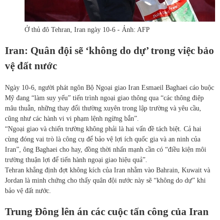
Ở thủ đô Tehran, Iran ngày 10-6 - Ảnh: AFP
Iran: Quân đội sẽ ‘không do dự’ trong việc bảo
vệ đất nước
Ngày 10-6, người phát ngôn Bộ Ngoại giao Iran Esmaeil Baghaei cáo buộc
Mỹ đang “làm suy yếu” tiến trình ngoại giao thông qua “các thông điệp
mâu thuẫn, những thay đổi thường xuyên trong lập trường và yêu cầu,
cũng như các hành vi vi phạm lệnh ngừng bắn”.
“Ngoại giao và chiến trường không phải là hai vấn đề tách biệt. Cả hai
cùng đóng vai trò là công cụ để bảo vệ lợi ích quốc gia và an ninh của
Iran”, ông Baghaei cho hay, đồng thời nhấn mạnh cần có “điều kiện môi
trường thuận lợi để tiến hành ngoại giao hiệu quả”.
Tehran khẳng định đợt không kích của Iran nhằm vào Bahrain, Kuwait và
Jordan là minh chứng cho thấy quân đội nước này sẽ “không do dự” khi
bảo vệ đất nước.
Trung Đông lên án các cuộc tấn công của Iran