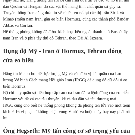
Ngay sau đó, Hãng thông tấn IRNA của Iran đưa tin về các vụ nổ trên hai
đảo Qeshm và Hengam do các vật thể mang tính chất quân sự gây ra.
Truyền thông Iran cũng đưa tin về nhiều vụ nổ tại các thị trấn Sirik và
Minab (miền nam Iran, gần eo biển Hormuz), cùng các thành phố Bandar
Abbas và Gorfan.
Hệ thống phòng không đã được kích hoạt bên ngoài thành phố Fars ở tây
nam Iran và ở phía tây thủ đô Tehran, theo Đài Al Jazeera.
Đụng độ Mỹ - Iran ở Hormuz, Tehran đóng
cửa eo biển
Hãng tin Mehr cho biết lực lượng Mỹ và các đơn vị hải quân của Lực
lượng Vệ binh Cách mạng Hồi giáo Iran (IRGC) đã đụng độ dữ dội ở eo
biển Hormuz.
Bộ chỉ huy quân sự liên hợp cấp cao của Iran đã ra lệnh đóng cửa eo biển
Hormuz với tất cả các tàu thuyền, kể cả tàu dầu và tàu thương mại.
IRGC cũng cho biết hệ thống phòng không đã phóng tên lửa vào một tiêm
kích F-16 vi phạm "không phận vùng Vịnh" và buộc máy bay này phải rút
lui.
Ông Hegseth: Mỹ tấn công cơ sở trọng yếu của