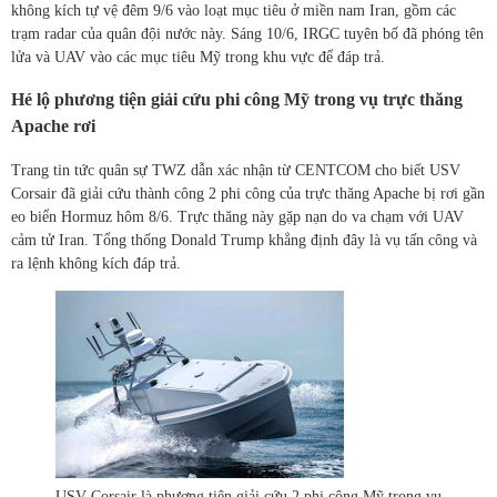
không kích tự vệ đêm 9/6 vào loạt mục tiêu ở miền nam Iran, gồm các
trạm radar của quân đội nước này. Sáng 10/6, IRGC tuyên bố đã phóng tên
lửa và UAV vào các mục tiêu Mỹ trong khu vực để đáp trả.
Hé lộ phương tiện giải cứu phi công Mỹ trong vụ trực thăng
Apache rơi
Trang tin tức quân sự TWZ dẫn xác nhận từ CENTCOM cho biết USV
Corsair đã giải cứu thành công 2 phi công của trực thăng Apache bị rơi gần
eo biển Hormuz hôm 8/6. Trực thăng này gặp nạn do va chạm với UAV
cảm tử Iran. Tổng thống Donald Trump khẳng định đây là vụ tấn công và
ra lệnh không kích đáp trả.
USV Corsair là phương tiện giải cứu 2 phi công Mỹ trong vụ