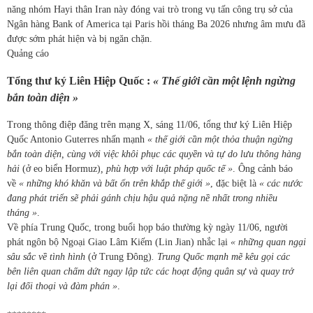
năng nhóm Hayi thân Iran này đóng vai trò trong vụ tấn công trụ sở của
Ngân hàng Bank of America tại Paris hồi tháng Ba 2026 nhưng âm mưu đã
được sớm phát hiện và bị ngăn chặn.
Quảng cáo
Tổng thư ký Liên Hiệp Quốc :
« Thế giới cần một lệnh ngừng
bắn toàn diện »
Trong thông điệp đăng trên mạng X, sáng 11/06, tổng thư ký Liên Hiệp
Quốc Antonio Guterres nhấn mạnh
« thế giới cần một thỏa thuận ngừng
bắn toàn diện, cùng với việc khôi phục các quyền và tự do lưu thông hàng
hải
(ở eo biển Hormuz)
, phù hợp với luật pháp quốc tế »
. Ông cảnh báo
về
« những khó khăn và bất ổn trên khắp thế giới »
, đặc biệt là
« các nước
đang phát triển sẽ phải gánh chịu hậu quả nặng nề nhất trong nhiều
tháng »
.
Về phía Trung Quốc, trong buổi họp báo thường kỳ ngày 11/06, người
phát ngôn bộ Ngoại Giao Lâm Kiếm (Lin Jian) nhắc lại
« những quan ngại
sâu sắc về tình hình
(ở Trung Đông)
. Trung Quốc mạnh mẽ kêu gọi các
bên liên quan chấm dứt ngay lập tức các hoạt động quân sự và quay trở
lại đối thoại và đàm phán »
.