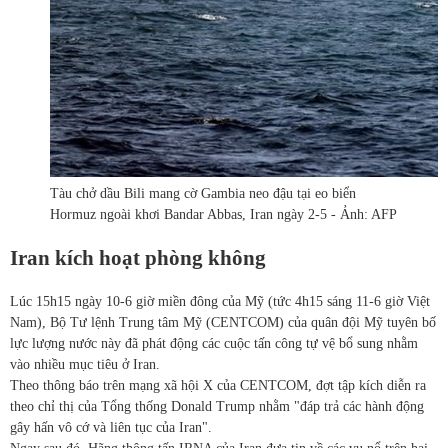
Tàu chở dầu Bili mang cờ Gambia neo đậu tại eo biển
Hormuz ngoài khơi Bandar Abbas, Iran ngày 2-5 - Ảnh: AFP
Iran kích hoạt phòng không
Lúc 15h15 ngày 10-6 giờ miền đông của Mỹ (tức 4h15 sáng 11-6 giờ Việt
Nam), Bộ Tư lệnh Trung tâm Mỹ (CENTCOM) của quân đội Mỹ tuyên bố
lực lượng nước này đã phát động các cuộc tấn công tự vệ bổ sung nhằm
vào nhiều mục tiêu ở Iran.
Theo thông báo trên mạng xã hội X của CENTCOM, đợt tập kích diễn ra
theo chỉ thị của Tổng thống Donald Trump nhằm "đáp trả các hành động
gây hấn vô cớ và liên tục của Iran".