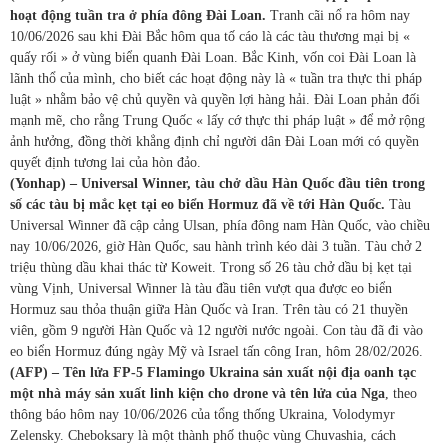
hoạt động tuần tra ở phía đông Đài Loan.
Tranh cãi nổ ra hôm nay
10/06/2026 sau khi Đài Bắc hôm qua tố cáo là các tàu thương mại bị «
quấy rối » ở vùng biển quanh Đài Loan. Bắc Kinh, vốn coi Đài Loan là
lãnh thổ của mình, cho biết các hoạt động này là « tuần tra thực thi pháp
luật » nhằm bảo vệ chủ quyền và quyền lợi hàng hải. Đài Loan phản đối
mạnh mẽ, cho rằng Trung Quốc « lấy cớ thực thi pháp luật » để mở rộng
ảnh hưởng, đồng thời khẳng định chỉ người dân Đài Loan mới có quyền
quyết định tương lai của hòn đảo.
(Yonhap) –
Universal Winner, tàu chở dầu Hàn Quốc đầu tiên trong
số các tàu bị mắc kẹt tại eo biển Hormuz đã về tới Hàn Quốc.
Tàu
Universal Winner đã cập cảng Ulsan, phía đông nam Hàn Quốc, vào chiều
nay 10/06/2026, giờ Hàn Quốc, sau hành trình kéo dài 3 tuần. Tàu chở 2
triệu thùng dầu khai thác từ Koweit. Trong số 26 tàu chở dầu bị kẹt tại
vùng Vịnh, Universal Winner là tàu đầu tiên vượt qua được eo biển
Hormuz sau thỏa thuận giữa Hàn Quốc và Iran. Trên tàu có 21 thuyền
viên, gồm 9 người Hàn Quốc và 12 người nước ngoài. Con tàu đã đi vào
eo biển Hormuz đúng ngày Mỹ và Israel tấn công Iran, hôm 28/02/2026.
(AFP) – Tên lửa FP-5 Flamingo Ukraina sản xuất nội địa oanh tạc
một nhà máy sản xuất linh kiện cho drone và tên lửa của Nga
, theo
thông báo hôm nay 10/06/2026 của tổng thống Ukraina, Volodymyr
Zelensky. Cheboksary là một thành phố thuộc vùng Chuvashia, cách