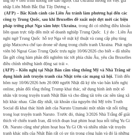
ủng hộ « tiến trình không thể đảo ngược của Ukraina hướng tới việc gia
nhập Liên Minh Bắc Đại Tây Dương ».
(AFP) – Bắc Kinh cảnh cáo Liên Âu tránh làm phương hại đến các
công ty Trung Quốc, sau khi Bruxelles đề xuất một đợt mới các biện
pháp trừng phạt Nga xâm lược Ukraina
, trong đó có những điều khoản
liên quan trực tiếp đến một số doanh nghiệp Trung Quốc. Lý do : Liên Âu
nghi ngờ Trung Quốc hỗ trợ Nga về mặt kỹ thuật và cung cấp phụ tùng
giúp Matxcơva chế tạo drone sử dụng trong chiến tranh Ukraina. Phát ngôn
viên bộ Ngoại Giao Trung Quốc trưa ngày 10/06/2026 cho biết « đã nhiều
lần gửi công hàm phản đối nghiêm túc tới phía châu Âu, yêu cầu Bruxelles
điều chỉnh những hành động sai trái ».
(AFP) – Kiến nghị tại Nhật Bản cấm tổng thống Mỹ và Nhà Trắng sử
dụng hình ảnh truyện tranh của Nhật trên các mạng xã hội.
Tính đến
hôm nay 10/06/2026 hơn 20.000 người Nhật đã ký tên vào bản kiến nghị
online, phản đối tổng thống Trump khai thác, sử dụng hình ảnh một số
nhân vật trong truyện tranh Nhật Bản và cho đăng tải trên các nền tảng xã
hội khác nhau. Gần đây nhất, tài khoản của nguyên thủ Mỹ trên Truth
Social đã khai thác hình ảnh của Naruto Uzumaki một nhân vật nổi tiếng
trong loạt truyện tranh Naruto. Trước đó, tháng 3/2026 Nhà Trắng để giải
thích về chiến tranh Iran, đã trích đoạn loạt phim hoạt họa nổi tiếng Yu Gi
Oh. Naruto cũng như phim hoạt họa Yu Gi Oh và nhiều nhân vật truyện
tranh khác nữa của Nhật Bản rất có uy tín trong công luận và đó là những