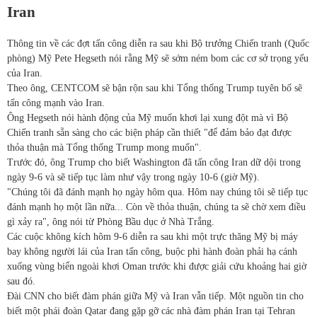
Iran
Thông tin về các đợt tấn công diễn ra sau khi Bộ trưởng Chiến tranh (Quốc
phòng) Mỹ Pete Hegseth nói rằng Mỹ sẽ sớm ném bom các cơ sở trọng yếu
của Iran.
Theo ông, CENTCOM sẽ bận rộn sau khi Tổng thống Trump tuyên bố sẽ
tấn công mạnh vào Iran.
Ông Hegseth nói hành động của Mỹ muốn khơi lại xung đột mà vì Bộ
Chiến tranh sẵn sàng cho các biện pháp cần thiết "để đảm bảo đạt được
thỏa thuận mà Tổng thống Trump mong muốn".
Trước đó, ông Trump cho biết Washington đã tấn công Iran dữ dội trong
ngày 9-6 và sẽ tiếp tục làm như vậy trong ngày 10-6 (giờ Mỹ).
"Chúng tôi đã đánh mạnh họ ngày hôm qua. Hôm nay chúng tôi sẽ tiếp tục
đánh mạnh họ một lần nữa... Còn về thỏa thuận, chúng ta sẽ chờ xem điều
gì xảy ra", ông nói từ Phòng Bầu dục ở Nhà Trắng.
Các cuộc không kích hôm 9-6 diễn ra sau khi một trực thăng Mỹ bị máy
bay không người lái của Iran tấn công, buộc phi hành đoàn phải hạ cánh
xuống vùng biển ngoài khơi Oman trước khi được giải cứu khoảng hai giờ
sau đó.
Đài CNN cho biết đàm phán giữa Mỹ và Iran vẫn tiếp. Một nguồn tin cho
biết một phái đoàn Qatar đang gặp gỡ các nhà đàm phán Iran tại Tehran