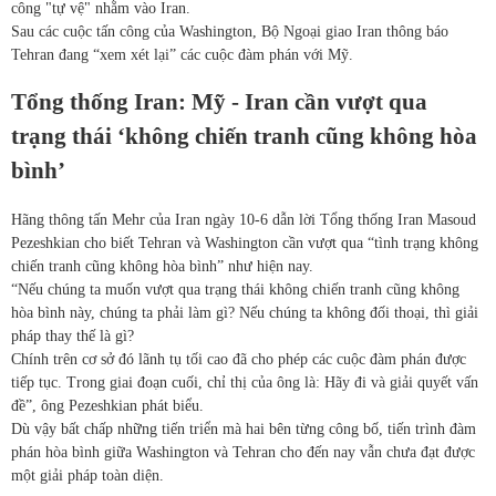
công "tự vệ" nhằm vào Iran.
Sau các cuộc tấn công của Washington, Bộ Ngoại giao Iran thông báo
Tehran đang “xem xét lại” các cuộc đàm phán với Mỹ.
Tổng thống Iran: Mỹ - Iran cần vượt qua
trạng thái ‘không chiến tranh cũng không hòa
bình’
Hãng thông tấn Mehr của Iran ngày 10-6 dẫn lời Tổng thống Iran Masoud
Pezeshkian cho biết Tehran và Washington cần vượt qua “tình trạng không
chiến tranh cũng không hòa bình” như hiện nay.
“Nếu chúng ta muốn vượt qua trạng thái không chiến tranh cũng không
hòa bình này, chúng ta phải làm gì? Nếu chúng ta không đối thoại, thì giải
pháp thay thế là gì?
Chính trên cơ sở đó lãnh tụ tối cao đã cho phép các cuộc đàm phán được
tiếp tục. Trong giai đoạn cuối, chỉ thị của ông là: Hãy đi và giải quyết vấn
đề”, ông Pezeshkian phát biểu.
Dù vậy bất chấp những tiến triển mà hai bên từng công bố, tiến trình đàm
phán hòa bình giữa Washington và Tehran cho đến nay vẫn chưa đạt được
một giải pháp toàn diện.