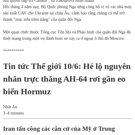
lưu quyền đáp trả Canada", bà Zakharova nhấn mạnh.
Hồi tháng 4 năm nay, Bộ Quốc phòng Nga từng công bố vị trí các nhà máy
sản xuất UAV cho Ukraine tại châu Âu, cảnh báo rằng chúng có thể trở
thành "mục tiêu tiềm năng" của quân đội Nga.
Một quan chức thuộc Tổng cục Tên lửa và Pháo binh của quân đội Nga đã
thiệt mạng trong một vụ đánh bom xe xảy ra ở ngoại ô thủ đô Moscow.
**********
Tin tức Thế giới 10/6: Hé lộ nguyên
nhân trực thăng AH-64 rơi gần eo
biển Hormuz
Nhật An
3–4 minutes
Iran tấn công các căn cứ của Mỹ ở Trung