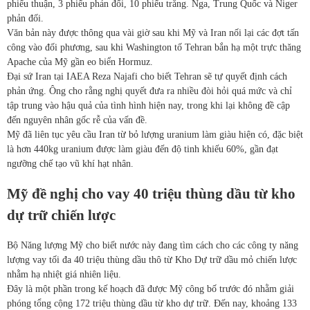
phiếu thuận, 3 phiếu phản đối, 10 phiếu trắng. Nga, Trung Quốc và Niger
phản đối.
Văn bản này được thông qua vài giờ sau khi Mỹ và Iran nối lại các đợt tấn
công vào đối phương, sau khi Washington tố Tehran bắn hạ một trực thăng
Apache của Mỹ gần eo biển Hormuz.
Đại sứ Iran tại IAEA Reza Najafi cho biết Tehran sẽ tự quyết định cách
phản ứng. Ông cho rằng nghị quyết đưa ra nhiều đòi hỏi quá mức và chỉ
tập trung vào hậu quả của tình hình hiện nay, trong khi lại không đề cập
đến nguyên nhân gốc rễ của vấn đề.
Mỹ đã liên tục yêu cầu Iran từ bỏ lượng uranium làm giàu hiện có, đặc biệt
là hơn 440kg uranium được làm giàu đến độ tinh khiếu 60%, gần đạt
ngưỡng chế tạo vũ khí hạt nhân.
Mỹ đề nghị cho vay 40 triệu thùng dầu từ kho
dự trữ chiến lược
Bộ Năng lượng Mỹ cho biết nước này đang tìm cách cho các công ty năng
lượng vay tối đa 40 triệu thùng dầu thô từ Kho Dự trữ dầu mỏ chiến lược
nhằm hạ nhiệt giá nhiên liệu.
Đây là một phần trong kế hoạch đã được Mỹ công bố trước đó nhằm giải
phóng tổng cộng 172 triệu thùng dầu từ kho dự trữ. Đến nay, khoảng 133