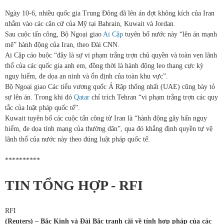
Ngày 10-6, nhiều quốc gia Trung Đông đã lên án đợt không kích của Iran
nhằm vào các căn cứ của Mỹ tại Bahrain, Kuwait và Jordan.
Sau cuộc tấn công, Bộ Ngoại giao
Ai Cập
tuyên bố nước này “lên án mạnh
mẽ” hành động của Iran, theo Đài CNN.
Ai Cập cáo buộc “đây là sự vi phạm trắng trợn chủ quyền và toàn vẹn lãnh
thổ của các quốc gia anh em, đồng thời là hành động leo thang cực kỳ
nguy hiểm, đe dọa an ninh và ổn định của toàn khu vực”.
Bộ Ngoại giao Các tiểu vương quốc Ả Rập thống nhất (UAE) cũng bày tỏ
sự lên án. Trong khi đó
Qatar
chỉ trích Tehran “vi phạm trắng trợn các quy
tắc của luật pháp quốc tế”.
Kuwait tuyên bố các cuộc tấn công từ Iran là “hành động gây hấn nguy
hiểm, đe dọa tính mạng của thường dân”, qua đó khẳng định quyền tự vệ
lãnh thổ của nước này theo đúng luật pháp quốc tế.
**********
TIN TỔNG HỢP - RFI
RFI
(Reuters) – Bắc Kinh và Đài Bắc tranh cãi về tính hợp pháp của các