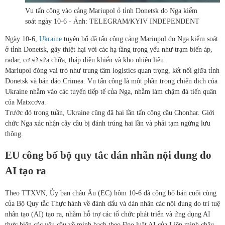
Vụ tấn công vào cảng Mariupol ỏ tỉnh Donetsk do Nga kiểm
soát ngày 10-6 - Ảnh: TELEGRAM/KYIV INDEPENDENT
Ngày 10-6,
Ukraine
tuyên bố đã tấn công cảng Mariupol do Nga kiểm soát
ở tỉnh Donetsk, gây thiệt hại với các hạ tầng trọng yếu như trạm biến áp,
radar, cơ sở sửa chữa, tháp điều khiển và kho nhiên liệu.
Mariupol đóng vai trò như trung tâm logistics quan trọng, kết nối giữa tỉnh
Donetsk và bán đảo Crimea. Vụ tấn công là một phần trong chiến dịch của
Ukraine nhằm vào các tuyến tiếp tế của Nga, nhằm làm chậm đà tiến quân
của Matxcơva.
Trước đó trong tuần, Ukraine cũng đã hai lần tấn công cầu Chonhar. Giới
chức Nga xác nhận cây cầu bị đánh trúng hai lần và phải tạm ngừng lưu
thông.
EU công bố bộ quy tắc dán nhãn nội dung do
AI tạo ra
Theo TTXVN, Ủy ban châu Âu (EC) hôm 10-6 đã công bố bản cuối cùng
của Bộ Quy tắc Thực hành về đánh dấu và dán nhãn các nội dung do trí tuệ
nhân tạo (AI) tạo ra, nhằm hỗ trợ các tổ chức phát triển và ứng dụng AI
thực hiện các yêu cầu về minh bạch theo Đạo luật AI của Liên minh châu