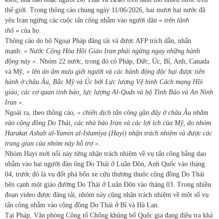
thế giới. Trong thông cáo chung ngày 11/06/2026, hai mươi hai nước đã
yêu Iran ngừng các cuộc tấn công nhắm vào người dân «
trên lãnh
thổ
» của họ.
Thông cáo do bộ Ngoại Pháp đăng tải và được AFP trích dẫn, nhấn
mạnh:
« Nước Cộng Hòa Hồi Giáo Iran phải ngừng ngay những hành
động này »
. Nhóm 22 nước, trong đó có Pháp, Đức, Úc, Bỉ, Anh, Canada
và Mỹ,
« lên án âm mưu giết người và các hành động độc hại được tiến
hành ở châu Âu, Bắc Mỹ và Úc bởi Lực lượng Vệ binh Cách mạng Hồi
giáo, các cơ quan tình báo, lực lượng Al-Quds và bộ Tình Báo và An Ninh
Iran »
.
Ngoài ra, theo thông cáo,
« chiến dịch tấn công gần đây ở châu Âu nhằm
vào cộng đồng Do Thái, các nhà báo Iran và các lợi ích của Mỹ, do nhóm
Harakat Ashab al-Yamin al-Islamiya (Hayi) nhận trách nhiệm và được các
trung gian của nhóm này hỗ trợ »
.
Nhóm Hayi mới nổi này từng nhận trách nhiệm về vụ tấn công bằng dao
nhắm vào hai người đàn ông Do Thái ở Luân Đôn, Anh Quốc vào tháng
04, trước đó là vụ đốt phá bốn xe cứu thương thuộc cộng đồng Do Thái
bên cạnh một giáo đường Do Thái ở Luân Đôn vào tháng 03. Trong nhiều
đoạn video được đăng tải, nhóm này cũng nhận trách nhiệm về một số vụ
tấn công nhắm vào cộng đồng Do Thái ở Bỉ và Hà Lan.
Tại Pháp, Văn phòng Công tố Chống khủng bố Quốc gia đang điều tra khả