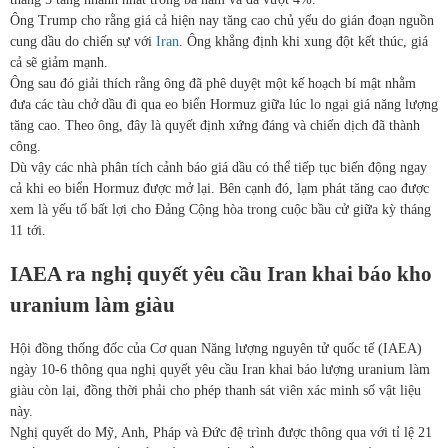
Ông Trump cho rằng giá cả hiện nay tăng cao chủ yếu do gián đoạn nguồn
cung dầu do chiến sự với
Iran
. Ông khẳng định khi xung đột kết thúc, giá
cả sẽ giảm mạnh.
Ông sau đó giải thích rằng ông đã phê duyệt một kế hoạch bí mật nhằm
đưa các tàu chở dầu đi qua eo biển Hormuz giữa lúc lo ngại giá năng lượng
tăng cao. Theo ông, đây là quyết định xứng đáng và chiến dịch đã thành
công.
Dù vậy các nhà phân tích cảnh báo giá dầu có thể tiếp tục biến động ngay
cả khi eo biển Hormuz được mở lại. Bên cạnh đó, lạm phát tăng cao được
xem là yếu tố bất lợi cho Đảng Cộng hòa trong cuộc bầu cử giữa kỳ tháng
11 tới.
IAEA ra nghị quyết yêu cầu Iran khai báo kho
uranium làm giàu
Hội đồng thống đốc của Cơ quan Năng lượng nguyên tử quốc tế (IAEA)
ngày 10-6 thông qua nghị quyết yêu cầu Iran khai báo lượng uranium làm
giàu còn lại, đồng thời phải cho phép thanh sát viên xác minh số vật liệu
này.
Nghị quyết do Mỹ, Anh, Pháp và Đức đệ trình được thông qua với tỉ lệ 21