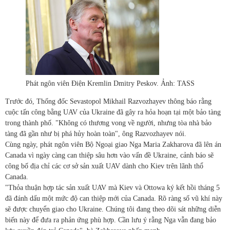
Phát ngôn viên Điện Kremlin Dmitry Peskov. Ảnh: TASS
Trước đó, Thống đốc Sevastopol Mikhail Razvozhayev thông báo rằng
cuộc tấn công bằng UAV của Ukraine đã gây ra hỏa hoạn tại một bảo tàng
trong thành phố. "Không có thương vong về người, nhưng tòa nhà bảo
tàng đã gần như bị phá hủy hoàn toàn", ông Razvozhayev nói.
Cùng ngày, phát ngôn viên Bộ Ngoại giao Nga Maria Zakharova đã lên án
Canada vì ngày càng can thiệp sâu hơn vào vấn đề Ukraine, cảnh báo sẽ
công bố địa chỉ các cơ sở sản xuất UAV dành cho Kiev trên lãnh thổ
Canada.
"Thỏa thuận hợp tác sản xuất UAV mà Kiev và Ottowa ký kết hồi tháng 5
đã đánh dấu một mức độ can thiệp mới của Canada. Rõ ràng số vũ khí này
sẽ được chuyển giao cho Ukraine. Chúng tôi đang theo dõi sát những diễn
biến này để đưa ra phản ứng phù hợp. Cần lưu ý rằng Nga vẫn đang bảo