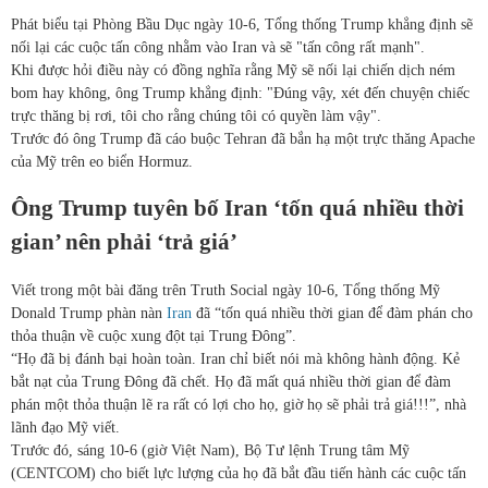
Phát biểu tại Phòng Bầu Dục ngày 10-6, Tổng thống Trump khẳng định sẽ
nối lại các cuộc tấn công nhằm vào Iran và sẽ "tấn công rất mạnh".
Khi được hỏi điều này có đồng nghĩa rằng Mỹ sẽ nối lại chiến dịch ném
bom hay không, ông Trump khẳng định: "Đúng vậy, xét đến chuyện chiếc
trực thăng bị rơi, tôi cho rằng chúng tôi có quyền làm vậy".
Trước đó ông Trump đã cáo buộc Tehran đã bắn hạ một trực thăng Apache
của Mỹ trên eo biển Hormuz.
Ông Trump tuyên bố Iran ‘tốn quá nhiều thời
gian’ nên phải ‘trả giá’
Viết trong một bài đăng trên Truth Social ngày 10-6, Tổng thống Mỹ
Donald Trump phàn nàn
Iran
đã “tốn quá nhiều thời gian để đàm phán cho
thỏa thuận về cuộc xung đột tại Trung Đông”.
“Họ đã bị đánh bại hoàn toàn. Iran chỉ biết nói mà không hành động. Kẻ
bắt nạt của Trung Đông đã chết. Họ đã mất quá nhiều thời gian để đàm
phán một thỏa thuận lẽ ra rất có lợi cho họ, giờ họ sẽ phải trả giá!!!”, nhà
lãnh đạo Mỹ viết.
Trước đó, sáng 10-6 (giờ Việt Nam), Bộ Tư lệnh Trung tâm Mỹ
(CENTCOM) cho biết lực lượng của họ đã bắt đầu tiến hành các cuộc tấn