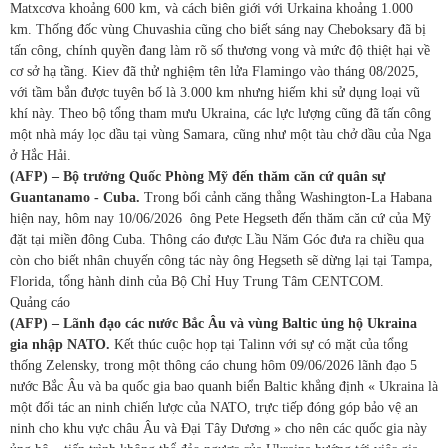
Matxcơva khoảng 600 km, và cách biên giới với Urkaina khoảng 1.000
km. Thống đốc vùng Chuvashia cũng cho biết sáng nay Cheboksary đã bị
tấn công, chính quyền đang làm rõ số thương vong và mức độ thiệt hại về
cơ sở hạ tầng. Kiev đã thử nghiệm tên lửa Flamingo vào tháng 08/2025,
với tầm bắn được tuyên bố là 3.000 km nhưng hiếm khi sử dụng loại vũ
khí này. Theo bộ tổng tham mưu Ukraina, các lực lượng cũng đã tấn công
một nhà máy lọc dầu tại vùng Samara, cũng như một tàu chở dầu của Nga
ở Hắc Hải.
(AFP) – Bộ trưởng Quốc Phòng Mỹ đến thăm căn cứ quân sự
Guantanamo - Cuba.
Trong bối cảnh căng thẳng Washington-La Habana
hiện nay, hôm nay 10/06/2026 ông Pete Hegseth đến thăm căn cứ của Mỹ
đặt tại miền đông Cuba. Thông cáo được Lầu Năm Góc đưa ra chiều qua
còn cho biết nhân chuyến công tác này ông Hegseth sẽ dừng lại tại Tampa,
Florida, tổng hành dinh của Bộ Chỉ Huy Trung Tâm CENTCOM.
Quảng cáo
(AFP) – Lãnh đạo các nước Bắc Âu và vùng Baltic ủng hộ Ukraina
gia nhập NATO.
Kết thúc cuộc họp tại Talinn với sự có mặt của tổng
thống Zelensky, trong một thông cáo chung hôm 09/06/2026 lãnh đạo 5
nước Bắc Âu và ba quốc gia bao quanh biển Baltic khẳng định « Ukraina là
một đối tác an ninh chiến lược của NATO, trực tiếp đóng góp bảo vệ an
ninh cho khu vực châu Âu và Đại Tây Dương » cho nên các quốc gia này