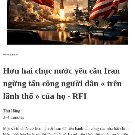
*******
Hơn hai chục nước yêu cầu Iran
ngừng tấn công người dân « trên
lãnh thổ » của họ - RFI
Thu Hằng
3–4 minutes
Một số tổ chức có liên hệ với Iran đã tiến hành tấn công các nhà bất chính
kiến, nhà báo hoặc người Do Thái và Israel trên lãnh thổ nhiều nước trên