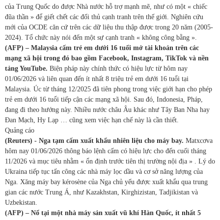
của Trung Quốc do được Nhà nước hỗ trợ mạnh mẽ, như có một « chiếc
đũa thần » để giết chết các đối thủ cạnh tranh trên thế giới. Nghiên cứu
mới của OCDE căn cứ trên các dữ liệu thu thập được trong 20 năm (2005-
2024). Tổ chức này nói đến một sự cạnh tranh « không công bằng ».
(AFP) – Malaysia cấm trẻ em dưới 16 tuổi mở tài khoản trên các
mạng xã hội trong đó bao gồm Facebook, Instagram, TikTok và nền
tảng YouTube.
Biện pháp này chính thức có hiệu lực từ hôm nay
01/06/2026 và liên quan đến ít nhất 8 triệu trẻ em dưới 16 tuổi tại
Malaysia. Úc từ tháng 12/2025 đã tiên phong trong việc giới hạn cho phép
trẻ em dưới 16 tuổi tiếp cận các mạng xã hội. Sau đó, Indonesia, Pháp,
đang đi theo hướng này. Nhiều nước châu Âu khác như Tây Ban Nha hay
Đan Mạch, Hy Lạp … cũng xem việc hạn chế này là cần thiết.
Quảng cáo
(Reuters) - Nga tạm cấm xuất khẩu nhiên liệu cho máy bay.
Matxcơva
hôm nay 01/06/2026 thông báo lệnh cấm có hiệu lực cho đến cuối tháng
11/2026 và mục tiêu nhằm « ổn định trước tiên thị trường nội địa » . Lý do
Ukraina tiếp tục tấn công các nhà máy lọc dầu và cơ sở năng lượng của
Nga. Xăng máy bay kérosène của Nga chủ yếu được xuất khẩu qua trung
gian các nước Trung Á, như Kazakhstan, Kirghizistan,⁠ Tadjikistan và
Uzbekistan.
(AFP) – Nổ tại một nhà máy sản xuất vũ khí Hàn Quốc, ít nhất 5