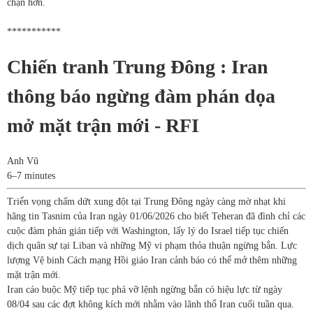
chặn hơn.
***********
Chiến tranh Trung Đông : Iran
thông báo ngừng đàm phán dọa
mở mặt trận mới - RFI
Anh Vũ
6–7 minutes
Triển vọng chấm dứt xung đột tại Trung Đông ngày càng mờ nhạt khi
hãng tin Tasnim của Iran ngày 01/06/2026 cho biết Teheran đã đình chỉ các
cuộc đàm phán gián tiếp với Washington, lấy lý do Israel tiếp tục chiến
dịch quân sự tại Liban và những Mỹ vi phạm thỏa thuận ngừng bắn. Lực
lượng Vệ binh Cách mạng Hồi giáo Iran cảnh báo có thể mở thêm những
mặt trận mới.
Iran cáo buộc Mỹ tiếp tục phá vỡ lệnh ngừng bắn có hiệu lực từ ngày
08/04 sau các đợt không kích mới nhằm vào lãnh thổ Iran cuối tuần qua.