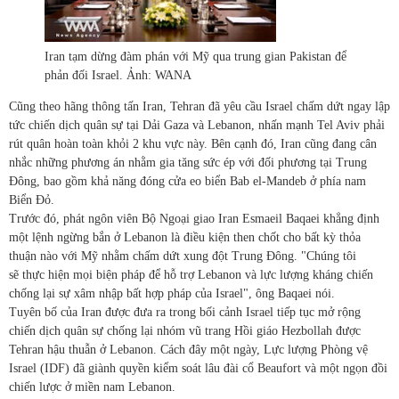
Iran tạm dừng đàm phán với Mỹ qua trung gian Pakistan để
phản đối Israel. Ảnh: WANA
Cũng theo hãng thông tấn Iran, Tehran đã yêu cầu Israel chấm dứt ngay lập
tức chiến dịch quân sự tại Dải Gaza và Lebanon, nhấn mạnh Tel Aviv phải
rút quân hoàn toàn khỏi 2 khu vực này. Bên cạnh đó, Iran cũng đang cân
nhắc những phương án nhằm gia tăng sức ép với đối phương tại Trung
Đông, bao gồm khả năng đóng cửa eo biển Bab el-Mandeb ở phía nam
Biển Đỏ.
Trước đó, phát ngôn viên Bộ Ngoại giao Iran Esmaeil Baqaei khẳng định
một lệnh ngừng bắn ở Lebanon là điều kiện then chốt cho bất kỳ thỏa
thuận nào với Mỹ nhằm chấm dứt xung đột Trung Đông. "Chúng tôi
sẽ thực hiện mọi biện pháp để hỗ trợ Lebanon và lực lượng kháng chiến
chống lại sự xâm nhập bất hợp pháp của Israel", ông Baqaei nói.
Tuyên bố của Iran được đưa ra trong bối cảnh Israel tiếp tục mở rộng
chiến dịch quân sự chống lại nhóm vũ trang Hồi giáo Hezbollah được
Tehran hậu thuẫn ở Lebanon. Cách đây một ngày, Lực lượng Phòng vệ
Israel (IDF) đã giành quyền kiểm soát lâu đài cổ Beaufort và một ngọn đồi
chiến lược ở miền nam Lebanon.