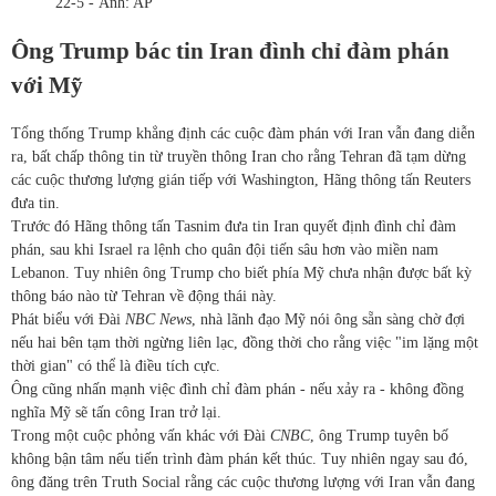
22-5 - Ảnh: AP
Ông Trump bác tin Iran đình chỉ đàm phán
với Mỹ
Tổng thống Trump khẳng định các cuộc đàm phán với Iran vẫn đang diễn
ra, bất chấp thông tin từ truyền thông Iran cho rằng Tehran đã tạm dừng
các cuộc thương lượng gián tiếp với Washington, Hãng thông tấn Reuters
đưa tin.
Trước đó Hãng thông tấn Tasnim đưa tin Iran quyết định đình chỉ đàm
phán, sau khi Israel ra lệnh cho quân đội tiến sâu hơn vào miền nam
Lebanon. Tuy nhiên ông Trump cho biết phía Mỹ chưa nhận được bất kỳ
thông báo nào từ Tehran về động thái này.
Phát biểu với Đài
NBC News
, nhà lãnh đạo Mỹ nói ông sẵn sàng chờ đợi
nếu hai bên tạm thời ngừng liên lạc, đồng thời cho rằng việc "im lặng một
thời gian" có thể là điều tích cực.
Ông cũng nhấn mạnh việc đình chỉ đàm phán - nếu xảy ra - không đồng
nghĩa Mỹ sẽ tấn công Iran trở lại.
Trong một cuộc phỏng vấn khác với Đài
CNBC
, ông Trump tuyên bố
không bận tâm nếu tiến trình đàm phán kết thúc. Tuy nhiên ngay sau đó,
ông đăng trên Truth Social rằng các cuộc thương lượng với Iran vẫn đang