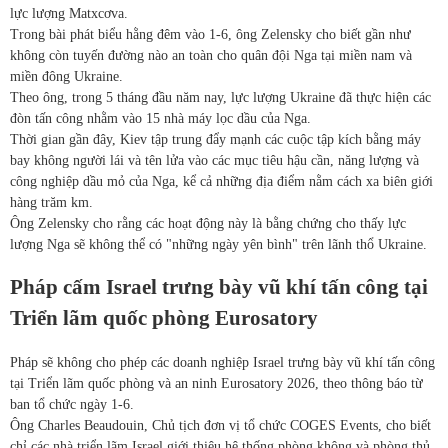
lực lượng Matxcơva.
Trong bài phát biểu hằng đêm vào 1-6, ông Zelensky cho biết gần như
không còn tuyến đường nào an toàn cho quân đội Nga tại miền nam và
miền đông Ukraine.
Theo ông, trong 5 tháng đầu năm nay, lực lượng Ukraine đã thực hiện các
đòn tấn công nhằm vào 15 nhà máy lọc dầu của Nga.
Thời gian gần đây, Kiev tập trung đẩy mạnh các cuộc tập kích bằng máy
bay không người lái và tên lửa vào các mục tiêu hậu cần, năng lượng và
công nghiệp dầu mỏ của Nga, kể cả những địa điểm nằm cách xa biên giới
hàng trăm km.
Ông Zelensky cho rằng các hoạt động này là bằng chứng cho thấy lực
lượng Nga sẽ không thể có "những ngày yên bình" trên lãnh thổ Ukraine.
Pháp cấm Israel trưng bày vũ khí tấn công tại
Triển lãm quốc phòng Eurosatory
Pháp sẽ không cho phép các doanh nghiệp Israel trưng bày vũ khí tấn công
tại Triển lãm quốc phòng và an ninh Eurosatory 2026, theo thông báo từ
ban tổ chức ngày 1-6.
Ông Charles Beaudouin, Chủ tịch đơn vị tổ chức COGES Events, cho biết
chỉ các nhà triển lãm Israel giới thiệu hệ thống phòng không và phòng thủ