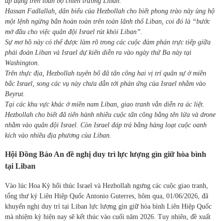
áp dụng trên toàn bộ chiến trường Liban.
Hassan Fadlallah, dân biểu của Hezbollah cho biết phong trào này ủng hộ
một lệnh ngừng bắn hoàn toàn trên toàn lãnh thổ Liban, coi đó là “bước
mở đầu cho việc quân đội Israel rút khỏi Liban”.
Sự mơ hồ này có thể được làm rõ trong các cuộc đàm phán trực tiếp giữa
phái đoàn Liban và Israel dự kiến diễn ra vào ngày thứ Ba này tại
Washington.
Trên thực địa, Hezbollah tuyên bố đã tấn công hai vị trí quân sự ở miền
bắc Israel, song các vụ này chưa dẫn tới phản ứng của Israel nhằm vào
Beyrut.
Tại các khu vực khác ở miền nam Liban, giao tranh vẫn diễn ra ác liệt.
Hezbollah cho biết đã tiến hành nhiều cuộc tấn công bằng tên lửa và drone
nhằm vào quân đội Israel. Còn Israel đáp trả bằng hàng loạt cuộc oanh
kích vào nhiều địa phương của Liban.
Hội Đồng Bảo An đề nghị duy trì lực lượng gìn giữ hòa bình
tại Liban
Vào lúc Hoa Kỳ hối thúc Israel và Hezbollah ngưng các cuộc giao tranh,
tổng thư ký Liên Hiệp Quốc Antonio Guterres, hôm qua, 01/06/2026, đã
khuyến nghị duy trì tại Liban lực lượng gìn giữ hòa bình Liên Hiệp Quốc
mà nhiệm kỳ hiện nay sẽ kết thúc vào cuối năm 2026. Tuy nhiên, đề xuất