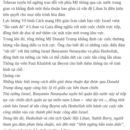
Teheran tuyên bố ngừng trao đổi với phía Mỹ thông qua các nước trung
gian và khẳng định một thỏa thuận bao gồm cả vấn đề Liban là điều kiện
tiên quyết cho mọi tiến trình hòa đàm.
Lực lượng Vệ binh Cách mạng Hồi giáo Iran cảnh báo việc Israel vượt
“lằn ranh đỏ” ở Liban và Gaza đồng nghĩa với một cuộc chiến trực tiếp,
đồng thời đe dọa sẽ mở thêm các mặt trận mới trong khu vực.
Trong khi đó, tổng thống Mỹ Donald Trump khẳng định các cuộc thương
lượng vẫn đang diễn ra tích cực. Ông cho biết đã có những cuộc điện đàm
“
rất tốt
” với thủ tướng Israel Benyamin Netanyahu và phía Hezbollah,
đồng thời tin tưởng các bên có thể chấm dứt các cuộc tấn công lẫn nhau.
Thông tín viên Paul Khalifeh tại Beyrut cho biết thêm thông tin về tình
hình tại chỗ :
Quảng cáo
Những khác biệt trong cách diễn giải thỏa thuận đạt được qua Donald
Trump đang ngày càng bộc lộ rõ giữa các bên tham chiến.
Thủ tướng Israel, Benyamin Netanyahu tuyên bố quân đội nước này sẽ tiếp
tục các chiến dịch quân sự tại miền nam Liban « như dự trù », đồng thời
cảnh báo Israel sẽ tấn công Beyrut nếu Hezbollah tiến hành các cuộc tấn
công nhằm vào các thành phố hoặc công dân Israel.
Trong khi đó, Hezbollah và chủ tịch Quốc Hội Liban, Nabih Berry, người
tham gia đàm phán thỏa thuận, nói đến một “lệnh ngừng bắn toàn diện”,