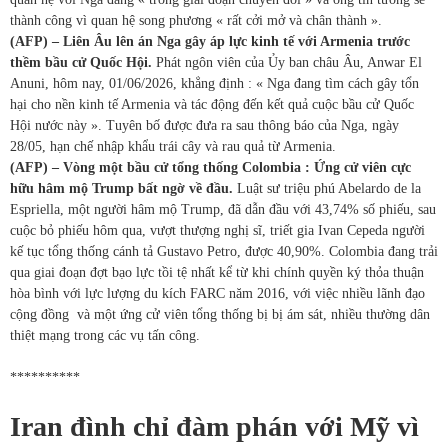
thành công vì quan hệ song phương « rất cởi mở và chân thành ».
(AFP) – Liên Âu lên án Nga gây áp lực kinh tế với Armenia trước
thềm bầu cử Quốc Hội.
Phát ngôn viên của Ủy ban châu Âu, Anwar El
Anuni, hôm nay, 01/06/2026, khẳng định : « Nga đang tìm cách gây tổn
hại cho nền kinh tế Armenia và tác động đến kết quả cuộc bầu cử Quốc
Hội nước này ». Tuyên bố được đưa ra sau thông báo của Nga, ngày
28/05, hạn chế nhập khẩu trái cây và rau quả từ Armenia.
(AFP) – Vòng một bầu cử tổng thống Colombia : Ứng cử viên cực
hữu hâm mộ Trump bất ngờ về đầu.
Luật sư triệu phú Abelardo de la
Espriella, một người hâm mộ Trump, đã dẫn đầu với 43,74% số phiếu, sau
cuộc bỏ phiếu hôm qua, vượt thượng nghị sĩ, triết gia Ivan Cepeda người
kế tục tổng thống cánh tả Gustavo Petro, được 40,90%. Colombia đang trải
qua giai đoạn đợt bạo lực tồi tệ nhất kể từ khi chính quyền ký thỏa thuận
hòa bình với lực lượng du kích FARC năm 2016, với việc nhiều lãnh đạo
cộng đồng và một ứng cử viên tổng thống bị bị ám sát, nhiều thường dân
thiệt mạng trong các vụ tấn công.
**********
Iran đình chỉ đàm phán với Mỹ vì