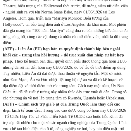
Theatre, biểu tượng của Hollywood thời trước, để tưởng niệm nữ diễn viên
- người sinh ra với tên Norma Jeane Bake, ngày 01/06/1926 tại Los
Angeles. Hôm qua, triển lãm “Marilyn Monroe: Biểu tượng của
Hollywood”, tại bảo tàng điện ảnh ở Los Angeles, đã khai mạc. Một phiên
đấu giá mang tên “100 năm Marilyn” cũng đưa ra bán những bức ảnh chưa
từng công bố, cùng các vật dụng cá nhân của nữ diễn viên, nhất là đồ trang
điểm.
(AFP) - Liên Âu (EU) họp bàn ra quyết định thành lập bên ngoài
khối các « trung tâm hồi hương » để trục xuất dân nhập cư bất hợp
pháp.
Theo kế hoạch ban đầu, quyết định phải được thông qua hôm 21/05
nhưng đã rời lại đến hôm nay 01/06/2026, do bế tắc đề thời điểm áp dụng.
Tuy nhiên, Liên Âu đã đạt được thỏa thuận về nguyên tắc. Một số nước
như Đan Mạch, Áo và Đức nhiệt liệt ủng hộ dự án và đã có kế hoạch về
địa điểm đặt và thời điểm mở các trung tâm. Cách nay một năm, Ủy Ban
Châu Âu đã đề xuất ý tưởng này nhằm thúc đẩy trục xuất di dân. Trong số
các phương án về nơi lập trung tâm có Rwanda, Uganda hoặc Uzbekistan.
(AFP) – Chính sách trợ giá ồ ạt của Trung Quốc làm thay đổi cục
diện kinh tế toàn cầu.
Trong báo cáo được công bố hôm nay 01/06/2026
Tổ Chức Hợp Tác và Phát Triển Kinh Tế OCDE cáo buộc Bắc Kinh đã
trợ cấp rất nhiều cho một số các ngành công nghiệp của Trung Quốc. Lĩnh
vực chế tạo bình điện cho ô tô, công nghiệp xe hơi, hay pin điện mặt trời