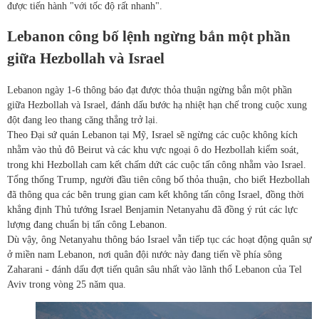
được tiến hành "với tốc độ rất nhanh".
Lebanon công bố lệnh ngừng bắn một phần
giữa Hezbollah và Israel
Lebanon ngày 1-6 thông báo đạt được thỏa thuận ngừng bắn một phần
giữa Hezbollah và Israel, đánh dấu bước hạ nhiệt hạn chế trong cuộc xung
đột đang leo thang căng thẳng trở lại.
Theo Đại sứ quán Lebanon tại Mỹ, Israel sẽ ngừng các cuộc không kích
nhằm vào thủ đô Beirut và các khu vực ngoại ô do Hezbollah kiểm soát,
trong khi Hezbollah cam kết chấm dứt các cuộc tấn công nhằm vào Israel.
Tổng thống Trump, người đầu tiên công bố thỏa thuận, cho biết Hezbollah
đã thông qua các bên trung gian cam kết không tấn công Israel, đồng thời
khẳng định Thủ tướng Israel Benjamin Netanyahu đã đồng ý rút các lực
lượng đang chuẩn bị tấn công Lebanon.
Dù vậy, ông Netanyahu thông báo Israel vẫn tiếp tục các hoạt động quân sự
ở miền nam Lebanon, nơi quân đội nước này đang tiến về phía sông
Zaharani - đánh dấu đợt tiến quân sâu nhất vào lãnh thổ Lebanon của Tel
Aviv trong vòng 25 năm qua.