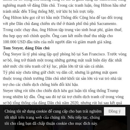
nghiêng mạnh về đảng Dân chủ. Trong các tranh luận, ông Hilton hầu như
tránh nhắc đến Tổng thống Mỹ, trừ khi bị hỏi trực tiếp.
Ông Hilton kêu gọi cử tri bầu một Thống đốc Cộng hòa để tạo đối trọng
với phe Dân chủ đang chiếm ưu thế ở thành phố thủ phủ Sacramento.
Trong cuộc chạy đua, ông Hilton tập trung vào sinh hoạt phí, giảm thuế,
thu hẹp quy mô chính quyền. Ông cam kết miễn thuế thu nhập cho
100.000 USD đầu tiên của mỗi người dân và giảm mạnh giá xăng.
Tom Steyer, đảng Dân chủ
Ông Steyer là tỷ phú sáng lập quỹ phòng hộ tại San Francisco. Trước vòng
sơ bộ, ông trở thành một trong những gương mặt xuất hiện dày đặc nhất
nhờ mức chi tiêu tranh cử kỷ lục, phần lớn từ tài sản cá nhân.
Tỷ phú này chưa từng giữ chức vụ dân cử, nhưng là gương mặt quen
thuộc trong chính trường Dân chủ nhờ khối tài sản lớn và vai trò nhà tài
trợ cho các chiến dịch chống biến đổi khí hậu.
Steyer từng rót tiền cho chiến dịch kêu gọi luận tội tổng thống Trump
trong nhiệm kỳ đầu. Ông sau đó tự tài trợ chiến dịch tranh cử trong vòng
sơ bộ tổng thống của đảng Dân chủ năm 2020, nhưng rút lui sau kết quả
không thuận lợi ở các bang bỏ phiếu sớm.
Chúng tôi sử dụng cookie để cung cấp cho bạn trải nghiệm
Đồng ý
tốt nhất trên trang web của chúng tôi. Nếu tiếp tục, chúng
tôi cho rằng bạn đã chấp thuận cookie cho mục đích này.