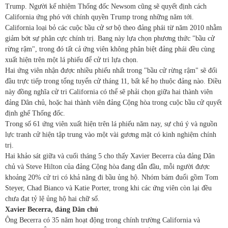
Trump. Người kế nhiệm Thống đốc Newsom cũng sẽ quyết định cách
California ứng phó với chính quyền Trump trong những năm tới.
California loại bỏ các cuộc bầu cử sơ bộ theo đảng phái từ năm 2010 nhằm
giảm bớt sự phân cực chính trị. Bang này lựa chọn phương thức "bầu cử
rừng rậm", trong đó tất cả ứng viên không phân biệt đảng phái đều cùng
xuất hiện trên một lá phiếu để cử tri lựa chọn.
Hai ứng viên nhận được nhiều phiếu nhất trong "bầu cử rừng rậm" sẽ đối
đầu trực tiếp trong tổng tuyển cử tháng 11, bất kể họ thuộc đảng nào. Điều
này đồng nghĩa cử tri California có thể sẽ phải chọn giữa hai thành viên
đảng Dân chủ, hoặc hai thành viên đảng Cộng hòa trong cuộc bầu cử quyết
định ghế Thống đốc.
Trong số 61 ứng viên xuất hiện trên lá phiếu năm nay, sự chú ý và nguồn
lực tranh cử hiện tập trung vào một vài gương mặt có kinh nghiệm chính
trị.
Hai khảo sát giữa và cuối tháng 5 cho thấy Xavier Becerra của đảng Dân
chủ và Steve Hilton của đảng Cộng hòa đang dẫn đầu, mỗi người được
khoảng 20% cử tri có khả năng đi bầu ủng hộ. Nhóm bám đuổi gồm Tom
Steyer, Chad Bianco và Katie Porter, trong khi các ứng viên còn lại đều
chưa đạt tỷ lệ ủng hộ hai chữ số.
Xavier Becerra, đảng Dân chủ
Ông Becerra có 35 năm hoạt động trong chính trường California và