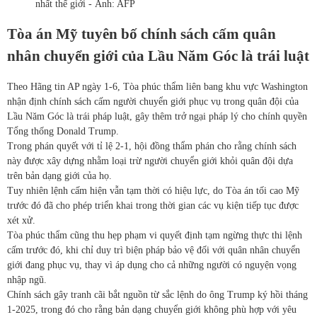
nhất thế giới - Ảnh: AFP
Tòa án Mỹ tuyên bố chính sách cấm quân
nhân chuyển giới của Lầu Năm Góc là trái luật
Theo Hãng tin AP ngày 1-6, Tòa phúc thẩm liên bang khu vực Washington
nhận định chính sách cấm người chuyển giới phục vụ trong quân đội của
Lầu Năm Góc là trái pháp luật, gây thêm trở ngại pháp lý cho chính quyền
Tổng thống Donald Trump.
Trong phán quyết với tỉ lệ 2-1, hội đồng thẩm phán cho rằng chính sách
này được xây dựng nhằm loại trừ người chuyển giới khỏi quân đội dựa
trên bản dạng giới của họ.
Tuy nhiên lệnh cấm hiện vẫn tạm thời có hiệu lực, do Tòa án tối cao Mỹ
trước đó đã cho phép triển khai trong thời gian các vụ kiện tiếp tục được
xét xử.
Tòa phúc thẩm cũng thu hẹp phạm vi quyết định tạm ngừng thực thi lệnh
cấm trước đó, khi chỉ duy trì biện pháp bảo vệ đối với quân nhân chuyển
giới đang phục vụ, thay vì áp dụng cho cả những người có nguyện vọng
nhập ngũ.
Chính sách gây tranh cãi bắt nguồn từ sắc lệnh do ông Trump ký hồi tháng
1-2025, trong đó cho rằng bản dạng chuyển giới không phù hợp với yêu