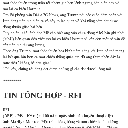
một thỏa thuận trong tuần tới nhằm gia hạn lệnh ngừng bắn hiện nay và
mở lại eo biển Hormuz.
Trả lời phỏng vấn Đài ABC News, ông Trump nói các cuộc đàm phán với
Iran đang tiếp tục diễn ra và bày tỏ lạc quan về khả năng sớm đạt được
đồng thuận giữa hai bên.
Tuy nhiên, nhà lãnh đạo Mỹ cho biết ông vẫn chưa đồng ý ký bản ghi nhớ
(MoU) liên quan đến việc mở lại eo biển Hormuz vì vẫn còn một số vấn đề
cần tiếp tục thương lượng.
Theo ông Trump, một thỏa thuận hòa bình tiềm năng với Iran có thể mang
lại kết quả lớn hơn cả một chiến thắng quân sự, dù ông thừa nhận đây là
mục tiêu "không hề đơn giản".
"Dù vậy, chúng tôi đang đạt được những gì cần đạt được", ông nói.
*********
TIN TỔNG HỢP - RFI
RFI
(AFP) - Mỹ : Kỷ niệm 100 năm ngày sinh của
huyền thoại điện
ảnh
Marilyn Monroe.
Một trăm bông hồng và một chiếc bánh: những
người hâm mộ Marilyn Monroe tụ họp hôm nay 01/06/2026 tại Chinese