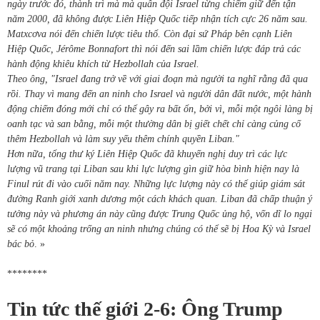
ngày trước đó, thành trì mà mà quân đội Israel từng chiếm giữ đến tận
năm 2000, đã không được Liên Hiệp Quốc tiếp nhận tích cực 26 năm sau.
Matxcơva nói đến chiến lược tiêu thổ. Còn đại sứ Pháp bên cạnh Liên
Hiệp Quốc, Jérôme Bonnafort thì nói đến sai lầm chiến lược đáp trả các
hành động khiêu khích từ Hezbollah của Israel.
Theo ông, "Israel đang trở về với giai đoạn mà người ta nghĩ rằng đã qua
rồi. Thay vì mang đến an ninh cho Israel và người dân đất nước, một hành
động chiếm đóng mới chỉ có thể gây ra bất ổn, bởi vì, mỗi một ngôi làng bị
oanh tạc và san bằng, mỗi một thường dân bị giết chết chỉ càng củng cố
thêm Hezbollah và làm suy yếu thêm chính quyền Liban."
Hơn nữa, tổng thư ký Liên Hiệp Quốc đã khuyến nghị duy trì các lực
lượng vũ trang tại Liban sau khi lực lượng gìn giữ hòa bình hiện nay là
Finul rút đi vào cuối năm nay. Những lực lượng này có thể giúp giám sát
đường Ranh giới xanh dương một cách khách quan. Liban đã chấp thuận ý
tưởng này và phương án này cũng được Trung Quốc ủng hộ, vốn dĩ lo ngại
sẽ có một khoảng trống an ninh nhưng chúng có thể sẽ bị Hoa Kỳ và Israel
bác bỏ
. »
********
Tin tức thế giới 2-6: Ông Trump