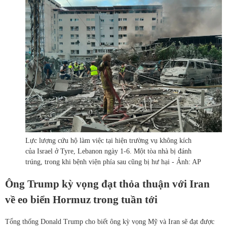
Lực lượng cứu hộ làm việc tại hiện trường vụ không kích
của Israel ở Tyre, Lebanon ngày 1-6. Một tòa nhà bị đánh
trúng, trong khi bệnh viện phía sau cũng bị hư hại - Ảnh: AP
Ông Trump kỳ vọng đạt thỏa thuận với Iran
về eo biển Hormuz trong tuần tới
Tổng thống Donald Trump cho biết ông kỳ vọng Mỹ và Iran sẽ đạt được