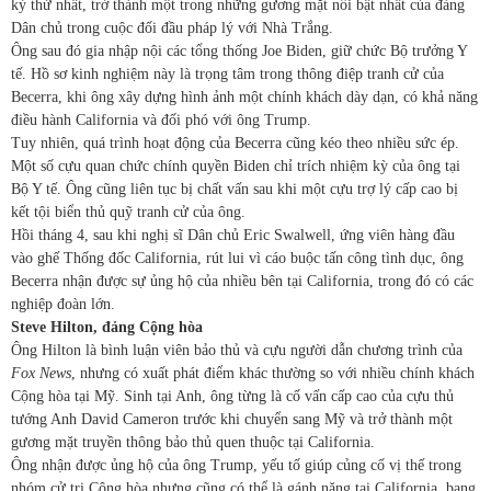
kỳ thứ nhất, trở thành một trong những gương mặt nổi bật nhất của đảng
Dân chủ trong cuộc đối đầu pháp lý với Nhà Trắng.
Ông sau đó gia nhập nội các tổng thống Joe Biden, giữ chức Bộ trưởng Y
tế. Hồ sơ kinh nghiệm này là trọng tâm trong thông điệp tranh cử của
Becerra, khi ông xây dựng hình ảnh một chính khách dày dạn, có khả năng
điều hành California và đối phó với ông Trump.
Tuy nhiên, quá trình hoạt động của Becerra cũng kéo theo nhiều sức ép.
Một số cựu quan chức chính quyền Biden chỉ trích nhiệm kỳ của ông tại
Bộ Y tế. Ông cũng liên tục bị chất vấn sau khi một cựu trợ lý cấp cao bị
kết tội biển thủ quỹ tranh cử của ông.
Hồi tháng 4, sau khi nghị sĩ Dân chủ Eric Swalwell, ứng viên hàng đầu
vào ghế Thống đốc California, rút lui vì cáo buộc tấn công tình dục, ông
Becerra nhận được sự ủng hộ của nhiều bên tại California, trong đó có các
nghiệp đoàn lớn.
Steve Hilton, đảng Cộng hòa
Ông Hilton là bình luận viên bảo thủ và cựu người dẫn chương trình của
Fox News
, nhưng có xuất phát điểm khác thường so với nhiều chính khách
Cộng hòa tại Mỹ. Sinh tại Anh, ông từng là cố vấn cấp cao của cựu thủ
tướng Anh David Cameron trước khi chuyển sang Mỹ và trở thành một
gương mặt truyền thông bảo thủ quen thuộc tại California.
Ông nhận được ủng hộ của ông Trump, yếu tố giúp củng cố vị thế trong
nhóm cử tri Cộng hòa nhưng cũng có thể là gánh nặng tại California, bang