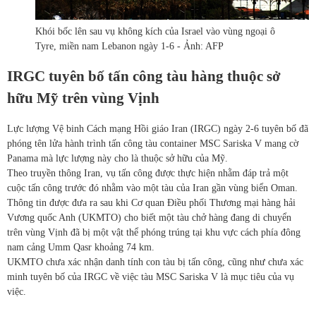
Khói bốc lên sau vụ không kích của Israel vào vùng ngoại ô
Tyre, miền nam Lebanon ngày 1-6 - Ảnh: AFP
IRGC tuyên bố tấn công tàu hàng thuộc sở
hữu Mỹ trên vùng Vịnh
Lực lượng Vệ binh Cách mạng Hồi giáo Iran (IRGC) ngày 2-6 tuyên bố đã
phóng tên lửa hành trình tấn công tàu container MSC Sariska V mang cờ
Panama mà lực lượng này cho là thuộc sở hữu của Mỹ.
Theo truyền thông Iran, vụ tấn công được thực hiện nhằm đáp trả một
cuộc tấn công trước đó nhằm vào một tàu của Iran gần vùng biển Oman.
Thông tin được đưa ra sau khi Cơ quan Điều phối Thương mại hàng hải
Vương quốc Anh (UKMTO) cho biết một tàu chở hàng đang di chuyển
trên vùng Vịnh đã bị một vật thể phóng trúng tại khu vực cách phía đông
nam cảng Umm Qasr khoảng 74 km.
UKMTO chưa xác nhận danh tính con tàu bị tấn công, cũng như chưa xác
minh tuyên bố của IRGC về việc tàu MSC Sariska V là mục tiêu của vụ
việc.