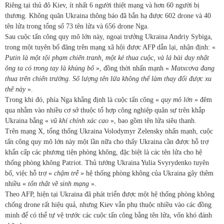
Riêng tại thủ đô Kiev, ít nhất 6 người thiệt mạng và hơn 60 người bị
thương. Không quân Ukraina thông báo đã bắn hạ được 602 drone và 40
tên lửa trong tổng số 73 tên lửa và 656 drone Nga.
Sau cuộc tấn công quy mô lớn này, ngoại trưởng Ukraina Andriy Sybiga,
trong một tuyên bố đăng trên mạng xã hội được AFP dẫn lại, nhận định: «
Putin là một tội phạm chiến tranh, một kẻ thua cuộc, và lá bài duy nhất
ông ta có trong tay là khủng bố
», đồng thời nhấn mạnh «
Matxcơva đang
thua trên chiến trường. Số lượng tên lửa không thể làm thay đổi được xu
thế này
».
Trong khi đó, phía Nga khẳng định là cuộc tấn công «
quy mô lớn
» đêm
qua nhằm vào nhiều cơ sở thuộc tổ hợp công nghiệp quân sự trên khắp
Ukraina bằng «
vũ khí chính xác cao
», bao gồm tên lửa siêu thanh.
Trên mạng X, tổng thống Ukraina Volodymyr Zelensky nhấn mạnh, cuộc
tấn công quy mô lớn này một lần nữa cho thấy Ukraina cần được hỗ trợ
khẩn cấp các phương tiện phòng không, đặc biệt là các tên lửa cho hệ
thống phòng không Patriot. Thủ tướng Ukraina Yulia Svyrydenko tuyên
bố, việc hỗ trợ «
chậm trễ
» hệ thống phòng không của Ukraina gây thêm
nhiều «
tổn thất về sinh mạng
».
Theo AFP, hiện tại Ukraina đã phát triển được một hệ thống phòng không
chống drone rất hiệu quả, nhưng Kiev vẫn phụ thuộc nhiều vào các đồng
minh để có thể tự vệ trước các cuộc tấn công bằng tên lửa, vốn khó đánh