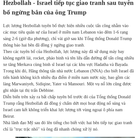
Hezbollah - Israel tiếp tục giao tranh sau tuyên
bố ngừng bắn của ông Trump
Lực lượng Hezbollah tuyên bố thực hiện nhiều cuộc tấn công nhằm vào
các mục tiêu quân sự của Israel ở miền nam Lebanon vào đêm 1-6 rạng
sáng 2-6 (giờ địa phương), chỉ vài giờ sau khi Tổng thống Donald Trump
thông báo hai bên đã đồng ý ngừng giao tranh.
Theo các tuyên bố của Hezbollah, lực lượng này đã sử dụng máy bay
không người lái, rocket, pháo binh và tên lửa dẫn đường để tấn công nhiều
xe tăng Merkava cùng binh sĩ Israel tại các khu vực Hadatha và Bayada.
Trong khi đó, Hãng thông tấn nhà nước Lebanon (NNA) cho biết Israel đã
tiến hành không kích nhiều địa điểm ở miền nam nước này, bao gồm các
làng Marwaniyeh, Sidiqine, Yater và Mansouri. Một vụ nổ lớn cũng được
ghi nhận tại thị trấn Debbine.
Diễn biến trên xảy ra bất chấp tuyên bố trước đó của Tổng thống Donald
Trump rằng Hezbollah đã đồng ý chấm dứt mọi hoạt động nổ súng và
Israel cam kết không triển khai lực lượng tới vùng ngoại ô phía nam
Beirut.
Nhà lãnh đạo Mỹ sau đó lên tiếng cho biết việc hai bên tiếp tục giao tranh
chỉ là "trục trặc nhỏ" và ông đã nhanh chóng xử lý nó.