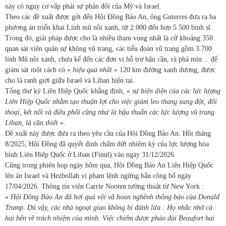
này có nguy cơ vấp phải sự phản đối của Mỹ và Israel.
Theo các đề xuất được gởi đến Hội Đồng Bảo An, ông Guterres đưa ra ba
phương án triển khai Lính mũ nồi xanh, từ 2.000 đến hơn 5.500 binh sĩ.
Trong đó, giải pháp được cho là nhiều tham vọng nhất là cử khoảng 350
quan sát viên quân sự không vũ trang, các tiểu đoàn vũ trang gồm 3.700
lính Mũ nồi xanh, chưa kể đến các đơn vị hỗ trợ hậu cần, rà phá mìn… để
giám sát một cách có «
hiệu quả nhất
» 120 km đường xanh dương, được
cho là ranh giới giữa Israel và Liban hiện tại.
Tổng thư ký Liên Hiệp Quốc khẳng định, «
sự hiện diện của các lực lượng
Liên Hiệp Quốc nhằm tạo thuận lợi cho việc giảm leo thang xung đột, đối
thoại, kết nối và điều phối cũng như là hậu thuẫn các lực lượng vũ trang
Liban, là cần thiết
».
Đề xuất này được đưa ra theo yêu cầu của Hội Đồng Bảo An. Hồi tháng
8/2025, Hội Đồng đã quyết định chấm dứt nhiệm kỳ của lực lượng hòa
bình Liên Hiệp Quốc ở Liban (Finul) vào ngày 31/12/2026.
Cũng trong phiên họp ngày hôm qua, Hội Đồng Bảo An Liên Hiệp Quốc
lên án Israel và Hezbollah vi phạm lệnh ngừng bắn công bố ngày
17/04/2026. Thông tín viên Carrie Nooten tường thuật từ New York :
«
Hội Đồng Bảo An đã hơi quá vội vã hoan nghênh thông báo của Donald
Trump. Dù vậy, các nhà ngoại giao không bị đánh lừa : Họ nhắc nhở cả
hai bên về trách nhiệm của mình. Việc chiếm được pháo đài Beaufort hai