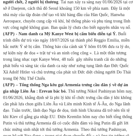
người chết, 2 người bị thương
. Tai nạn xảy ra sáng nay 01/06/2026 tại cơ
sở ở Daejeon, cách thủ đô Seoul khoảng 150 km về phía nam. Đây là một
nhà máy của tập đoàn chế tạo vũ khí hàng đầu của Hàn Quốc, Hanwha
Aerospace, chuyên cung cấp vũ khí, hệ thống pháo và phụ tùng trong lĩnh
vực công nghệ không gian. Ban quản lý chưa cho biết nguyên nhân vụ nổ.
(AFP) - Nam danh ca Mỹ Kanye West bị cấm biểu diễn tại Ý.
Buổi
trình diễn dự trù vào ngày 18/07/2026 tại thành phố Reggio Emilia, miền
bắc nước Ý sẽ bị cấm. Thông báo của cảnh sát Ý hôm 01/06 đưa ra lý do,
sự kiện này đe dọa « trật tự và an ninh công cộng ». Là một thần tượng
trong làng nhạc rapt Kanye West, 48 tuổi gây nhiều tranh cãi do những
phát biểu và sáng tác của danh ca này như xưng tụng lãnh đạo Đức Quốc
Xã Adolf Hitler và chủ trương của phát xít Đức diệt chủng người Do Thái
trong Đệ Nhị Thế Chiến.
(AFP) – Tổng thống Nga kêu gọi Armenia trưng cầu dân ý về dự án
gia nhập Liên Âu : Erevan bác bỏ.
Thủ tướng
Nikol Pashinyan hôm nay,
01/06/2026, khẳng định sẽ là phi lý khi tổ chức trưng cầu dân ý khi không
cần phải lựa chọn giữa Liên Âu và Liên minh Kinh tế Á-Âu, do Nga lãnh
đạo. Tuần trước, lãnh đạo Nga đe dọa, tình hình Ukraina đã trở nên tồi tệ
khi Kiev cố gắng gia nhập EU. Điện Kremlin hôm nay cho biết tổng thống
Putin và thủ tướng Armenia đã có cuộc điện đàm và ông Putin đã gửi lời
chúc mừng sinh nhật tới thủ tướng Armenia. Theo thủ tướng Pashinyan,
quan hệ với Nga đang « trong giai đoạn chuyển đổi » và ông tin tưởng sẽ