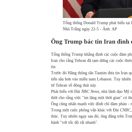
Tổng thống Donald Trump phát biểu tại 
Nhà Trắng ngày 22-5 - Ảnh: AP
Ông Trump bác tin Iran đình
Tổng thống Trump khẳng định các cuộc đàm phán 
Iran cho rằng Tehran đã tạm dừng các cuộc thươ
tin.
Trước đó Hãng thông tấn Tasnim đưa tin Iran quy
tiến sâu hơn vào miền nam Lebanon. Tuy nhiên
từ Tehran về động thái này.
Phát biểu với Đài
NBC News
, nhà lãnh đạo Mỹ n
thời cho rằng việc "im lặng một thời gian" có thể
Ông cũng nhấn mạnh việc đình chỉ đàm phán - nế
Trong một cuộc phỏng vấn khác với Đài
CNBC
thúc. Tuy nhiên ngay sau đó, ông đăng trên Tru
hành "với tốc độ rất nhanh".