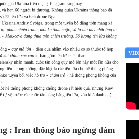
 quốc gia Ukraina trên mạng Telegram sáng nay.
ạng và hơn 60 người bị thương. Không quân Ukraina thông báo đã
 số 73 tên lửa và 656 drone Nga.
g Ukraina Andriy Sybiga, trong một tuyên bố đăng trên mạng xã
 tội phạm chiến tranh, một kẻ thua cuộc, và lá bài duy nhất ông ta
h «
Matxcơva đang thua trên chiến trường. Số lượng tên lửa không
 công «
quy mô lớn
» đêm qua nhằm vào nhiều cơ sở thuộc tổ hợp
VID
ũ khí chính xác cao
», bao gồm tên lửa siêu thanh.
lensky nhấn mạnh, cuộc tấn công quy mô lớn này một lần nữa cho
ng tiện phòng không, đặc biệt là các tên lửa cho hệ thống phòng
nko tuyên bố, việc hỗ trợ «
chậm trễ
» hệ thống phòng không của
».
một hệ thống phòng không chống drone rất hiệu quả, nhưng Kiev
ể tự vệ trước các cuộc tấn công bằng tên lửa, vốn khó đánh chặn
ng : Iran thông báo ngừng đàm