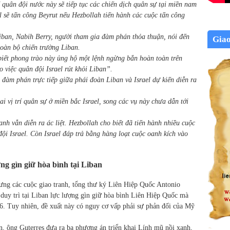
quân đội nước này sẽ tiếp tục các chiến dịch quân sự tại miền nam
l sẽ tấn công Beyrut nếu Hezbollah tiến hành các cuộc tấn công
iban, Nabih Berry, người tham gia đàm phán thỏa thuận, nói đến
Gia
toàn bộ chiến trường Liban.
biết phong trào này ủng hộ một lệnh ngừng bắn hoàn toàn trên
 việc quân đội Israel rút khỏi Liban”.
 đàm phán trực tiếp giữa phái đoàn Liban và Israel dự kiến diễn ra
ai vị trí quân sự ở miền bắc Israel, song các vụ này chưa dẫn tới
nh vẫn diễn ra ác liệt. Hezbollah cho biết đã tiến hành nhiều cuộc
ội Israel. Còn Israel đáp trả bằng hàng loạt cuộc oanh kích vào
ng gìn giữ hòa bình tại Liban
ưng các cuộc giao tranh, tổng thư ký Liên Hiệp Quốc Antonio
duy trì tại Liban lực lượng gìn giữ hòa bình Liên Hiệp Quốc mà
6. Tuy nhiên, đề xuất này có nguy cơ vấp phải sự phản đối của Mỹ
, ông Guterres đưa ra ba phương án triển khai Lính mũ nồi xanh,