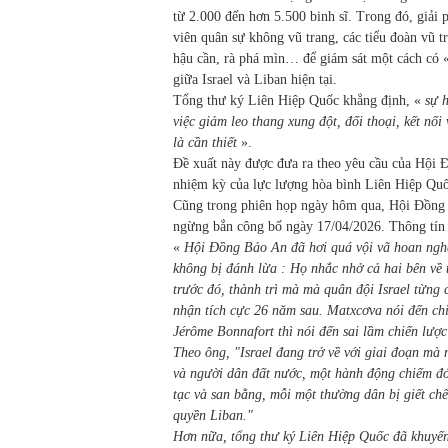
từ 2.000 đến hơn 5.500 binh sĩ. Trong đó, giải
viên quân sự không vũ trang, các tiểu đoàn vũ 
hậu cần, rà phá mìn… để giám sát một cách có 
giữa Israel và Liban hiện tại.
Tổng thư ký Liên Hiệp Quốc khẳng định, «
sự 
việc giảm leo thang xung đột, đối thoại, kết nố
là cần thiết
».
Đề xuất này được đưa ra theo yêu cầu của Hội 
nhiệm kỳ của lực lượng hòa bình Liên Hiệp Quố
Cũng trong phiên họp ngày hôm qua, Hội Đồng 
ngừng bắn công bố ngày 17/04/2026. Thông tín 
«
Hội Đồng Bảo An đã hơi quá vội vã hoan ngh
không bị đánh lừa : Họ nhắc nhở cả hai bên về 
trước đó, thành trì mà mà quân đội Israel từng
nhận tích cực 26 năm sau. Matxcơva nói đến ch
Jérôme Bonnafort thì nói đến sai lầm chiến lược
Theo ông, "Israel đang trở về với giai đoạn mà 
và người dân đất nước, một hành động chiếm đón
tạc và san bằng, mỗi một thường dân bị giết ch
quyền Liban."
Hơn nữa, tổng thư ký Liên Hiệp Quốc đã khuyến 