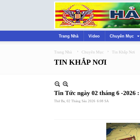
Trang Nhà
Video
Chuyên Mục
›
›
Trang Nhà
Chuyên Mục
Tin Khắp Nơi
TIN KHẮP NƠI
Tin Tức ngày 02 tháng 6 -2026 :
Thứ Ba, 02 Tháng Sáu 2026
6:08 SA