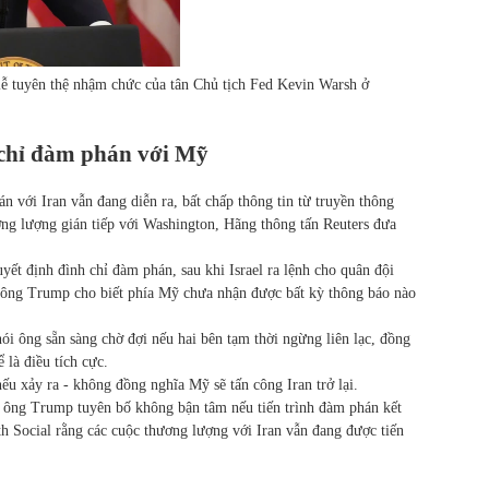
lễ tuyên thệ nhậm chức của tân Chủ tịch Fed Kevin Warsh ở
 chỉ đàm phán với Mỹ
với Iran vẫn đang diễn ra, bất chấp thông tin từ truyền thông
ng lượng gián tiếp với Washington, Hãng thông tấn Reuters đưa
ết định đình chỉ đàm phán, sau khi Israel ra lệnh cho quân đội
 ông Trump cho biết phía Mỹ chưa nhận được bất kỳ thông báo nào
ói ông sẵn sàng chờ đợi nếu hai bên tạm thời ngừng liên lạc, đồng
 là điều tích cực.
u xảy ra - không đồng nghĩa Mỹ sẽ tấn công Iran trở lại.
, ông Trump tuyên bố không bận tâm nếu tiến trình đàm phán kết
th Social rằng các cuộc thương lượng với Iran vẫn đang được tiến