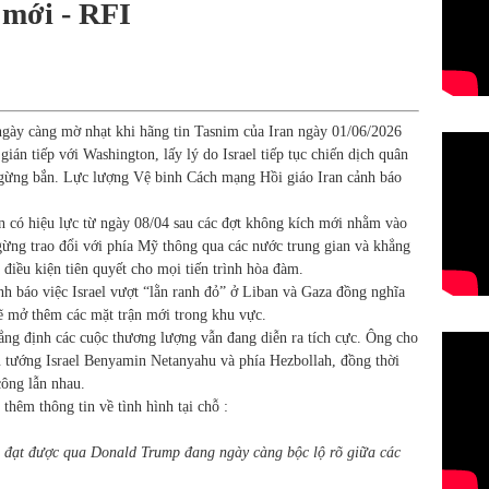
 mới - RFI
gày càng mờ nhạt khi hãng tin Tasnim của Iran ngày 01/06/2026
ián tiếp với Washington, lấy lý do Israel tiếp tục chiến dịch quân
ngừng bắn. Lực lượng Vệ binh Cách mạng Hồi giáo Iran cảnh báo
n có hiệu lực từ ngày 08/04 sau các đợt không kích mới nhằm vào
ngừng trao đổi với phía Mỹ thông qua các nước trung gian và khẳng
điều kiện tiên quyết cho mọi tiến trình hòa đàm.
h báo việc Israel vượt “lằn ranh đỏ” ở Liban và Gaza đồng nghĩa
sẽ mở thêm các mặt trận mới trong khu vực.
g định các cuộc thương lượng vẫn đang diễn ra tích cực. Ông cho
ủ tướng Israel Benyamin Netanyahu và phía Hezbollah, đồng thời
công lẫn nhau.
 thêm thông tin về tình hình tại chỗ :
ận đạt được qua Donald Trump đang ngày càng bộc lộ rõ giữa các