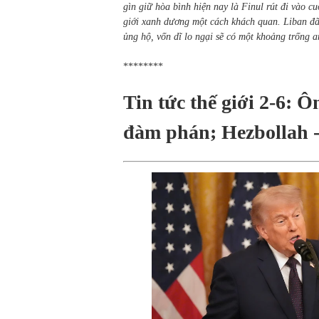
gìn giữ hòa bình hiện nay là Finul rút đi vào 
giới xanh dương một cách khách quan. Liban đ
ủng hộ, vốn dĩ lo ngại sẽ có một khoảng trống 
********
Tin tức thế giới 2-6: 
đàm phán; Hezbollah -