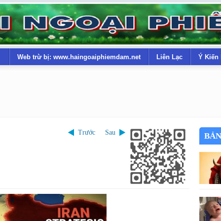
Web trừ bị: www.haingoaiphiemdam.net
Liên Lạc
Ý Kiến
Trước
Sau
BẢN