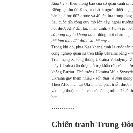
Kharkiv
», theo thông báo của cơ quan cảnh sát
Riêng tại thủ đô Kiev, ít nhất 6 người thiệt m
bắn hạ được 602 drone và 40 tên lửa trong tổng
Sau cuộc tấn công quy mô lớn này, ngoại trưởn
hội được AFP dẫn lại, nhận định: «
Putin là một
có trong tay là khủng bố
», đồng thời nhấn mạn
thể làm thay đổi được xu thế này
».
Trong khi đó, phía Nga khẳng định là cuộc tấn
công nghiệp quân sự trên khắp Ukraina bằng «
v
Trên mạng X, tổng thống Ukraina Volodymyr Ze
thấy Ukraina cần được hỗ trợ khẩn cấp các phươ
không Patriot. Thủ tướng Ukraina Yulia Svyryde
Ukraina gây thêm nhiều «
tổn thất về sinh mạng
Theo AFP, hiện tại Ukraina đã phát triển được 
vẫn phụ thuộc nhiều vào các đồng minh để có th
hơn.
***********
Chiến tranh Trung Đô