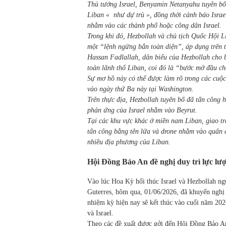
Thủ tướng Israel, Benyamin Netanyahu tuyên bố 
Liban « như dự trù », đồng thời cảnh báo Israe
nhằm vào các thành phố hoặc công dân Israel.
Trong khi đó, Hezbollah và chủ tịch Quốc Hội L
một “lệnh ngừng bắn toàn diện”, áp dụng trên 
Hassan Fadlallah, dân biểu của Hezbollah cho 
toàn lãnh thổ Liban, coi đó là “bước mở đầu cho
Sự mơ hồ này có thể được làm rõ trong các cuộc
vào ngày thứ Ba này tại Washington.
Trên thực địa, Hezbollah tuyên bố đã tấn công h
phản ứng của Israel nhằm vào Beyrut.
Tại các khu vực khác ở miền nam Liban, giao tra
tấn công bằng tên lửa và drone nhằm vào quân đ
nhiều địa phương của Liban.
Hội Đồng Bảo An đề nghị duy trì lực lượ
Vào lúc Hoa Kỳ hối thúc Israel và Hezbollah ng
Guterres, hôm qua, 01/06/2026, đã khuyến nghị 
nhiệm kỳ hiện nay sẽ kết thúc vào cuối năm 202
và Israel.
Theo các đề xuất được gởi đến Hội Đồng Bảo An