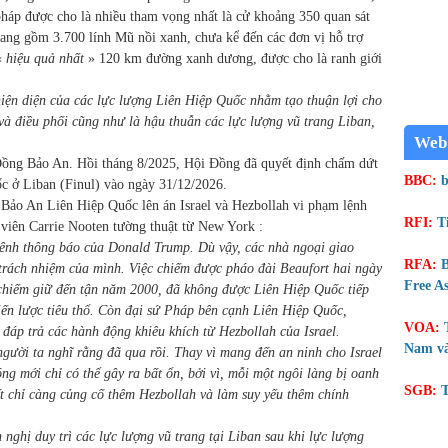
 pháp được cho là nhiều tham vọng nhất là cử khoảng 350 quan sát
trang gồm 3.700 lính Mũ nồi xanh, chưa kể đến các đơn vị hỗ trợ
«
hiệu quả nhất
» 120 km đường xanh dương, được cho là ranh giới
hiện diện của các lực lượng Liên Hiệp Quốc nhằm tạo thuận lợi cho
i và điều phối cũng như là hậu thuẫn các lực lượng vũ trang Liban,
Web
Đồng Bảo An. Hồi tháng 8/2025, Hội Đồng đã quyết định chấm dứt
BBC:
b
c ở Liban (Finul) vào ngày 31/12/2026.
Bảo An Liên Hiệp Quốc lên án Israel và Hezbollah vi phạm lệnh
RFI:
T
viên Carrie Nooten tường thuật từ New York :
ênh thông báo của Donald Trump. Dù vậy, các nhà ngoại giao
RFA:
B
trách nhiệm của mình. Việc chiếm được pháo đài Beaufort hai ngày
Free As
 chiếm giữ đến tận năm 2000, đã không được Liên Hiệp Quốc tiếp
iến lược tiêu thổ. Còn đại sứ Pháp bên cạnh Liên Hiệp Quốc,
VOA:
 đáp trả các hành động khiêu khích từ Hezbollah của Israel.
Nam và
người ta nghĩ rằng đã qua rồi. Thay vì mang đến an ninh cho Israel
g mới chỉ có thể gây ra bất ổn, bởi vì, mỗi một ngôi làng bị oanh
SGB:
T
ết chỉ càng củng cố thêm Hezbollah và làm suy yếu thêm chính
nghị duy trì các lực lượng vũ trang tại Liban sau khi lực lượng