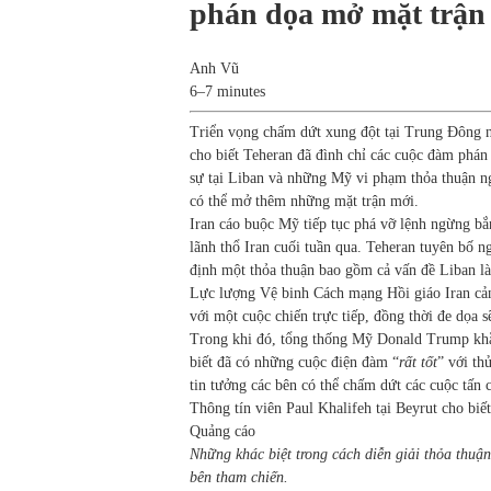
phán dọa mở mặt trận
Anh Vũ
6–7 minutes
Triển vọng chấm dứt xung đột tại Trung Đông n
cho biết Teheran đã đình chỉ các cuộc đàm phán g
sự tại Liban và những Mỹ vi phạm thỏa thuận 
có thể mở thêm những mặt trận mới.
Iran cáo buộc Mỹ tiếp tục phá vỡ lệnh ngừng bắ
lãnh thổ Iran cuối tuần qua. Teheran tuyên bố 
định một thỏa thuận bao gồm cả vấn đề Liban là 
Lực lượng Vệ binh Cách mạng Hồi giáo Iran cản
với một cuộc chiến trực tiếp, đồng thời đe dọa 
Trong khi đó, tổng thống Mỹ Donald Trump khẳn
biết đã có những cuộc điện đàm “
rất tốt
” với th
tin tưởng các bên có thể chấm dứt các cuộc tấn 
Thông tín viên Paul Khalifeh tại Beyrut cho biết
Quảng cáo
Những khác biệt trong cách diễn giải thỏa thu
bên tham chiến.