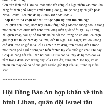
Còn trên lãnh thổ Ukraina, một cuộc tấn công của Nga nhắm vào một kho
hàng ở thành phố Dnipro (miền trung-đông), thuộc công ty chuyển phát
Nova Poshta. Tòa nhà đã bị
« thiêu rụi hoàn toàn ».
Pháp lần thứ 4 chặn bắt tàu thuộc hạm đội tàu ma của Nga
Liên quan đến Pháp, hôm nay 01/06 tổng thống Macron thông báo là trong
một chiến dịch được tiến hành trên vùng biển quốc tế ở Đại Tây Dương,
hải quân Pháp, với sự hỗ trợ của nhiều đối tác, trong đó có Anh, đã chặn
giữ một tàu thuộc hạm đội tàu ma, đến từ Nga. Tàu Tagor, khi đó không
chở dầu, treo cờ giả là tàu của Camerun và đang trên đường đến Limbé,
một thành phố nghỉ dưỡng ven biển ở phía tây của quốc gia châu Phi này.
Cơ quan hàng hải của Pháp nói với AFP là con tàu này đã bị theo dõi và
nằm trong danh sách trừng phạt của Liên Âu, cũng như Hoa Kỳ, và đã
nhiều lần thay đổi cờ để che giấu nguồn gốc thật của tàu, tránh bị kiểm
soát.
********************
Hội Đồng Bảo An họp khẩn về tình
hình Liban, quân đội Israel tấn