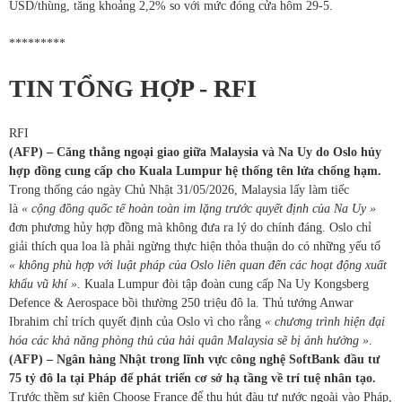
USD/thùng, tăng khoảng 2,2% so với mức đóng cửa hôm 29-5.
*********
TIN TỔNG HỢP - RFI
RFI
(AFP) – Căng thẳng ngoại giao giữa Malaysia và Na Uy do Oslo hủy
hợp đồng cung cấp cho Kuala Lumpur hệ thống tên lửa chống hạm.
Trong thống cáo ngày Chủ Nhật 31/05/2026, Malaysia lấy làm tiếc
là
« cộng đồng quốc tế hoàn toàn im lặng trước quyết định của Na Uy »
đơn phương hủy hợp đồng mà không đưa ra lý do chính đáng. Oslo chỉ
giải thích qua loa là phải ngừng thực hiện thỏa thuận do có những yếu tố
« không phù hợp với luật pháp của Oslo liên quan đến các hoạt động xuất
khẩu vũ khí »
. Kuala Lumpur đòi tập đoàn cung cấp Na Uy Kongsberg
Defence & Aerospace bồi thường 250 triệu đô la. Thủ tướng Anwar
Ibrahim chỉ trích quyết định của Oslo vì cho rằng
« chương trình hiện đại
hóa các khả năng phòng thủ của hải quân Malaysia sẽ bị ảnh hưởng »
.
(AFP) – Ngân hàng Nhật trong lĩnh vực công nghệ SoftBank đầu tư
75 tỷ đô la tại Pháp để phát triển cơ sở hạ tầng về trí tuệ nhân tạo.
Trước thềm sự kiện Choose France để thu hút đàu tư nước ngoài vào Pháp,