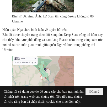
Binh sĩ Ukraine. Ảnh: Lữ đoàn tấn công đường không số 80
Ukraine
Hiện quân Nga chưa bình luận về tuyên bố trên.
Bản đồ được chuyên trang theo dõi xung đột Deep State công bố hôm nay
cho thấy, khu vực phía đông và nam làng Riasne nằm trong vùng xám tức
nơi nổ ra các cuộc giao tranh giữa quân Nga và lực lượng phòng thủ
Ukraine.
Chúng tôi sử dụng cookie để cung cấp cho bạn trải nghiệm
Đồng ý
tốt nhất trên trang web của chúng tôi. Nếu tiếp tục, chúng
Ảnh: Deep State
tôi cho rằng bạn đã chấp thuận cookie cho mục đích này.