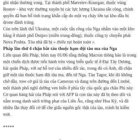
ghi nhận thương vong. Tại thành phố Matveïev-Kourgan, thuộc vùng
Rostov - khu vực thường xuyên bị các lực lượng Ukraina tấn công, chính
quyền đã ban bố tình trạng khẩn cấp do một vụ cháy lớn tại kho dầu bị
drone đánh trúng.
Còn trên lãnh thổ Ukraina, một cuộc tấn công của Nga nhắm vào một kho
hàng ở thành phố Dnipro (miền trung-đông), thuộc công ty chuyển phát
Nova Poshta. Tòa nhà đã bị
« thiêu rụi hoàn toàn ».
Pháp lần thứ 4 chặn bắt tàu thuộc hạm đội tàu ma của Nga
Liên quan đến Pháp, hôm nay 01/06 tổng thống Macron thông báo là trong
một chiến dịch được tiến hành trên vùng biển quốc tế ở Đại Tây Dương,
hải quân Pháp, với sự hỗ trợ của nhiều đối tác, trong đó có Anh, đã chặn
giữ một tàu thuộc hạm đội tàu ma, đến từ Nga. Tàu Tagor, khi đó không
chở dầu, treo cờ giả là tàu của Camerun và đang trên đường đến Limbé,
một thành phố nghỉ dưỡng ven biển ở phía tây của quốc gia châu Phi này.
Cơ quan hàng hải của Pháp nói với AFP là con tàu này đã bị theo dõi và
nằm trong danh sách trừng phạt của Liên Âu, cũng như Hoa Kỳ, và đã
nhiều lần thay đổi cờ để che giấu nguồn gốc thật của tàu, tránh bị kiểm
soát.
*****