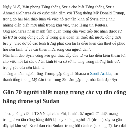
Ngày 31-5, Văn phòng Tổng thống Syria cho biết Tổng thống Syria
Ahmed al-Sharaa đã có cuộc điện đàm với Tổng thống Mỹ Donald Trump,
trong đó hai bên thảo luận về việc hỗ trợ nền kinh tế Syria cũng như
những diễn biến mới nhất trong khu vực, theo Hãng tin Reuters.
Ông al-Sharaa nhấn mạnh tầm quan trọng của việc tiếp tục nhận được sự
hỗ trợ từ cộng đồng quốc tế trong giai đoạn tái thiết đất nước, đồng thời
lưu ý "việc dỡ bỏ các lệnh trừng phạt còn lại là điều kiện cần thiết để phục
hồi nền kinh tế và cải thiện mức sống của người dân".
Nhà lãnh đạo Syria cũng kêu gọi thúc đẩy đầu tư và tạo điều kiện thuận lợi
cho việc nối lại các dự án kinh tế và cơ sở hạ tầng trong những lĩnh vực
trọng yếu của nền kinh tế.
Tháng 5 năm ngoái, ông Trump gặp ông al-Sharaa ở
Saudi Arabia
, trở
thành tổng thống Mỹ đầu tiên trong 25 năm gặp một nhà lãnh đạo Syria.
Gần 70 người thiệt mạng trong các vụ tấn công
bằng drone tại Sudan
Theo phóng viên TTXVN tại châu Phi, ít nhất 67 người đã thiệt mạng
trong 2 vụ tấn công bằng thiết bị bay không người lái (drone) xảy ra gần
đây tại khu vực Kordofan của Sudan, trong bối cảnh cuộc xung đột kéo dài