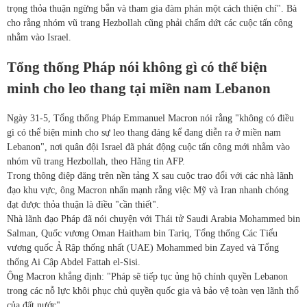
trọng thỏa thuận ngừng bắn và tham gia đàm phán một cách thiện chí". Bà
cho rằng nhóm vũ trang Hezbollah cũng phải chấm dứt các cuộc tấn công
nhằm vào Israel.
Tổng thống Pháp nói không gì có thể biện
minh cho leo thang tại miền nam Lebanon
Ngày 31-5, Tổng thống Pháp Emmanuel Macron nói rằng "không có điều
gì có thể biện minh cho sự leo thang đáng kể đang diễn ra ở miền nam
Lebanon", nơi quân đội Israel đã phát động cuộc tấn công mới nhằm vào
nhóm vũ trang Hezbollah, theo Hãng tin AFP.
Trong thông điệp đăng trên nền tảng X sau cuộc trao đổi với các nhà lãnh
đạo khu vực, ông Macron nhấn mạnh rằng việc Mỹ và Iran nhanh chóng
đạt được thỏa thuận là điều "cần thiết".
Nhà lãnh đạo Pháp đã nói chuyện với Thái tử Saudi Arabia Mohammed bin
Salman, Quốc vương Oman Haitham bin Tariq, Tổng thống Các Tiểu
vương quốc Ả Rập thống nhất (UAE) Mohammed bin Zayed và Tổng
thống Ai Cập Abdel Fattah el-Sisi.
Ông Macron khẳng định: "Pháp sẽ tiếp tục ủng hộ chính quyền Lebanon
trong các nỗ lực khôi phục chủ quyền quốc gia và bảo vệ toàn vẹn lãnh thổ
của đất nước".