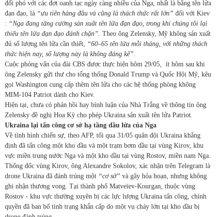
đối phó với các đợt oanh tạc ngày càng nhiều của Nga, nhất là bằng tên lửa
đạn đạo, là
“ưu tiên hàng đầu và cũng là thách thức rất lớn”
đối với Kiev
:
“Nga đang tăng cường sản xuất tên lửa đạn đạo, trong khi chúng tôi lại
thiếu tên lửa đạn đạo đánh chặn”.
Theo ông Zelensky, Mỹ không sản xuất
đủ số lượng tên lửa cần thiết,
“60–65 tên lửa mỗi tháng, với những thách
thức hiện nay, số lượng này là không đáng kể”.
Cuộc phỏng vấn của đài CBS được thực hiện hôm 29/05, ít hôm sau khi
ông Zelensky gửi thư cho tổng thống Donald Trump và Quốc Hội Mỹ, kêu
gọi Washington cung cấp thêm tên lửa cho các hệ thống phòng không
MIM-104 Patriot dành cho Kiev.
Hiện tại, chưa có phản hồi hay bình luận của Nhà Trắng về thông tin ông
Zelensky đề nghị Hoa Kỳ cho phép Ukraina sản xuất tên lửa Patriot.
Ukraina lại tấn công cơ sở hạ tầng dầu lửa của Nga
Về tình hình chiến sự, theo AFP, tối qua 31/05 quân đội Ukraina khẳng
định đã tấn công một kho dầu và một trạm bơm dầu tại vùng Kirov, khu
vực miền trung nước Nga và một kho dầu tại vùng Rostov, miền nam Nga.
Thống đốc vùng Kirov, ông Alexandre Sokolov, xác nhận trên Telegram là
drone Ukraina đã đánh trúng một
“cơ sở”
và gây hỏa hoạn, nhưng không
ghi nhận thương vong. Tại thành phố Matveïev-Kourgan, thuộc vùng
Rostov - khu vực thường xuyên bị các lực lượng Ukraina tấn công, chính
quyền đã ban bố tình trạng khẩn cấp do một vụ cháy lớn tại kho dầu bị
drone đánh trúng.