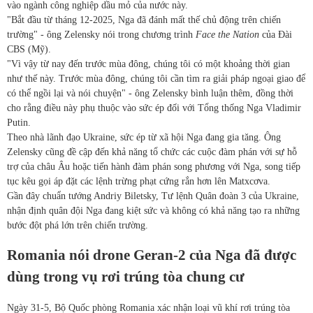
vào ngành công nghiệp dầu mỏ của nước này.
"Bắt đầu từ tháng 12-2025, Nga đã đánh mất thế chủ động trên chiến
trường" - ông Zelensky nói trong chương trình
Face the Nation
của Đài
CBS (Mỹ).
"Vì vậy từ nay đến trước mùa đông, chúng tôi có một khoảng thời gian
như thế này. Trước mùa đông, chúng tôi cần tìm ra giải pháp ngoại giao để
có thể ngồi lại và nói chuyện" - ông Zelensky bình luận thêm, đồng thời
cho rằng điều này phụ thuộc vào sức ép đối với Tổng thống Nga Vladimir
Putin.
Theo nhà lãnh đạo Ukraine, sức ép từ xã hội Nga đang gia tăng. Ông
Zelensky cũng đề cập đến khả năng tổ chức các cuộc đàm phán với sự hỗ
trợ của châu Âu hoặc tiến hành đàm phán song phương với Nga, song tiếp
tục kêu gọi áp đặt các lệnh trừng phạt cứng rắn hơn lên Matxcơva.
Gần đây chuẩn tướng Andriy Biletsky, Tư lệnh Quân đoàn 3 của Ukraine,
nhận định quân đội Nga đang kiệt sức và không có khả năng tạo ra những
bước đột phá lớn trên chiến trường.
Romania nói drone Geran-2 của Nga đã được
dùng trong vụ rơi trúng tòa chung cư
Ngày 31-5, Bộ Quốc phòng Romania xác nhận loại vũ khí rơi trúng tòa