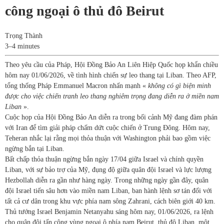
công ngoại ô thủ đô Beirut
Trọng Thành
3–4 minutes
Theo yêu cầu của Pháp, Hội Đồng Bảo An Liên Hiệp Quốc họp khẩn chiều
hôm nay 01/06/2026, về tình hình chiến sự leo thang tại Liban. Theo AFP,
tổng thống Pháp Emmanuel Macron nhấn mạnh «
không có gì biện minh
được cho việc chiến tranh leo thang nghiêm trọng đang diễn ra ở miền nam
Liban
».
Cuộc họp của Hội Đồng Bảo An diễn ra trong bối cảnh Mỹ đang đàm phán
với Iran để tìm giải pháp chấm dứt cuộc chiến ở Trung Đông. Hôm nay,
Teheran nhắc lại rằng mọi thỏa thuận với Washington phải bao gồm việc
ngừng bắn tại Liban.
Bất chấp thỏa thuận ngừng bắn ngày 17/04 giữa Israel và chính quyền
Liban, với sự bảo trợ của Mỹ, đụng độ giữa quân đội Israel và lực lượng
Hezbollah diễn ra gần như hàng ngày. Trong những ngày gần đây, quân
đội Israel tiến sâu hơn vào miền nam Liban, ban hành lệnh sơ tán đối với
tất cả cư dân trong khu vực phía nam sông Zahrani, cách biên giới 40 km.
Thủ tướng Israel Benjamin Netanyahu sáng hôm nay, 01/06/2026, ra lệnh
cho quân đội tấn công vùng ngoại ô phía nam Beirut, thủ đô Liban, một