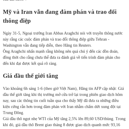
Mỹ và Iran vẫn đang đàm phán và trao đổi
thông điệp
Ngày 31-5, Ngoại trưởng Iran Abbas Araghchi nói với truyền thông nước
này rằng các cuộc đàm phán và trao đổi thông điệp giữa Tehran -
Washington vẫn đang tiếp diễn, theo Hãng tin Reuters.
Ông Araghchi nhấn mạnh rằng không nên quá chú ý đến các đồn đoán,
đồng thời cho rằng chưa thể đưa ra đánh giá về tiến trình đàm phán cho
đến khi đạt được kết quả rõ ràng.
Giá dầu thế giới tăng
Vào khoảng 6h sáng 1-6 (theo giờ Việt Nam), Hãng tin AFP cập nhật: Giá
dầu thế giới tăng khi thị trường mở cửa trở lại trong phiên giao dịch hôm
nay, sau các thông tin cuối tuần qua cho thấy Mỹ đã đưa ra những điều
kiện cứng rắn hơn trong đàm phán với Iran nhằm chấm dứt xung đột tại
Trung Đông.
Giá dầu thô ngọt nhẹ WTI của Mỹ tăng 2,5% lên 89,60 USD/thùng. Trong
khi đó, giá dầu thô Brent giao tháng 8 được giao dịch quanh mức 93,16