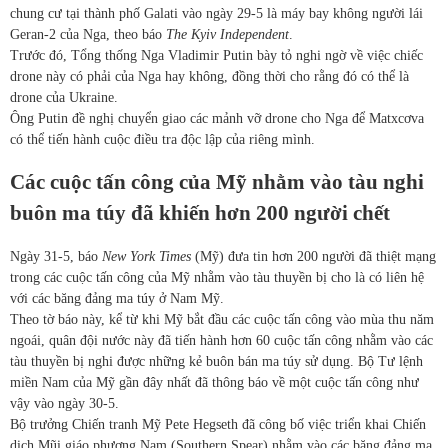
chung cư tại thành phố Galati vào ngày 29-5 là máy bay không người lái
Geran-2 của Nga, theo báo
The Kyiv Independent
.
Trước đó, Tổng thống Nga Vladimir Putin bày tỏ nghi ngờ về việc chiếc
drone này có phải của Nga hay không, đồng thời cho rằng đó có thể là
drone của Ukraine.
Ông Putin đề nghị chuyển giao các mảnh vỡ drone cho Nga để Matxcơva
có thể tiến hành cuộc điều tra độc lập của riêng mình.
Các cuộc tấn công của Mỹ nhằm vào tàu nghi
buôn ma túy đã khiến hơn 200 người chết
Ngày 31-5, báo
New York Times
(Mỹ) đưa tin hơn 200 người đã thiệt mạng
trong các cuộc tấn công của Mỹ nhằm vào tàu thuyền bị cho là có liên hệ
với các băng đảng ma túy ở Nam Mỹ.
Theo tờ báo này, kể từ khi Mỹ bắt đầu các cuộc tấn công vào mùa thu năm
ngoái, quân đội nước này đã tiến hành hơn 60 cuộc tấn công nhằm vào các
tàu thuyền bị nghi được những kẻ buôn bán ma túy sử dụng. Bộ Tư lệnh
miền Nam của Mỹ gần đây nhất đã thông báo về một cuộc tấn công như
vậy vào ngày 30-5.
Bộ trưởng Chiến tranh Mỹ Pete Hegseth đã công bố việc triển khai Chiến
dịch Mũi giáo phương Nam (Southern Spear) nhằm vào các băng đảng ma