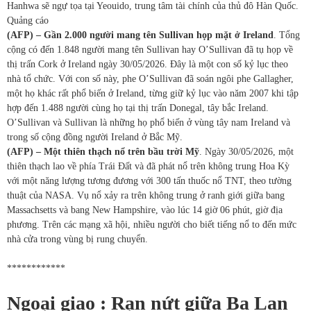
Hanhwa sẽ ngự tọa tại Yeouido, trung tâm tài chính của thủ đô Hàn Quốc.
Quảng cáo
(AFP) – Gần 2.000 người mang tên Sullivan họp mặt ở Ireland
. Tổng
cộng có đến 1.848 người mang tên Sullivan hay O’Sullivan đã tụ họp về
thị trấn Cork ở Ireland ngày 30/05/2026. Đây là một con số kỷ lục theo
nhà tổ chức. Với con số này, phe O’Sullivan đã soán ngôi phe Gallagher,
một họ khác rất phổ biến ở Ireland, từng giữ kỷ lục vào năm 2007 khi tập
hợp đến 1.488 người cùng họ tại thị trấn Donegal, tây bắc Ireland.
O’Sullivan và Sullivan là những họ phổ biến ở vùng tây nam Ireland và
trong số cộng đồng người Ireland ở Bắc Mỹ.
(AFP) – Một thiên thạch nổ trên bầu trời Mỹ
. Ngày 30/05/2026, một
thiên thạch lao về phía Trái Đất và đã phát nổ trên không trung Hoa Kỳ
với một năng lượng tương đương với 300 tấn thuốc nổ TNT, theo tường
thuật của NASA. Vụ nổ xảy ra trên không trung ở ranh giới giữa bang
Massachsetts và bang New Hampshire, vào lúc 14 giờ 06 phút, giờ địa
phương. Trên các mạng xã hội, nhiều người cho biết tiếng nổ to đến mức
nhà cửa trong vùng bị rung chuyển.
************
Ngoại giao : Rạn nứt giữa Ba Lan