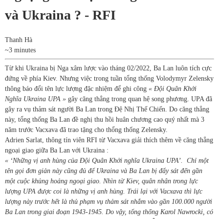
và Ukraina ? - RFI
Thanh Hà
~3 minutes
Từ khi Ukraina bị Nga xâm lược vào tháng 02/2022, Ba Lan luôn tích cực
đứng về phía Kiev. Nhưng việc trong tuần tổng thống Volodymyr Zelensky
thông báo đổi tên lực lượng đặc nhiệm để ghi công
« Đội Quân Khởi
Nghĩa Ukraina UPA »
gây căng thẳng trong quan hệ song phương. UPA đã
gây ra vụ thảm sát người Ba Lan trong Đệ Nhị Thế Chiến. Do căng thẳng
này, tổng thống Ba Lan đề nghị thu hồi huân chương cao quý nhất mà 3
năm trước Vacxava đã trao tặng cho thổng thống Zelensky.
Adrien Sarlat, thông tín viên RFI từ Vacxava giải thích thêm về căng thẳng
ngoại giao giữa Ba Lan với Ukraina :
« ‘Những vị anh hùng của Đội Quân Khởi nghĩa Ukraina UPA’. Chỉ một
tên gọi đơn giản này cũng đủ để Ukraina và Ba Lan bị đẩy sát đến gần
một cuộc khủng hoảng ngoại giao. Nhìn từ Kiev, quân nhân trong lực
lượng UPA được coi là những vị anh hùng. Trái lại với Vacxava thì lực
lượng này trước hết là thủ phạm vụ thảm sát nhắm vào gần 100.000 người
Ba Lan trong giai đoạn 1943-1945. Do vậy
,
tổng thống Karol Nawrocki, có