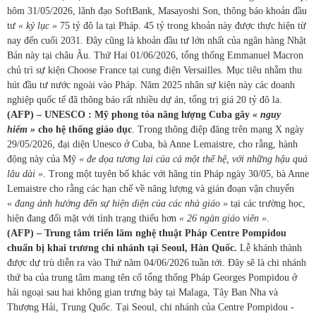
hôm 31/05/2026, lãnh đạo SoftBank, Masayoshi Son, thông báo khoản đầu
tư
« kỷ lục »
75 tỷ đô la tại Pháp. 45 tỷ trong khoản này được thực hiện từ
nay đến cuối 2031. Đây cũng là khoản đầu tư lớn nhất của ngân hàng Nhật
Bản này tại châu Âu. Thứ Hai 01/06/2026, tổng thống Emmanuel Macron
chủ trì sự kiện Choose France tại cung điện Versailles. Mục tiêu nhằm thu
hút đầu tư nước ngoài vào Pháp. Năm 2025 nhân sự kiện này các doanh
nghiệp quốc tế đã thông báo rất nhiều dự án, tổng trị giá 20 tỷ đô la.
(AFP) –
UNESCO : Mỹ phong tỏa năng lượng Cuba gây
« nguy
hiểm »
cho hệ thống giáo dục
. Trong thông điệp đăng trên mạng X ngày
29/05/2026, đại diện Unesco ở Cuba, bà Anne Lemaistre, cho rằng, hành
động này của Mỹ
« đe dọa tương lai của cả một thế hệ, với những hậu quả
lâu dài »
. Trong một tuyên bố khác với hãng tin Pháp ngày 30/05, bà Anne
Lemaistre cho rằng các hạn chế về năng lượng và gián đoạn vận chuyển
« đang ảnh hưởng đến sự hiện diện của các nhà giáo »
tại các trường học,
hiện đang đối mặt với tình trạng thiếu hơn
« 26 ngàn giáo viên »
.
(AFP) – Trung tâm triển lãm nghệ thuật Pháp Centre Pompidou
chuẩn bị khai trương chi nhánh tại Seoul, Hàn Quốc.
Lễ khánh thành
được dự trù diễn ra vào Thứ năm 04/06/2026 tuần tới. Đây sẽ là chi nhánh
thứ ba của trung tâm mang tên cố tổng thống Pháp Georges Pompidou ở
hải ngoại sau hai không gian trưng bày tại Malaga, Tây Ban Nha và
Thượng Hải, Trung Quốc. Tại Seoul, chi nhánh của Centre Pompidou -