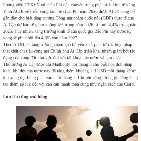
Phóng viên TTXVN tại châu Phi dẫn chuyên trang phân tích kinh tế vùng
Vịnh AGBI về triển vọng kinh tế châu Phi năm 2026 được AfDB công bố
gần đây cho biết tăng trưởng Tổng sản phẩm quốc nội (GDP) thực tế của
Ai Cập dự báo sẽ giảm xuống 4% trong năm 2026 từ mức 4,4% trong năm
2025. Tuy nhiên, tăng trưởng kinh tế của quốc gia Bắc Phi này được kỳ
vọng sẽ phục hồi lên 4,3% vào năm 2027.
Theo AfDB, đà tăng trưởng chậm lại chủ yếu xuất phát từ các biện pháp
thắt chặt chi tiêu công mà Chính phủ Ai Cập triển khai nhằm giảm bớt tác
động của xung đột khu vực đối với tài khóa nhà nước và lạm phát.
Thủ tướng Ai Cập Mostafa Madbouly hồi tháng 3 cho biết hóa đơn nhập
khẩu khí đốt của nước này đã tăng thêm khoảng 1 tỉ USD mỗi tháng kể từ
khi xung đột bùng phát vào cuối tháng 2. Chi phí năng lượng gia tăng đang
tạo thêm áp lực đối với cán cân thanh toán cũng như ngân sách của Cairo.
Lớn lên cùng trái bóng