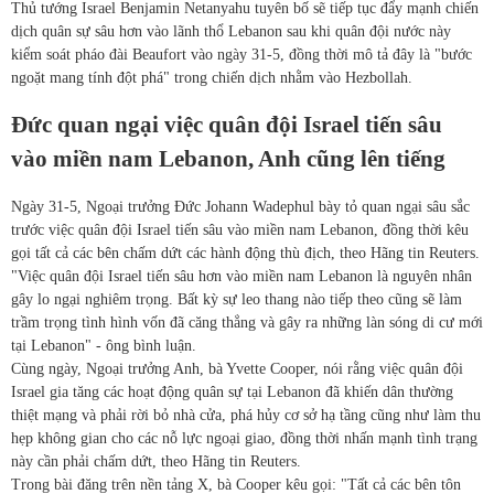
Thủ tướng Israel Benjamin Netanyahu tuyên bố sẽ tiếp tục đẩy mạnh chiến
dịch quân sự sâu hơn vào lãnh thổ Lebanon sau khi quân đội nước này
kiểm soát pháo đài Beaufort vào ngày 31-5, đồng thời mô tả đây là "bước
ngoặt mang tính đột phá" trong chiến dịch nhằm vào Hezbollah.
Đức quan ngại việc quân đội Israel tiến sâu
vào miền nam Lebanon, Anh cũng lên tiếng
Ngày 31-5, Ngoại trưởng Đức Johann Wadephul bày tỏ quan ngại sâu sắc
trước việc quân đội Israel tiến sâu vào miền nam Lebanon, đồng thời kêu
gọi tất cả các bên chấm dứt các hành động thù địch, theo Hãng tin Reuters.
"Việc quân đội Israel tiến sâu hơn vào miền nam Lebanon là nguyên nhân
gây lo ngại nghiêm trọng. Bất kỳ sự leo thang nào tiếp theo cũng sẽ làm
trầm trọng tình hình vốn đã căng thẳng và gây ra những làn sóng di cư mới
tại Lebanon" - ông bình luận.
Cùng ngày, Ngoại trưởng Anh, bà Yvette Cooper, nói rằng việc quân đội
Israel gia tăng các hoạt động quân sự tại Lebanon đã khiến dân thường
thiệt mạng và phải rời bỏ nhà cửa, phá hủy cơ sở hạ tầng cũng như làm thu
hẹp không gian cho các nỗ lực ngoại giao, đồng thời nhấn mạnh tình trạng
này cần phải chấm dứt, theo Hãng tin Reuters.
Trong bài đăng trên nền tảng X, bà Cooper kêu gọi: "Tất cả các bên tôn