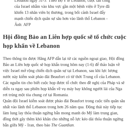
Lebanon ngày 31-5. Theo Bộ Y tế Lebanon, cuộc tấn công
của Israel nhằm vào khu vực gần một bệnh viện ở Tyre đã
khiến 13 nhân viên bị thương, trong bối cảnh Israel đẩy
mạnh chiến dịch quân sự sâu hơn vào lãnh thổ Lebanon -
Ảnh: AFP
Hội đồng Bảo an Liên hợp quốc sẽ tổ chức cuộc
họp khẩn về Lebanon
Theo thông tin được Hãng AFP dẫn lại từ các nguồn ngoại giao, Hội đồng
Bảo an Liên hợp quốc sẽ họp khẩn trong hôm nay (1-6) để thảo luận về
việc Israel mở rộng chiến dịch quân sự tại Lebanon, sau khi lực lượng
nước này kiểm soát pháo đài Beaufort có từ thời Trung cổ của Lebanon.
Các nguồn tin cho biết cuộc họp được tổ chức theo đề nghị của Pháp và sẽ
diễn ra ngay sau phiên họp khẩn về vụ máy bay không người lái của Nga
rơi trúng một tòa chung cư tại Romania.
Quân đội Israel kiểm soát được pháo đài Beaufort trong cuộc tiến quân sâu
nhất vào lãnh thổ Lebanon trong hơn 26 năm qua. Động thái này tiếp tục
làm lung lay thỏa thuận ngừng bắn mong manh do Mỹ làm trung gian,
đồng thời gây thêm khó khăn cho những nỗ lực kéo dài thỏa thuận ngừng
bắn giữa Mỹ - Iran, theo báo
The Guardian
.