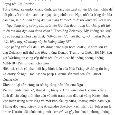
lượng tên lửa Patriot ».
Tổng thống Zelensky khẳng định, gia tăng sản xuất số tên lửa đánh chặn để
đối phó với các đợt oanh tạc ngày càng nhiều của Nga, nhất là bằng tên lửa
đạn đạo, là
“ưu tiên hàng đầu và cũng là thách thức rất lớn”
đối với Kiev
:
“Nga đang tăng cường sản xuất tên lửa đạn đạo, trong khi chúng tôi lại
thiếu tên lửa đạn đạo đánh chặn”.
Theo ông Zelensky, Mỹ không sản xuất
đủ số lượng tên lửa cần thiết,
“60–65 tên lửa mỗi tháng, với những thách
thức hiện nay, số lượng này là không đáng kể”.
Cuộc phỏng vấn của đài CBS được thực hiện hôm 29/05, ít hôm sau khi
ông Zelensky gửi thư cho tổng thống Donald Trump và Quốc Hội Mỹ, kêu
gọi Washington cung cấp thêm tên lửa cho các hệ thống phòng không
MIM-104 Patriot dành cho Kiev.
Hiện tại, chưa có phản hồi hay bình luận của Nhà Trắng về thông tin ông
Zelensky đề nghị Hoa Kỳ cho phép Ukraina sản xuất tên lửa Patriot.
Quảng cáo
Ukraina lại tấn công cơ sở hạ tầng dầu lửa của Nga
Về tình hình chiến sự, theo AFP, tối qua 31/05 quân đội Ukraina khẳng
định đã tấn công một kho dầu và một trạm bơm dầu tại vùng Kirov, khu
vực miền trung nước Nga và một kho dầu tại vùng Rostov, miền nam Nga.
Thống đốc vùng Kirov, ông Alexandre Sokolov, xác nhận trên Telegram là
drone Ukraina đã đánh trúng một
“cơ sở”
và gây hỏa hoạn, nhưng không