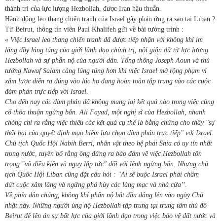
thành trì của lực lượng Hezbollah, được Iran hậu thuẫn.
Hành động leo thang chiến tranh của Israel gây phản ứng ra sao tại Liban ?
Từ Beirut, thông tín viên Paul Khalifeh gửi về bài tường trình :
«
Việc Israel leo thang chiến tranh đã được tiếp nhận với không khí im
lặng đầy lúng túng của giới lãnh đạo chính trị, nỗi giận dữ từ lực lượng
Hezbollah và sự phẫn nộ của người dân. Tổng thống Joseph Aoun và thủ
tướng Nawaf Salam càng lúng túng hơn khi việc Israel mở rộng phạm vi
xâm lược diễn ra đúng vào lúc họ đang hoàn toàn tập trung vào các cuộc
đàm phán trực tiếp với Israel.
Cho đến nay các đàm phán đã không mang lại kết quả nào trong việc củng
cố thỏa thuận ngừng bắn. Ali Fayad, một nghị sĩ của Hezbollah, nhanh
chóng chỉ ra rằng việc thiếu các kết quả cụ thể là bằng chứng cho thấy "sự
thất bại của quyết định mạo hiểm lựa chọn đàm phán trực tiếp" với Israel.
Chủ tịch Quốc Hội Nabih Berri, nhân vật theo hệ phái Shia có uy tín nhất
trong nước, tuyên bố rằng ông đứng ra bảo đảm về việc Hezbollah tôn
trọng "vô điều kiện và ngay lập tức" đối với lệnh ngừng bắn. Nhưng chủ
tịch Quốc Hội Liban cũng đặt câu hỏi : "Ai sẽ buộc Israel phải chấm
dứt cuộc xâm lăng và ngừng phá hủy các làng mạc và nhà cửa’’.
Về phía dân chúng, không khí phẫn nộ bắt đầu dâng lên vào ngày Chủ
nhật này. Những người ủng hộ Hezbollah tập trung tại trung tâm thủ đô
Beirut để lên án sự bất lực của giới lãnh đạo trong việc bảo vệ đất nước và