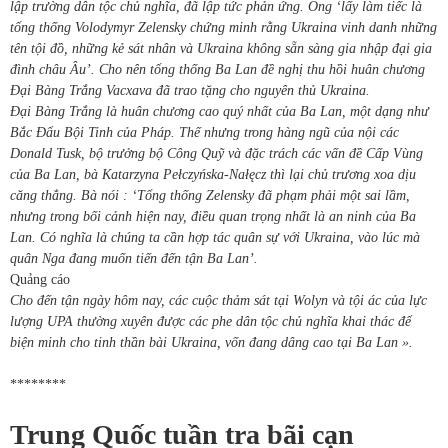
lập trường dân tộc chủ nghĩa
,
đã lập tức phản ứng. Ông ‘lấy làm tiếc là
tổng thống Volodymyr Zelensky chứng minh rằng Ukraina vinh danh những
tên tội đồ, những kẻ sát nhân và Ukraina không sẵn sàng gia nhập đại gia
đình châu Âu’. Cho nên tổng thống Ba Lan đề
nghị
thu hồi huân chương
Đại Bàng Trắng Vacxava đã trao tặng cho nguyên thủ Ukraina.
Đại Bàng Trắng là huân chương cao quý nhất của Ba Lan, một dạng như
Bắc Đẩu Bội Tinh của Pháp. Thế nhưng trong hàng ngũ của nội các
Donald Tusk, bộ trưởng bộ Công Quỹ và đặc trách các vấn đề Cấp Vùng
của Ba Lan, bà Katarzyna Pełczyńska-Nałęcz thì lại chủ trương xoa dịu
căng thẳng. Bà nói : ‘Tổng thống Zelensky đã phạm phải một sai lầm,
nhưng trong bối cảnh hiện nay, điều quan trọng nhất là an ninh của Ba
Lan. Có nghĩa là chúng ta cần hợp tác quân sự với Ukraina, vào lúc mà
quân Nga đang muốn tiến đến tận Ba Lan’.
Quảng cáo
Cho đến tận ngày hôm nay, các cuộc thảm sát tại Wolyn và tội ác của lực
lượng UPA thường xuyên được các phe dân tộc chủ nghĩa khai thác để
biện minh cho tinh thần bài Ukraina, vốn đang dâng cao tại Ba Lan ».
********
Trung Quốc tuần tra bãi cạn