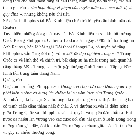
đồng thời cho biết thêm rằng từ đầu tháng Năm này, họ đã xử lý các tàu
tham gia vào
« các hoạt động vi phạm các quyền tuân theo các luật lệ và
quy định »
, nhưng không nêu chi tiết.
Sứ quán Philippines tại Bắc Kinh hiện chưa trả lời yêu cầu bình luận của
Reuters.
Tuy nhiên, những động thái này của Bắc Kinh diễn ra sau khi bộ trưởng
Quốc Phòng Philippines Gilberto Teodoro Jr., ngày 30/05, trả lời hãng tin
Anh Reuters, bên lề hội nghị Đối thoại Shangri-La, có tuyên bố rằng
Philippines vẫn đang đối mặt với
« mối đe dọa nghiêm trọng »
từ Trung
Quốc cả về lãnh thổ và chính trị, bất chấp sự hạ nhiệt trong mối quan hệ
căng thẳng Mỹ - Trung, sau cuộc gặp thượng đỉnh Trump – Tập tại Bắc
Kinh hồi trung tuần tháng Năm.
Quảng cáo
Ông còn nói rằng, Philippines
« không còn chọn lựa nào khác ngoài việc
phải kiên cường và đứng lên chống lại sự xâm lược của Trung Quốc »
.
Xin nhắc lại là bãi cạn Scarborough là một trong số các thực thể hàng hải
có tranh chấp căng thẳng nhất ở châu Á và thường xuyên là điểm nóng
giữa Trung Quốc và Philippines về chủ quyền và quyền đánh bắt cá. Hai
nước đã nhiều lần vướng vào các cuộc đối đầu hải quân ở Biển Đông trong
những năm gần đây, đôi khi dẫn đến những va chạm giữa các tầu thuyền
và gây ra nhiều thương vong.