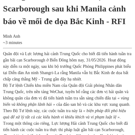
Scarborough sau khi Manila cảnh
báo về mối đe dọa Bắc Kinh - RFI
Minh Anh
~3 minutes
Quân đội và Lực lượng hải cảnh Trung Quốc cho biết đã tiến hành tuần tra
gần bãi cạn Scarborough ở Biển Đông hôm nay, 31/05/2026. Hoạt động
này diễn ra một ngày, sau khi bộ trưởng Quốc Phòng Philippines phát biểu
tại Diễn đàn An ninh Shangri-La rằng Manila vẫn bị Bắc Kinh đe dọa bất
chấp căng thẳng Mỹ - Trung gần đây hạ nhiệt.
Bộ Tư lệnh Chiến khu miền Nam của Quân đội Giải phóng Nhân dân
Trung Quốc, trên nền tảng WeChat, tuyên bố rằng các đơn vị hải quân và
không quân của đơn vị đã tiến hành tuần tra sẵn sàng chiến đấu tại
« vùng
biển và không phận lãnh hải »
của đảo san hô và các khu vực xung quanh.
Theo Bộ Tư lệnh này, các cuộc tuần tra này là
« biện pháp đối phó hiệu
quả để xử lý tất cả các kiểu hành vi khiêu khích và vi phạm luật lệ »
.
Trong một thông cáo riêng, Lực lượng Hải cảnh Trung Quốc cho biết đã
tiến hành các cuộc tuần tra thực thi pháp luật gần bãi cạn Scarborough,