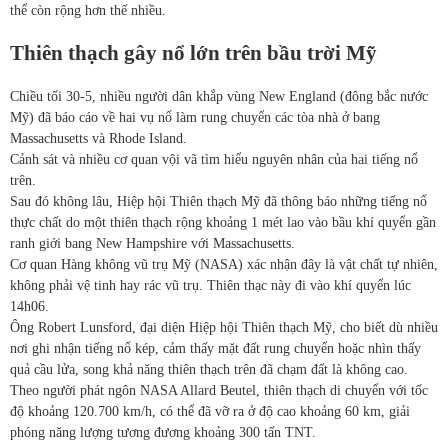
thể còn rộng hơn thế nhiều.
Thiên thạch gây nổ lớn trên bầu trời Mỹ
Chiều tối 30-5, nhiều người dân khắp vùng New England (đông bắc nước
Mỹ) đã báo cáo về hai vụ nổ làm rung chuyển các tòa nhà ở bang
Massachusetts và Rhode Island.
Cảnh sát và nhiều cơ quan vội vã tìm hiểu nguyên nhân của hai tiếng nổ
trên.
Sau đó không lâu, Hiệp hội Thiên thạch Mỹ đã thông báo những tiếng nổ
thực chất do một thiên thạch rộng khoảng 1 mét lao vào bầu khí quyển gần
ranh giới bang New Hampshire với Massachusetts.
Cơ quan Hàng không vũ trụ Mỹ (NASA) xác nhận đây là vật chất tự nhiên,
không phải vệ tinh hay rác vũ trụ. Thiên thạc này đi vào khí quyển lúc
14h06.
Ông Robert Lunsford, đại diện Hiệp hội Thiên thạch Mỹ, cho biết dù nhiều
nơi ghi nhận tiếng nổ kép, cảm thấy mặt đất rung chuyển hoặc nhìn thấy
quả cầu lửa, song khả năng thiên thạch trên đã chạm đất là không cao.
Theo người phát ngôn NASA Allard Beutel, thiên thạch di chuyển với tốc
độ khoảng 120.700 km/h, có thể đã vỡ ra ở độ cao khoảng 60 km, giải
phóng năng lượng tương đương khoảng 300 tấn TNT.