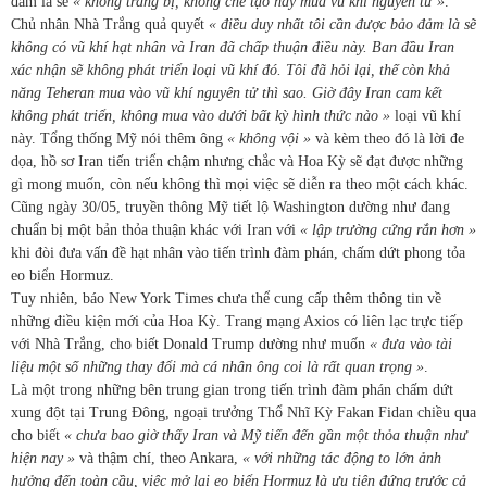
đảm là sẽ
« không trang bị, không chế tạo hay mua vũ khí nguyên tử »
.
Chủ nhân Nhà Trắng quả quyết
« điều duy nhất tôi cần được bảo đảm là sẽ
không có vũ khí hạt nhân và Iran đã chấp thuận điều này. Ban đầu Iran
xác nhận sẽ không phát triển loại vũ khí đó. Tôi đã hỏi lại, thế còn khả
năng Teheran mua vào vũ khí nguyên tử thì sao. Giờ đây Iran cam kết
không phát triển, không mua vào dưới bất kỳ hình thức nào »
loại vũ khí
này. Tổng thống Mỹ nói thêm ông
« không vội »
và kèm theo đó là lời đe
dọa, hồ sơ Iran tiến triển chậm nhưng chắc và Hoa Kỳ sẽ đạt được những
gì mong muốn, còn nếu không thì mọi việc sẽ diễn ra theo một cách khác.
Cũng ngày 30/05, truyền thông Mỹ tiết lộ Washington dường như đang
chuẩn bị một bản thỏa thuận khác với Iran với
« lập trường cứng rắn hơn »
khi đòi đưa vấn đề hạt nhân vào tiến trình đàm phán, chấm dứt phong tỏa
eo biển Hormuz.
Tuy nhiên, báo New York Times chưa thể cung cấp thêm thông tin về
những điều kiện mới của Hoa Kỳ. Trang mạng Axios có liên lạc trực tiếp
với Nhà Trắng, cho biết Donald Trump dường như muốn
« đưa vào tài
liệu một số những thay đổi mà cá nhân ông coi là rất quan trọng »
.
Là một trong những bên trung gian trong tiến trình đàm phán chấm dứt
xung đột tại Trung Đông, ngoại trưởng Thổ Nhĩ Kỳ Fakan Fidan chiều qua
cho biết
« chưa bao giờ
thấy Iran và Mỹ tiến đến gần một thỏa thuận như
hiện nay »
và thậm chí, theo Ankara,
« với những tác động to lớn ảnh
hưởng đến toàn cầu, việc mở lại eo biển Hormuz là ưu tiên đứng trước cả