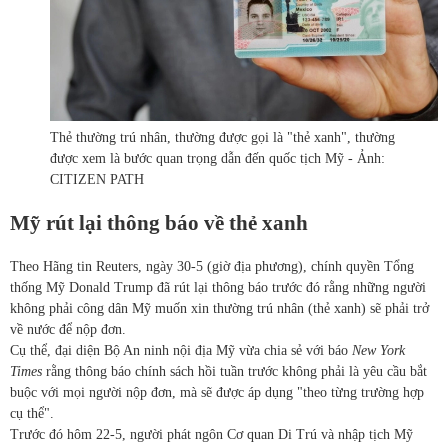
Thẻ thường trú nhân, thường được gọi là "thẻ xanh", thường
được xem là bước quan trọng dẫn đến quốc tịch Mỹ - Ảnh:
CITIZEN PATH
Mỹ rút lại thông báo về thẻ xanh
Theo Hãng tin Reuters, ngày 30-5 (giờ địa phương), chính quyền Tổng
thống Mỹ Donald Trump đã rút lại thông báo trước đó rằng những người
không phải công dân Mỹ muốn xin thường trú nhân (thẻ xanh) sẽ phải trở
về nước để nộp đơn.
Cụ thể, đại diện Bộ An ninh nội địa Mỹ vừa chia sẻ với báo
New York
Times
rằng thông báo chính sách hồi tuần trước không phải là yêu cầu bắt
buộc với mọi người nộp đơn, mà sẽ được áp dụng "theo từng trường hợp
cụ thể".
Trước đó hôm 22-5, người phát ngôn Cơ quan Di Trú và nhập tịch Mỹ