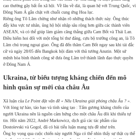
cao thường gây bất ổn xã hội. Về lâu về dài, là quan hệ với Trung Quốc, vì
Đông Nam Á gắn chặt với chuỗi cung ứng Hoa lục.
Riêng ông Tô Lâm chừng như nhận rõ những thách thức này. Ông thúc
đẩy khu vực tư nhân, ủng hộ hội nhập sâu rộng hơn giữa các thành viên
ASEAN, và có thể giúp làm giảm căng thẳng giữa Cam Bốt và Thái Lan.
Điều hiếm hoi đối với một tổng bí thư đảng, cựu bộ trưởng công an, là Tô
Lâm chú trọng ngoại giao. Ông đã đến thăm Cam Bốt ngay sau khi tái đắc
cử và ngày 28/05 đến Bangkok hội đàm với thủ tướng Anutin. Một sứ
mệnh hòa bình thành công sẽ đưa ông Lâm trở thành lãnh đạo thực quyền
ở Đông Nam Á.
Ukraina, từ biểu tượng kháng chiến đến mô
hình quân sự mới của châu Âu
Xã luận của
Le Point đặt vấn đề « Nếu Ukraina giải phóng châu Âu ? ».
Với lòng tự hào, táo bạo và tính sáng tạo : Tấm gương kháng chiến của
người Ukraina nên là nguồn cảm hứng cho một châu Âu đôi khi thiếu tự
tin. Hồi năm 2022, André Markowicz, dịch giả các tác phẩm của
Dostoïevski và Gogol, đã có bài tiểu luận mang tựa đề như trên.
Ông hy vọng qua cuộc chiến này người Nga có thể nhìn thấy sự thật cụ thể