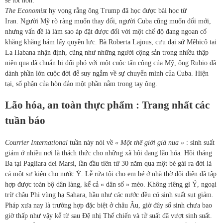
sẽ tốt hơn.
The Economist
hy vọng rằng ông Trump đã học được bài học từ
Iran. Người Mỹ rõ ràng muốn thay đổi, người Cuba cũng muốn đổi mới,
nhưng vấn đề là làm sao áp đặt được đối với một chế độ đang ngoan cố
khăng khăng bám lấy quyền lực. Bà Roberta Lajous, cựu đại sứ Mêhicô tại
La Habana nhận định, cũng như những người cộng sản trong nhiều thập
niên qua đã chuẩn bị đối phó với một cuộc tấn công của Mỹ, ông Rubio đã
dành phần lớn cuộc đời để suy ngẫm về sự chuyển mình của Cuba. Hiện
tại, số phận của hòn đảo một phần nằm trong tay ông.
Lão hóa, an toàn thực phẩm : Trang nhất các
tuần báo
Courrier International
tuần này nói về
« Một thế giới già nua »
: sinh suất
giảm ở nhiều nơi là thách thức cho những xã hội đang lão hóa
.
Hồi tháng
Ba tại Pagliara dei Marsi, lần đầu tiên từ 30 năm qua một bé gái ra đời là
cả một sự kiện cho nước Ý. Lễ rửa tội cho em bé ở nhà thờ đối diện đã tập
hợp được toàn bộ dân làng, kể cả « dân số » mèo. Không riêng gì Ý, ngoại
trừ châu Phi vùng hạ Sahara, hầu như các nước đều có sinh suất sụt giảm.
Pháp xưa nay là trường hợp đặc biệt ở châu Âu, giờ đây số sinh chưa bao
giờ thấp như vậy kể từ sau Đệ nhị Thế chiến và tử suất đã vượt sinh suất.