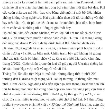
Phóng sự của
Le Point
tả lại một cảnh phía sau mặt trận Pokrovsk, một
chiếc xe tải nhẹ màu nhà binh ẩn trong bụi rậm, phủ một tấm bạt đen. Khi
cửa cuốn phía sau mở lên, thay cho băng ghế ngồi là một bộ điều khiển
phòng không công nghệ cao. Hai quân nhân theo dõi tất cả những vật thể
bay trên bầu trời, từ phi cơ đến drone ta, drone địch, hỏa tiễn, bom lượn,
chim chóc và cả những túi ni lông bị gió thổi bay.
Họ chỉ chú tâm đến drone Shahed, và có loại vũ khí mà tất cả các nước
vùng Vịnh đang thèm muốn : drone đánh chặn P1-Sun. Từ tháng Giêng
đến nay, các drone P1-Sun đã hạ được trên 4.000 Shahed đánh vào
Ukraina. Nghi ngờ đã bị nhận ra vị trí, chỉ trong năm phút họ đã thu dọn
chiến trường và chiếc xe biến mất. Chiến tranh bây giờ không hề giống
như các trận đánh bộ binh, pháo và xe tăng như hồi đầu cuộc xâm lăng
tháng 2/2022. Cuộc chiến drone đủ loại đã giúp người Ukraina chống lại
kẻ xâm lược Nga vượt trội về người và vũ khí.
Tháng Tư, lần đầu tiên Nga bị mất đất, nhưng đồng thời ít nhất 209
thường dân Ukraina thiệt mạng và 1.146 bị thương, là tháng đẫm máu
nhất. Hôm 24/05, Nga dùng hỏa tiễn đạn đạo siêu thanh Oreshnik đến lần
thứ ba trong một cuộc tấn công phối hợp vào Kiev và vùng phụ cận làm ít
nhất 4 người chết và khoảng 100 bị thương, hệ thống xử lý nước, mấy
chục tòa nhà, nhiều trường học và một ngôi chợ bị hư hại. Nữ thủ tướng
Ioulia Svyrydenko phẫn nộ viết :
« Không thể đánh bại Ukraina, chịu tổn