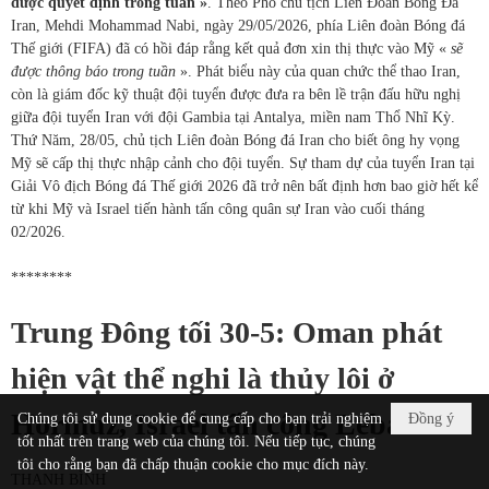
được quyết định trong tuần »
. Theo Phó chủ tịch Liên Đoàn Bóng Đá
Iran, Mehdi Mohammad Nabi, ngày 29/05/2026, phía Liên đoàn Bóng đá
Thế giới (FIFA) đã có hồi đáp rằng kết quả đơn xin thị thực vào Mỹ «
sẽ
được thông báo trong tuần
». Phát biểu này của quan chức thể thao Iran,
còn là giám đốc kỹ thuật đội tuyển được đưa ra bên lề trận đấu hữu nghị
giữa đội tuyển Iran với đội Gambia tại Antalya, miền nam Thổ Nhĩ Kỳ.
Thứ Năm, 28/05, chủ tịch Liên đoàn Bóng đá Iran cho biết ông hy vọng
Mỹ sẽ cấp thị thực nhập cảnh cho đội tuyển. Sự tham dự của tuyển Iran tại
Giải Vô địch Bóng đá Thế giới 2026 đã trở nên bất định hơn bao giờ hết kể
từ khi Mỹ và Israel tiến hành tấn công quân sự Iran vào cuối tháng
02/2026.
********
Trung Đông tối 30-5: Oman phát
hiện vật thể nghi là thủy lôi ở
Hormuz, Israel tấn công Lebanon
Chúng tôi sử dụng cookie để cung cấp cho bạn trải nghiệm
Đồng ý
tốt nhất trên trang web của chúng tôi. Nếu tiếp tục, chúng
tôi cho rằng bạn đã chấp thuận cookie cho mục đích này.
THANH BÌNH