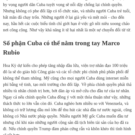
hy vọng người dân Cuba tuyệt vọng sẽ nổi dậy chống lại chính quyền.
Nhưng không có phe đối lập có tổ chức nào, và nhiều người Cuba trẻ tuổi,
bất mãn đã chạy trốn. Những người ở lại già yếu và mệt mỏi - cho đến
nay, hầu hết các cuộc biểu tình chỉ giới hạn ở việc gõ nồi niêu xoong chảo
nơi công cộng. Như vậy khả năng ít tệ hại nhất là một sự chuyển đổi từ từ.
Số phận Cuba có thể nằm trong tay Marco
Rubio
Hoa Kỳ dự kiến cho phép tăng nhập dầu lửa, viện trợ nhân đạo 100 triệu
đô la sẽ do giáo hội Công giáo và các tổ chức phi chính phủ phân phối để
không thể tham nhũng. Mỹ cũng cho mọi người Cuba dùng internet miễn
phí bằng vệ tinh, tạo môi trường cho đối lập. Về phía chính quyền phải thả
nhiều tù nhân chính trị hơn, bớt đàn áp và mở cửa cho đầu tư của tư nhân.
Ngay cả nếu chính quyền Cuba đồng ý với một thỏa thuận như vậy, những
thách thức to lớn vẫn còn đó. Cuba nghèo hơn nhiều so với Venezuela, và
không có trữ lượng dầu mỏ lớn để thu hút các nhà đầu tư nước ngoài, cũng
không có Nhà nước pháp quyền. Nhiều người Mỹ gốc Cuba muốn đầu tư
nhưng chỉ khi nào những người cộng sản đã tịch biên tài sản của họ đã ra
đi. Nếu chính quyền Trump đàm phán cứng rắn và khôn khéo thì tình hình