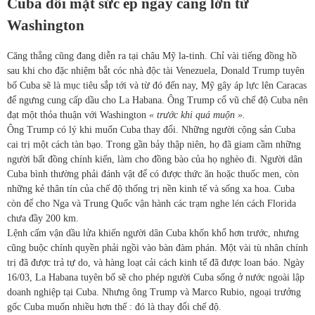
Cuba đối mặt sức ép ngày càng lớn từ
Washington
Căng thẳng cũng đang diễn ra tại châu Mỹ la-tinh. Chỉ vài tiếng đồng hồ
sau khi cho đặc nhiệm bắt cóc nhà độc tài Venezuela, Donald Trump tuyên
bố Cuba sẽ là mục tiêu sắp tới và từ đó đến nay, Mỹ gây áp lực lên Caracas
để ngưng cung cấp dầu cho La Habana. Ông Trump cổ vũ chế độ Cuba nên
đạt một thỏa thuận với Washington
« trước khi quá muộn ».
Ông Trump có lý khi muốn Cuba thay đổi. Những người cộng sản Cuba
cai trị một cách tàn bạo. Trong gần bảy thập niên, họ đã giam cầm những
người bất đồng chính kiến, làm cho đồng bào của họ nghèo đi. Người dân
Cuba bình thường phải đánh vật để có được thức ăn hoặc thuốc men, còn
những kẻ thân tín của chế độ thống trị nền kinh tế và sống xa hoa. Cuba
còn để cho Nga và Trung Quốc vận hành các trạm nghe lén cách Florida
chưa đầy 200 km.
Lệnh cấm vận dầu lửa khiến người dân Cuba khốn khổ hơn trước, nhưng
cũng buộc chính quyền phải ngồi vào bàn đàm phán. Một vài tù nhân chính
trị đã được trả tự do, và hàng loạt cải cách kinh tế đã được loan báo. Ngày
16/03, La Habana tuyên bố sẽ cho phép người Cuba sống ở nước ngoài lập
doanh nghiệp tại Cuba. Nhưng ông Trump và Marco Rubio, ngoại trưởng
gốc Cuba muốn nhiều hơn thế : đó là thay đổi chế độ.