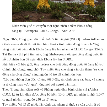
Nhân viên y tế di chuyển một bệnh nhân nhiễm Ebola bằng
cáng tại Rwampara, CHDC Congo - Ảnh: AFP
Ngày 30-5, Tổng giám đốc Tổ chức Y tế thế giới (WHO) Tedros Adhanom
Ghebreyesus đã đi thị sát tình hình Ituri - tỉnh miền đông bị ảnh hưởng
nặng nhất bởi bệnh dịch Ebola đang lây lan nhanh ở CHDC Congo (DRC).
Tại Bunia - thủ phủ tỉnh này, ông Ghebreyesus kêu gọi cộng đồng quốc tế
hỗ trợ nhiều hơn để ngăn dịch Ebola lây lan ở DRC.
Phát biểu với báo giới, ông Tedros cho biết cộng đồng quốc tế đang hỗ trợ
Chính phủ Congo ứng phó. Tuy nhiên ông cho rằng vẫn cần thêm "sự chủ
động của cộng đồng" cùng nguồn hỗ trợ tài chính lớn hơn.
"Các bạn không đơn độc. Chúng tôi ở đây, sát cánh cùng các bạn, và chúng
ta sẽ cùng nhau vượt qua", ông nói với người dân Ituri.
Theo Trung tâm Kiểm soát và Phòng ngừa dịch bệnh châu Phi (Africa
CDC), kể từ khi dịch được công bố hôm 15-5, DRC ghi nhận ít nhất 1.077
ca nghi nhiễm, trong đó 246 ca tử vong.
Tuy nhiên, WHO đã nhiều lần cảnh báo phạm vi thực sự của dịch rất có