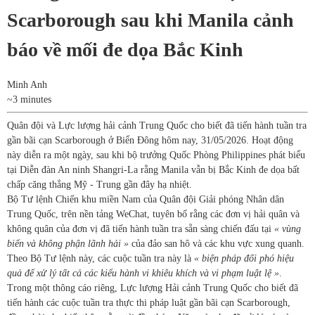
Scarborough sau khi Manila cảnh
báo về mối đe dọa Bắc Kinh
Minh Anh
~3 minutes
Quân đội và Lực lượng hải cảnh Trung Quốc cho biết đã tiến hành tuần tra
gần bãi cạn Scarborough ở Biển Đông hôm nay, 31/05/2026. Hoạt động
này diễn ra một ngày, sau khi bộ trưởng Quốc Phòng Philippines phát biểu
tại Diễn đàn An ninh Shangri-La rằng Manila vẫn bị Bắc Kinh đe dọa bất
chấp căng thẳng Mỹ - Trung gần đây hạ nhiệt.
Bộ Tư lệnh Chiến khu miền Nam của Quân đội Giải phóng Nhân dân
Trung Quốc, trên nền tảng WeChat, tuyên bố rằng các đơn vị hải quân và
không quân của đơn vị đã tiến hành tuần tra sẵn sàng chiến đấu tại
« vùng
biển và không phận lãnh hải »
của đảo san hô và các khu vực xung quanh.
Theo Bộ Tư lệnh này, các cuộc tuần tra này là
« biện pháp đối phó hiệu
quả để xử lý tất cả các kiểu hành vi khiêu khích và vi phạm luật lệ »
.
Trong một thông cáo riêng, Lực lượng Hải cảnh Trung Quốc cho biết đã
tiến hành các cuộc tuần tra thực thi pháp luật gần bãi cạn Scarborough,