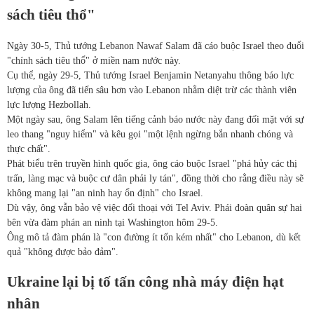
sách tiêu thổ"
Ngày 30-5, Thủ tướng Lebanon Nawaf Salam đã cáo buộc Israel theo đuổi
"chính sách tiêu thổ" ở miền nam nước này.
Cụ thể, ngày 29-5, Thủ tướng Israel Benjamin Netanyahu thông báo lực
lượng của ông đã tiến sâu hơn vào Lebanon nhằm diệt trừ các thành viên
lực lượng Hezbollah.
Một ngày sau, ông Salam lên tiếng cảnh báo nước này đang đối mặt với sự
leo thang "nguy hiểm" và kêu gọi "một lệnh ngừng bắn nhanh chóng và
thực chất".
Phát biểu trên truyền hình quốc gia, ông cáo buộc Israel "phá hủy các thị
trấn, làng mạc và buộc cư dân phải ly tán", đồng thời cho rằng điều này sẽ
không mang lại "an ninh hay ổn định" cho Israel.
Dù vậy, ông vẫn bảo vệ việc đối thoại với Tel Aviv. Phái đoàn quân sự hai
bên vừa đàm phán an ninh tại Washington hôm 29-5.
Ông mô tả đàm phán là "con đường ít tốn kém nhất" cho Lebanon, dù kết
quả "không được bảo đảm".
Ukraine lại bị tố tấn công nhà máy điện hạt
nhân