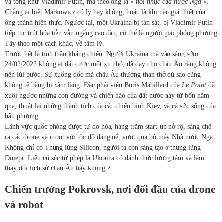
và tống khứ Vladimir Putin, mà theo ông là
« nỗi nhục của nước Nga ».
Chẳng ai biết Markowicz có lý hay không, hoặc là khi nào giả thiết của
ông thành hiện thực. Ngược lại, một Ukraina bị tàn sát, bị Vladimir Putin
tiếp tục trút hỏa tiễn vẫn ngẩng cao đầu, có thể là người giải phóng phương
Tây theo một cách khác, về tâm lý.
Trước hết là tinh thần kháng chiến. Người Ukraina mà vào sáng sớm
24/02/2022 không ai đặt cược một xu nhỏ, đã dạy cho châu Âu rằng không
nên lùi bước. Sự xuống dốc mà châu Âu thường than thở dù sao cũng
không tệ bằng bị xâm lăng. Đặc phái viên Boris Mabillard của
Le Point
đã
xuôi ngược những con đường và chiến hào của đất nước này từ bốn năm
qua, thuật lại những thành tích của các chiến binh Kiev, và cả sức sống của
hậu phương.
Lãnh vực quốc phòng được tự do hóa, hàng trăm start-up nở rộ, sáng chế
ra các drone và robot với tốc độ đáng nể, vượt qua bộ máy Nhà nước Nga.
Không chỉ có Thung lũng Silicon, người ta còn sáng tạo ở thung lũng
Dniepr. Liệu cú sốc từ phép lạ Ukraina có đánh thức lương tâm và làm
thay đổi lịch sử châu Âu hay không ?
Chiến trường Pokrovsk, nơi đối đầu của drone
và robot