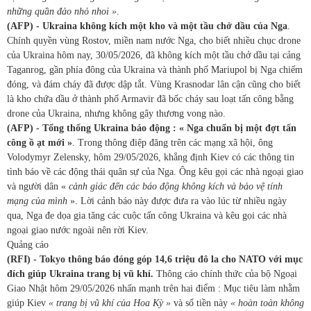
những quần đảo nhỏ nhoi »
.
(AFP) - Ukraina không kích một kho và một tầu chở dầu của Nga
.
Chính quyền vùng Rostov, miền nam nước Nga, cho biết nhiều chục drone
của Ukraina hôm nay, 30/05/2026, đã không kích một tầu chở dầu tại cảng
Taganrog, gần phía đông của Ukraina và thành phố Mariupol bị Nga chiếm
đóng, và đám cháy đã được dập tắt. Vùng Krasnodar lân cận cũng cho biết
là kho chứa dầu ở thành phố Armavir đã bốc cháy sau loạt tấn công bằng
drone của Ukraina, nhưng không gây thương vong nào.
(AFP) - Tổng thống Ukraina báo động : « Nga chuẩn bị một đợt tấn
công ồ ạt mới »
. Trong thông điệp đăng trên các mạng xã hội, ông
Volodymyr Zelensky, hôm 29/05/2026, khẳng định Kiev có các thông tin
tình báo về các động thái quân sự của Nga. Ông kêu gọi các nhà ngoại giao
và người dân «
cảnh giác đến các báo động không kích và bảo vệ tính
mạng của mình
». Lời cảnh báo này được đưa ra vào lúc từ nhiều ngày
qua, Nga đe dọa gia tăng các cuộc tấn công Ukraina và kêu gọi các nhà
ngoại giao nước ngoài nên rời Kiev.
Quảng cáo
(RFI) - Tokyo thông báo đóng góp 14,6 triệu đô la cho NATO với mục
đích giúp Ukraina trang bị vũ khí.
Thông cáo chính thức của bộ Ngoại
Giao Nhật hôm 29/05/2026 nhấn mạnh trên hai điểm : Mục tiêu làm nhằm
giúp Kiev
« trang bị vũ khí của Hoa Kỳ »
và số tiền này
« hoàn toàn không