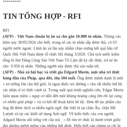
*********
TIN TỔNG HỢP - RFI
RFI
(AFP) - Việt Nam chuẩn bị ân xá cho gần 10.000 tù nhân.
Thông cáo
hôm nay 30/05/2026 cho biết, trong số các tù nhân sắp được thả, có 63
người nước ngoài. Lệnh ân xá lần này nhằm chào mừng kết quả bầu cử
Quốc Hội Việt Nam được tổ chức hồi tháng 3/2026. Chủ tịch nước kiêm
tổng bí thư Đảng Cộng Sản Việt Nam Tô Lậm đã ký sắc lệnh, trả tự do
cho 9.950 tù nhân. Những người này được thả vào tuần tới.
(AFP) - Nhà xã hội học và triết gia Edgard Morin, một nhà trí thức
hàng đầu của Pháp, qua đời, thọ 104 tuổi.
Ông được
mệnh danh là một
« tư tưởng lớn của thế giới, là ngọn đuốc soi đường » cho rất nhiều thế hệ
các nhân sĩ trí thức cánh tả. Trong suốt quá trình nghiên cứu, Edgar Morin
luôn quan niệm
« nguy cơ dẫn đến một khủng hoảng càng lớn thì lại càng
có nhiều giải pháp »
và cơ hội để thoát khỏi bế tắc. Hơn 40 tác phẩm của
ông đã được dịch ra nhiều ngôn ngữ, đặc biệt là tại châu Âu, châu Mỹ
Latinh và tại các khối sử dụng Anh ngữ. Về kiến thức của con người,
Adgard Morin nổi tiếng với câu nói :
« Đi tìm tri thức là hành trình giữa
đại dương mênh mông của những bất định. Hiểu biết của chúng ta chỉ là