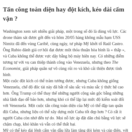
Tấn công toàn diện hay đột kích, kéo dài cấm
vận ?
Washington xem xét nhiều giải pháp, một trong số đó là dùng vũ lực. Các
drone thám sát được gởi đến và hôm 20/05 hàng không mẫu hạm USS
Nimitz đã đến vùng Caribê, cùng ngày, tư pháp Mỹ khởi tố Raúl Castro.
Ông Rubio đánh giá cơ hội đạt được một thỏa thuận hòa bình là « thấp »,
và Cuba không thể được vực dậy bằng bộ máy hiện nay. Có những điểm
tương tự với vụ can thiệp thành công vào Venezuela, nhưng theo
The
Economist,
giải pháp quân sự vô cùng rủi ro và khó cải thiện được tình
hình.
Một cuộc đột kích có thể trảm tướng được, nhưng Cuba không giống
Venezuela, chế độ độc tài này đã bắt rễ sâu sắc và màu sắc ý thức hệ cao
hơn. Ông Trump có thể thay thế những người cộng sản gộc bằng những
nhà lãnh đạo dễ bảo hơn, nhưng khó có thể lặp lại mức độ kiểm soát đối
với Venezuela. Một cuộc tấn công toàn diện của Mỹ có thể đập tan quân
đội Cuba, nhưng liệu có thể xây dựng một Cuba tốt đẹp hơn ? Có rất ít
người Cuba còn nhớ đến tự do. Mọi nỗ lực áp đặt dân chủ bằng vũ lực sẽ
chậm chạp, khó khăn và vẫn có thể thất bại.
Mỹ có thể kéo dài lệnh cấm vận dầu lửa làm tăng đói kém và cúp điện, với