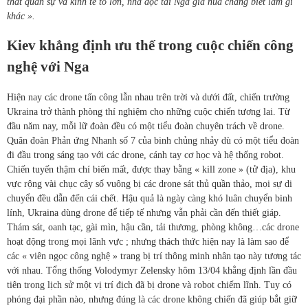
thất quân sự và kinh tế to lớn, nhà độc tài Nga già nua chẳng biết làm gì
khác ».
Kiev khẳng định ưu thế trong cuộc chiến công
nghệ với Nga
Hiện nay các drone tấn công lẫn nhau trên trời và dưới đất, chiến trường
Ukraina trở thành phòng thí nghiệm cho những cuộc chiến tương lai. Từ
đầu năm nay, mỗi lữ đoàn đều có một tiểu đoàn chuyên trách về drone.
Quân đoàn Phản ứng Nhanh số 7 của binh chủng nhảy dù có một tiểu đoàn
đi đầu trong sáng tạo với các drone, cánh tay cơ học và hệ thống robot.
Chiến tuyến thậm chí biến mất, được thay bằng « kill zone » (tử địa), khu
vực rộng vài chục cây số vuông bị các drone sát thủ quần thảo, mọi sự di
chuyển đều dẫn đến cái chết. Hậu quả là ngày càng khó luân chuyển binh
lính, Ukraina dùng drone để tiếp tế nhưng vẫn phải cần đến thiết giáp.
Thám sát, oanh tạc, gài mìn, hậu cần, tải thương, phòng không…các drone
hoạt động trong mọi lãnh vực ; nhưng thách thức hiện nay là làm sao để
các « viên ngọc công nghệ » trang bị trí thông minh nhân tạo này tương tác
với nhau.
Tổng thống Volodymyr Zelensky hôm 13/04 khẳng định lần đầu
tiên trong lịch sử một vị trí địch đã bị drone và robot chiếm lĩnh. Tuy có
phóng đại phần nào, nhưng đúng là các drone không chiến đã giúp bắt giữ