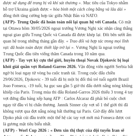
được sử dụng để trang bị vũ khí sát thương »
. Mục tiêu của Tokyo nhằm
hỗ trợ Ukraina giành được
« hòa bình một cách công bằng và lâu dài »
đồng thời tăng cường hợp tác giữa Nhật Bản và NATO.
(AFP)- Trung Quốc đã hoàn toàn nối lại quan hệ với Canada.
Có mặt
tại Ottawa hôm 30/05/2026 ngoại trưởng Vương Nghị xác nhận căng thẳng
ngoại giao giữa Trung Quốc và Canada đã được khép lại. Đôi bên sưởi ấm
quan hệ trong những tháng gần đây.
« Trao đổi và hợp tác trong mọi lĩnh
vực đã hoàn toàn được thiết lập trở lại »
. Vương Nghị là ngoại trưởng
Trung Quốc đầu tiên viếng thăm Canada trong 10 năm qua.
(AFP) - Tay vợt kỳ cựu thế giới, huyền thoại Novak Djokovic bị loại
khỏi giải quần vợt Roland-Garros 2026.
Vận động viên người Serbia bất
ngờ bị loại ngay từ vòng ba cuộc tranh tài. Trong cuộc đấu chiều
29/06/2026, Djokovic - 39 tuổi đã bị một bị đối thủ trẻ tuổi người Brazil
Joao Fonseca, -19 tuổi, hạ gục sau gần 5 giờ thi đấu dưới nắng nóng khủng
khiếp của Paris. Trong mùa thi đấu Roland-Garros 2026 thiếu 3 trong 4 tay
vợt đứng đầu bảng xếp hạng ATP : Carlos Alcaraz đã phải bỏ cuộc chơi
ngay từ đầu vì bị chấn thương. Jannik Sinner cây vợt số 1 thế giới thì đã
không vượt qua đợt nắng nóng bất thường tại Paris. Giờ đây đến lượt
Djoko phải cúi đầu trước một thế hệ các tay vợt mới mà Fonseca được coi
là gương mặt tiêu biểu nhất.
(AFP) - Worl Cup 2026 : « Đơn xin thị thực của đội tuyển Iran sẽ