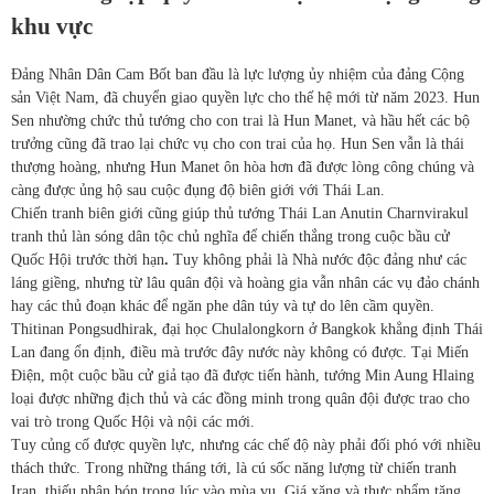
khu vực
Đảng Nhân Dân Cam Bốt ban đầu là lực lượng ủy nhiệm của đảng Cộng
sản Việt Nam, đã chuyển giao quyền lực cho thế hệ mới từ năm 2023. Hun
Sen nhường chức thủ tướng cho con trai là Hun Manet, và hầu hết các bộ
trưởng cũng đã trao lại chức vụ cho con trai của họ. Hun Sen vẫn là thái
thượng hoàng, nhưng Hun Manet ôn hòa hơn đã được lòng công chúng và
càng được ủng hộ sau cuộc đụng độ biên giới với Thái Lan.
Chiến tranh biên giới cũng giúp thủ tướng Thái Lan Anutin Charnvirakul
tranh thủ làn sóng dân tộc chủ nghĩa để chiến thắng trong cuộc bầu cử
Quốc Hội trước thời hạn
.
Tuy không phải là Nhà nước độc đảng như các
láng giềng, nhưng từ lâu quân đội và hoàng gia vẫn nhân các vụ đảo chánh
hay các thủ đoạn khác để ngăn phe dân túy và tự do lên cầm quyền.
Thitinan Pongsudhirak, đại học Chulalongkorn ở Bangkok khẳng định Thái
Lan đang ổn định, điều mà trước đây nước này không có được. Tại Miến
Điện, một cuộc bầu cử giả tạo đã được tiến hành, tướng Min Aung Hlaing
loại được những địch thủ và các đồng minh trong quân đội được trao cho
vai trò trong Quốc Hội và nội các mới.
Tuy củng cố được quyền lực, nhưng các chế độ này phải đối phó với nhiều
thách thức. Trong những tháng tới, là cú sốc năng lượng từ chiến tranh
Iran, thiếu phân bón trong lúc vào mùa vụ. Giá xăng và thực phẩm tăng