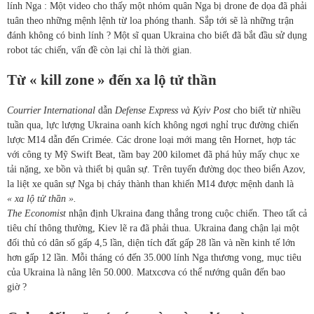
lính Nga : Một video cho thấy một nhóm quân Nga bị drone đe dọa đã phải
tuân theo những mệnh lệnh từ loa phóng thanh. Sắp tới sẽ là những trận
đánh không có binh lính ? Một sĩ quan Ukraina cho biết đã bắt đầu sử dụng
robot tác chiến, vấn đề còn lại chỉ là thời gian.
Từ « kill zone » đến xa lộ tử thần
Courrier International
dẫn
Defense Express và Kyiv Post
cho biết từ nhiều
tuần qua, lực lượng Ukraina oanh kích không ngơi nghỉ trục đường chiến
lược M14 dẫn đến Crimée. Các drone loại mới mang tên Hornet, hợp tác
với công ty Mỹ Swift Beat, tầm bay 200 kilomet đã phá hủy mấy chục xe
tải nặng, xe bồn và thiết bị quân sự. Trên tuyến đường dọc theo biển Azov,
la liệt xe quân sự Nga bị cháy thành than khiến M14 được mệnh danh là
« xa lộ tử thần ».
The Economist
nhận định Ukraina đang thắng trong cuộc chiến. Theo tất cả
tiêu chí thông thường, Kiev lẽ ra đã phải thua. Ukraina đang chận lại một
đối thủ có dân số gấp 4,5 lần, diện tích đất gấp 28 lần và nền kinh tế lớn
hơn gấp 12 lần. Mỗi tháng có đến 35.000 lính Nga thương vong, mục tiêu
của Ukraina là nâng lên 50.000. Matxcơva có thể nướng quân đến bao
giờ ?