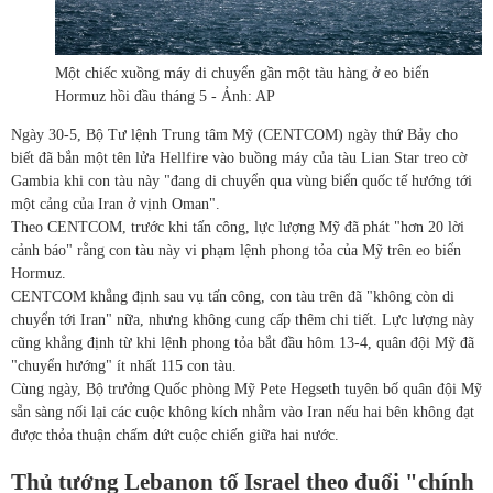
Một chiếc xuồng máy di chuyển gần một tàu hàng ở eo biển
Hormuz hồi đầu tháng 5 - Ảnh: AP
Ngày 30-5, Bộ Tư lệnh Trung tâm Mỹ (CENTCOM) ngày thứ Bảy cho
biết đã bắn một tên lửa Hellfire vào buồng máy của tàu Lian Star treo cờ
Gambia khi con tàu này "đang di chuyển qua vùng biển quốc tế hướng tới
một cảng của Iran ở vịnh Oman".
Theo CENTCOM, trước khi tấn công, lực lượng Mỹ đã phát "hơn 20 lời
cảnh báo" rằng con tàu này vi phạm lệnh phong tỏa của Mỹ trên eo biển
Hormuz.
CENTCOM khẳng định sau vụ tấn công, con tàu trên đã "không còn di
chuyển tới Iran" nữa, nhưng không cung cấp thêm chi tiết. Lực lượng này
cũng khẳng định từ khi lệnh phong tỏa bắt đầu hôm 13-4, quân đội Mỹ đã
"chuyển hướng" ít nhất 115 con tàu.
Cùng ngày, Bộ trưởng Quốc phòng Mỹ Pete Hegseth tuyên bố quân đội Mỹ
sẵn sàng nối lại các cuộc không kích nhằm vào Iran nếu hai bên không đạt
được thỏa thuận chấm dứt cuộc chiến giữa hai nước.
Thủ tướng Lebanon tố Israel theo đuổi "chính