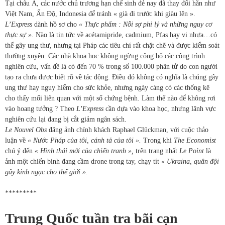
Tại châu Á, các nước chủ trương hạn chế sinh đẻ nay đã thay đổi hẳn như
Việt Nam, Ấn Độ, Indonesia để tránh « già đi trước khi giàu lên ».
L’Express
dành hồ sơ cho
« Thực phẩm : Nỗi sợ phi lý và những nguy cơ
thực sự ».
Nào là tin tức về acétamipride, cadmium, Pfas hay vi nhựa…có
thể gây ung thư, nhưng tại Pháp các tiêu chí rất chặt chẽ và được kiểm soát
thường xuyên. Các nhà khoa học không ngừng công bố các công trình
nghiên cứu, vấn đề là có đến 70 % trong số 100.000 phân tử do con người
tạo ra chưa được biết rõ về tác động. Điều đó không có nghĩa là chúng gây
ung thư hay nguy hiểm cho sức khỏe, nhưng ngày càng có các thống kê
cho thấy mối liên quan với một số chứng bệnh. Làm thế nào để không rơi
vào hoang tưởng ? Theo
L’Express
cần dựa vào khoa học, nhưng lãnh vực
nghiên cứu lại đang bị cắt giảm ngân sách.
Le Nouvel Obs
đăng ảnh chính khách Raphael Glückman, với cuộc thảo
luận về
« Nước Pháp của tôi, cánh tả của tôi ».
Trong khi
The Economist
chú ý đến
« Hình thái mới của chiến tranh »,
trên trang nhất
Le Point
là
ảnh một chiến binh đang cầm drone trong tay, chạy tít
« Ukraina, quân đội
gây kinh ngạc cho thế giới ».
*********
Trung Quốc tuần tra bãi cạn