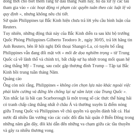
đồng thời cho biết thêm rằng từ đầu tháng Năm này, họ đã xử lý các tàu
tham gia vào
« các hoạt động vi phạm các quyền tuân theo các luật lệ và
quy định »
, nhưng không nêu chi tiết.
Sứ quán Philippines tại Bắc Kinh hiện chưa trả lời yêu cầu bình luận của
Reuters.
Tuy nhiên, những động thái này của Bắc Kinh diễn ra sau khi bộ trưởng
Quốc Phòng Philippines Gilberto Teodoro Jr., ngày 30/05, trả lời hãng tin
Anh Reuters, bên lề hội nghị Đối thoại Shangri-La, có tuyên bố rằng
Philippines vẫn đang đối mặt với
« mối đe dọa nghiêm trọng »
từ Trung
Quốc cả về lãnh thổ và chính trị, bất chấp sự hạ nhiệt trong mối quan hệ
căng thẳng Mỹ - Trung, sau cuộc gặp thượng đỉnh Trump – Tập tại Bắc
Kinh hồi trung tuần tháng Năm.
Quảng cáo
Ông còn nói rằng, Philippines
« không còn chọn lựa nào khác ngoài việc
phải kiên cường và đứng lên chống lại sự xâm lược của Trung Quốc »
.
Xin nhắc lại là bãi cạn Scarborough là một trong số các thực thể hàng hải
có tranh chấp căng thẳng nhất ở châu Á và thường xuyên là điểm nóng
giữa Trung Quốc và Philippines về chủ quyền và quyền đánh bắt cá. Hai
nước đã nhiều lần vướng vào các cuộc đối đầu hải quân ở Biển Đông trong
những năm gần đây, đôi khi dẫn đến những va chạm giữa các tầu thuyền
và gây ra nhiều thương vong.