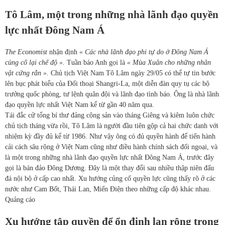
Tô Lâm, một trong những nhà lãnh đạo quyền
lực nhất Đông Nam Á
The Economist
nhận định
« Các nhà lãnh đạo phi tự do ở Đông Nam Á
củng cố lại chế độ ».
Tuần báo Anh gọi là
« Mùa Xuân cho những nhân
vật cứng rắn ».
Chủ tịch Việt Nam Tô Lâm ngày 29/05 có thể tự tin bước
lên bục phát biểu của Đối thoại Shangri-La, một diễn đàn quy tụ các bộ
trưởng quốc phòng, tư lệnh quân đội và lãnh đạo tình báo. Ông là nhà lãnh
đạo quyền lực nhất Việt Nam kể từ gần 40 năm qua.
Tái đắc cử tổng bí thư đảng cộng sản vào tháng Giêng và kiêm luôn chức
chủ tịch tháng vừa rồi, Tô Lâm là người đầu tiên gộp cả hai chức danh với
nhiệm kỳ đầy đủ kể từ 1986. Như vậy ông có đủ quyền hành để tiến hành
cải cách sâu rộng ở Việt Nam cũng như điều hành chính sách đối ngoại, và
là một trong những nhà lãnh đạo quyền lực nhất Đông Nam Á, trước đây
gọi là bán đảo Đông Dương. Đây là một thay đổi sau nhiều thập niên đấu
đá nội bộ ở cấp cao nhất. Xu hướng củng cố quyền lực cũng thấy rõ ở các
nước như Cam Bốt, Thái Lan, Miến Điện theo những cấp độ khác nhau.
Quảng cáo
Xu hướng tập quyền để ổn định lan rộng trong