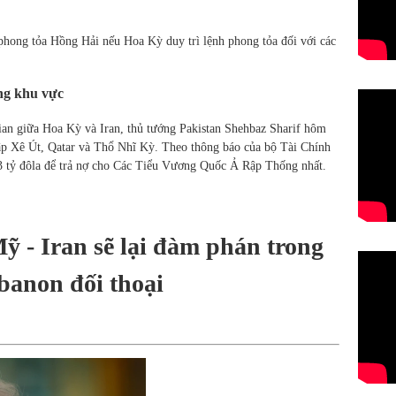
phong tỏa Hồng Hải nếu Hoa Kỳ duy trì lệnh phong tỏa đối với các
ng khu vực
gian giữa Hoa Kỳ và Iran, thủ tướng Pakistan Shehbaz Sharif hôm
ập Xê Út, Qatar và Thổ Nhĩ Kỳ. Theo thông báo của bộ Tài Chính
 3 tỷ đôla để trả nợ cho Các Tiểu Vương Quốc Ả Rập Thống nhất.
Mỹ - Iran sẽ lại đàm phán trong
ebanon đối thoại