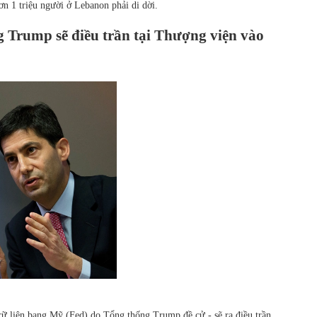
ơn 1 triệu người ở Lebanon phải di dời.
g Trump sẽ điều trần tại Thượng viện vào
ữ liên bang Mỹ (Fed) do Tổng thống Trump đề cử - sẽ ra điều trần