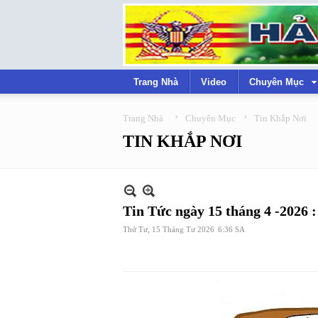
Trang Nhà
Video
Chuyên Mục
›
›
Trang Nhà
Chuyên Mục
Tin Khắp Nơi
TIN KHẮP NƠI
Tin Tức ngày 15 tháng 4 -2026 :
Thứ Tư, 15 Tháng Tư 2026
6:36 SA