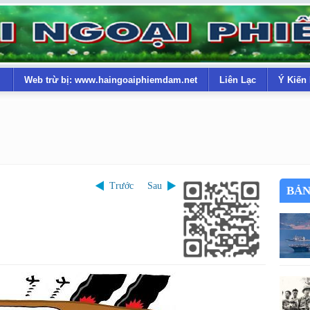
Web trừ bị: www.haingoaiphiemdam.net
Liên Lạc
Ý Kiến
Trước
Sau
BẢN