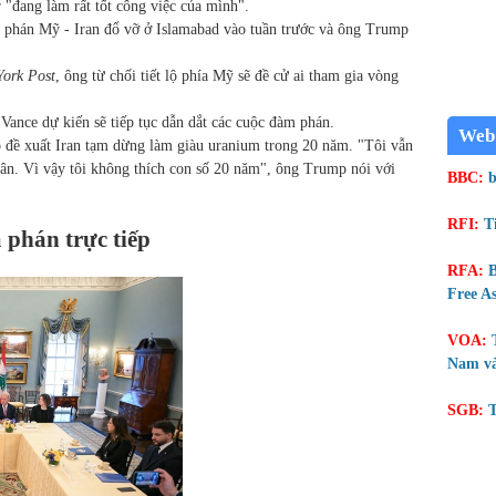
"đang làm rất tốt công việc của mình".
 phán Mỹ - Iran đổ vỡ ở Islamabad vào tuần trước và ông Trump
ork Post
, ông từ chối tiết lộ phía Mỹ sẽ đề cử ai tham gia vòng
 Vance dự kiến sẽ tiếp tục dẫn dắt các cuộc đàm phán.
Web
 đề xuất Iran tạm dừng làm giàu uranium trong 20 năm. "Tôi vẫn
hân. Vì vậy tôi không thích con số 20 năm", ông Trump nói với
BBC:
b
RFI:
T
 phán trực tiếp
RFA:
B
Free As
VOA:
Nam và
SGB:
T