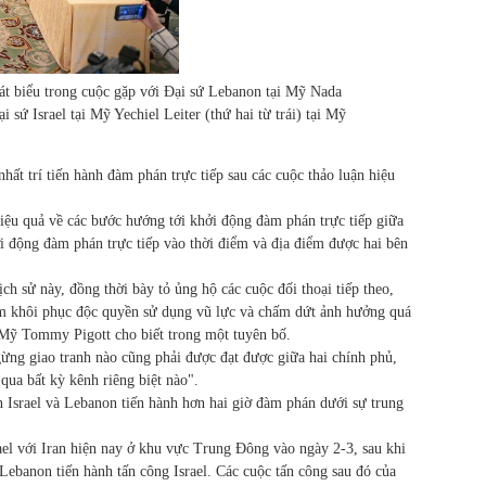
t biểu trong cuộc gặp với Đại sứ Lebanon tại Mỹ Nada
sứ Israel tại Mỹ Yechiel Leiter (thứ hai từ trái) tại Mỹ
ất trí tiến hành đàm phán trực tiếp sau các cuộc thảo luận hiệu
iệu quả về các bước hướng tới khởi động đàm phán trực tiếp giữa
ởi động đàm phán trực tiếp vào thời điểm và địa điểm được hai bên
h sử này, đồng thời bày tỏ ủng hộ các cuộc đối thoại tiếp theo,
 khôi phục độc quyền sử dụng vũ lực và chấm dứt ảnh hưởng quá
Mỹ Tommy Pigott cho biết trong một tuyên bố.
ừng giao tranh nào cũng phải được đạt được giữa hai chính phủ,
qua bất kỳ kênh riêng biệt nào".
n Israel và Lebanon tiến hành hơn hai giờ đàm phán dưới sự trung
el với Iran hiện nay ở khu vực Trung Đông vào ngày 2-3, sau khi
Lebanon tiến hành tấn công Israel. Các cuộc tấn công sau đó của