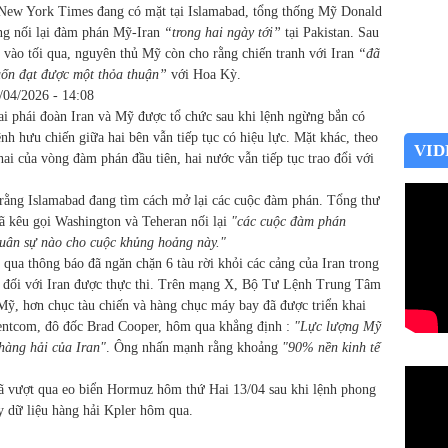
e New York Times đang có mặt tại Islamabad, tổng thống Mỹ Donald
ng nối lại đàm phán Mỹ-Iran
“trong hai ngày tới”
tại Pakistan. Sau
s vào tối qua, nguyên thủ Mỹ còn cho rằng chiến tranh với Iran
“đã
uốn đạt được một thỏa thuận”
với Hoa Kỳ.
/04/2026 - 14:08
ai phái đoàn Iran và Mỹ được tổ chức sau khi lệnh ngừng bắn có
ệnh hưu chiến giữa hai bên vẫn tiếp tục có hiệu lực. Mặt khác, theo
VID
hai của vòng đàm phán đầu tiên, hai nước vẫn tiếp tục trao đổi với
 rằng Islamabad đang tìm cách mở lại các cuộc đàm phán. Tổng thư
 kêu gọi Washington và Teheran nối lại
"các cuộc đàm phán
quân sự nào cho cuộc khủng hoảng này."
ua thông báo đã ngăn chặn 6 tàu rời khỏi các cảng của Iran trong
Mỹ đối với Iran được thực thi. Trên mạng X, Bộ Tư Lệnh Trung Tâm
Mỹ, hơn chục tàu chiến và hàng chục máy bay đã được triển khai
Centcom, đô đốc Brad Cooper, hôm qua khẳng định :
"Lực lượng Mỹ
hàng hải của Iran"
. Ông nhấn mạnh rằng khoảng
"90% nền kinh tế
n đã vượt qua eo biển Hormuz hôm thứ Hai 13/04 sau khi lệnh phong
ty dữ liệu hàng hải Kpler hôm qua.