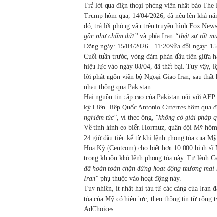
Trả lời qua điện thoại phóng viên nhật báo Th
Trump hôm qua, 14/04/2026, đã nêu lên khả nă
đó, trả lời phỏng vấn trên truyền hình Fox New
gần như chấm dứt”
và phía Iran
“thật sự rất m
Đăng ngày:
15/04/2026 - 11:20
Sửa đổi ngày:
15
Cuối tuần trước, vòng đàm phán đầu tiên giữa h
hiệu lực vào ngày 08/04, đã thất bại. Tuy vậy, l
lời phát ngôn viên bộ Ngoại Giao Iran, sau thất 
nhau thông qua Pakistan.
Hai nguồn tin cấp cao của Pakistan nói với AFP
ký Liên Hiệp Quốc Antonio Guterres hôm qua đã
nghiêm túc"
, vì theo ông,
"không có giải pháp 
Về tình hình eo biển Hormuz, quân đội Mỹ hôm q
24 giờ đầu tiên kể từ khi lệnh phong tỏa của 
Hoa Kỳ (Centcom) cho biết hơn 10.000 binh sĩ 
trong khuôn khổ lệnh phong tỏa này. Tư lệnh 
đã hoàn toàn chặn đứng hoạt động thương mại 
Iran"
phụ thuộc vào hoạt động này.
Tuy nhiên, ít nhất hai tàu từ các cảng của Ira
tỏa của Mỹ có hiệu lực, theo thông tin từ công 
AdChoices