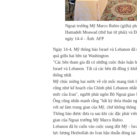
Ngoại trưởng Mỹ Marco Rubio (giữa) phá
Hamadeh Moawad (thứ hai từ phải) và Đại 
ngày 14-4 - Ảnh: AFP
Ngày 14-4, Mỹ thông báo Israel và Lebanon đã nh
quả giữa hai bên tại Washington.
"Các bên tham gia đã có những cuộc thảo luận h
Israel và Lebanon. Tất cả các bên đã đồng ý kh
thống nhất.
Mỹ chúc mừng hai nước về cột mốc mang tính lịc
cũng như kế hoạch của Chính phủ Lebanon nhằm
mức của Iran", người phát ngôn Bộ Ngoại giao 
Ông cũng nhấn mạnh rằng "bất kỳ thỏa thuận ng
với sự làm trung gian của Mỹ, chứ không thông 
Thông báo được đưa ra sau khi các đặc phái viê
gian của Ngoại trưởng Mỹ Marco Rubio.
Lebanon đã bị cuốn vào cuộc xung đột Mỹ - Isra
lực lượng Hezbollah do Iran hậu thuẫn đóng tại 