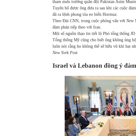
tham mưu trưởng quân đội Pakistan Asim Munir 
Tuyên bố được ông đưa ra sau khi các cuộc đàm
đã ra lệnh phong tỏa eo biển Hormuz.
Theo Đài CNN, trong cuộc phỏng vấn với
New Y
đàm phán tiếp theo với Iran.
Một số nguồn thạo tin tiết lộ Phó tổng thống JD
Tổng thống Mỹ cũng cho biết ông không ủng hộ
luôn nói rằng họ không thể sở hữu vũ khí hạt n
New York Post.
Israel và Lebanon đồng ý đàm