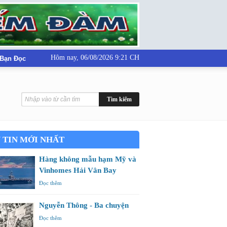
Hôm nay,
06/08/2026 9:21 CH
 Bạn Đọc
 TIN MỚI NHẤT
Hàng không mẫu hạm Mỹ và
Vinhomes Hải Vân Bay
Đọc thêm
Nguyễn Thông - Ba chuyện
Đọc thêm