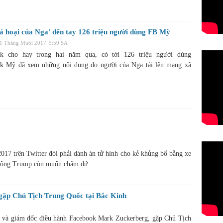
há hoại của Nga' đến tay 126 triệu người dùng FB Mỹ
31 Tháng Mười 2017
5:59 SA
ok cho hay trong hai năm qua, có tới 126 triệu người dùng
k Mỹ đã xem những nội dung do người của Nga tải lên mạng xã
7 trên Twitter đòi phải dành án tử hình cho kẻ khủng bố bằng xe
đó ông Trump còn muốn chấm dứ
ặp Chủ Tịch Trung Quốc tại Bắc Kinh
và giám đốc điều hành Facebook Mark Zuckerberg, gặp Chủ Tịch