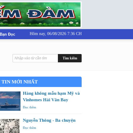
Hôm nay,
06/08/2026 7:36 CH
 Bạn Đọc
 TIN MỚI NHẤT
Hàng không mẫu hạm Mỹ và
Vinhomes Hải Vân Bay
Đọc thêm
Nguyễn Thông - Ba chuyện
Đọc thêm