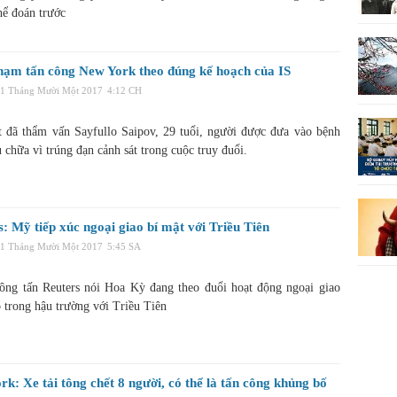
hể đoán trước
hạm tấn công New York theo đúng kế hoạch của IS
01 Tháng Mười Một 2017
4:12 CH
t đã thẩm vấn Sayfullo Saipov, 29 tuổi, người được đưa vào bệnh
 chữa vì trúng đạn cảnh sát trong cuộc truy đuổi.
: Mỹ tiếp xúc ngoại giao bí mật với Triều Tiên
01 Tháng Mười Một 2017
5:45 SA
ông tấn Reuters nói Hoa Kỳ đang theo đuổi hoạt động ngoại giao
p trong hậu trường với Triều Tiên
k: Xe tải tông chết 8 người, có thể là tấn công khủng bố