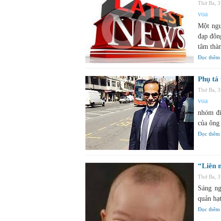
Thứ Ba, 
voa
Một ngư
đạp đôn
tâm thà
Đọc thêm
Phụ tá
Thứ Ba, 
voa
nhóm điề
của ông
Đọc thêm
“Liên 
Thứ Ba, 
Sáng ng
quản hạ
Đọc thêm