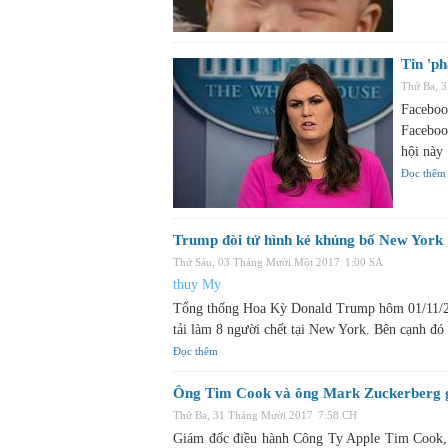
Tin 'p
Thứ Ba, 
Facebo
Faceboo
hội này
Đọc thêm
Trump đòi tử hình kẻ khủng bố New York
Thứ Sáu, 03 Tháng Mười Một 2017
1:00 SA
thuy My
Tổng thống Hoa Kỳ Donald Trump hôm 01/11/201
tải làm 8 người chết tại New York. Bên cạnh 
Đọc thêm
Ông Tim Cook và ông Mark Zuckerberg g
Thứ Ba, 31 Tháng Mười 2017
7:58 CH
Giám đốc điều hành Công Ty Apple Tim Cook, 