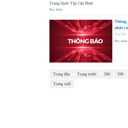
Trung Quốc Tập Cận Bình
Đọc thêm
Thông 
nhất cò
Thứ Bảy,
Đọc thêm
Trang đầu
Trang trước
589
590
Trang cuối