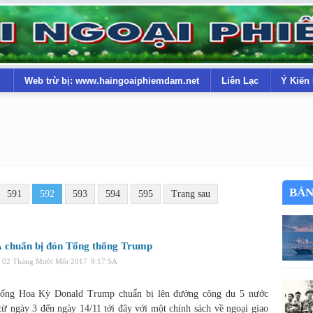
Web trừ bị: www.haingoaiphiemdam.net
Liên Lạc
Ý Kiến
BẢN
591
592
593
594
595
Trang sau
 chuẩn bị đón Tổng thống Trump
 02 Tháng Mười Một 2017
9:17 SA
hống Hoa Kỳ Donald Trump chuẩn bị lên đường công du 5 nước
từ ngày 3 đến ngày 14/11 tới đây với một chính sách về ngoại giao