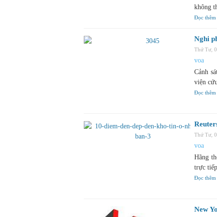
không t
Đọc thêm
Nghi p
Thứ Tư, 
voa
Cảnh sá
viện cứu
Đọc thêm
Reuters
Thứ Tư, 
voa
Hãng th
trực tiế
Đọc thêm
New Yor