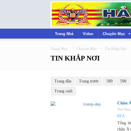
Trang Nhà
Video
Chuyên Mục
›
›
Trang Nhà
Chuyên Mục
Tin Khắp Nơi
TIN KHẮP NƠI
Trang đầu
Trang trước
589
590
Trang cuối
Châu Á
Thứ Năm,
RFA
Tổng t
châu Á 