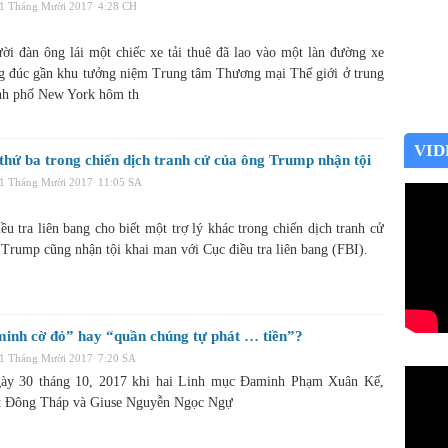
31 Tháng Mười 2017
4:28 CH
ời đàn ông lái một chiếc xe tải thuê đã lao vào một làn đường xe
g đúc gần khu tưởng niệm Trung tâm Thương mại Thế giới ở trung
nh phố New York hôm th
VID
 thứ ba trong chiến dịch tranh cử của ông Trump nhận tội
31 Tháng Mười 2017
11:05 SA
u tra liên bang cho biết một trợ lý khác trong chiến dịch tranh cử
 Trump cũng nhận tội khai man với Cục điều tra liên bang (FBI).
minh cờ đỏ” hay “quần chúng tự phát … tiền”?
31 Tháng Mười 2017
7:20 SA
ày 30 tháng 10, 2017 khi hai Linh mục Đaminh Phạm Xuân Kế,
t Đông Tháp và Giuse Nguyễn Ngọc Ngự