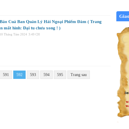
Gia
Báo Cuả Ban Quản Lý Hải Ngoại Phiếm Đàm ( Trang
n mất hình: Đại tu chưa xong ! )
 10 Tháng Tám 2024
3:49 CH
591
592
593
594
595
Trang sau