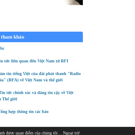
 tham khảo
bc
in tức liên quan đến Việt Nam từ RFI
ản tin tiếng Việt của đài phát thanh "Radio
ia" (RFA) về Việt Nam và thế giới
Tin tức chính xác và đáng tin cậy về Việt
 Thế giới
ổng hợp thông tin các báo
ánh được quan điểm của chúng tôi… Ngoại trừ