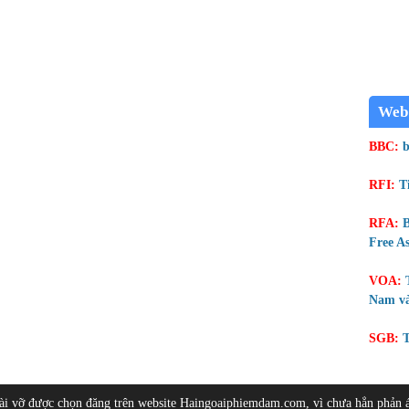
Web
BBC:
b
RFI:
T
RFA:
B
Free As
VOA:
Nam và
SGB:
T
bài vỡ được chọn đăng trên website Haingoaiphiemdam.com, vì chưa hẳn phản 