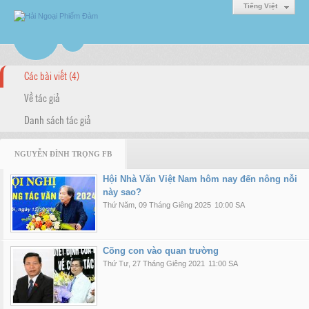
Tiếng Việt
Các bài viết (4)
Về tác giả
Danh sách tác giả
NGUYỄN ĐÌNH TRỌNG FB
Hội Nhà Văn Việt Nam hôm nay đến nông nỗi
này sao?
Thứ Năm, 09 Tháng Giêng 2025
10:00 SA
Cõng con vào quan trường
Thứ Tư, 27 Tháng Giêng 2021
11:00 SA