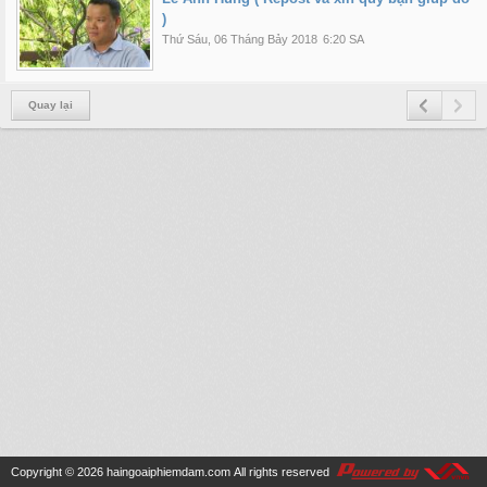
)
Thứ Sáu, 06 Tháng Bảy 2018
6:20 SA
Quay lại
Copyright © 2026
haingoaiphiemdam.com
All rights reserved