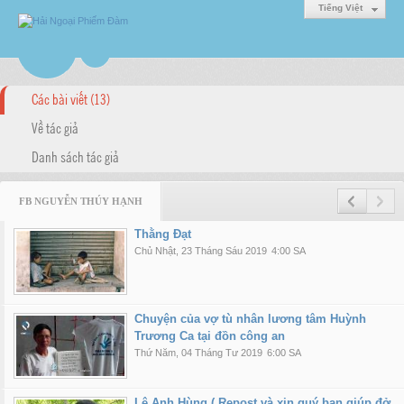
Tiếng Việt
Các bài viết (13)
Về tác giả
Danh sách tác giả
FB NGUYỄN THÚY HẠNH
Thằng Đạt
Chủ Nhật, 23 Tháng Sáu 2019
4:00 SA
Chuyện của vợ tù nhân lương tâm Huỳnh
Trương Ca tại đồn công an
Thứ Năm, 04 Tháng Tư 2019
6:00 SA
Lê Anh Hùng ( Repost và xin quý bạn giúp đở