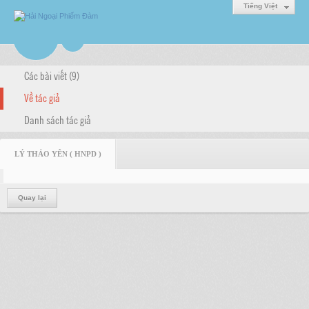
Tiếng Việt
Các bài viết (9)
Về tác giả
Danh sách tác giả
LÝ THẢO YÊN ( HNPD )
Quay lại