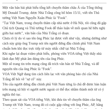
Một văn bản bài phát biểu tổng kết chuyến thăm châu Á của Tổng thống
Mỹ Donald Trump, được Nhà Trắng công bố hôm 15/11, viết tên Thủ
tướng Việt Nam Nguyễn Xuân Phúc là “Fook”.
“Tại Việt Nam, trong chuyến thăm cấp nhà nước ở Hà Nội, tôi cũng đã gặp
Chủ tịch Quang và Thủ tướng Fook để thảo luận về mối quan hệ hữu nghị
giữa hai nước”, văn bản của Nhà Trắng có đoạn.
Chưa rõ lý do vì sao tên ông Phúc lại được viết như vậy, nhưng dường như
cách này giúp ông Trump nói tên người đứng đầu chính phủ Việt Nam
chuẩn hơn khi đọc trực tiếp từ máy nhắc chữ tại Nhà Trắng.
Khi nghe lại đoạn video phát biểu, phóng viên VOA tiếng Việt thấy nhà
lãnh đạo Mỹ phát âm đúng tên của ông Phúc.
Một số trang tin trên mạng cũng đã trích văn bản từ Nhà Trắng, và để
nguyên tên của ông Phúc là “Fook”.
VOA Việt Ngữ đang tìm cách liên lạc với văn phòng báo chí của Nhà
Trắng để hỏi về "sự cố" này.
Tên của người đứng đầu chính phủ Việt Nam từng là chủ đề được bàn luận
trên mạng xã hội vì người nước ngoài có thể đọc nhầm thành một từ có ý
nghĩa thô tục.
Theo quan sát của VOA tiếng Việt, khi đưa tin về chuyến thăm của ông
Trump tới Việt Nam, trong đó có cuộc gặp riêng với ông Phúc, AP, hãng