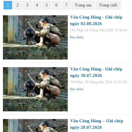
1
2
3
4
5
6
7
Trang sau
Trang cuối
Văn Công Hùng - Ghi chép
ngày 02.08.2026
Chủ Nhật, 02 Tháng Tám 2026
10:58 SA
Đọc thêm
Văn Công Hùng - Ghi chép
ngày 30.07.2026
Thứ Năm, 30 Tháng Bảy 2026
12:32 CH
Đọc thêm
Văn Công Hùng – Ghi chép
ngày 28.07.2026