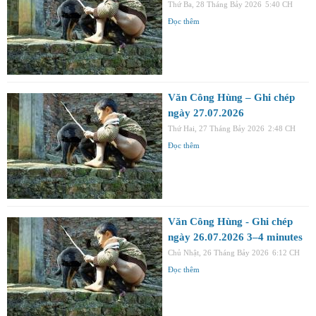
Thứ Ba, 28 Tháng Bảy 2026
5:40 CH
Đọc thêm
Văn Công Hùng – Ghi chép
ngày 27.07.2026
Thứ Hai, 27 Tháng Bảy 2026
2:48 CH
Đọc thêm
Văn Công Hùng - Ghi chép
ngày 26.07.2026 3–4 minutes
Chủ Nhật, 26 Tháng Bảy 2026
6:12 CH
Đọc thêm