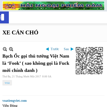
XE CÁN CHÓ
Trước
Sau
Bạch Ốc gọi thủ tướng Việt Nam
là ‘Fook’ ( sao không gọi là Fuck
mới chính danh )
Thứ Ba, 21 Tháng Mười Một 2017
8:00 SA
voa
voatiengviet.com
Viễn Đông