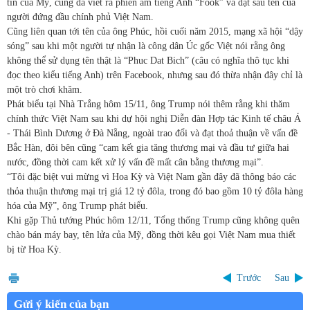
tin của Mỹ, cũng đã viết ra phiên âm tiếng Anh “Fook” và đặt sau tên của
người đứng đầu chính phủ Việt Nam.
Cũng liên quan tới tên của ông Phúc, hồi cuối năm 2015, mạng xã hội “dậy
sóng” sau khi một người tự nhận là công dân Úc gốc Việt nói rằng ông
không thể sử dụng tên thật là “Phuc Dat Bich” (câu có nghĩa thô tục khi
đọc theo kiểu tiếng Anh) trên Facebook, nhưng sau đó thừa nhận đây chỉ là
một trò chơi khăm.
Phát biểu tại Nhà Trắng hôm 15/11, ông Trump nói thêm rằng khi thăm
chính thức Việt Nam sau khi dự hội nghị Diễn đàn Hợp tác Kinh tế châu Á
- Thái Bình Dương ở Đà Nẵng, ngoài trao đổi và đạt thoả thuận về vấn đề
Bắc Hàn, đôi bên cũng “cam kết gia tăng thương mại và đầu tư giữa hai
nước, đồng thời cam kết xử lý vấn đề mất cân bằng thương mại”.
“Tôi đặc biệt vui mừng vì Hoa Kỳ và Việt Nam gần đây đã thông báo các
thỏa thuận thương mại trị giá 12 tỷ đôla, trong đó bao gồm 10 tỷ đôla hàng
hóa của Mỹ”, ông Trump phát biểu.
Khi gặp Thủ tướng Phúc hôm 12/11, Tổng thống Trump cũng không quên
chào bán máy bay, tên lửa của Mỹ, đồng thời kêu gọi Việt Nam mua thiết
bị từ Hoa Kỳ.
Trước
Sau
Gửi ý kiến của bạn