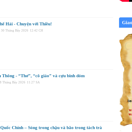
Gia
hế Hải - Chuyện với Thiều!
 30 Tháng Bảy 2026
12:42 CH
 Thông - “Thơ”, “cô giáo” và cựu binh dỏm
28 Tháng Bảy 2026
11:27 SA
Quốc Chính – Sóng trong chậu và bão trong tách trà