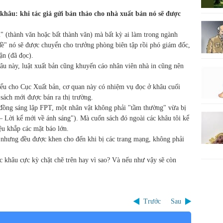
khâu: khi tác giả gửi bản thảo cho nhà xuất bản nó sẽ được
m" (thành văn hoặc bất thành văn) mà bất kỳ ai làm trong ngành
đề" nó sẽ được chuyển cho trưởng phòng biên tập rồi phó giám đốc,
ận (đã đọc).
hâu này, luật xuất bản cũng khuyến cáo nhân viên nhà in cũng nên
hiểu cho Cục Xuất bản, cơ quan này có nhiệm vụ đọc ở khâu cuối
sách mới được bán ra thị trường.
ng sáng lập FPT, một nhân vật không phải "tầm thường" vừa bị
– Lời kể mới về ánh sáng"). Mà cuốn sách đó ngoài các khâu tôi kể
iệu khắp các mặt báo lớn.
 nhưng đều được khen cho đến khi bị các trang mạng, không phải
c khâu cực kỳ chặt chẽ trên hay vì sao? Và nếu như vậy sẽ còn
Trước
Sau