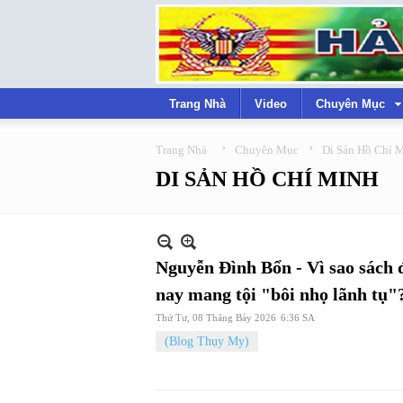
Trang Nhà
Video
Chuyên Mục
›
›
Trang Nhà
Chuyên Mục
Di Sản Hồ Chí 
DI SẢN HỒ CHÍ MINH
Nguyễn Đình Bổn - Vì sao sách 
nay mang tội "bôi nhọ lãnh tụ"
Thứ Tư, 08 Tháng Bảy 2026
6:36 SA
(Blog Thụy My)