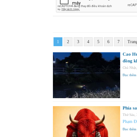
1
2
3
4
5
6
7
Tran
Cao Hu
đồng k
Chủ Nhật
Đọc thêm
Phía sa
Thứ Sáu,
Phạm Đ
Đọc thêm