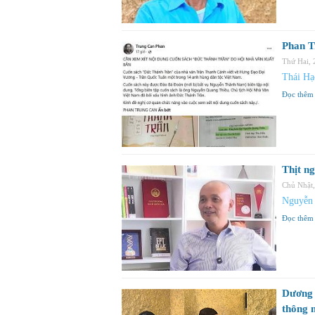
Phan T
Thứ Hai,
Thái H
Đọc thêm
Thịt ng
Chủ Nhật
Nguyễn
Đọc thêm
Dương 
thông 