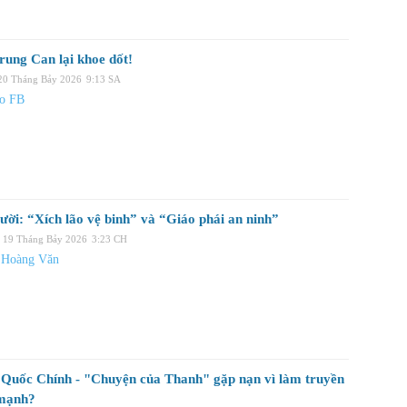
rung Can lại khoe dốt!
 20 Tháng Bảy 2026
9:13 SA
ạo FB
ười: “Xích lão vệ binh” và “Giáo phái an ninh”
, 19 Tháng Bảy 2026
3:23 CH
 Hoàng Văn
Quốc Chính - "Chuyện của Thanh" gặp nạn vì làm truyền
mạnh?