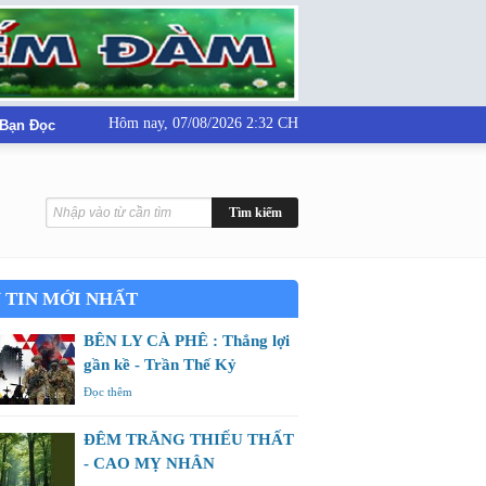
Hôm nay,
07/08/2026 2:32 CH
 Bạn Đọc
 TIN MỚI NHẤT
BÊN LY CÀ PHÊ : Thắng lợi
gần kề - Trần Thế Kỷ
Đọc thêm
ĐÊM TRĂNG THIẾU THẤT
- CAO MỴ NHÂN