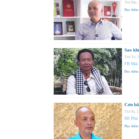
Thứ Bảy,
Đọc thêm
Sao kh
Thứ Tư, 
FB Mai
Đọc thêm
Cơn bã
Thứ Ba, 
Hồ Phú
Đọc thêm