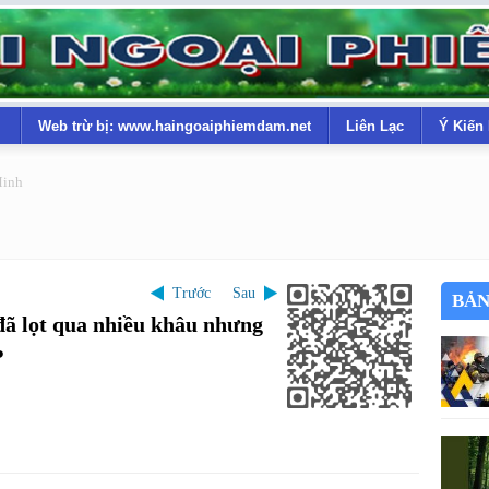
Web trừ bị: www.haingoaiphiemdam.net
Liên Lạc
Ý Kiến
Minh
Trước
Sau
BẢN
đã lọt qua nhiều khâu nhưng
?