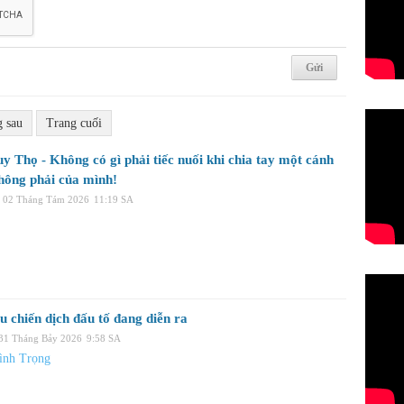
g sau
Trang cuối
y Thọ - Không có gì phải tiếc nuối khi chia tay một cánh
hông phải của mình!
, 02 Tháng Tám 2026
11:19 SA
u chiến dịch đấu tố đang diễn ra
 31 Tháng Bảy 2026
9:58 SA
ình Trọng