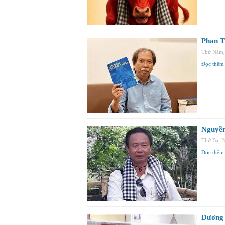
Phan T
Thứ Năm,
Đọc thêm
Nguyễn
Thứ Ba, 
Đọc thêm
Dương 