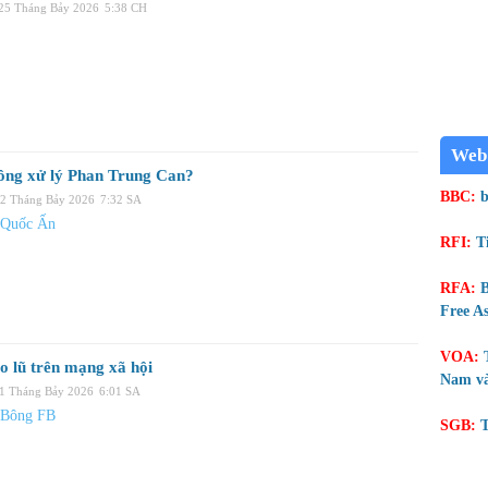
 25 Tháng Bảy 2026
5:38 CH
Web
ông xử lý Phan Trung Can?
BBC:
b
22 Tháng Bảy 2026
7:32 SA
 Quốc Ấn
RFI:
T
RFA:
B
Free As
VOA:
o lũ trên mạng xã hội
Nam và
21 Tháng Bảy 2026
6:01 SA
 Bông FB
SGB:
T