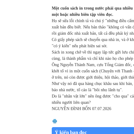
Một cuốn sách in trong nước phải qua nhiều 
một hoặc nhiều biên tập viên đọc.
Họ sẽ sửa lỗi chính tả và chú ý "những điều cấ
xuất bản đều biết. Nếu bản thảo "không có vấn 
rồi giám đốc nhà xuất bản, tất cả đều phải ký nh
Có giấy phép sách sẽ chuyển qua nhà in, và ở k
"có ý kiến" nếu phát hiện sai sót.
Sách in xong chở về thì ngay lập tức gửi lưu c
cùng, là thành phẩm và chỉ khi nào họ cho phép 
Ông Nguyễn Thành Nam, cựu Tổng Giám đốc, đồ
khởi tố vì in một cuốn sách (Chuyện với Thanh 
ở trên, nó còn được giới thiệu, hội thảo, giới th
Như vậy nó đã qua hàng chục khâu sau khi bán,
báo nhà nước, tố cáo là "bôi nhọ lãnh tụ".
Do là "nhân vật lớn" nên ông được "cho qua" cá
nhiều người liên quan?
NGUYỄN ĐÌNH BỔN 07.07.2026
Ý kiến bạn đọc