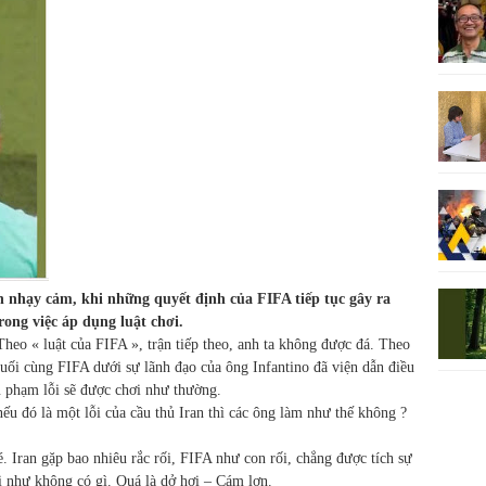
n nhạy cảm, khi những quyết định của FIFA tiếp tục gây ra
rong việc áp dụng luật chơi.
Theo « luật của FIFA », trận tiếp theo, anh ta không được đá. Theo
uối cùng FIFA dưới sự lãnh đạo của ông Infantino đã viện dẫn điều
hù phạm lỗi sẽ được chơi như thường.
nếu đó là một lỗi của cầu thủ Iran thì các ông làm như thế không ?
é. Iran gặp bao nhiêu rắc rối, FIFA như con rối, chẳng được tích sự
oi như không có gì. Quá là dở hơi – Cám lợn.