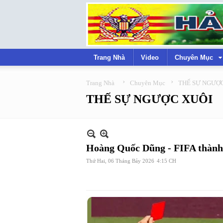
Trang Nhà
Video
Chuyên Mục
›
›
Trang Nhà
Chuyên Mục
THẾ SỰ NGƯỢ
THẾ SỰ NGƯỢC XUÔI
Hoàng Quốc Dũng - FIFA thàn
Thứ Hai, 06 Tháng Bảy 2026
4:15 CH