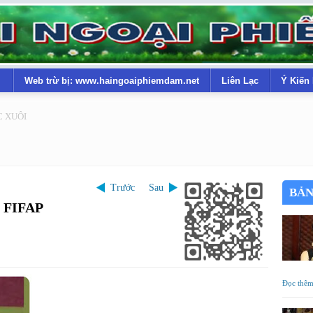
Web trừ bị: www.haingoaiphiemdam.net
Liên Lạc
Ý Kiến
C XUÔI
Trước
Sau
BẢN
h FIFAP
Đọc thê