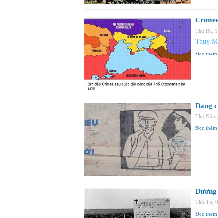
Crimée
Thứ Ba, 
Thuỵ My
Đọc thêm
Đang c
Thứ Năm,
Đọc thêm
Dương 
Thứ Tư, 
Đọc thêm