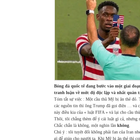
Bóng đá quốc tế đang bước vào một giai đoạ
tranh luận về mức độ độc lập và nhất quán t
Tóm tắt sự việc : Một cầu thủ Mỹ bị ăn thẻ đỏ. 
các nguồn tin thì ông Trump đã gọi điện … và c
này điều kia của « luật FIFA » và lại cho cầu t
Thôi, tôi chẳng thèm để ý cái luật gì cả, nhưng 
Chắc chắn là không, một nghin lần
không
.
Chú ý : tôi tuyệt đối không phải fan của Iran nh
gì để giúp cho người ta. Khi Mỹ bị ăn thẻ thì c