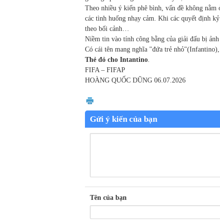
Theo nhiều ý kiến phê bình, vấn đề không nằm ở
các tình huống nhạy cảm. Khi các quyết định kỷ 
theo bối cảnh…
Niềm tin vào tính công bằng của giải đấu bị ản
Có cái tên mang nghĩa "đứa trẻ nhỏ"(Infantino),
Thẻ đỏ cho Intantino
.
FIFA – FIFAP
HOÀNG QUỐC DŨNG
06.07.2026
Gửi ý kiến của bạn
Tên của bạn