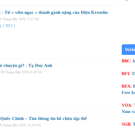
 : Từ « viên ngọc » thành gánh nặng của Điện Kremlin
14 Tháng Bảy 2026
5:27 SA
 ( RFI )
Web
BBC:
b
ó chuyện gì? - Tạ Duy Anh
 09 Tháng Bảy 2026
6:20 SA
RFI:
T
RFA:
B
Free As
VOA:
Nam và
Quốc Chính – Tìm thông tin hố chôn tập thể
SGB:
T
08 Tháng Bảy 2026
11:04 SA