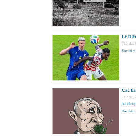
Lê Diễ
Thứ Hai,
Đọc thêm
Các bà
Thứ Hai,
baotien
Đọc thêm