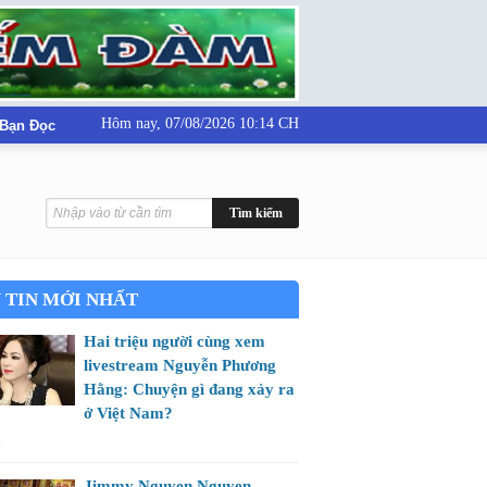
Hôm nay,
07/08/2026 10:14 CH
 Bạn Đọc
 TIN MỚI NHẤT
Hai triệu người cùng xem
livestream Nguyễn Phương
Hằng: Chuyện gì đang xảy ra
ở Việt Nam?
m
Jimmy Nguyen Nguyen -