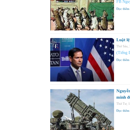
FB Ngu
Đọc thêm
Luật l
Thứ Sáu,
(Tiếng 
Đọc thêm
Nguyễn 
minh đ
Thứ Tư, 
Đọc thêm