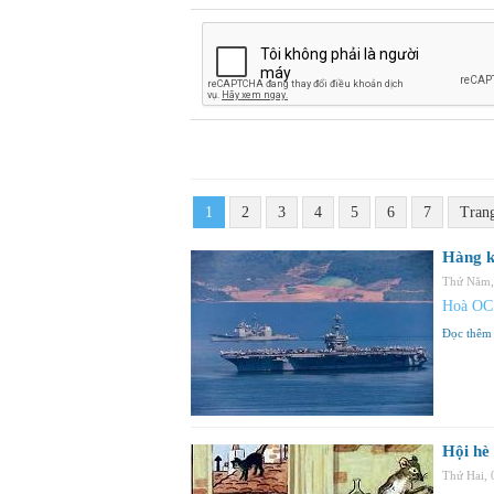
1
2
3
4
5
6
7
Tran
Hàng k
Thứ Năm,
Hoà OC
Đọc thêm
Hội hè
Thứ Hai,