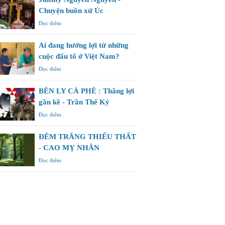
Chuyện buồn xứ Úc
Đọc thêm
Ai đang hưởng lợi từ những
cuộc đấu tố ở Việt Nam?
Đọc thêm
BÊN LY CÀ PHÊ : Thắng lợi
gần kề - Trần Thế Kỷ
Đọc thêm
ĐÊM TRĂNG THIẾU THẤT
- CAO MỴ NHÂN
Đọc thêm