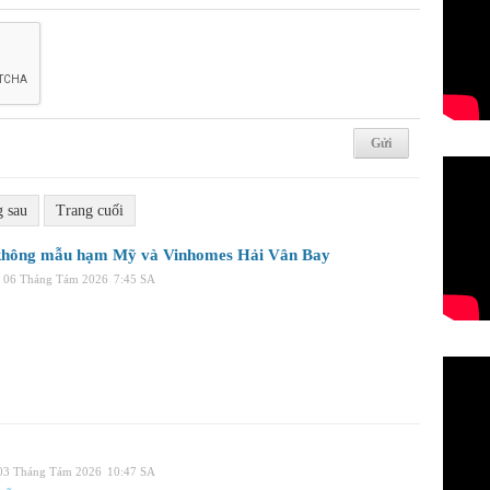
g sau
Trang cuối
hông mẫu hạm Mỹ và Vinhomes Hải Vân Bay
 06 Tháng Tám 2026
7:45 SA
 03 Tháng Tám 2026
10:47 SA