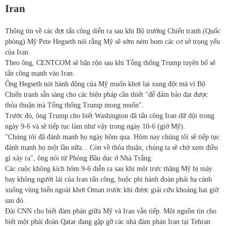
Iran
Thông tin về các đợt tấn công diễn ra sau khi Bộ trưởng Chiến tranh (Quốc
phòng) Mỹ Pete Hegseth nói rằng Mỹ sẽ sớm ném bom các cơ sở trọng yếu
của Iran.
Theo ông, CENTCOM sẽ bận rộn sau khi Tổng thống Trump tuyên bố sẽ
tấn công mạnh vào Iran.
Ông Hegseth nói hành động của Mỹ muốn khơi lại xung đột mà vì Bộ
Chiến tranh sẵn sàng cho các biện pháp cần thiết "để đảm bảo đạt được
thỏa thuận mà Tổng thống Trump mong muốn".
Trước đó, ông Trump cho biết Washington đã tấn công Iran dữ dội trong
ngày 9-6 và sẽ tiếp tục làm như vậy trong ngày 10-6 (giờ Mỹ).
"Chúng tôi đã đánh mạnh họ ngày hôm qua. Hôm nay chúng tôi sẽ tiếp tục
đánh mạnh họ một lần nữa... Còn về thỏa thuận, chúng ta sẽ chờ xem điều
gì xảy ra", ông nói từ Phòng Bầu dục ở Nhà Trắng.
Các cuộc không kích hôm 9-6 diễn ra sau khi một trực thăng Mỹ bị máy
bay không người lái của Iran tấn công, buộc phi hành đoàn phải hạ cánh
xuống vùng biển ngoài khơi Oman trước khi được giải cứu khoảng hai giờ
sau đó.
Đài CNN cho biết đàm phán giữa Mỹ và Iran vẫn tiếp. Một nguồn tin cho
biết một phái đoàn Qatar đang gặp gỡ các nhà đàm phán Iran tại Tehran