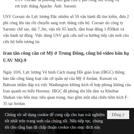
rơi trực thăng Apache. Ảnh: Saronic
USV Corsair do Lực lượng Đặc nhiệm số 59 vận hành đã tìm kiếm, đưa 2
phi công lên tàu rồi chuyển sang trực thăng cứu hộ. Corsair do công ty
Saronic chế tạo, dài 7,3m, vận tốc 65 km/h, tầm hoạt động 1.850km và
vận hành tự động. Việc dùng USV giải cứu mở ra hướng tiếp cận mới cho
cứu hộ biển tương lai.
Iran tấn công căn cứ Mỹ ở Trung Đông, công bố video bắn hạ
UAV MQ-9
Ngày 10/6, Lực lượng Vệ binh Cách mạng Hồi giáo Iran (IRGC) thông
báo tấn công hàng loạt căn cứ quân sự của Mỹ ở Jordan, Kuwait và
Bahrain nhằm đáp trả việc Washington không kích tổ hợp phòng không của
Iran quanh eo biển Hormuz. IRGC đã phóng tên lửa tầm xa Kheibar
Shekan vào bốn mục tiêu quan trọng, bao gồm một nhà chứa tiêm kích F-
35 tại Jordan.
Chúng tôi sử dụng cookie để cung cấp cho bạn trải nghiệm
Đồng ý
tốt nhất trên trang web của chúng tôi. Nếu tiếp tục, chúng
tôi cho rằng bạn đã chấp thuận cookie cho mục đích này.