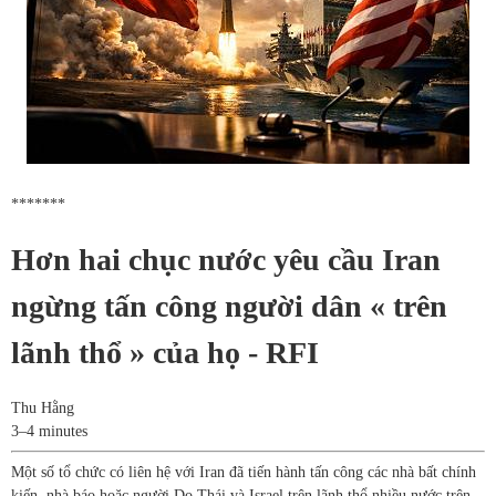
*******
Hơn hai chục nước yêu cầu Iran
ngừng tấn công người dân « trên
lãnh thổ » của họ - RFI
Thu Hằng
3–4 minutes
Một số tổ chức có liên hệ với Iran đã tiến hành tấn công các nhà bất chính
kiến, nhà báo hoặc người Do Thái và Israel trên lãnh thổ nhiều nước trên