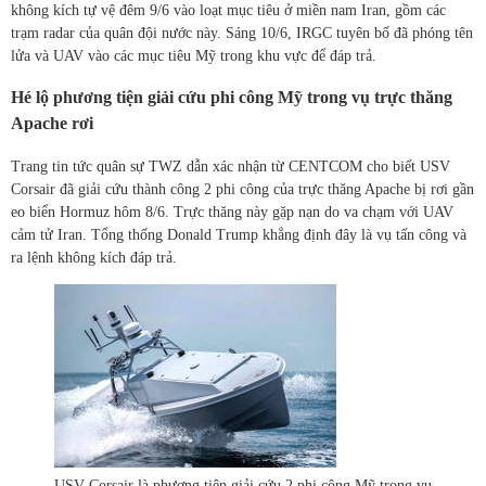
không kích tự vệ đêm 9/6 vào loạt mục tiêu ở miền nam Iran, gồm các
trạm radar của quân đội nước này. Sáng 10/6, IRGC tuyên bố đã phóng tên
lửa và UAV vào các mục tiêu Mỹ trong khu vực để đáp trả.
Hé lộ phương tiện giải cứu phi công Mỹ trong vụ trực thăng
Apache rơi
Trang tin tức quân sự TWZ dẫn xác nhận từ CENTCOM cho biết USV
Corsair đã giải cứu thành công 2 phi công của trực thăng Apache bị rơi gần
eo biển Hormuz hôm 8/6. Trực thăng này gặp nạn do va chạm với UAV
cảm tử Iran. Tổng thống Donald Trump khẳng định đây là vụ tấn công và
ra lệnh không kích đáp trả.
USV Corsair là phương tiện giải cứu 2 phi công Mỹ trong vụ