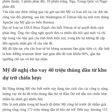
phiếu thuận, 3 phiếu phản đối, 10 phiếu trắng. Nga, Trung Quốc và Niger
phản đối.
Văn bản này được thông qua vài giờ sau khi Mỹ và Iran nối lại các đợt tấn
công vào đối phương, sau khi Washington tố Tehran bắn hạ một trực thăng
Apache của Mỹ gần eo biển Hormuz.
Đại sứ Iran tại IAEA Reza Najafi cho biết Tehran sẽ tự quyết định cách
phản ứng. Ông cho rằng nghị quyết đưa ra nhiều đòi hỏi quá mức và chỉ
tập trung vào hậu quả của tình hình hiện nay, trong khi lại không đề cập
đến nguyên nhân gốc rễ của vấn đề.
Mỹ đã liên tục yêu cầu Iran từ bỏ lượng uranium làm giàu hiện có, đặc biệt
là hơn 440kg uranium được làm giàu đến độ tinh khiếu 60%, gần đạt
ngưỡng chế tạo vũ khí hạt nhân.
Mỹ đề nghị cho vay 40 triệu thùng dầu từ kho
dự trữ chiến lược
Bộ Năng lượng Mỹ cho biết nước này đang tìm cách cho các công ty năng
lượng vay tối đa 40 triệu thùng dầu thô từ Kho Dự trữ dầu mỏ chiến lược
nhằm hạ nhiệt giá nhiên liệu.
Đây là một phần trong kế hoạch đã được Mỹ công bố trước đó nhằm giải
phóng tổng cộng 172 triệu thùng dầu từ kho dự trữ. Đến nay, khoảng 133