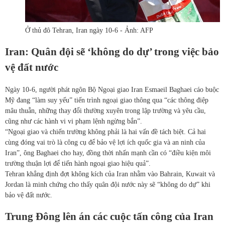
Ở thủ đô Tehran, Iran ngày 10-6 - Ảnh: AFP
Iran: Quân đội sẽ ‘không do dự’ trong việc bảo
vệ đất nước
Ngày 10-6, người phát ngôn Bộ Ngoại giao Iran Esmaeil Baghaei cáo buộc
Mỹ đang “làm suy yếu” tiến trình ngoại giao thông qua “các thông điệp
mâu thuẫn, những thay đổi thường xuyên trong lập trường và yêu cầu,
cũng như các hành vi vi phạm lệnh ngừng bắn”.
“Ngoại giao và chiến trường không phải là hai vấn đề tách biệt. Cả hai
cùng đóng vai trò là công cụ để bảo vệ lợi ích quốc gia và an ninh của
Iran”, ông Baghaei cho hay, đồng thời nhấn mạnh cần có “điều kiện môi
trường thuận lợi để tiến hành ngoại giao hiệu quả”.
Tehran khẳng định đợt không kích của Iran nhằm vào Bahrain, Kuwait và
Jordan là minh chứng cho thấy quân đội nước này sẽ “không do dự” khi
bảo vệ đất nước.
Trung Đông lên án các cuộc tấn công của Iran