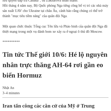
lưu quyền đáp trả Canada", bà Zakharova nhấn mạnh.
Hồi tháng 4 năm nay, Bộ Quốc phòng Nga từng công bố vị trí các nhà máy
sản xuất UAV cho Ukraine tại châu Âu, cảnh báo rằng chúng có thể trở
thành "mục tiêu tiềm năng" của quân đội Nga.
Một quan chức thuộc Tổng cục Tên lửa và Pháo binh của quân đội Nga đã
thiệt mạng trong một vụ đánh bom xe xảy ra ở ngoại ô thủ đô Moscow.
**********
Tin tức Thế giới 10/6: Hé lộ nguyên
nhân trực thăng AH-64 rơi gần eo
biển Hormuz
Nhật An
3–4 minutes
Iran tấn công các căn cứ của Mỹ ở Trung