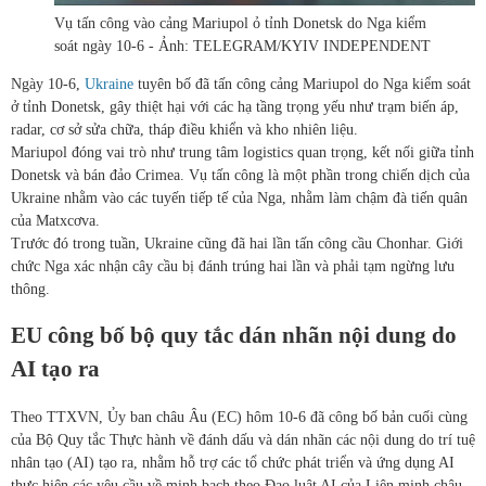
Vụ tấn công vào cảng Mariupol ỏ tỉnh Donetsk do Nga kiểm
soát ngày 10-6 - Ảnh: TELEGRAM/KYIV INDEPENDENT
Ngày 10-6,
Ukraine
tuyên bố đã tấn công cảng Mariupol do Nga kiểm soát
ở tỉnh Donetsk, gây thiệt hại với các hạ tầng trọng yếu như trạm biến áp,
radar, cơ sở sửa chữa, tháp điều khiển và kho nhiên liệu.
Mariupol đóng vai trò như trung tâm logistics quan trọng, kết nối giữa tỉnh
Donetsk và bán đảo Crimea. Vụ tấn công là một phần trong chiến dịch của
Ukraine nhằm vào các tuyến tiếp tế của Nga, nhằm làm chậm đà tiến quân
của Matxcơva.
Trước đó trong tuần, Ukraine cũng đã hai lần tấn công cầu Chonhar. Giới
chức Nga xác nhận cây cầu bị đánh trúng hai lần và phải tạm ngừng lưu
thông.
EU công bố bộ quy tắc dán nhãn nội dung do
AI tạo ra
Theo TTXVN, Ủy ban châu Âu (EC) hôm 10-6 đã công bố bản cuối cùng
của Bộ Quy tắc Thực hành về đánh dấu và dán nhãn các nội dung do trí tuệ
nhân tạo (AI) tạo ra, nhằm hỗ trợ các tổ chức phát triển và ứng dụng AI
thực hiện các yêu cầu về minh bạch theo Đạo luật AI của Liên minh châu