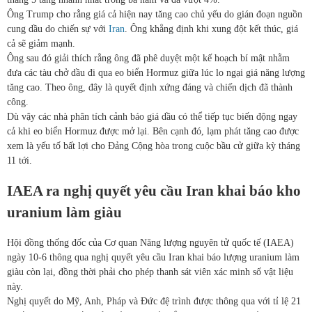
Ông Trump cho rằng giá cả hiện nay tăng cao chủ yếu do gián đoạn nguồn
cung dầu do chiến sự với
Iran
. Ông khẳng định khi xung đột kết thúc, giá
cả sẽ giảm mạnh.
Ông sau đó giải thích rằng ông đã phê duyệt một kế hoạch bí mật nhằm
đưa các tàu chở dầu đi qua eo biển Hormuz giữa lúc lo ngại giá năng lượng
tăng cao. Theo ông, đây là quyết định xứng đáng và chiến dịch đã thành
công.
Dù vậy các nhà phân tích cảnh báo giá dầu có thể tiếp tục biến động ngay
cả khi eo biển Hormuz được mở lại. Bên cạnh đó, lạm phát tăng cao được
xem là yếu tố bất lợi cho Đảng Cộng hòa trong cuộc bầu cử giữa kỳ tháng
11 tới.
IAEA ra nghị quyết yêu cầu Iran khai báo kho
uranium làm giàu
Hội đồng thống đốc của Cơ quan Năng lượng nguyên tử quốc tế (IAEA)
ngày 10-6 thông qua nghị quyết yêu cầu Iran khai báo lượng uranium làm
giàu còn lại, đồng thời phải cho phép thanh sát viên xác minh số vật liệu
này.
Nghị quyết do Mỹ, Anh, Pháp và Đức đệ trình được thông qua với tỉ lệ 21