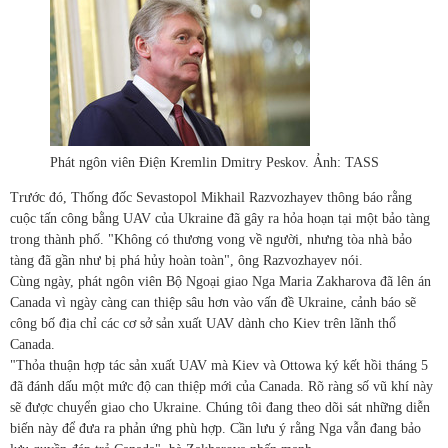
Phát ngôn viên Điện Kremlin Dmitry Peskov. Ảnh: TASS
Trước đó, Thống đốc Sevastopol Mikhail Razvozhayev thông báo rằng
cuộc tấn công bằng UAV của Ukraine đã gây ra hỏa hoạn tại một bảo tàng
trong thành phố. "Không có thương vong về người, nhưng tòa nhà bảo
tàng đã gần như bị phá hủy hoàn toàn", ông Razvozhayev nói.
Cùng ngày, phát ngôn viên Bộ Ngoại giao Nga Maria Zakharova đã lên án
Canada vì ngày càng can thiệp sâu hơn vào vấn đề Ukraine, cảnh báo sẽ
công bố địa chỉ các cơ sở sản xuất UAV dành cho Kiev trên lãnh thổ
Canada.
"Thỏa thuận hợp tác sản xuất UAV mà Kiev và Ottowa ký kết hồi tháng 5
đã đánh dấu một mức độ can thiệp mới của Canada. Rõ ràng số vũ khí này
sẽ được chuyển giao cho Ukraine. Chúng tôi đang theo dõi sát những diễn
biến này để đưa ra phản ứng phù hợp. Cần lưu ý rằng Nga vẫn đang bảo