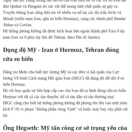
Ngay sau đó, Hãng thông tấn IRNA của Iran đưa tin về các vụ nổ trên hai
đảo Qeshm và Hengam do các vật thể mang tính chất quân sự gây ra.
Truyền thông Iran cũng đưa tin về nhiều vụ nổ tại các thị trấn Sirik và
Minab (miền nam Iran, gần eo biển Hormuz), cùng các thành phố Bandar
Abbas và Gorfan.
Hệ thống phòng không đã được kích hoạt bên ngoài thành phố Fars ở tây
nam Iran và ở phía tây thủ đô Tehran, theo Đài Al Jazeera.
Đụng độ Mỹ - Iran ở Hormuz, Tehran đóng
cửa eo biển
Hãng tin Mehr cho biết lực lượng Mỹ và các đơn vị hải quân của Lực
lượng Vệ binh Cách mạng Hồi giáo Iran (IRGC) đã đụng độ dữ dội ở eo
biển Hormuz.
Bộ chỉ huy quân sự liên hợp cấp cao của Iran đã ra lệnh đóng cửa eo biển
Hormuz với tất cả các tàu thuyền, kể cả tàu dầu và tàu thương mại.
IRGC cũng cho biết hệ thống phòng không đã phóng tên lửa vào một tiêm
kích F-16 vi phạm "không phận vùng Vịnh" và buộc máy bay này phải rút
lui.
Ông Hegseth: Mỹ tấn công cơ sở trọng yếu của