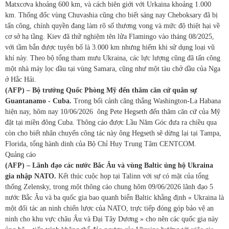
Matxcơva khoảng 600 km, và cách biên giới với Urkaina khoảng 1.000
km. Thống đốc vùng Chuvashia cũng cho biết sáng nay Cheboksary đã bị
tấn công, chính quyền đang làm rõ số thương vong và mức độ thiệt hại về
cơ sở hạ tầng. Kiev đã thử nghiệm tên lửa Flamingo vào tháng 08/2025,
với tầm bắn được tuyên bố là 3.000 km nhưng hiếm khi sử dụng loại vũ
khí này. Theo bộ tổng tham mưu Ukraina, các lực lượng cũng đã tấn công
một nhà máy lọc dầu tại vùng Samara, cũng như một tàu chở dầu của Nga
ở Hắc Hải.
(AFP) – Bộ trưởng Quốc Phòng Mỹ đến thăm căn cứ quân sự
Guantanamo - Cuba.
Trong bối cảnh căng thẳng Washington-La Habana
hiện nay, hôm nay 10/06/2026 ông Pete Hegseth đến thăm căn cứ của Mỹ
đặt tại miền đông Cuba. Thông cáo được Lầu Năm Góc đưa ra chiều qua
còn cho biết nhân chuyến công tác này ông Hegseth sẽ dừng lại tại Tampa,
Florida, tổng hành dinh của Bộ Chỉ Huy Trung Tâm CENTCOM.
Quảng cáo
(AFP) – Lãnh đạo các nước Bắc Âu và vùng Baltic ủng hộ Ukraina
gia nhập NATO.
Kết thúc cuộc họp tại Talinn với sự có mặt của tổng
thống Zelensky, trong một thông cáo chung hôm 09/06/2026 lãnh đạo 5
nước Bắc Âu và ba quốc gia bao quanh biển Baltic khẳng định « Ukraina là
một đối tác an ninh chiến lược của NATO, trực tiếp đóng góp bảo vệ an
ninh cho khu vực châu Âu và Đại Tây Dương » cho nên các quốc gia này