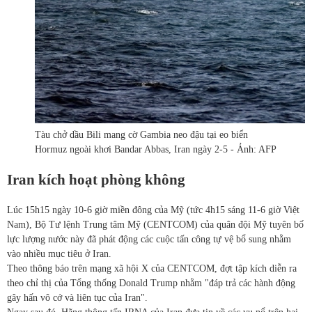
Tàu chở dầu Bili mang cờ Gambia neo đậu tại eo biển
Hormuz ngoài khơi Bandar Abbas, Iran ngày 2-5 - Ảnh: AFP
Iran kích hoạt phòng không
Lúc 15h15 ngày 10-6 giờ miền đông của Mỹ (tức 4h15 sáng 11-6 giờ Việt
Nam), Bộ Tư lệnh Trung tâm Mỹ (CENTCOM) của quân đội Mỹ tuyên bố
lực lượng nước này đã phát động các cuộc tấn công tự vệ bổ sung nhằm
vào nhiều mục tiêu ở Iran.
Theo thông báo trên mạng xã hội X của CENTCOM, đợt tập kích diễn ra
theo chỉ thị của Tổng thống Donald Trump nhằm "đáp trả các hành động
gây hấn vô cớ và liên tục của Iran".