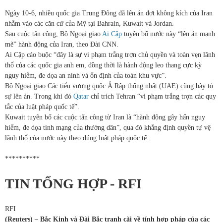
Ngày 10-6, nhiều quốc gia Trung Đông đã lên án đợt không kích của Iran
nhằm vào các căn cứ của Mỹ tại Bahrain, Kuwait và Jordan.
Sau cuộc tấn công, Bộ Ngoại giao
Ai Cập
tuyên bố nước này “lên án mạnh
mẽ” hành động của Iran, theo Đài CNN.
Ai Cập cáo buộc “đây là sự vi phạm trắng trợn chủ quyền và toàn vẹn lãnh
thổ của các quốc gia anh em, đồng thời là hành động leo thang cực kỳ
nguy hiểm, đe dọa an ninh và ổn định của toàn khu vực”.
Bộ Ngoại giao Các tiểu vương quốc Ả Rập thống nhất (UAE) cũng bày tỏ
sự lên án. Trong khi đó
Qatar
chỉ trích Tehran “vi phạm trắng trợn các quy
tắc của luật pháp quốc tế”.
Kuwait tuyên bố các cuộc tấn công từ Iran là “hành động gây hấn nguy
hiểm, đe dọa tính mạng của thường dân”, qua đó khẳng định quyền tự vệ
lãnh thổ của nước này theo đúng luật pháp quốc tế.
**********
TIN TỔNG HỢP - RFI
RFI
(Reuters) – Bắc Kinh và Đài Bắc tranh cãi về tính hợp pháp của các