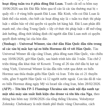
hoạt động tuần tra ở phía đông Đài Loan.
Tranh cãi nổ ra hôm nay
10/06/2026 sau khi Đài Bắc hôm qua tố cáo là các tàu thương mại bị «
quấy rối » ở vùng biển quanh Đài Loan. Bắc Kinh, vốn coi Đài Loan là
lãnh thổ của mình, cho biết các hoạt động này là « tuần tra thực thi pháp
luật » nhằm bảo vệ chủ quyền và quyền lợi hàng hải. Đài Loan phản đối
mạnh mẽ, cho rằng Trung Quốc « lấy cớ thực thi pháp luật » để mở rộng
ảnh hưởng, đồng thời khẳng định chỉ người dân Đài Loan mới có quyền
quyết định tương lai của hòn đảo.
(Yonhap) –
Universal Winner, tàu chở dầu Hàn Quốc đầu tiên trong
số các tàu bị mắc kẹt tại eo biển Hormuz đã về tới Hàn Quốc.
Tàu
Universal Winner đã cập cảng Ulsan, phía đông nam Hàn Quốc, vào chiều
nay 10/06/2026, giờ Hàn Quốc, sau hành trình kéo dài 3 tuần. Tàu chở 2
triệu thùng dầu khai thác từ Koweit. Trong số 26 tàu chở dầu bị kẹt tại
vùng Vịnh, Universal Winner là tàu đầu tiên vượt qua được eo biển
Hormuz sau thỏa thuận giữa Hàn Quốc và Iran. Trên tàu có 21 thuyền
viên, gồm 9 người Hàn Quốc và 12 người nước ngoài. Con tàu đã đi vào
eo biển Hormuz đúng ngày Mỹ và Israel tấn công Iran, hôm 28/02/2026.
(AFP) – Tên lửa FP-5 Flamingo Ukraina sản xuất nội địa oanh tạc
một nhà máy sản xuất linh kiện cho drone và tên lửa của Nga
, theo
thông báo hôm nay 10/06/2026 của tổng thống Ukraina, Volodymyr
Zelensky. Cheboksary là một thành phố thuộc vùng Chuvashia, cách