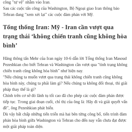
công "tự vệ" nhằm vào Iran.
Sau các cuộc tấn công của Washington, Bộ Ngoại giao Iran thông báo
Tehran đang “xem xét lại” các cuộc đàm phán với Mỹ.
Tổng thống Iran: Mỹ - Iran cần vượt qua
trạng thái ‘không chiến tranh cũng không hòa
bình’
Hãng thông tấn Mehr của Iran ngày 10-6 dẫn lời Tổng thống Iran Masoud
Pezeshkian cho biết Tehran và Washington cần vượt qua “tình trạng không
chiến tranh cũng không hòa bình” như hiện nay.
“Nếu chúng ta muốn vượt qua trạng thái không chiến tranh cũng không
hòa bình này, chúng ta phải làm gì? Nếu chúng ta không đối thoại, thì giải
pháp thay thế là gì?
Chính trên cơ sở đó lãnh tụ tối cao đã cho phép các cuộc đàm phán được
tiếp tục. Trong giai đoạn cuối, chỉ thị của ông là: Hãy đi và giải quyết vấn
đề”, ông Pezeshkian phát biểu.
Dù vậy bất chấp những tiến triển mà hai bên từng công bố, tiến trình đàm
phán hòa bình giữa Washington và Tehran cho đến nay vẫn chưa đạt được
một giải pháp toàn diện.