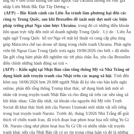
ủng hộ « tiến trình không thể đảo ngược của Ukraina hướng tới việc gia
nhập Liên Minh Bắc Đại Tây Dương ».
(AFP) – Bắc Kinh cảnh cáo Liên Âu tránh làm phương hại đến các
công ty Trung Quốc, sau khi Bruxelles đề xuất một đợt mới các biện
pháp trừng phạt Nga xâm lược Ukraina
, trong đó có những điều khoản
liên quan trực tiếp đến một số doanh nghiệp Trung Quốc. Lý do : Liên Âu
nghi ngờ Trung Quốc hỗ trợ Nga về mặt kỹ thuật và cung cấp phụ tùng
giúp Matxcơva chế tạo drone sử dụng trong chiến tranh Ukraina. Phát ngôn
viên bộ Ngoại Giao Trung Quốc trưa ngày 10/06/2026 cho biết « đã nhiều
lần gửi công hàm phản đối nghiêm túc tới phía châu Âu, yêu cầu Bruxelles
điều chỉnh những hành động sai trái ».
(AFP) – Kiến nghị tại Nhật Bản cấm tổng thống Mỹ và Nhà Trắng sử
dụng hình ảnh truyện tranh của Nhật trên các mạng xã hội.
Tính đến
hôm nay 10/06/2026 hơn 20.000 người Nhật đã ký tên vào bản kiến nghị
online, phản đối tổng thống Trump khai thác, sử dụng hình ảnh một số
nhân vật trong truyện tranh Nhật Bản và cho đăng tải trên các nền tảng xã
hội khác nhau. Gần đây nhất, tài khoản của nguyên thủ Mỹ trên Truth
Social đã khai thác hình ảnh của Naruto Uzumaki một nhân vật nổi tiếng
trong loạt truyện tranh Naruto. Trước đó, tháng 3/2026 Nhà Trắng để giải
thích về chiến tranh Iran, đã trích đoạn loạt phim hoạt họa nổi tiếng Yu Gi
Oh. Naruto cũng như phim hoạt họa Yu Gi Oh và nhiều nhân vật truyện
tranh khác nữa của Nhật Bản rất có uy tín trong công luận và đó là những