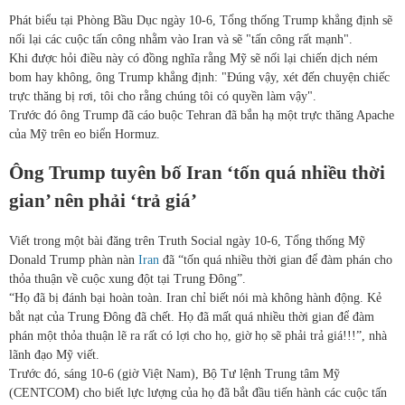
Phát biểu tại Phòng Bầu Dục ngày 10-6, Tổng thống Trump khẳng định sẽ
nối lại các cuộc tấn công nhằm vào Iran và sẽ "tấn công rất mạnh".
Khi được hỏi điều này có đồng nghĩa rằng Mỹ sẽ nối lại chiến dịch ném
bom hay không, ông Trump khẳng định: "Đúng vậy, xét đến chuyện chiếc
trực thăng bị rơi, tôi cho rằng chúng tôi có quyền làm vậy".
Trước đó ông Trump đã cáo buộc Tehran đã bắn hạ một trực thăng Apache
của Mỹ trên eo biển Hormuz.
Ông Trump tuyên bố Iran ‘tốn quá nhiều thời
gian’ nên phải ‘trả giá’
Viết trong một bài đăng trên Truth Social ngày 10-6, Tổng thống Mỹ
Donald Trump phàn nàn
Iran
đã “tốn quá nhiều thời gian để đàm phán cho
thỏa thuận về cuộc xung đột tại Trung Đông”.
“Họ đã bị đánh bại hoàn toàn. Iran chỉ biết nói mà không hành động. Kẻ
bắt nạt của Trung Đông đã chết. Họ đã mất quá nhiều thời gian để đàm
phán một thỏa thuận lẽ ra rất có lợi cho họ, giờ họ sẽ phải trả giá!!!”, nhà
lãnh đạo Mỹ viết.
Trước đó, sáng 10-6 (giờ Việt Nam), Bộ Tư lệnh Trung tâm Mỹ
(CENTCOM) cho biết lực lượng của họ đã bắt đầu tiến hành các cuộc tấn