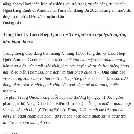
năng nhóm Hayi thân Iran này đóng vai trò trong vụ tấn công trụ sở của
Ngân hàng Bank of America tại Paris hồi tháng Ba 2026 nhưng âm mưu đã
được sớm phát hiện và bị ngăn chặn.
Quảng cáo
Tổng thư ký Liên Hiệp Quốc :
« Thế giới cần một lệnh ngừng
bắn toàn diện »
Trong thông điệp đăng trên mạng X, sáng 11/06, tổng thư ký Liên Hiệp
Quốc Antonio Guterres nhấn mạnh
« thế giới cần một thỏa thuận ngừng
bắn toàn diện, cùng với việc khôi phục các quyền và tự do lưu thông hàng
hải
(ở eo biển Hormuz)
, phù hợp với luật pháp quốc tế »
. Ông cảnh báo
về
« những khó khăn và bất ổn trên khắp thế giới »
, đặc biệt là
« các nước
đang phát triển sẽ phải gánh chịu hậu quả nặng nề nhất trong nhiều
tháng »
.
Về phía Trung Quốc, trong buổi họp báo thường kỳ ngày 11/06, người
phát ngôn bộ Ngoại Giao Lâm Kiếm (Lin Jian) nhắc lại
« những quan ngại
sâu sắc về tình hình
(ở Trung Đông)
. Trung Quốc mạnh mẽ kêu gọi các
bên liên quan chấm dứt ngay lập tức các hoạt động quân sự và quay trở
lại đối thoại và đàm phán »
.