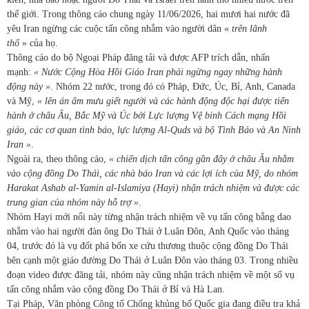
thế giới. Trong thông cáo chung ngày 11/06/2026, hai mươi hai nước đã
yêu Iran ngừng các cuộc tấn công nhắm vào người dân «
trên lãnh
thổ
» của họ.
Thông cáo do bộ Ngoại Pháp đăng tải và được AFP trích dẫn, nhấn
mạnh:
« Nước Cộng Hòa Hồi Giáo Iran phải ngừng ngay những hành
động này »
. Nhóm 22 nước, trong đó có Pháp, Đức, Úc, Bỉ, Anh, Canada
và Mỹ,
« lên án âm mưu giết người và các hành động độc hại được tiến
hành ở châu Âu, Bắc Mỹ và Úc bởi Lực lượng Vệ binh Cách mạng Hồi
giáo, các cơ quan tình báo, lực lượng Al-Quds và bộ Tình Báo và An Ninh
Iran »
.
Ngoài ra, theo thông cáo,
« chiến dịch tấn công gần đây ở châu Âu nhằm
vào cộng đồng Do Thái, các nhà báo Iran và các lợi ích của Mỹ, do nhóm
Harakat Ashab al-Yamin al-Islamiya (Hayi) nhận trách nhiệm và được các
trung gian của nhóm này hỗ trợ »
.
Nhóm Hayi mới nổi này từng nhận trách nhiệm về vụ tấn công bằng dao
nhắm vào hai người đàn ông Do Thái ở Luân Đôn, Anh Quốc vào tháng
04, trước đó là vụ đốt phá bốn xe cứu thương thuộc cộng đồng Do Thái
bên cạnh một giáo đường Do Thái ở Luân Đôn vào tháng 03. Trong nhiều
đoạn video được đăng tải, nhóm này cũng nhận trách nhiệm về một số vụ
tấn công nhắm vào cộng đồng Do Thái ở Bỉ và Hà Lan.
Tại Pháp, Văn phòng Công tố Chống khủng bố Quốc gia đang điều tra khả