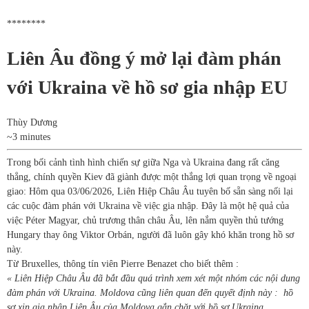
********
Liên Âu đồng ý mở lại đàm phán
với Ukraina về hồ sơ gia nhập EU
Thùy Dương
~3 minutes
Trong bối cảnh tình hình chiến sự giữa Nga và Ukraina đang rất căng
thẳng, chính quyền Kiev đã giành được một thắng lợi quan trọng về ngoại
giao: Hôm qua 03/06/2026, Liên Hiệp Châu Âu tuyên bố sẵn sàng nối lại
các cuộc đàm phán với Ukraina về việc gia nhập. Đây là một hệ quả của
việc Péter Magyar, chủ trương thân châu Âu, lên nắm quyền thủ tướng
Hungary thay ông Viktor Orbán, người đã luôn gây khó khăn trong hồ sơ
này.
Từ Bruxelles, thông tín viên Pierre Benazet cho biết thêm :
« Liên Hiệp Châu Âu đã bắt đầu quá trình xem xét một nhóm các nội dung
đàm phán với Ukraina. Moldova cũng liên quan đến quyết định này : hồ
sơ xin gia nhập Liên Âu của Moldova gắn chặt với hồ sơ Ukraina.