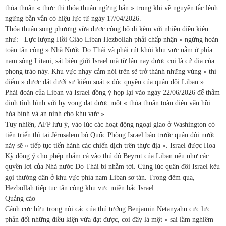
thỏa thuận « thực thi thỏa thuận ngừng bắn » trong khi về nguyên tắc lệnh
ngừng bắn vẫn có hiệu lực từ ngày 17/04/2026.
Thỏa thuận song phương vừa được công bố đi kèm với nhiều điều kiện
như: Lực lượng Hồi Giáo Liban Hezbollah phải chấp nhận « ngừng hoàn
toàn tấn công » Nhà Nước Do Thái và phải rút khỏi khu vực nằm ở phía
nam sông Litani, sát biên giới Israel mà từ lâu nay được coi là cứ địa của
phong trào này. Khu vực nhạy cảm nói trên sẽ trở thành những vùng « thí
điểm » được đặt dưới sự kiểm soát « độc quyền của quân đội Liban ».
Phái đoàn của Liban và Israel đồng ý họp lại vào ngày 22/06/2026 để thẩm
định tình hình với hy vọng đạt được một « thỏa thuận toàn diện vãn hồi
hòa bình và an ninh cho khu vực ».
Tuy nhiên, AFP lưu ý, vào lúc các hoạt động ngoại giao ở Washington có
tiến triển thì tại Jérusalem bộ Quốc Phòng Israel báo trước quân đội nước
này sẽ « tiếp tục tiến hành các chiến dịch trên thực địa ». Israel được Hoa
Kỳ đồng ý cho phép nhắm cả vào thủ đô Beyrut của Liban nếu như các
quyền lợi của Nhà nước Do Thái bị nhắm tới. Cùng lúc quân đội Israel kêu
gọi thường dân ở khu vực phía nam Liban sơ tán. Trong đêm qua,
Hezbollah tiếp tục tấn công khu vực miền bắc Israel.
Quảng cáo
Cánh cực hữu trong nội các của thủ tướng Benjamin Netanyahu cực lực
phản đối những điều kiện vừa đạt được, coi đây là một « sai lầm nghiêm