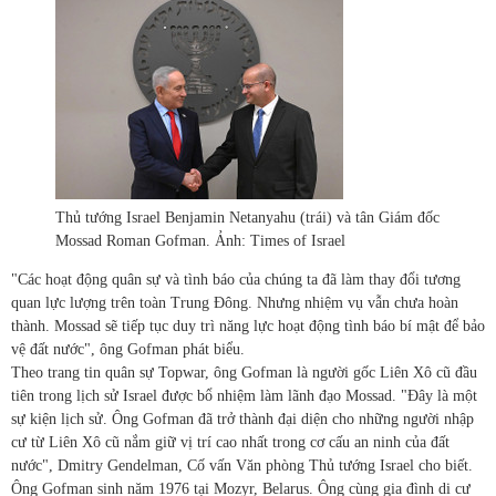
Thủ tướng Israel Benjamin Netanyahu (trái) và tân Giám đốc
Mossad Roman Gofman. Ảnh: Times of Israel
"Các hoạt động quân sự và tình báo của chúng ta đã làm thay đổi tương
quan lực lượng trên toàn Trung Đông. Nhưng nhiệm vụ vẫn chưa hoàn
thành. Mossad sẽ tiếp tục duy trì năng lực hoạt động tình báo bí mật để bảo
vệ đất nước", ông Gofman phát biểu.
Theo trang tin quân sự Topwar, ông Gofman là người gốc Liên Xô cũ đầu
tiên trong lịch sử Israel được bổ nhiệm làm lãnh đạo Mossad. "Đây là một
sự kiện lịch sử. Ông Gofman đã trở thành đại diện cho những người nhập
cư từ Liên Xô cũ nắm giữ vị trí cao nhất trong cơ cấu an ninh của đất
nước", Dmitry Gendelman, Cố vấn Văn phòng Thủ tướng Israel cho biết.
Ông Gofman sinh năm 1976 tại Mozyr, Belarus. Ông cùng gia đình di cư