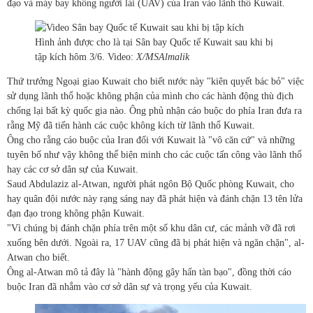
đạo và máy bay không người lái (UAV) của Iran vào lãnh thổ Kuwait.
Hình ảnh được cho là tại Sân bay Quốc tế Kuwait sau khi bị
tập kích hôm 3/6. Video:
X/MSAlmalik
Thứ trưởng Ngoại giao Kuwait cho biết nước này "kiên quyết bác bỏ" việc
sử dụng lãnh thổ hoặc không phận của mình cho các hành động thù địch
chống lại bất kỳ quốc gia nào. Ông phủ nhận cáo buộc do phía Iran đưa ra
rằng Mỹ đã tiến hành các cuộc không kích từ lãnh thổ Kuwait.
Ông cho rằng cáo buộc của Iran đối với Kuwait là "vô căn cứ" và những
tuyên bố như vậy không thể biện minh cho các cuộc tấn công vào lãnh thổ
hay các cơ sở dân sự của Kuwait.
Saud Abdulaziz al-Atwan, người phát ngôn Bộ Quốc phòng Kuwait, cho
hay quân đội nước này rạng sáng nay đã phát hiện và đánh chặn 13 tên lửa
đạn đạo trong không phận Kuwait.
"Vì chúng bị đánh chặn phía trên một số khu dân cư, các mảnh vỡ đã rơi
xuống bên dưới. Ngoài ra, 17 UAV cũng đã bị phát hiện và ngăn chặn", al-
Atwan cho biết.
Ông al-Atwan mô tả đây là "hành động gây hấn tàn bạo", đồng thời cáo
buộc Iran đã nhắm vào cơ sở dân sự và trọng yếu của Kuwait.