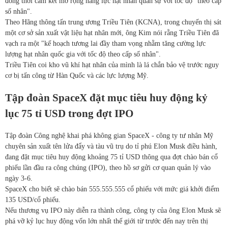
đồng thời cam kết mở rộng năng lực hạt nhân quân sự với tốc độ "theo cấp
số nhân".
Theo Hãng thông tấn trung ương Triều Tiên (KCNA), trong chuyến thị sát
một cơ sở sản xuất vật liệu hạt nhân mới, ông Kim nói rằng Triều Tiên đã
vạch ra một "kế hoạch tương lai đầy tham vọng nhằm tăng cường lực
lượng hạt nhân quốc gia với tốc độ theo cấp số nhân".
Triều Tiên coi kho vũ khí hạt nhân của mình là lá chắn bảo vệ trước nguy
cơ bị tấn công từ Hàn Quốc và các lực lượng Mỹ.
Tập đoàn SpaceX đặt mục tiêu huy động kỷ
lục 75 tỉ USD trong đợt IPO
Tập đoàn Công nghệ khai phá không gian SpaceX - công ty tư nhân Mỹ
chuyên sản xuất tên lửa đẩy và tàu vũ trụ do tỉ phú Elon Musk điều hành,
đang đặt mục tiêu huy động khoảng 75 tỉ USD thông qua đợt chào bán cổ
phiếu lần đầu ra công chúng (IPO), theo hồ sơ gửi cơ quan quản lý vào
ngày 3-6.
SpaceX cho biết sẽ chào bán 555.555.555 cổ phiếu với mức giá khởi điểm
135 USD/cổ phiếu.
Nếu thương vụ IPO này diễn ra thành công, công ty của ông Elon Musk sẽ
phá vỡ kỷ lục huy động vốn lớn nhất thế giới từ trước đến nay trên thị