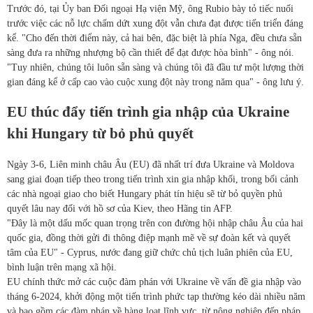
Trước đó, tại Ủy ban Đối ngoại Hạ viện Mỹ, ông Rubio bày tỏ tiếc nuối
trước việc các nỗ lực chấm dứt xung đột vẫn chưa đạt được tiến triển đáng
kể. "Cho đến thời điểm này, cả hai bên, đặc biệt là phía Nga, đều chưa sẵn
sàng đưa ra những nhượng bộ cần thiết để đạt được hòa bình" - ông nói.
"Tuy nhiên, chúng tôi luôn sẵn sàng và chúng tôi đã đầu tư một lượng thời
gian đáng kể ở cấp cao vào cuộc xung đột này trong năm qua" - ông lưu ý.
EU thúc đẩy tiến trình gia nhập của Ukraine
khi Hungary từ bỏ phủ quyết
Ngày 3-6, Liên minh châu Âu (EU) đã nhất trí đưa Ukraine và Moldova
sang giai đoạn tiếp theo trong tiến trình xin gia nhập khối, trong bối cảnh
các nhà ngoại giao cho biết Hungary phát tín hiệu sẽ từ bỏ quyền phủ
quyết lâu nay đối với hồ sơ của Kiev, theo Hãng tin AFP.
"Đây là một dấu mốc quan trọng trên con đường hội nhập châu Âu của hai
quốc gia, đồng thời gửi đi thông điệp mạnh mẽ về sự đoàn kết và quyết
tâm của EU" - Cyprus, nước đang giữ chức chủ tịch luân phiên của EU,
bình luận trên mạng xã hội.
EU chính thức mở các cuộc đàm phán với Ukraine về vấn đề gia nhập vào
tháng 6-2024, khởi động một tiến trình phức tạp thường kéo dài nhiều năm
và bao gồm các đàm phán về hàng loạt lĩnh vực, từ nông nghiệp đến pháp