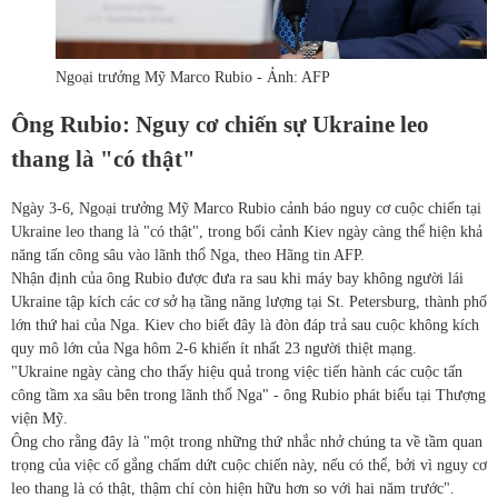
Ngoại trưởng Mỹ Marco Rubio - Ảnh: AFP
Ông Rubio: Nguy cơ chiến sự Ukraine leo
thang là "có thật"
Ngày 3-6, Ngoại trưởng Mỹ Marco Rubio cảnh báo nguy cơ cuộc chiến tại
Ukraine leo thang là "có thật", trong bối cảnh Kiev ngày càng thể hiện khả
năng tấn công sâu vào lãnh thổ Nga, theo Hãng tin AFP.
Nhận định của ông Rubio được đưa ra sau khi máy bay không người lái
Ukraine tập kích các cơ sở hạ tầng năng lượng tại St. Petersburg, thành phố
lớn thứ hai của Nga. Kiev cho biết đây là đòn đáp trả sau cuộc không kích
quy mô lớn của Nga hôm 2-6 khiến ít nhất 23 người thiệt mạng.
"Ukraine ngày càng cho thấy hiệu quả trong việc tiến hành các cuộc tấn
công tầm xa sâu bên trong lãnh thổ Nga" - ông Rubio phát biểu tại Thượng
viện Mỹ.
Ông cho rằng đây là "một trong những thứ nhắc nhở chúng ta về tầm quan
trọng của việc cố gắng chấm dứt cuộc chiến này, nếu có thể, bởi vì nguy cơ
leo thang là có thật, thậm chí còn hiện hữu hơn so với hai năm trước".