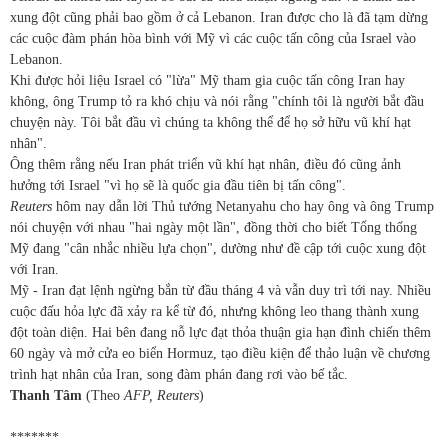
xung đột cũng phải bao gồm ở cả Lebanon. Iran được cho là đã tạm dừng
các cuộc đàm phán hòa bình với Mỹ vì các cuộc tấn công của Israel vào
Lebanon.
Khi được hỏi liệu Israel có "lừa" Mỹ tham gia cuộc tấn công Iran hay
không, ông Trump tỏ ra khó chịu và nói rằng "chính tôi là người bắt đầu
chuyện này. Tôi bắt đầu vì chúng ta không thể để họ sở hữu vũ khí hạt
nhân".
Ông thêm rằng nếu Iran phát triển vũ khí hạt nhân, điều đó cũng ảnh
hưởng tới Israel "vì họ sẽ là quốc gia đầu tiên bị tấn công".
Reuters
hôm nay dẫn lời Thủ tướng Netanyahu cho hay ông và ông Trump
nói chuyện với nhau "hai ngày một lần", đồng thời cho biết Tổng thống
Mỹ đang "cân nhắc nhiều lựa chọn", dường như đề cập tới cuộc xung đột
với Iran.
Mỹ - Iran đạt lệnh ngừng bắn từ đầu tháng 4 và vẫn duy trì tới nay. Nhiều
cuộc đấu hỏa lực đã xảy ra kể từ đó, nhưng không leo thang thành xung
đột toàn diện. Hai bên đang nỗ lực đạt thỏa thuận gia hạn đình chiến thêm
60 ngày và mở cửa eo biển Hormuz, tạo điều kiện để thảo luận về chương
trình hạt nhân của Iran, song đàm phán đang rơi vào bế tắc.
Thanh Tâm
(Theo
AFP, Reuters
)
*******