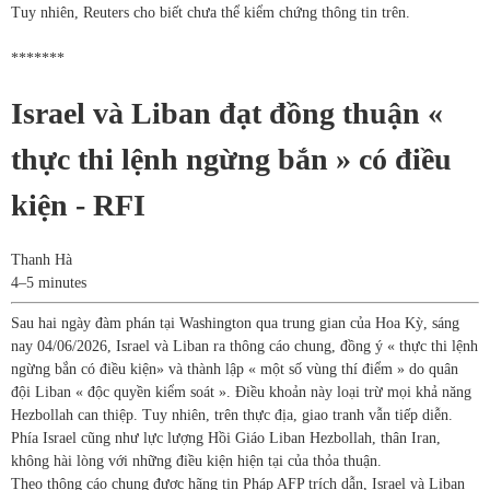
Tuy nhiên, Reuters cho biết chưa thể kiểm chứng thông tin trên.
*******
Israel và Liban đạt đồng thuận «
thực thi lệnh ngừng bắn » có điều
kiện - RFI
Thanh Hà
4–5 minutes
Sau hai ngày đàm phán tại Washington qua trung gian của Hoa Kỳ, sáng
nay 04/06/2026, Israel và Liban ra thông cáo chung, đồng ý « thực thi lệnh
ngừng bắn có điều kiện» và thành lập « một số vùng thí điểm » do quân
đội Liban « độc quyền kiểm soát ». Điều khoản này loại trừ mọi khả năng
Hezbollah can thiệp. Tuy nhiên, trên thực địa, giao tranh vẫn tiếp diễn.
Phía Israel cũng như lực lượng Hồi Giáo Liban Hezbollah, thân Iran,
không hài lòng với những điều kiện hiện tại của thỏa thuận.
Theo thông cáo chung được hãng tin Pháp AFP trích dẫn, Israel và Liban