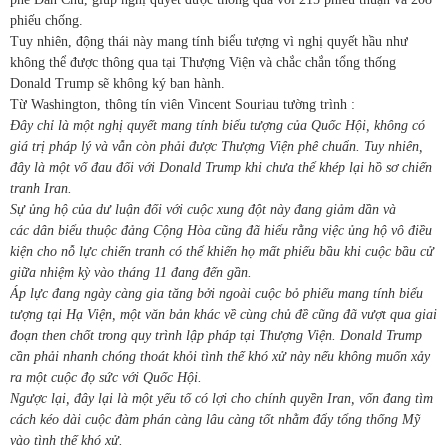
phiếu chống.
Tuy nhiên, động thái này mang tính biểu tượng vì nghị quyết hầu như
không thể được thông qua tại Thượng Viện và chắc chắn tổng thống
Donald Trump sẽ không ký ban hành.
Từ Washington, thông tín viên Vincent Souriau tường trình :
Đây chỉ là một nghị quyết mang
tính biểu tượng
của Quốc Hội, không có
giá trị pháp lý
và vẫn còn phải được Thượng Viện
phê
chuẩn
. Tuy nhiên,
đây là một
vố đau đối với
Donald Trump
khi
chưa thể khép lại hồ sơ chiến
tranh Iran.
Sự ủng hộ
của dư luận đối với
cuộc xung đột này
đang giảm dần
và
các
dân biểu thuộc
đảng Cộng Hòa cũng đã hiểu rằng việc ủng hộ vô điều
kiện cho nỗ lực chiến tranh có thể khiến họ mất phiếu bầu khi cuộc bầu cử
giữa nhiệm kỳ vào tháng 11 đang đến gần.
Áp lực đang ngày càng gia tăng
bởi ngoài
cuộc bỏ phiếu mang tính biểu
tượng tại Hạ Viện, một văn bản khác về cùng chủ đề cũng đã vượt qua giai
đoạn then chốt trong quy trình lập pháp tại Thượng Viện. Donald Trump
cần
phải
nhanh chóng thoát khỏi tình thế khó xử này nếu
không
muốn xảy
ra một cuộc đọ sức với
Quốc Hội.
Ngược lại, đây lại là một yếu tố có lợi cho chính quyền Iran,
vốn
đang tìm
cách kéo dài cuộc đàm phán càng lâu càng tốt nhằm đẩy
tổng thống Mỹ
vào
tình
thế khó xử.