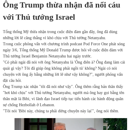
Ông Trump thừa nhận đã nổi cáu
với Thủ tướng Israel
Tổng thống Mỹ thừa nhận trong cuộc điện đàm gần đây, ông đã dùng
những lời lẽ căng thẳng vì khó chịu với Thủ tướng Netanyahu.
Trong cuộc phỏng vấn với chương trình podcast Pod Force One phát sóng
ngày 3/6, Tổng thống Mỹ Donald Trump được hỏi về cuộc điện đàm với
Thủ tướng Israel Benjamin Netanyahu hai ngày trước.
"Có phải ngài đã nói với ông Netanyahu là 'Ông điên à? Ông đang làm cái
quái gì vậy? Tôi đã giúp ông không phải ngồi tù' không? Ngài có nói
chuyện với ông ấy bằng những lời lẽ như vậy không?", người phỏng vấn
đặt câu hỏi.
Ông Trump xác nhận "tôi đã nói như vậy". Ông thêm rằng bản thân thấy
"hơi khó chịu" với Thủ tướng Netanyahu, người mà ông hay gọi bằng tên
thân mật là Bibi, vì lãnh đạo Israel tiếp tục tiến hành các hành động quân
sự chống Hezbollah ở Lebanon.
"Tôi nói 'Bibi này, chúng ta phải dừng chuyện này lại'", ông nói thêm.