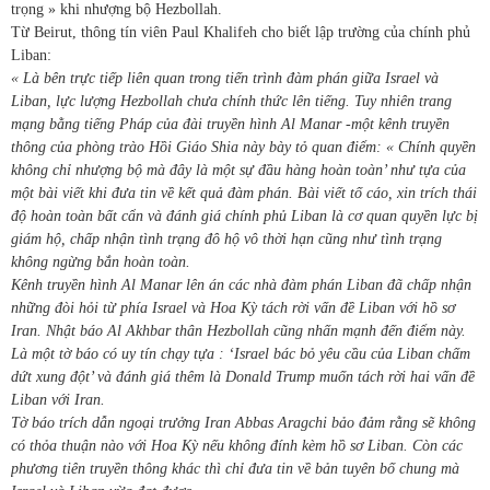
trọng » khi nhượng bộ Hezbollah.
Từ Beirut, thông tín viên Paul Khalifeh cho biết lập trường của chính phủ
Liban:
« Là bên trực tiếp liên quan trong tiến trình đàm phán giữa Israel và
Liban, lực lượng Hezbollah chưa chính thức lên tiếng. Tuy nhiên trang
mạng bằng tiếng Pháp của đài truyền hình Al Manar -một kênh truyền
thông của phòng trào Hồi Giáo Shia này bày tỏ quan điểm: « Chính quyền
không chỉ nhượng bộ mà đây là một sự đầu hàng hoàn toàn’ như tựa của
một bài viết khi đưa tin về kết quả đàm phán. Bài viết tố cáo, xin trích thái
độ hoàn toàn bất cẩn và đánh giá chính phủ Liban là cơ quan quyền lực bị
giám hộ, chấp nhận tình trạng đô hộ vô thời hạn cũng như tình trạng
không ngừng bắn hoàn toàn.
Kênh truyền hình Al Manar lên án các nhà đàm phán Liban đã chấp nhận
những đòi hỏi từ phía Israel và Hoa Kỳ tách rời vấn đề Liban với hồ sơ
Iran. Nhật báo Al Akhbar thân Hezbollah cũng nhấn mạnh đến điểm này.
Là một tờ báo có uy tín chạy tựa : ‘Israel bác bỏ yêu cầu của Liban chấm
dứt xung đột’ và đánh giá thêm là Donald Trump muốn tách rời hai vấn đề
Liban với Iran.
Tờ báo trích dẫn ngoại trưởng Iran Abbas Aragchi bảo đảm rằng sẽ không
có thỏa thuận nào với Hoa Kỳ nếu không đính kèm hồ sơ Liban. Còn các
phương tiên truyền thông khác thì chỉ đưa tin về bản tuyên bố chung mà