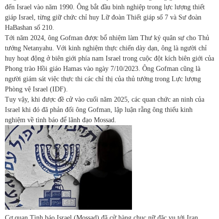
đến Israel vào năm 1990. Ông bắt đầu binh nghiệp trong lực lượng thiết
giáp Israel, từng giữ chức chỉ huy Lữ đoàn Thiết giáp số 7 và Sư đoàn
HaBashan số 210.
Tới năm 2024, ông Gofman được bổ nhiệm làm Thư ký quân sự cho Thủ
tướng Netanyahu. Với kinh nghiệm thực chiến dày dạn, ông là người chỉ
huy hoạt động ở biên giới phía nam Israel trong cuộc đột kích biên giới của
Phong trào Hồi giáo Hamas vào ngày 7/10/2023. Ông Gofman cũng là
người giám sát việc thực thi các chỉ thị của thủ tướng trong Lực lượng
Phòng vệ Israel (IDF).
Tuy vậy, khi được đề cử vào cuối năm 2025, các quan chức an ninh của
Israel khi đó đã phản đối ông Gofman, lập luận rằng ông thiếu kinh
nghiệm về tình báo để lãnh đạo Mossad.
Cơ quan Tình báo Israel (Mossad) đã cử hàng chục nữ đặc vụ tới Iran