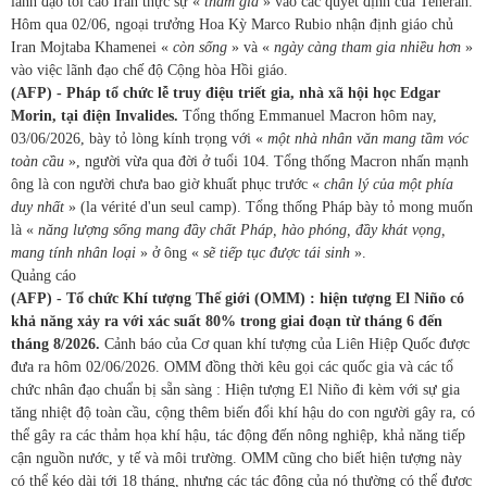
lãnh đạo tối cao Iran thực sự «
tham gia
» vào các quyết định của Teheran.
Hôm qua 02/06, ngoại trưởng Hoa Kỳ Marco Rubio nhận định giáo chủ
Iran Mojtaba Khamenei «
còn sống
» và «
ngày càng tham gia nhiều hơn
»
vào việc lãnh đạo chế độ Cộng hòa Hồi giáo.
(AFP) - Pháp tổ chức lễ truy điệu triết gia, nhà xã hội học Edgar
Morin, tại điện Invalides.
Tổng thống
Emmanuel Macron hôm nay,
03/06/2026, bày tỏ lòng kính trọng với «
một nhà nhân văn mang tầm vóc
toàn cầu
», người vừa qua đời ở tuổi 104. Tổng thống Macron nhấn mạnh
ông là con người chưa bao giờ khuất phục trước «
chân lý của một phía
duy nhất
» (la vérité d'un seul camp). Tổng thống Pháp bày tỏ mong muốn
là «
năng lượng sống mang đầy chất Pháp, hào phóng, đầy khát vọng,
mang tính nhân loại
» ở ông «
sẽ tiếp tục được tái sinh
».
Quảng cáo
(AFP) - Tổ chức Khí tượng Thế giới (OMM) : hiện tượng El Niño có
khả năng xảy ra với xác suất 80% trong giai đoạn từ tháng 6 đến
tháng 8/2026.
Cảnh báo của Cơ quan khí tượng của Liên Hiệp Quốc được
đưa ra hôm 02/06/2026. OMM đồng thời kêu gọi các quốc gia và các tổ
chức nhân đạo chuẩn bị sẵn sàng : Hiện tượng El Niño đi kèm với sự gia
tăng nhiệt độ toàn cầu, cộng thêm biến đổi khí hậu do con người gây ra, có
thể gây ra các thảm họa khí hậu, tác động đến nông nghiệp, khả năng tiếp
cận nguồn nước, y tế và môi trường. OMM cũng cho biết hiện tượng này
có thể kéo dài tới 18 tháng, nhưng các tác động của nó thường có thể được