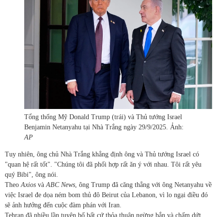
Tổng thống Mỹ Donald Trump (trái) và Thủ tướng Israel
Benjamin Netanyahu tại Nhà Trắng ngày 29/9/2025. Ảnh:
AP
Tuy nhiên, ông chủ Nhà Trắng khẳng định ông và Thủ tướng Israel có
"quan hệ rất tốt". "Chúng tôi đã phối hợp rất ăn ý với nhau. Tôi rất yêu
quý Bibi", ông nói.
Theo
Axios
và
ABC News
, ông Trump đã căng thẳng với ông Netanyahu về
việc Israel đe dọa ném bom thủ đô Beirut của Lebanon, vì lo ngại điều đó
sẽ ảnh hưởng đến cuộc đàm phán với Iran.
Tehran đã nhiều lần tuyên bố bất cứ thỏa thuận ngừng bắn và chấm dứt