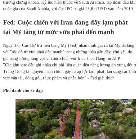
trường chứng khoán. Kỷ lục hiện thuộc về Saudi Aramco, tập đoàn dầu khí
quốc gia của Saudi Arabia, với đợt IPO trị giá 25,6 tỉ USD vào năm 2019.
Fed: Cuộc chiến với Iran đang đẩy lạm phát
tại Mỹ tăng từ mức vừa phải đến mạnh
Ngày 3-6, Cục Dự trữ liên bang Mỹ (Fed) nhận định giá cả tại Mỹ đã tăng
với "tốc độ từ vừa phải đến mạnh" trong những tuần gần đây, chủ yếu do
giá năng lượng tăng vọt vì cuộc chiến với Iran, theo Hãng tin AFP.
"Các khu vực đều ghi nhận chi phí liên quan đến năng lượng do xung đột ở
Trung Đông là nguyên nhân chính gây ra áp lực lạm phát, lan sang các lĩnh
vực vận tải, đóng gói, thực phẩm và phân bón" - Fed giải thích.
Phố dành cho xe đạp