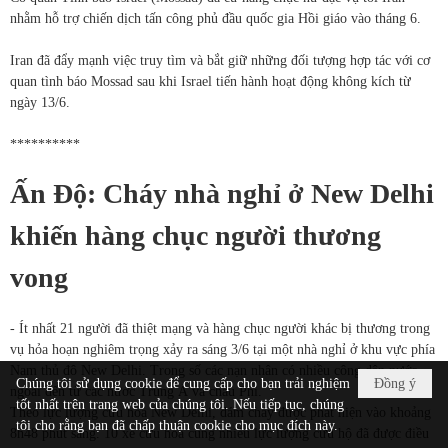
nhằm hỗ trợ chiến dịch tấn công phủ đầu quốc gia Hồi giáo vào tháng 6.
Iran đã đẩy mạnh việc truy tìm và bắt giữ những đối tượng hợp tác với cơ
quan tình báo Mossad sau khi Israel tiến hành hoạt động không kích từ
ngày 13/6.
**********
Ấn Độ: Cháy nhà nghỉ ở New Delhi
khiến hàng chục người thương
vong
- Ít nhất 21 người đã thiệt mạng và hàng chục người khác bị thương trong
vụ hỏa hoạn nghiêm trọng xảy ra sáng 3/6 tại một nhà nghỉ ở khu vực phía
Nam thủ đô New Delhi. Trong số các nạn nhân có nhiều công dân nước
Chúng tôi sử dụng cookie để cung cấp cho bạn trải nghiệm
Đồng ý
ngoài đến từ các nước Trung Á và châu Phi.
tốt nhất trên trang web của chúng tôi. Nếu tiếp tục, chúng
Theo lực lượng cứu hỏa New Delhi, đám cháy được phát hiện vào khoảng
tôi cho rằng bạn đã chấp thuận cookie cho mục đích này.
8h48 phút sáng. 10 xe cứu hỏa cùng nhiều lực lượng cứu hộ đã được điều