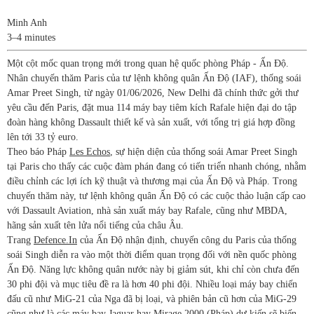
Minh Anh
3–4 minutes
Một cột mốc quan trọng mới trong quan hệ quốc phòng Pháp - Ấn Độ.
Nhân chuyến thăm Paris của tư lệnh không quân Ấn Độ (IAF), thống soái
Amar Preet Singh, từ ngày 01/06/2026, New Delhi đã chính thức gởi thư
yêu cầu đến Paris, đặt mua 114 máy bay tiêm kích Rafale hiện đại do tập
đoàn hàng không Dassault thiết kế và sản xuất, với tổng trị giá hợp đồng
lên tới 33 tỷ euro.
Theo báo Pháp
Les Echos
, sự hiện diện của thống soái Amar Preet Singh
tại Paris cho thấy các cuộc đàm phán đang có tiến triển nhanh chóng, nhằm
điều chỉnh các lợi ích kỹ thuật và thương mại của Ấn Độ và Pháp. Trong
chuyến thăm này, tư lệnh không quân Ấn Độ có các cuộc thảo luận cấp cao
với Dassault Aviation, nhà sản xuất máy bay Rafale, cũng như MBDA,
hãng sản xuất tên lửa nổi tiếng của châu Âu.
Trang
Defence.In
của Ấn Độ nhận định, chuyến công du Paris của thống
soái Singh diễn ra vào một thời điểm quan trọng đối với nền quốc phòng
Ấn Độ. Năng lực không quân nước này bị giảm sút, khi chỉ còn chưa đến
30 phi đội và mục tiêu đề ra là hơn 40 phi đội. Nhiều loại máy bay chiến
đấu cũ như MiG-21 của Nga đã bị loại, và phiên bản cũ hơn của MiG-29
cũng như là các máy bay Jaguar hay Mirage 2000 (Pháp) dự kiến sẽ biến