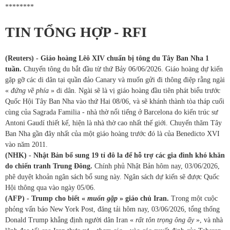
********
TIN TỔNG HỢP - RFI
(Reuters) - Giáo hoàng Lêô XIV chuẩn bị tông du Tây Ban Nha 1
tuần.
Chuyến tông du bắt đầu từ thứ Bảy 06/06/2026. Giáo hoàng dự kiến
gặp gỡ các di dân tại quần đảo Canary và muốn gửi đi thông điệp rằng ngài
«
đứng về phía
» di dân. Ngài sẽ là vị giáo hoàng đầu tiên phát biểu trước
Quốc Hội Tây Ban Nha vào thứ Hai 08/06, và sẽ khánh thành tòa tháp cuối
cùng của Sagrada Familia - nhà thờ nổi tiếng ở Barcelona do kiến trúc sư
Antoni Gaudí thiết kế, hiện là nhà thờ cao nhất thế giới. Chuyến thăm Tây
Ban Nha gần đây nhất của một giáo hoàng trước đó là của Benedicto XVI
vào năm 2011.
(NHK) - Nhật Bản bổ sung 19 tỉ đô la để hỗ trợ các gia đình khó khăn
do chiến tranh Trung Đông.
Chính phủ Nhật Bản hôm nay, 03/06/2026,
phê duyệt khoản ngân sách bổ sung này. Ngân sách dự kiến sẽ được Quốc
Hội thông qua vào ngày 05/06.
(AFP) - Trump cho biết «
muốn gặp
» giáo chủ Iran.
Trong một cuộc
phỏng vấn báo
New York Post, đăng tải hôm nay, 03/06/2026, tổng thống
Donald Trump khẳng định người dân Iran «
rất tôn trọng ông ấy
», và nhà