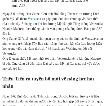
làm việc bên ngoài Đại sứ quán Mỹ tại Caracas ngày 3-6 -
Ảnh: AFP
Ngày 3-6, tướng Dan Caine, Chủ tịch Hội đồng Tham mưu trưởng Liên
quân Mỹ, đã thăm
Venezuela
và gặp giới lãnh đạo chính quyền lâm thời
của nước này, 5 tháng sau khi lực lượng Mỹ bắt giữ Tổng thống Venezuela
Nicolas Maduro, theo thông báo từ văn phòng của ông được Hãng tin AFP
dẫn lại.
Ông Caine đã "nhấn mạnh tầm quan trọng của sự ổn định tại Venezuela, an
ninh chung trên khắp Tây Bán cầu, cũng như cam kết của Lực lượng Liên
hợp trong việc bảo đảm thực thi" kế hoạch của Washington đối với
Venezuela.
Ông là quan chức Mỹ mới nhất tới thăm Venezuela kể từ khi ông Maduro
bị bắt. Ông cũng đã đến thăm Đại sứ quán Mỹ tại Caracas, nơi vừa được
mở cửa trở lại.
Triều Tiên ra tuyên bố mới về năng lực hạt
nhân
Ngày 3-6, lãnh đạo Triều Tiên Kim Jong Un cho biết sản lượng vật liệu
hạt nhân cấp độ vũ khí của nước này đã tăng hơn gấp đôi trong 5 năm qua,