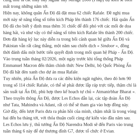
mất trong những năm tới.
Hiện nay, không quân Ấn Độ đã đặt mua 62 chiếc Rafale. Đề nghị mua
mới này sẽ nâng tổng số tiếm kích Pháp lên thành 176 chiếc. Hải quân Ấn
Độ đã cho biết ý định mua thêm 31 chiếc để đối phó với các mối đe dọa
hàng hải, và như vậy có thể nâng số tiêm kích Rafale lên thành 200 chiếc.
Đơn đặt hàng kỷ lục này diễn ra trong bối cảnh quan hệ giữa Ấn Độ và
Pakistan vẫn rất căng thẳng, một năm sau chiến dịch «
Sindoor
», đồng
thời đánh dấu một bước tiến quyết định trong mối quan hệ Pháp - Ấn Độ.
Vào trung tuần tháng 02/2026, một ngày trước khi tổng thống Pháp
Emmanuel Macron đến thăm chính thức New Delhi, bộ Quốc Phòng Ấn
Độ đã bật đèn xanh cho dự án mua Rafale.
Tuy nhiên, phía Ấn Độ đưa ra các điều kiện ngặt nghèo, theo đó hơn 90
trong số 114 chiếc Rafale, có thể sẽ phải được lắp ráp trực tiếp, thậm chí là
sản xuất tại Ấn Độ, phù hợp theo kế hoạch tự chủ « Atmanirbhar Bharat ».
Theo truyền thông Ấn Độ, được Les Echos dẫn lại, các tập đoàn Ấn Độ
như Tata, Mahindra và Adani, rất có thể sẽ tham gia vào hợp đồng này.
Giờ đây, đến lượt Paris đưa ra phản hồi của mình, chậm nhất là trong vòng
hai đến ba tháng tới, với thỏa thuận cuối cùng dự kiến ​​vào đầu năm sau.
Les Echos lưu ý, thủ tướng Ấn Độ Narendra Modi sẽ đến Paris vào trung
tuần tháng 6 này để dự thượng đỉnh G7, được tổ chức ở Evian.