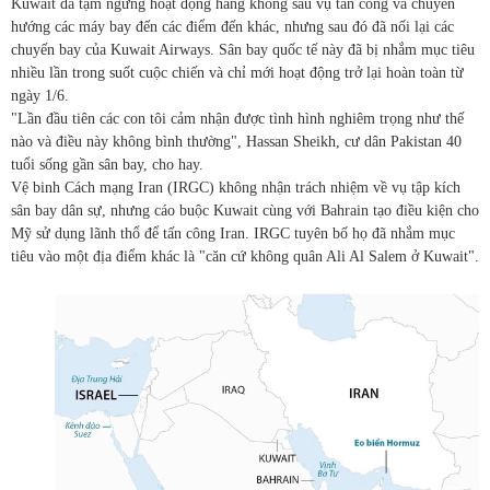
Kuwait đã tạm ngừng hoạt động hàng không sau vụ tấn công và chuyển
hướng các máy bay đến các điểm đến khác, nhưng sau đó đã nối lại các
chuyến bay của Kuwait Airways. Sân bay quốc tế này đã bị nhắm mục tiêu
nhiều lần trong suốt cuộc chiến và chỉ mới hoạt động trở lại hoàn toàn từ
ngày 1/6.
"Lần đầu tiên các con tôi cảm nhận được tình hình nghiêm trọng như thế
nào và điều này không bình thường", Hassan Sheikh, cư dân Pakistan 40
tuổi sống gần sân bay, cho hay.
Vệ binh Cách mạng Iran (IRGC) không nhận trách nhiệm về vụ tập kích
sân bay dân sự, nhưng cáo buộc Kuwait cùng với Bahrain tạo điều kiện cho
Mỹ sử dụng lãnh thổ để tấn công Iran. IRGC tuyên bố họ đã nhắm mục
tiêu vào một địa điểm khác là "căn cứ không quân Ali Al Salem ở Kuwait".