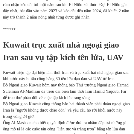
cảm nhận kéo dài tới một năm sau khi El Niño kết thúc. Đợt El Niño gần
đây nhất, bắt đầu vào năm 2023 và kéo dài đến năm 2024, đã khiến 2 năm
này trở thành 2 năm nóng nhất từng được ghi nhận.
******
Kuwait trục xuất nhà ngoại giao
Iran sau vụ tập kích tên lửa, UAV
Kuwait triệu tập đại biện lâm thời Iran và trục xuất hai nhà ngoại giao sau
khi nước này bị tấn công bằng 30 tên lửa đạn đạo và UAV từ Iran.
Bộ Ngoại giao Kuwait hôm nay thông báo Thứ trưởng Ngoại giao Hamad
Suleiman Al-Mashaan đã triệu đại biện lâm thời Iran Hamid Yaqoubi Far
để trao thư phản đối về cuộc tập kích lúc rạng sáng.
Bộ Ngoại giao Kuwait cũng thông báo hai thành viên phái đoàn ngoại giao
Iran là "người không được chào đón" và yêu cầu họ rời khỏi nước này
trong vòng 24 giờ.
Ông Al-Mashaan cho biết quyết định được đưa ra nhằm đáp trả những gì
ông mô tả là các cuộc tấn công "liên tục và trắng trợn" bằng tên lửa đạn