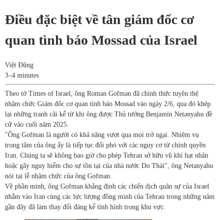
Điều đặc biệt về tân giám đốc cơ
quan tình báo Mossad của Israel
Việt Dũng
3–4 minutes
Theo tờ Times of Israel, ông Roman Gofman đã chính thức tuyên thệ
nhậm chức Giám đốc cơ quan tình báo Mossad vào ngày 2/6, qua đó khép
lại những tranh cãi kể từ khi ông được Thủ tướng Benjamin Netanyahu đề
cử vào cuối năm 2025.
"Ông Gofman là người có khả năng vượt qua mọi trở ngại. Nhiệm vụ
trọng tâm của ông ấy là tiếp tục đối phó với các nguy cơ từ chính quyền
Iran. Chúng ta sẽ không bao giờ cho phép Tehran sở hữu vũ khí hạt nhân
hoặc gây nguy hiểm cho sự tồn tại của nhà nước Do Thái", ông Netanyahu
nói tại lễ nhậm chức của ông Gofman.
Về phần mình, ông Gofman khẳng định các chiến dịch quân sự của Israel
nhắm vào Iran cùng các lực lượng đồng minh của Tehran trong những năm
gần đây đã làm thay đổi đáng kể tình hình trong khu vực.