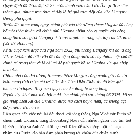
Quyết định đã được đại sứ 27 nước thành viên của Liên Âu tại Bruxelles
thông qua, nhưng trên thực tế đây là hệ quả trực tiếp của việc Hungary
không phủ quyết.
Trước đó, trong cùng ngày, chính phủ của thủ tướng Péter Magyar đã công
bố một thỏa thuận với chính phủ Ukraina nhằm bảo vệ quyền của cộng
đồng thiểu số người Hungary ở Transcarpathia, vùng cực tây của Ukraina
(sát với Hungary).
Kể từ cuộc xâm lược của Nga năm 2022, thủ tướng Hungary khi đó là ông
Viktor Orbán, đã biến vấn đề của cộng đồng thiểu số này thành một chủ đề
chính trị trọng tâm và là cái cớ để phủ quyết hồ sơ Ukraina xin gia nhập
Liên Âu.
Chính phủ của thủ tướng Hungary Péter Magyar cũng muốn gửi các tín
hiệu mang tính thiện chí tới Liên Âu. Liên Hiệp Châu Âu đã hứa
giải
tỏa cho Budapest
16 tỷ euro quỹ châu Âu đang bị đóng băng.
Ngoài việc khai mạc một hội nghị liên chính phủ vào tháng 06/2025, hồ sơ
gia nhập Liên Âu của Ukraina, được mở cách nay 4 năm, đã không đạt
được tiến triển nào ».
Liên quan đến việc nối lại đối thoại với tổng thống Nga Vladimir Putin về
chiến tranh Ukraina, trang Bloomberg News dẫn nhiều nguồn thạo tin, tiết
lộ Đức, Pháp và Anh đã phối hợp với Kiev để xây dựng một kế hoạch
nhằm đưa Putin vào bàn đàm phán hướng tới chấm dứt chiến tranh.