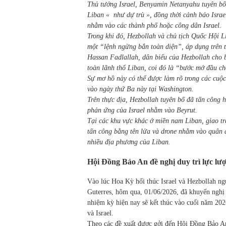
Thủ tướng Israel, Benyamin Netanyahu tuyên bố 
Liban « như dự trù », đồng thời cảnh báo Israe
nhằm vào các thành phố hoặc công dân Israel.
Trong khi đó, Hezbollah và chủ tịch Quốc Hội L
một “lệnh ngừng bắn toàn diện”, áp dụng trên 
Hassan Fadlallah, dân biểu của Hezbollah cho 
toàn lãnh thổ Liban, coi đó là “bước mở đầu cho
Sự mơ hồ này có thể được làm rõ trong các cuộc
vào ngày thứ Ba này tại Washington.
Trên thực địa, Hezbollah tuyên bố đã tấn công h
phản ứng của Israel nhằm vào Beyrut.
Tại các khu vực khác ở miền nam Liban, giao tra
tấn công bằng tên lửa và drone nhằm vào quân đ
nhiều địa phương của Liban.
Hội Đồng Bảo An đề nghị duy trì lực lượ
Vào lúc Hoa Kỳ hối thúc Israel và Hezbollah ng
Guterres, hôm qua, 01/06/2026, đã khuyến nghị 
nhiệm kỳ hiện nay sẽ kết thúc vào cuối năm 202
và Israel.
Theo các đề xuất được gởi đến Hội Đồng Bảo An