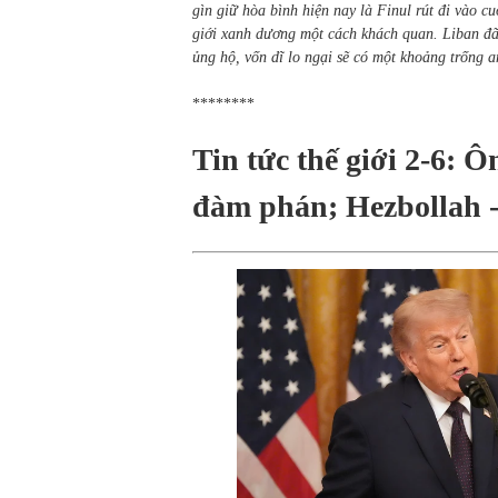
gìn giữ hòa bình hiện nay là Finul rút đi vào 
giới xanh dương một cách khách quan. Liban đ
ủng hộ, vốn dĩ lo ngại sẽ có một khoảng trống 
********
Tin tức thế giới 2-6: 
đàm phán; Hezbollah -