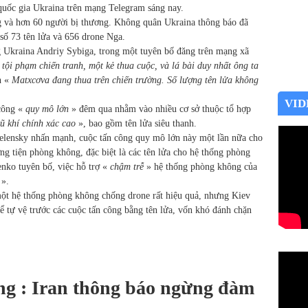
 quốc gia Ukraina trên mạng Telegram sáng nay.
ạng và hơn 60 người bị thương. Không quân Ukraina thông báo đã
 số 73 tên lửa và 656 drone Nga.
g Ukraina Andriy Sybiga, trong một tuyên bố đăng trên mạng xã
 tội phạm chiến tranh, một kẻ thua cuộc, và lá bài duy nhất ông ta
h «
Matxcơva đang thua trên chiến trường. Số lượng tên lửa không
VID
 công «
quy mô lớn
» đêm qua nhằm vào nhiều cơ sở thuộc tổ hợp
ũ khí chính xác cao
», bao gồm tên lửa siêu thanh.
lensky nhấn mạnh, cuộc tấn công quy mô lớn này một lần nữa cho
ng tiện phòng không, đặc biệt là các tên lửa cho hệ thống phòng
nko tuyên bố, việc hỗ trợ «
chậm trễ
» hệ thống phòng không của
».
một hệ thống phòng không chống drone rất hiệu quả, nhưng Kiev
ể tự vệ trước các cuộc tấn công bằng tên lửa, vốn khó đánh chặn
ng : Iran thông báo ngừng đàm