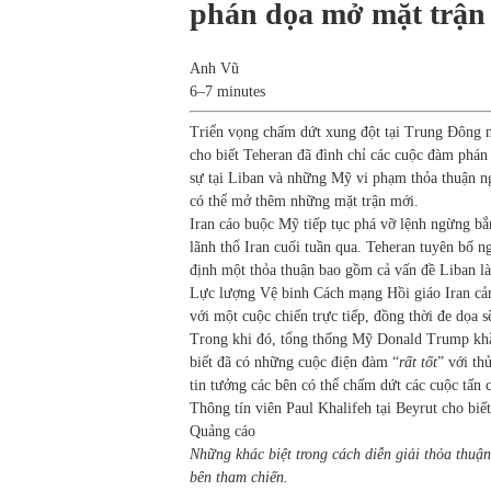
phán dọa mở mặt trận
Anh Vũ
6–7 minutes
Triển vọng chấm dứt xung đột tại Trung Đông n
cho biết Teheran đã đình chỉ các cuộc đàm phán g
sự tại Liban và những Mỹ vi phạm thỏa thuận 
có thể mở thêm những mặt trận mới.
Iran cáo buộc Mỹ tiếp tục phá vỡ lệnh ngừng bắ
lãnh thổ Iran cuối tuần qua. Teheran tuyên bố 
định một thỏa thuận bao gồm cả vấn đề Liban là 
Lực lượng Vệ binh Cách mạng Hồi giáo Iran cản
với một cuộc chiến trực tiếp, đồng thời đe dọa 
Trong khi đó, tổng thống Mỹ Donald Trump khẳn
biết đã có những cuộc điện đàm “
rất tốt
” với th
tin tưởng các bên có thể chấm dứt các cuộc tấn 
Thông tín viên Paul Khalifeh tại Beyrut cho biết
Quảng cáo
Những khác biệt trong cách diễn giải thỏa thu
bên tham chiến.