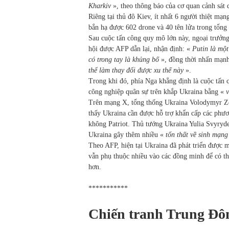
Kharkiv
», theo thông báo của cơ quan cảnh sát
Riêng tại thủ đô Kiev, ít nhất 6 người thiệt m
bắn hạ được 602 drone và 40 tên lửa trong tổng
Sau cuộc tấn công quy mô lớn này, ngoại trưởn
hội được AFP dẫn lại, nhận định: «
Putin là một
có trong tay là khủng bố
», đồng thời nhấn mạn
thể làm thay đổi được xu thế này
».
Trong khi đó, phía Nga khẳng định là cuộc tấn
công nghiệp quân sự trên khắp Ukraina bằng «
v
Trên mạng X, tổng thống Ukraina Volodymyr Ze
thấy Ukraina cần được hỗ trợ khẩn cấp các phươ
không Patriot. Thủ tướng Ukraina Yulia Svyryde
Ukraina gây thêm nhiều «
tổn thất về sinh mạng
Theo AFP, hiện tại Ukraina đã phát triển được 
vẫn phụ thuộc nhiều vào các đồng minh để có th
hơn.
***********
Chiến tranh Trung Đô