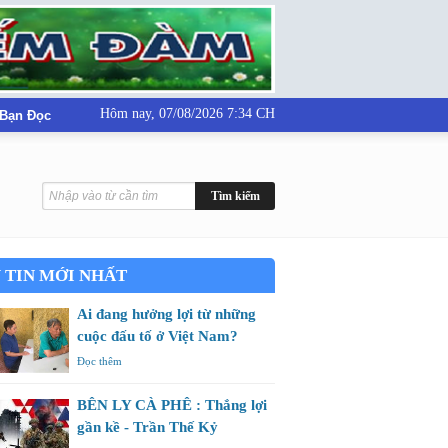
Hôm nay,
07/08/2026 7:34 CH
 Bạn Đọc
 TIN MỚI NHẤT
Ai đang hưởng lợi từ những
cuộc đấu tố ở Việt Nam?
Đọc thêm
BÊN LY CÀ PHÊ : Thắng lợi
gần kề - Trần Thế Kỷ