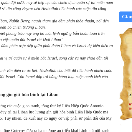
quân đội nước này sẽ tiếp tục các chiến dịch quân sự tại miền nam
l sẽ tấn công Beyrut nếu Hezbollah tiến hành các cuộc tấn công
Gia
iban, Nabih Berry, người tham gia đàm phán thỏa thuận, nói đến
toàn bộ chiến trường Liban.
biết phong trào này ủng hộ một lệnh ngừng bắn hoàn toàn trên
 việc quân đội Israel rút khỏi Liban”.
 đàm phán trực tiếp giữa phái đoàn Liban và Israel dự kiến diễn ra
ai vị trí quân sự ở miền bắc Israel, song các vụ này chưa dẫn tới
nh vẫn diễn ra ác liệt. Hezbollah cho biết đã tiến hành nhiều cuộc
ội Israel. Còn Israel đáp trả bằng hàng loạt cuộc oanh kích vào
ng gìn giữ hòa bình tại Liban
ưng các cuộc giao tranh, tổng thư ký Liên Hiệp Quốc Antonio
duy trì tại Liban lực lượng gìn giữ hòa bình Liên Hiệp Quốc mà
6. Tuy nhiên, đề xuất này có nguy cơ vấp phải sự phản đối của Mỹ
, ông Guterres đưa ra ba phương án triển khai Lính mũ nồi xanh,