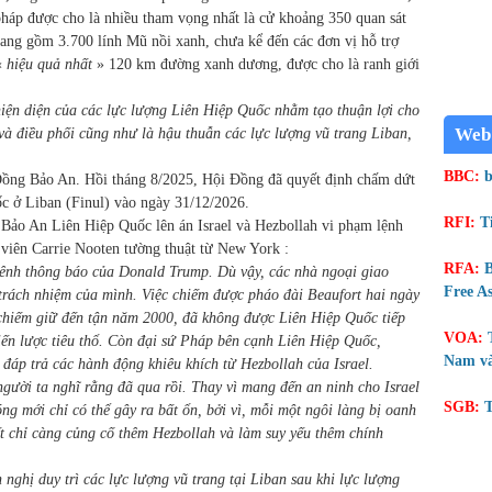
 pháp được cho là nhiều tham vọng nhất là cử khoảng 350 quan sát
trang gồm 3.700 lính Mũ nồi xanh, chưa kể đến các đơn vị hỗ trợ
«
hiệu quả nhất
» 120 km đường xanh dương, được cho là ranh giới
hiện diện của các lực lượng Liên Hiệp Quốc nhằm tạo thuận lợi cho
Web
i và điều phối cũng như là hậu thuẫn các lực lượng vũ trang Liban,
BBC:
b
Đồng Bảo An. Hồi tháng 8/2025, Hội Đồng đã quyết định chấm dứt
c ở Liban (Finul) vào ngày 31/12/2026.
RFI:
T
Bảo An Liên Hiệp Quốc lên án Israel và Hezbollah vi phạm lệnh
viên Carrie Nooten tường thuật từ New York :
RFA:
B
ênh thông báo của Donald Trump. Dù vậy, các nhà ngoại giao
Free As
trách nhiệm của mình. Việc chiếm được pháo đài Beaufort hai ngày
 chiếm giữ đến tận năm 2000, đã không được Liên Hiệp Quốc tiếp
VOA:
iến lược tiêu thổ. Còn đại sứ Pháp bên cạnh Liên Hiệp Quốc,
Nam và
 đáp trả các hành động khiêu khích từ Hezbollah của Israel.
người ta nghĩ rằng đã qua rồi. Thay vì mang đến an ninh cho Israel
SGB:
T
g mới chỉ có thể gây ra bất ổn, bởi vì, mỗi một ngôi làng bị oanh
ết chỉ càng củng cố thêm Hezbollah và làm suy yếu thêm chính
nghị duy trì các lực lượng vũ trang tại Liban sau khi lực lượng