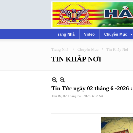
Trang Nhà
Video
Chuyên Mục
›
›
Trang Nhà
Chuyên Mục
Tin Khắp Nơi
TIN KHẮP NƠI
Tin Tức ngày 02 tháng 6 -2026 :
Thứ Ba, 02 Tháng Sáu 2026
6:08 SA