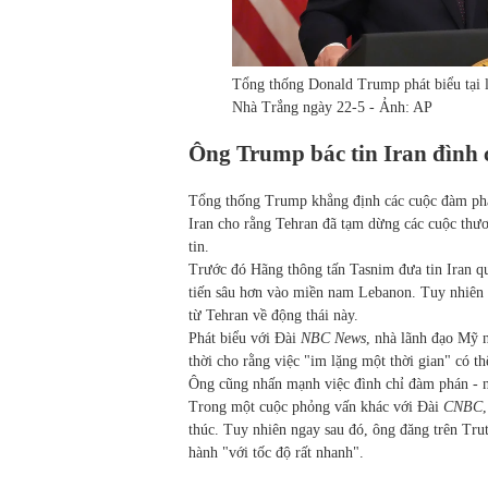
Tổng thống Donald Trump phát biểu tại 
Nhà Trắng ngày 22-5 - Ảnh: AP
Ông Trump bác tin Iran đình
Tổng thống Trump khẳng định các cuộc đàm phán 
Iran cho rằng Tehran đã tạm dừng các cuộc thươ
tin.
Trước đó Hãng thông tấn Tasnim đưa tin Iran quy
tiến sâu hơn vào miền nam Lebanon. Tuy nhiên
từ Tehran về động thái này.
Phát biểu với Đài
NBC News
, nhà lãnh đạo Mỹ n
thời cho rằng việc "im lặng một thời gian" có thể
Ông cũng nhấn mạnh việc đình chỉ đàm phán - nế
Trong một cuộc phỏng vấn khác với Đài
CNBC
thúc. Tuy nhiên ngay sau đó, ông đăng trên Tru
hành "với tốc độ rất nhanh".