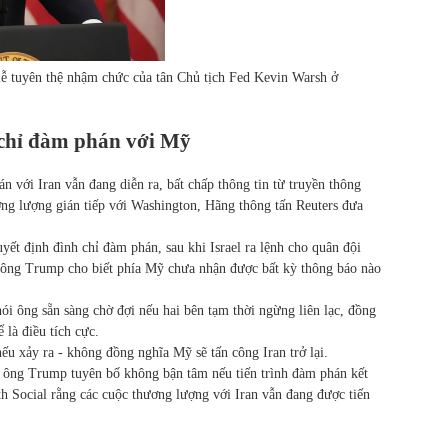
lễ tuyên thệ nhậm chức của tân Chủ tịch Fed Kevin Warsh ở
 chỉ đàm phán với Mỹ
với Iran vẫn đang diễn ra, bất chấp thông tin từ truyền thông
ng lượng gián tiếp với Washington, Hãng thông tấn Reuters đưa
ết định đình chỉ đàm phán, sau khi Israel ra lệnh cho quân đội
 ông Trump cho biết phía Mỹ chưa nhận được bất kỳ thông báo nào
ói ông sẵn sàng chờ đợi nếu hai bên tạm thời ngừng liên lạc, đồng
 là điều tích cực.
u xảy ra - không đồng nghĩa Mỹ sẽ tấn công Iran trở lại.
, ông Trump tuyên bố không bận tâm nếu tiến trình đàm phán kết
th Social rằng các cuộc thương lượng với Iran vẫn đang được tiến