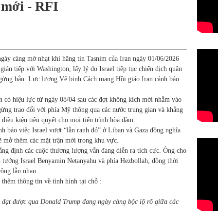
 mới - RFI
gày càng mờ nhạt khi hãng tin Tasnim của Iran ngày 01/06/2026
ián tiếp với Washington, lấy lý do Israel tiếp tục chiến dịch quân
ngừng bắn. Lực lượng Vệ binh Cách mạng Hồi giáo Iran cảnh báo
n có hiệu lực từ ngày 08/04 sau các đợt không kích mới nhằm vào
ngừng trao đổi với phía Mỹ thông qua các nước trung gian và khẳng
điều kiện tiên quyết cho mọi tiến trình hòa đàm.
h báo việc Israel vượt “lằn ranh đỏ” ở Liban và Gaza đồng nghĩa
sẽ mở thêm các mặt trận mới trong khu vực.
g định các cuộc thương lượng vẫn đang diễn ra tích cực. Ông cho
ủ tướng Israel Benyamin Netanyahu và phía Hezbollah, đồng thời
công lẫn nhau.
 thêm thông tin về tình hình tại chỗ :
ận đạt được qua Donald Trump đang ngày càng bộc lộ rõ giữa các