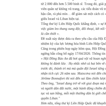
từ 2.000 đến hơn 5.500 binh sĩ. Trong đó, giải
viên quân sự không vũ trang, các tiểu đoàn vũ 
hậu cần, rà phá mìn… để giám sát một cách có 
giữa Israel và Liban hiện tại.
Tổng thư ký Liên Hiệp Quốc khẳng định, «
sự 
việc giảm leo thang xung đột, đối thoại, kết nố
là cần thiết
».
Đề xuất này được đưa ra theo yêu cầu của Hội 
nhiệm kỳ của lực lượng hòa bình Liên Hiệp Quố
Cũng trong phiên họp ngày hôm qua, Hội Đồng 
ngừng bắn công bố ngày 17/04/2026. Thông tín 
«
Hội Đồng Bảo An đã hơi quá vội vã hoan ngh
không bị đánh lừa : Họ nhắc nhở cả hai bên về 
trước đó, thành trì mà mà quân đội Israel từng
nhận tích cực 26 năm sau. Matxcơva nói đến ch
Jérôme Bonnafort thì nói đến sai lầm chiến lược
Theo ông, "Israel đang trở về với giai đoạn mà 
và người dân đất nước, một hành động chiếm đón
tạc và san bằng, mỗi một thường dân bị giết ch
quyền Liban."
Hơn nữa, tổng thư ký Liên Hiệp Quốc đã khuyến 