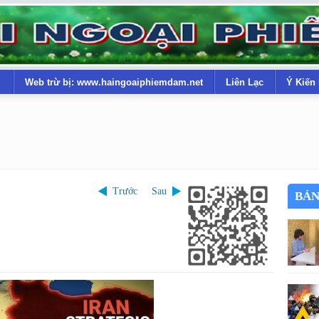
Web trừ bị: www.haingoaiphiemdam.net
Liên Lạc
Ý Kiến
Trước
Sau
BẢN