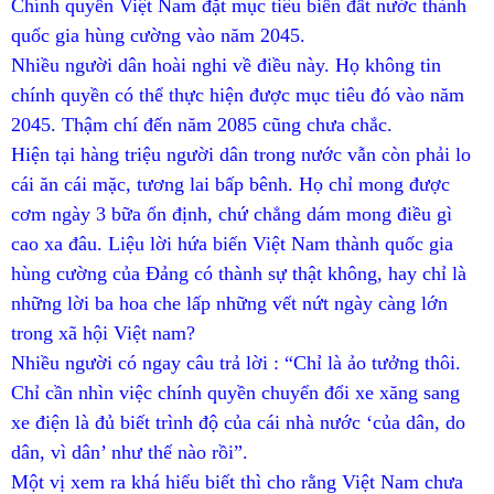
Chính quyền Việt Nam đặt mục tiêu biến đất nước thành
quốc gia hùng cường vào năm 2045.
Nhiều người dân hoài nghi về điều này. Họ không tin
chính quyền có thể thực hiện được mục tiêu đó vào năm
2045. Thậm chí đến năm 2085 cũng chưa chắc.
Hiện tại hàng triệu người dân trong nước vẫn còn phải lo
cái ăn cái mặc, tương lai bấp bênh. Họ chỉ mong được
cơm ngày 3 bữa ổn định, chứ chẳng dám mong điều gì
cao xa đâu. Liệu lời hứa biến Việt Nam thành quốc gia
hùng cường của Đảng có thành sự thật không, hay chỉ là
những lời ba hoa che lấp những vết nứt ngày càng lớn
trong xã hội Việt nam?
Nhiều người có ngay câu trả lời : “Chỉ là ảo tưởng thôi.
Chỉ cần nhìn việc chính quyền chuyển đổi xe xăng sang
xe điện là đủ biết trình độ của cái nhà nước ‘của dân, do
dân, vì dân’ như thế nào rồi”.
Một vị xem ra khá hiểu biết thì cho rằng Việt Nam chưa