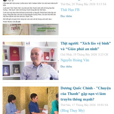
Thứ Hai, 20 Tháng Bảy 2026
9:13 SA
Thái Hạo FB
Đọc thêm
Thịt người: “Xích lão vệ binh”
và “Giáo phái an ninh”
Chủ Nhật, 19 Tháng Bảy 2026
3:23 CH
Nguyễn Hoàng Văn
Đọc thêm
Dương Quốc Chính - "Chuyện
của Thanh" gặp nạn vì làm
truyền thông mạnh?
Thứ Sáu, 17 Tháng Bảy 2026
10:05 SA
(Blog Thụy My)