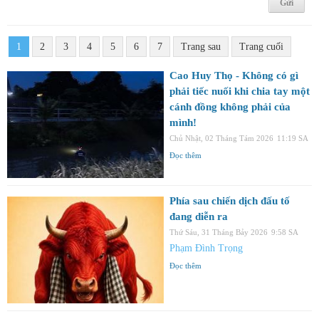
1
2
3
4
5
6
7
Trang sau
Trang cuối
Cao Huy Thọ - Không có gì
phải tiếc nuối khi chia tay một
cánh đồng không phải của
mình!
Chủ Nhật, 02 Tháng Tám 2026
11:19 SA
Đọc thêm
Phía sau chiến dịch đấu tố
đang diễn ra
Thứ Sáu, 31 Tháng Bảy 2026
9:58 SA
Phạm Đình Trọng
Đọc thêm