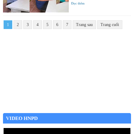
Đọc thêm
1
2
3
4
5
6
7
Trang sau
Trang cuối
VIDEO HNPD