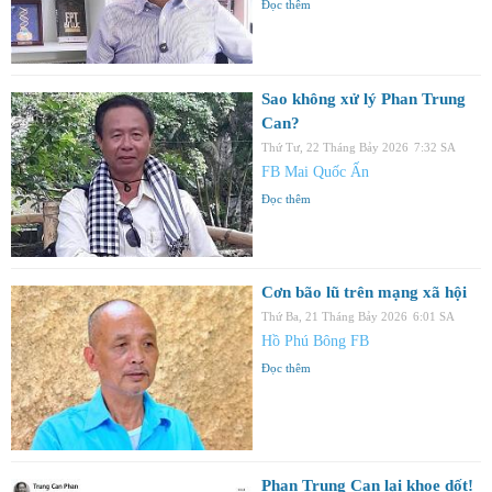
Đọc thêm
Sao không xử lý Phan Trung
Can?
Thứ Tư, 22 Tháng Bảy 2026
7:32 SA
FB Mai Quốc Ấn
Đọc thêm
Cơn bão lũ trên mạng xã hội
Thứ Ba, 21 Tháng Bảy 2026
6:01 SA
Hồ Phú Bông FB
Đọc thêm
Phan Trung Can lại khoe dốt!