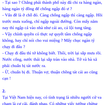
- Tại sao ? Chẳng phải thành phố này đã chi ra hàng ngàn,
hàng ngàn tỷ đồng để chống ngập đó ư ?
- Vấn đề là ở chỗ đó. Càng chống ngập thì càng ngập. Hồi
trước mưa xuống, chỉ ngập ngoài đường. Còn mấy năm
nay thì ngập cả vào nhà như cái ao, cá lội tung tăng.
- Vậy chính quyền có thực sự quyết tâm chống ngập
không, hay chỉ nói cho vui miệng ? Mấy chục ngàn tỷ
chạy đi đâu ?
- Chạy đi đâu thì tớ không biết. Thôi, trời lại sắp mưa rồi.
Nước cống, nước thải lại sắp tràn vào nhà. Tớ và bà xã
phải chuẩn bị tát nước ra.
- Ừ, chuẩn bị đi. Thuận vợ, thuận chồng tát cái ao cũng
cạn !
2.
Tại Việt Nam hiện nay, có tình trạng là nhiều người cứ va
chạm là cự cãi, đánh nhau. Có những việc tưởng chừng