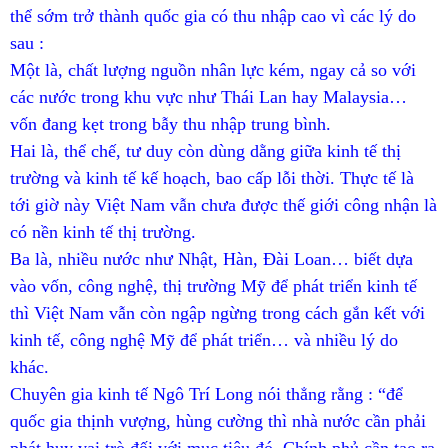
thể sớm trở thành quốc gia có thu nhập cao vì các lý do
sau :
Một là, chất lượng nguồn nhân lực kém, ngay cả so với
các nước trong khu vực như Thái Lan hay Malaysia…
vốn đang kẹt trong bẫy thu nhập trung bình.
Hai là, thể chế, tư duy còn dùng dằng giữa kinh tế thị
trường và kinh tế kế hoạch, bao cấp lỗi thời. Thực tế là
tới giờ này Việt Nam vẫn chưa được thế giới công nhận là
có nền kinh tế thị trường.
Ba là, nhiều nước như Nhật, Hàn, Đài Loan… biết dựa
vào vốn, công nghệ, thị trường Mỹ để phát triển kinh tế
thì Việt Nam vẫn còn ngập ngừng trong cách gắn kết với
kinh tế, công nghệ Mỹ để phát triển… và nhiều lý do
khác.
Chuyên gia kinh tế Ngô Trí Long nói thẳng rằng : “để
quốc gia thịnh vượng, hùng cường thì nhà nước cần phải
phát huy vai trò đối với mục tiêu đó. Chính phủ cần tạo ra