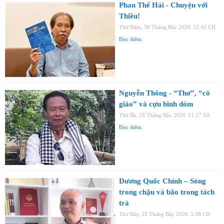
Phan Thế Hải - Chuyện với
Thiều!
Thứ Năm, 30 Tháng Bảy 2026
12:42 CH
Đọc thêm
Nguyễn Thông - “Thơ”, “cô
giáo” và cựu binh dỏm
Thứ Ba, 28 Tháng Bảy 2026
11:27 SA
Đọc thêm
Dương Quốc Chính – Sóng
trong chậu và bão trong tách
trà
Thứ Bảy, 25 Tháng Bảy 2026
5:38 CH