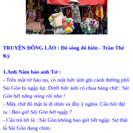
TRUYỆN ĐÔNG LÀO : Đổ sông đổ biển - Trần Thế
Kỷ
1.Anh Năm bảo anh Tư :
-
Trên một tờ báo nọ, có một bức ảnh ghi cảnh đường phố
Sài Gòn bị ngập lụt. Dưới bức ảnh có chua hàng chữ :
Sài
Gòn hết nắng nóng rồi nha !
- Mấy chữ đó thật là dí dỏm và đầy ý nghĩa. Câu hỏi đặt
ra :
Bao giờ Sài Gòn hết ngập
?
- Câu trả lời là : Sài Gòn không bao giờ hết ngập. Sự thật
là Sài Gòn đang chìm.