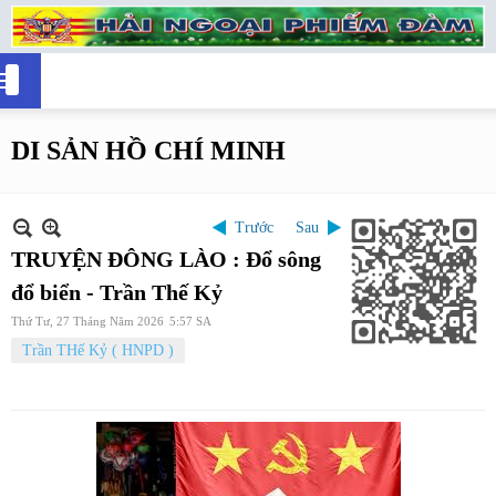
DI SẢN HỒ CHÍ MINH
Trước
Sau
TRUYỆN ĐÔNG LÀO : Đổ sông
đổ biển - Trần Thế Kỷ
Thứ Tư, 27 Tháng Năm 2026
5:57 SA
Trần THế Kỷ ( HNPD )