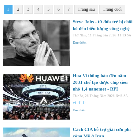
1
2
3
4
5
6
7
Trang sau
Trang cuối
Steve Jobs - từ đứa trẻ bị chối
bỏ đến biểu tượng công nghệ
Thứ Năm, 11 Tháng Sáu 2026
11:13 SA
Đọc thêm
Hoa Vi thông báo đến năm
2031 chế tạo được chip siêu
nhỏ 1,4 nanomet - RFI
Thứ Ba, 26 Tháng Năm 2026
5:46 SA
vi.rfi.fr
Đọc thêm
Cách CIA hỗ trợ giải cứu phi
công Mỹ ở Iran