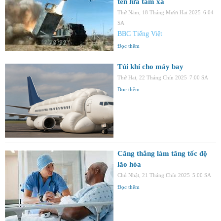
tên lửa tầm xa
Thứ Năm, 18 Tháng Mười Hai 2025
6:04
SA
BBC Tiếng Việt
Đọc thêm
Túi khí cho máy bay
Thứ Hai, 22 Tháng Chín 2025
7:00 SA
Đọc thêm
Căng thẳng làm tăng tốc độ
lão hóa
Chủ Nhật, 21 Tháng Chín 2025
5:00 SA
Đọc thêm