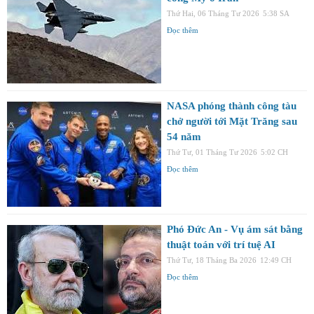
Thứ Hai, 06 Tháng Tư 2026
5:38 SA
Đọc thêm
NASA phóng thành công tàu
chở người tới Mặt Trăng sau
54 năm
Thứ Tư, 01 Tháng Tư 2026
5:02 CH
Đọc thêm
Phó Đức An - Vụ ám sát bằng
thuật toán với trí tuệ AI
Thứ Tư, 18 Tháng Ba 2026
12:49 CH
Đọc thêm