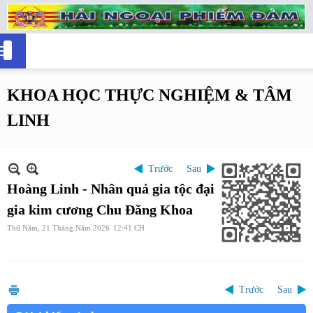
KHOA HỌC THỰC NGHIỆM & TÂM
LINH
Trước
Sau
Hoàng Linh - Nhân quả gia tộc đại
gia kim cương Chu Đăng Khoa
Thứ Năm, 21 Tháng Năm 2026
12:41 CH
Trước
Sau