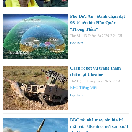
Phó Đức An - Đánh chặn đạt
96 % tên lửa Hàn Quốc
“Phong Thần”
Thứ Sáu, 13 Tháng Ba 2026
2:24 CH
Đọc thêm
Cách robot vũ trang tham
chiến tại Ukraine
Thứ Tư, 11 Tháng Ba 2026
5:33 SA
BBC Tiếng Việt
Đọc thêm
BBC tới nhà máy tên lửa bí
mật của Ukraine, nơi sản xuất