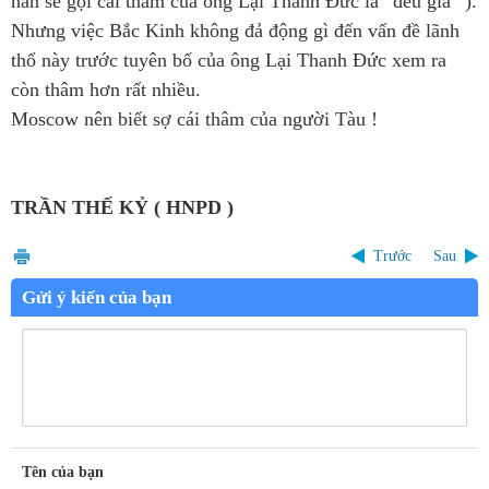
hẳn sẽ gọi cái thâm của ông Lại Thanh Đức là “đểu giả” ).
Nhưng việc Bắc Kinh không đả động gì đến vấn đề lãnh
thổ này trước tuyên bố của ông Lại Thanh Đức xem ra
còn thâm hơn rất nhiều.
Moscow nên biết sợ cái thâm của người Tàu !
TRẦN THẾ KỶ ( HNPD )
Trước
Sau
Gửi ý kiến của bạn
Tên của bạn