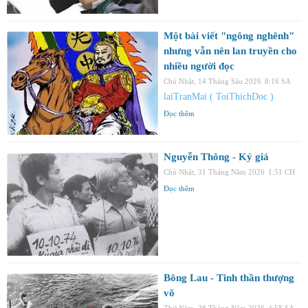
Một bài viết "ngông nghênh"
nhưng vẫn nên lan truyền cho
nhiều người đọc
Chủ Nhật, 14 Tháng Sáu 2026
8:16 SA
laiTranMai ( ToiThichDoc )
Đọc thêm
Nguyễn Thông - Ký giả
Chủ Nhật, 31 Tháng Năm 2026
1:51 CH
Đọc thêm
Bông Lau - Tinh thần thượng
võ
Thứ Năm, 28 Tháng Năm 2026
4:58 SA