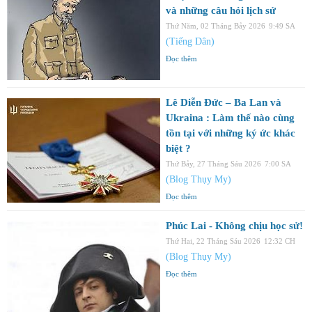
và những câu hỏi lịch sử
Thứ Năm, 02 Tháng Bảy 2026
9:49 SA
(Tiếng Dân)
Đọc thêm
Lê Diễn Đức – Ba Lan và
Ukraina : Làm thế nào cùng
tồn tại với những ký ức khác
biệt ?
Thứ Bảy, 27 Tháng Sáu 2026
7:00 SA
(Blog Thụy My)
Đọc thêm
Phúc Lai - Không chịu học sử!
Thứ Hai, 22 Tháng Sáu 2026
12:32 CH
(Blog Thụy My)
Đọc thêm