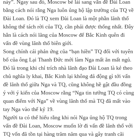
này”. Ngay sau đó, Moscow bẻ lái sang vấn đề Đài Loan
bằng cách nói rằng Nga luôn ủng hộ lập trường của TQ về
Đài Loan. Đó là TQ xem Đài Loan là một phần lãnh thổ
không thể tách rời của TQ, cần phải được thống nhất. Đây
hẳn là cách nói lãng của Moscow để Bắc Kinh quên đi
vấn đề vùng lãnh thổ biên giới.
Song chính cái phản ứng của “bạn hiền” TQ đối với tuyên
bố của ông Lại Thanh Đức mới làm Nga mất ăn mất ngủ.
Đó là trong khi chỉ trích nhà lãnh đạo Đài Loan là kẻ theo
chủ nghĩa ly khai, Bắc Kinh lại không đả động gì tới vấn
đề lãnh thổ giữa Nga và TQ, cũng không hề gật đầu đồng
ý với ý kiến của Moscow rằng “Nga tin tưởng TQ có cùng
quan điểm với Nga” về vùng lãnh thổ mà TQ đã mất vào
tay Nga vào thế kỷ 19.
Người ta có thể hiểu rằng khi nói Nga ủng hộ TQ trong
vấn đề Đài Loan, Moscow muốn lờ đi vấn đề lãnh thổ với
TQ vốn đã tồn tại hàng trăm năm qua và gây tranh cãi