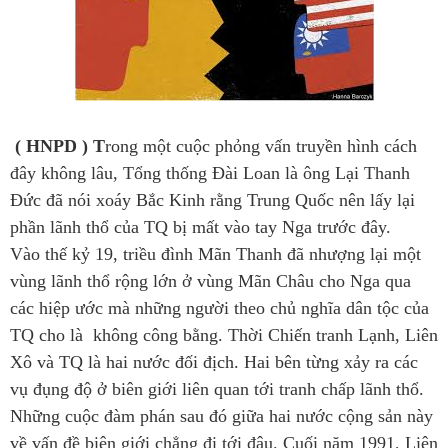
( HNPD ) T
rong một cuộc phỏng vấn truyền hình cách
đây không lâu, Tổng thống Đài Loan là ông Lại Thanh
Đức đã nói xoáy Bắc Kinh rằng Trung Quốc nên lấy lại
phần lãnh thổ của TQ bị mất vào tay Nga trước đây.
Vào thế kỷ 19, triều đình Mãn Thanh đã nhượng lại một
vùng lãnh thổ rộng lớn ở vùng Mãn Châu cho Nga qua
các hiệp ước mà những người theo chủ nghĩa dân tộc của
TQ cho là không công bằng. Thời Chiến tranh Lạnh, Liên
Xô và TQ là hai nước đối địch. Hai bên từng xảy ra các
vụ đụng độ ở biên giới liên quan tới tranh chấp lãnh thổ.
Những cuộc đàm phán sau đó giữa hai nước cộng sản này
về vấn đề biên giới chẳng đi tới đâu. Cuối năm 1991, Liên