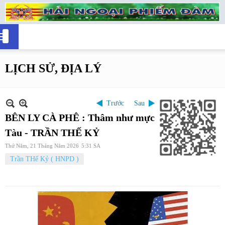
LỊCH SỬ, ĐỊA LÝ
Trước
Sau
BÊN LY CÀ PHÊ : Thâm như mực
Tàu - TRẦN THẾ KỶ
Thứ Năm, 21 Tháng Năm 2026
5:31 SA
Trần THế Kỷ ( HNPD )