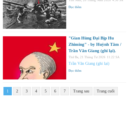
Đọc thêm
"Gian Hùng Đại Bịp Hu
Zhiming" - by Huỳnh Tâm /
Trần Văn Giang (ghi lại).
Thứ Ba, 21 Tháng Tư 2026
11:22 SA
Trần Văn Giang (ghi lại)
Đọc thêm
1
2
3
4
5
6
7
Trang sau
Trang cuối