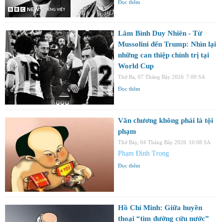
Đọc thêm
Lâm Bình Duy Nhiên - Từ
Mussolini đến Trump: Nhìn lại
những can thiệp chính trị tại
World Cup
Thứ Ba, 07 Tháng Bảy 2026
7:00 SA
Đọc thêm
Văn chương không phải là tội
phạm
Thứ Bảy, 04 Tháng Bảy 2026
10:08 SA
Phạm Đình Trọng
Đọc thêm
Hồ Chí Minh: Giữa huyền
thoại “tìm đường cứu nước”