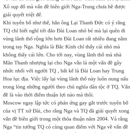
Xô sụp đổ mà vấn đề biên giới Nga-Trung chưa hề được
giải quyết triệt để.
Khi tuyên bố như thế, hẳn ông Lại Thanh Đức có ý rằng
TQ chỉ biết nghĩ tới đảo Đài Loan nhỏ bé mà lại quên đi
vùng lãnh thổ rộng lớn hơn Đài Loan rất nhiều đang nằm
trong tay Nga. Nghĩa là Bắc Kinh chỉ thấy cái nhỏ mà
không thấy cái lớn. Cho tới nay, vùng lãnh thổ mà nhà
Mãn Thanh nhượng lại cho Nga vẫn là một vấn đề gây
nhức nhối với người TQ , bất kể là Đài Loan hay Trung
Hoa lục địa. Việc lấy lại vùng lãnh thổ này luôn nung nấu
trong lòng những người theo chủ nghĩa dân tộc ở TQ. Vấn
đề là vào thời điểm thuận lợi nào mà thôi.
Moscow ngay lập tức có phản ứng gay gắt trước tuyên bố
của vị TT xứ Đài, cho rằng Nga và TQ đã giải quyết xong
vấn đề biên giới trong một thỏa thuận năm 2004. Và rằng
Nga “tin tưởng TQ có cùng quan điểm với Nga về vấn đề