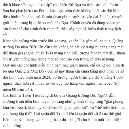
thích khoe sức mạnh “cơ bắp” của Liên Xô/Nga và tính cách của Putin
Sau bài phát biểu của Putin, khán giả nhìn thấy không phải các đội hình
diễu binh tiếp theo, mà là một đoạn phim tuyên truyền dài 7 phút, chuyên
giới thiệu trang bị quân sự mới của Nga. Chính quyền đã dùng video ghi
sẵn thay thế cho trình diễn thực tế, điều này cực kỳ hiếm thấy trong lịch
sử.
Khác với những năm trước khi xe tăng, xe tên lửa gầm rú lao qua, Quảng
trường Đỏ năm 2026 lần đầu tiên không có bất kỳ trang bị hạng nặng mặt
đất tham gia (ngoài chiếc T-34 mang tính biểu tượng ở phần mở đầu, thậm
chí truyền thống này trong một số báo cáo còn trông cô đơn lẻ bóng).
Quy mô các đội hình diễu binh năm nay giảm mạnh, chỉ có 12 đội hình đi
bộ qua Quảng trường Đỏ - con số này thậm chí chưa bằng một phần ba số
đội hình diễu binh năm 2024. Số lượng người tham gia chỉ khoảng 1.000
người, thấp hơn rất nhiều so với quy mô hàng vạn người năm 2025 (kỷ
niệm 80 năm lớn).
Các binh sĩ Triều Tiên cũng đi bộ qua Quảng trường Đỏ. Người dẫn
chương trình diễu binh tuyên bố rằng những binh sĩ này từng “giải phóng
khu vực Kursk khỏi tay kẻ chiếm đóng tân phát xít”, và “thể hiện tinh thần
anh hùng tập thể”. Gọi quân đội Triều Tiên là quân đội số 2 của thế giới.
Bản thân Kim Jong Un không tham dự, chỉ gửi cho Putin một tấm thiệp
chúc mừng.