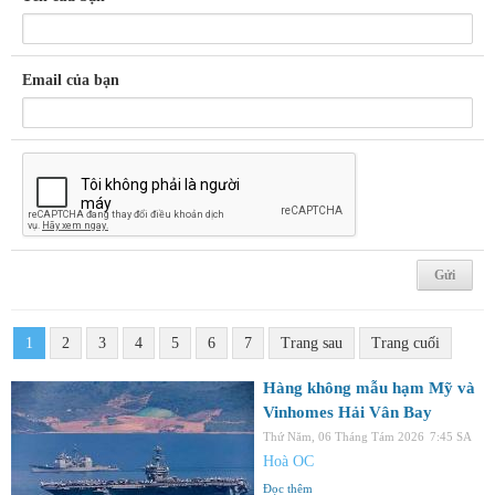
Email của bạn
1
2
3
4
5
6
7
Trang sau
Trang cuối
Hàng không mẫu hạm Mỹ và
Vinhomes Hải Vân Bay
Thứ Năm, 06 Tháng Tám 2026
7:45 SA
Hoà OC
Đọc thêm