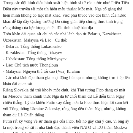
Trong các đội hình diễu binh xuất hiện binh sĩ từ các nước như Triều Tiên.
Điều này truyền tải một tín hiệu mâu thuẫn: Một mặt, Nga cố gắng thể
hiện mình không cô lập; mặt khác, việc phụ thuộc vào đội hình của nước
khác để lấp đầy Quảng trường Đỏ cũng gián tiếp chứng thực tình trạng
căng thẳng của lực lượng chiến đấu tinh nhuệ bản địa.
Trên khán đài quan sát chỉ có các nhà lãnh đạo từ Belarus, Kazakhstan,
Uzbekistan, Malaysia và Lào.
Cụ thể:
- Belarus: Tổng thống Lukashenko
- Kazakhstan: Tổng thống Tokayev
- Uzbekistan: Tổng thống Mirziyoyev
- Lào: Chủ tịch nước Thongloun
- Malaysia: Nguyên thủ tối cao (Vua) Ibrahim
- Các nhà lãnh đạo tham gia hoạt động liên quan nhưng không trực tiếp lên
khán đài quan sát.
Riêng Slovakia thì trái khoáy một chút, khi Thủ tướng Fico đang có mặt
tại Moscow thăm chính thức Nga đã từ chối tham dự Lễ diễu binh Ngày
chiến thắng. Lý do khiến Putin cay đắng hơn là Fico thực hiện lời cam kết
với Tổng thống Ukraine Zelensky, rằng ông đến thăm Nga, nhưng không
tham dự Lễ Chiến thắng
Putin rất kỳ vọng về sự tham gia của Fico, bởi nó gây chú ý cao, vì ông ấy
là một trong số rất ít nhà lãnh đạo thành viên NATO và EU thăm Moskva