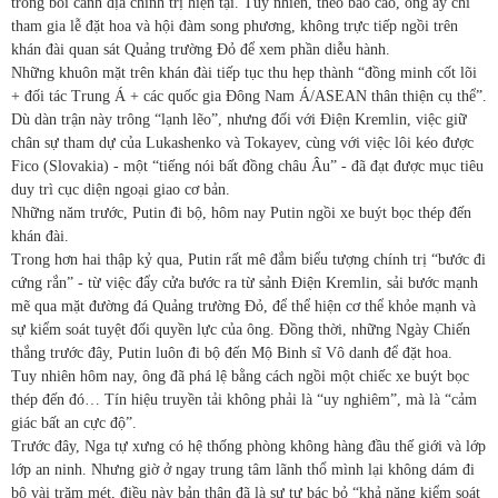
trong bối cảnh địa chính trị hiện tại. Tuy nhiên, theo báo cáo, ông ấy chỉ
tham gia lễ đặt hoa và hội đàm song phương, không trực tiếp ngồi trên
khán đài quan sát Quảng trường Đỏ để xem phần diễu hành.
Những khuôn mặt trên khán đài tiếp tục thu hẹp thành “đồng minh cốt lõi
+ đối tác Trung Á + các quốc gia Đông Nam Á/ASEAN thân thiện cụ thể”.
Dù dàn trận này trông “lạnh lẽo”, nhưng đối với Điện Kremlin, việc giữ
chân sự tham dự của Lukashenko và Tokayev, cùng với việc lôi kéo được
Fico (Slovakia) - một “tiếng nói bất đồng châu Âu” - đã đạt được mục tiêu
duy trì cục diện ngoại giao cơ bản.
Những năm trước, Putin đi bộ, hôm nay Putin ngồi xe buýt bọc thép đến
khán đài.
Trong hơn hai thập kỷ qua, Putin rất mê đắm biểu tượng chính trị “bước đi
cứng rắn” - từ việc đẩy cửa bước ra từ sảnh Điện Kremlin, sải bước mạnh
mẽ qua mặt đường đá Quảng trường Đỏ, để thể hiện cơ thể khỏe mạnh và
sự kiểm soát tuyệt đối quyền lực của ông. Đồng thời, những Ngày Chiến
thắng trước đây, Putin luôn đi bộ đến Mộ Binh sĩ Vô danh để đặt hoa.
Tuy nhiên hôm nay, ông đã phá lệ bằng cách ngồi một chiếc xe buýt bọc
thép đến đó… Tín hiệu truyền tải không phải là “uy nghiêm”, mà là “cảm
giác bất an cực độ”.
Trước đây, Nga tự xưng có hệ thống phòng không hàng đầu thế giới và lớp
lớp an ninh. Nhưng giờ ở ngay trung tâm lãnh thổ mình lại không dám đi
bộ vài trăm mét, điều này bản thân đã là sự tự bác bỏ “khả năng kiểm soát