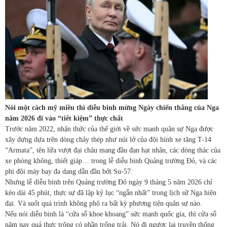
Nói một cách mỹ miều thì diễu binh mừng Ngày chiến thắng của Nga
năm 2026 đi vào “tiết kiệm” thực chất
Trước năm 2022, nhận thức của thế giới về sức mạnh quân sự Nga được
xây dựng dựa trên dòng chảy thép như núi lở của đội hình xe tăng T-14
“Armata”, tên lửa vượt đại châu mang đầu đạn hạt nhân, các dòng thác của
xe phòng không, thiết giáp… trong lễ diễu binh Quảng trường Đỏ, và các
phi đội máy bay đa dạng dẫn đầu bởi Su-57.
Nhưng lễ diễu binh trên Quảng trường Đỏ ngày 9 tháng 5 năm 2026 chỉ
kéo dài 45 phút, thực sự đã lập kỷ lục “ngắn nhất” trong lịch sử Nga hiện
đại. Và suốt quá trình không phô ra bất kỳ phương tiện quân sự nào.
Nếu nói diễu binh là “cửa sổ khoe khoang” sức mạnh quốc gia, thì cửa sổ
năm nay quả thực trông có phần trống trải. Nó đi ngược lại truyền thống