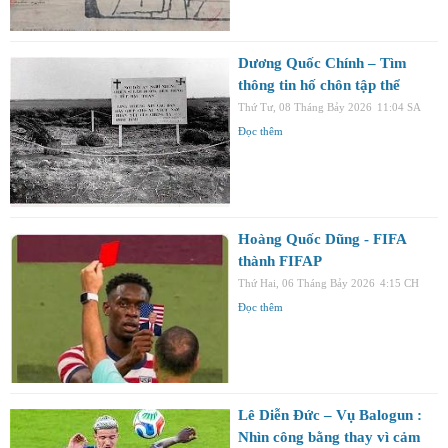
Dương Quốc Chính – Tìm
thông tin hố chôn tập thể
Thứ Tư, 08 Tháng Bảy 2026
11:04 SA
Đọc thêm
Hoàng Quốc Dũng - FIFA
thành FIFAP
Thứ Hai, 06 Tháng Bảy 2026
4:15 CH
Đọc thêm
Lê Diễn Đức – Vụ Balogun :
Nhìn công bằng thay vì cảm