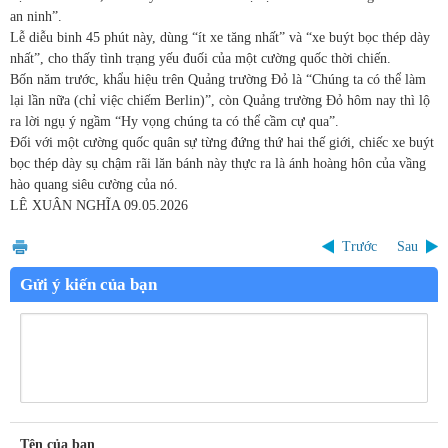
an ninh”.
Lễ diễu binh 45 phút này, dùng “ít xe tăng nhất” và “xe buýt bọc thép dày
nhất”, cho thấy tình trạng yếu đuối của một cường quốc thời chiến.
Bốn năm trước, khẩu hiệu trên Quảng trường Đỏ là “Chúng ta có thể làm
lại lần nữa (chỉ việc chiếm Berlin)”, còn Quảng trường Đỏ hôm nay thì lộ
ra lời ngụ ý ngầm “Hy vọng chúng ta có thể cầm cự qua”.
Đối với một cường quốc quân sự từng đứng thứ hai thế giới, chiếc xe buýt
bọc thép dày sụ chậm rãi lăn bánh này thực ra là ánh hoàng hôn của vầng
hào quang siêu cường của nó.
LÊ XUÂN NGHĨA
09.05.2026
Trước
Sau
Gửi ý kiến của bạn
Tên của bạn