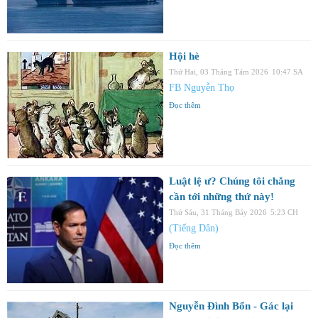
Hội hè
Thứ Hai, 03 Tháng Tám 2026
10:47 SA
FB Nguyễn Thọ
Đọc thêm
Luật lệ ư? Chúng tôi chẳng
cần tới những thứ này!
Thứ Sáu, 31 Tháng Bảy 2026
5:23 CH
(Tiếng Dân)
Đọc thêm
Nguyễn Đình Bổn - Gác lại