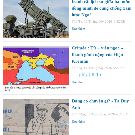
tranh cãi lịch sử giữa hai nước
đồng minh để cùng chống xâm
lược Nga!
Thứ Tư, 15 Tháng Bảy 2026
5:42 CH
Đọc thêm
Crimée : Từ « viên ngọc »
thành gánh nặng của Điện
Kremlin
Thứ Ba, 14 Tháng Bảy 2026
5:27 SA
Thuỵ My ( RFI )
Đọc thêm
Đang có chuyện gì? - Tạ Duy
Anh
Thứ Năm, 09 Tháng Bảy 2026
6:20 SA
Đọc thêm