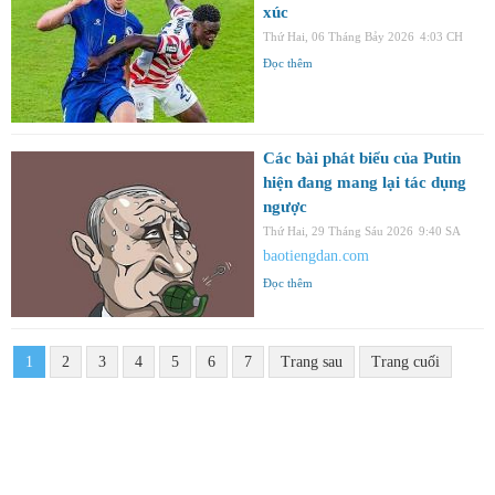
xúc
Thứ Hai, 06 Tháng Bảy 2026
4:03 CH
Đọc thêm
Các bài phát biểu của Putin
hiện đang mang lại tác dụng
ngược
Thứ Hai, 29 Tháng Sáu 2026
9:40 SA
baotiengdan.com
Đọc thêm
1
2
3
4
5
6
7
Trang sau
Trang cuối