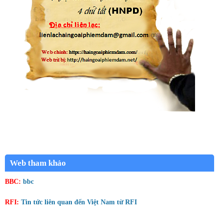
Web tham khảo
BBC:
bbc
RFI:
Tin tức liên quan đến Việt Nam từ RFI