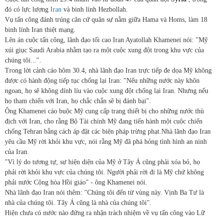
đó có lực lượng
Iran
và binh lính Hezbollah.
Vụ tấn công đánh trúng căn cứ quân sự nằm giữa Hama và Homs, làm 18
binh lính Iran thiệt mạng.
Lên án cuộc tấn công, lãnh đạo tối cao Iran Ayatollah Khamenei nói: "Mỹ
xúi giục Saudi Arabia nhằm tạo ra một cuộc xung đột trong khu vực của
chúng tôi...".
Trong lời cảnh cáo hôm 30.4, nhà lãnh đạo Iran trực tiếp đe dọa Mỹ không
được có hành động tiếp tục chống lại Iran: "Nếu những nước này khôn
ngoan, họ sẽ không dính líu vào cuộc xung đột chống lại Iran. Nhưng nếu
họ tham chiến với Iran, họ chắc chắn sẽ bị đánh bại".
Ông Khamenei cáo buộc Mỹ cung cấp trang thiết bị cho những nước thù
địch với Iran, cho rằng Bộ Tài chính Mỹ đang tiến hành một cuộc chiến
chống Tehran bằng cách áp đặt các biện pháp trừng phạt.Nhà lãnh đạo Iran
yêu cầu Mỹ rời khỏi khu vực, nói rằng Mỹ đã phá hỏng tình hình an ninh
của Iran.
"Vì lý do tương tự, sự hiện diện của Mỹ ở Tây Á cũng phải xóa bỏ, họ
phải rời khỏi khu vực của chúng tôi. Người phải rời đi là Mỹ chứ không
phải nước Cộng hòa Hồi giáo" - ông Khamenei nói.
Nhà lãnh đạo Iran nói thêm: "Chúng tôi đến từ vùng này. Vịnh Ba Tư là
nhà của chúng tôi. Tây Á cũng là nhà của chúng tôi".
Hiện chưa có nước nào đứng ra nhận trách nhiệm về vụ tấn công vào Lữ