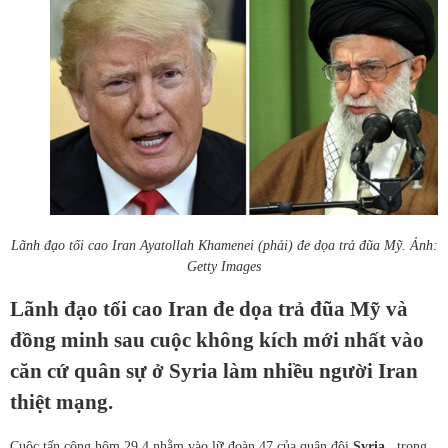
Lãnh đạo tối cao Iran Ayatollah Khamenei (phải) đe dọa trả đũa Mỹ. Ảnh:
Getty Images
Lãnh đạo tối cao Iran đe dọa trả đũa Mỹ và
đồng minh sau cuộc không kích mới nhất vào
căn cứ quân sự ở Syria làm nhiều người Iran
thiệt mạng.
Cuộc tấn công hôm 29.4 nhằm vào lữ đoàn 47 của quân đội
Syria
, trong