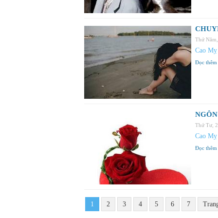
CHUY
Thứ Năm,
Cao Mỵ
Đọc thêm
NGÔN 
Thứ Tư, 
Cao Mỵ
Đọc thêm
1
2
3
4
5
6
7
Tran