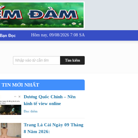
Hôm nay,
09/08/2026 7:08 SA
 Bạn Đọc
 TIN MỚI NHẤT
Dương Quốc Chính – Nền
kinh tế view online
Đọc thêm
Trang Lá Cải Ngày 09 Tháng
8 Năm 2026: