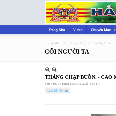
Trang Nhà
Video
Chuyên Mục
›
›
Trang Nhà
Chuyên Mục
Cõi Người Ta
CÕI NGƯỜI TA
THÁNG CHẠP BUỒN. - CAO
Thứ Năm, 04 Tháng Mười Hai 2025
5:00 SA
Cao Mỵ Nhân