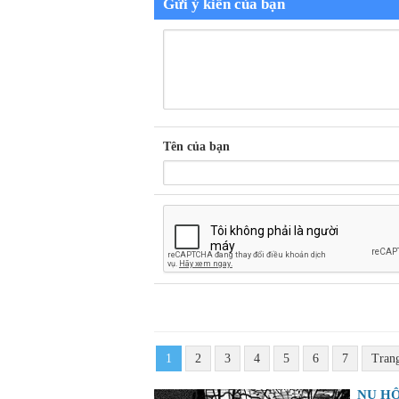
Gửi ý kiến của bạn
Tên của bạn
1
2
3
4
5
6
7
Tran
NỤ HÔ