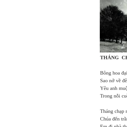
THÁNG CH
Bông hoa đạ
Sao nở về đ
Yêu anh mu
Trong nỗi c
Tháng chạp
Chúa đến trầ
Em đi nhà t