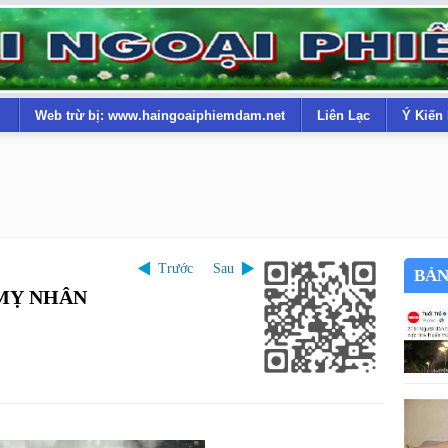
Web trừ bị: www.haingoaiphiemdam.net
Liên Lạc
Ý Kiến
Trước
Sau
BẢN
 MỴ NHÂN