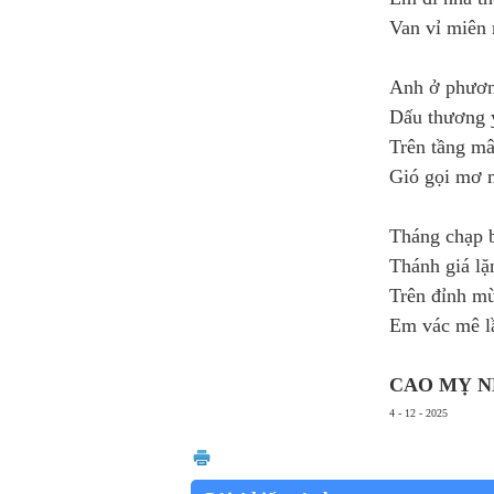
Van vỉ miên
Anh ở phươ
Dấu thương 
Trên tầng m
Gió gọi mơ 
Tháng chạp 
Thánh giá lặ
Trên đỉnh m
Em vác mê l
CAO MỴ N
4 - 12 - 2025