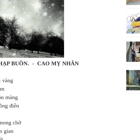
ẠP BUỒN. - CAO MỴ NHÂN
i vàng
êm
ộn màng
uồng điên
 mong chờ
n gian
hờ