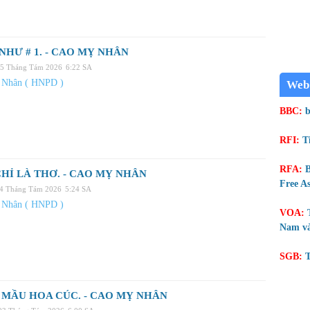
NHƯ # 1. - CAO MỴ NHÂN
05 Tháng Tám 2026
6:22 SA
 Nhân ( HNPD )
Web
BBC:
b
RFI:
T
RFA:
B
HỈ LÀ THƠ. - CAO MỴ NHÂN
Free As
04 Tháng Tám 2026
5:24 SA
 Nhân ( HNPD )
VOA:
Nam và
SGB:
T
MẦU HOA CÚC. - CAO MỴ NHÂN