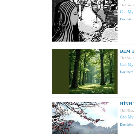
Thứ Bảy,
Cao Mỵ
Đọc thêm
ĐÊM T
Thứ Sáu,
Cao Mỵ
Đọc thêm
HÌNH 
Thứ Năm,
Cao Mỵ
Đọc thêm