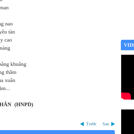
 man
ng nao
yêu tàn
ây cao
VID
màng
bâng khuâng
ng thầm
ùa xuân
ầm...
HÂN (HNPD)
Trước
Sau