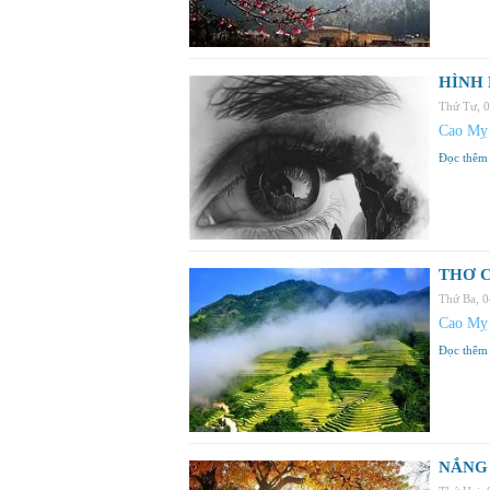
HÌNH 
Thứ Tư, 
Cao Mỵ
Đọc thêm
THƠ C
Thứ Ba, 
Cao Mỵ
Đọc thêm
NẮNG 