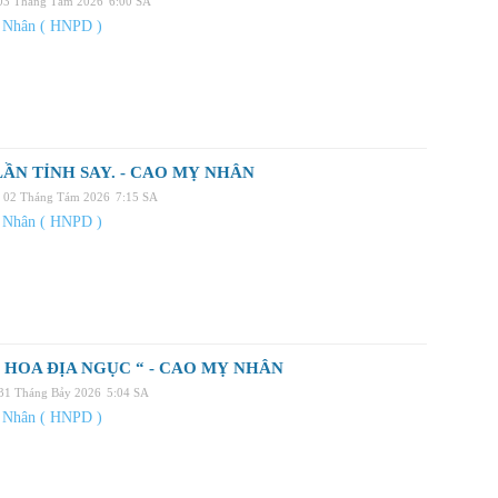
 03 Tháng Tám 2026
6:00 SA
 Nhân ( HNPD )
ẦN TỈNH SAY. - CAO MỴ NHÂN
, 02 Tháng Tám 2026
7:15 SA
 Nhân ( HNPD )
 HOA ĐỊA NGỤC “ - CAO MỴ NHÂN
 31 Tháng Bảy 2026
5:04 SA
 Nhân ( HNPD )