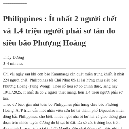
************
Philippines : Ít nhất 2 người chết
và 1,4 triệu người phải sơ tán do
siêu bão Phượng Hoàng
Thùy Dương
3–4 minutes
Chỉ vài ngày sau khi cơn bão Kammaegi càn quét miền trung khiến ít nhất
224 người chết, Philippines tối Chủ Nhật 09/11 lại hứng chịu siêu bão
Phượng Hoàng (Fung Wong). Theo số liệu sơ bộ chính thức, sáng nay
10/11/2025, ít nhất đã có 2 người thiệt mạng, hơn 1,4 triệu người phải sơ
tán.
Theo dự báo, gần như toàn bộ Philippines phải hứng chịu bão Phượng
Hoàng. AFP trích dẫn một nhân viên cứu hộ tại thành phố Dipaculao miền
đông bắc Philippines, cho biết, nhiều ngôi nhà bị hư hại và giao thông gián
đoạn trên nhiều tuyến đường do bị sạt lở đất. Đa số các trường học trên
đảo chính Luzon, kể cả tại thủ đô Manila, đều phải đóng cửa. Sức gió tại