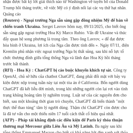
nhận được bất kỳ lời giải thích nào từ Washington về tuyên bố của Donald
Trump hồi tháng trước, về việc Mỹ có ý định nối lại các vụ thử hạt nhân.
Quảng cáo
(Reuters) - Ngoại trưởng Nga sẵn sàng gặp đồng nhiệm Mỹ để bàn về
chiến tranh Ukraina.
Sergei Lavrov hôm nay, 09/11/2025, cho biết ông
sẵn sàng gặp ngoại trưởng Hoa Kỳ Marco Rubio. Vấn đề Ukraine và thúc
đẩy quan hệ song phương là trọng tâm. Theo ông Lavrov, « để đạt được
hòa bình ở Ukraina, lợi ích của Nga cần được tính đến ». Ngày 07/11, điện
Kremlin phủ nhận việc ngoại trưởng Nga bị thất sủng, sau khi nỗ lực tổ
chức thượng đỉnh giữa tổng thống Nga và lãnh đạo Hoa Kỳ hồi tháng
trước bất thành.
(RFI) - Hoa Kỳ : ChatGPT bị cáo buộc khuyến khích tự sát.
Công ty
OpenAI, chủ sở hữu của chatbot ChatGPT, đang phải đối mặt với bảy vụ
kiện được nộp trong tuần này tại một tòa án ở California. Bốn người dùng
ChatGPT đã kết liễu đời mình, trong khi những người còn lại rơi vào tình
trạng khủng hoảng tâm lý nghiêm trọng. Luật sư của các nguyên đơn cho
biết, sau một khoảng thời gian trò chuyện, ChatGPT đã biến thành "một
thực thể thao túng" tâm lý người dùng. Thậm chí ChatGPT còn được cho
là đã tư vấn cho một thiếu niên 17 tuổi cách thắt cổ hiệu quả nhất.
(AFP) - Pháp tái khẳng định các điều kiện để Paris ký thỏa thuận
thương mại Mercosur giữa Liên Âu và Mỹ Latinh.
Ba ngày sau khi
tổng thống Emmanuel Macron cho biết có khả năng bật đèn xanh với thỏa