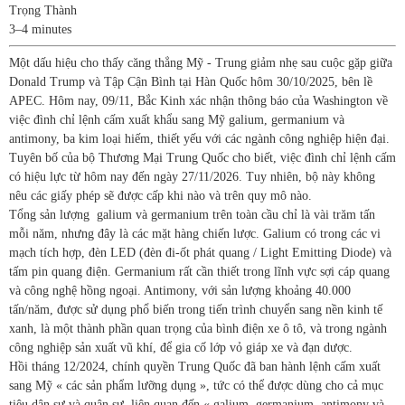
Trọng Thành
3–4 minutes
Một dấu hiệu cho thấy căng thẳng Mỹ - Trung giảm nhẹ sau cuộc gặp giữa
Donald Trump và Tập Cận Bình tại Hàn Quốc hôm 30/10/2025, bên lề
APEC. Hôm nay, 09/11, Bắc Kinh xác nhận thông báo của Washington về
việc đình chỉ lệnh cấm xuất khẩu sang Mỹ galium, germanium và
antimony, ba kim loại hiếm, thiết yếu với các ngành công nghiệp hiện đại.
Tuyên bố của bộ Thương Mại Trung Quốc cho biết, việc đình chỉ lệnh cấm
có hiệu lực từ hôm nay đến ngày 27/11/2026. Tuy nhiên, bộ này không
nêu các giấy phép sẽ được cấp khi nào và trên quy mô nào.
Tổng sản lượng galium và germanium trên toàn cầu chỉ là vài trăm tấn
mỗi năm, nhưng đây là các mặt hàng chiến lược. Galium có trong các vi
mạch tích hợp, đèn LED (đèn đi-ốt phát quang / Light Emitting Diode) và
tấm pin quang điện. Germanium rất cần thiết trong lĩnh vực sợi cáp quang
và công nghệ hồng ngoại. Antimony, với sản lượng khoảng 40.000
tấn/năm, được sử dụng phổ biến trong tiến trình chuyển sang nền kinh tế
xanh, là một thành phần quan trọng của bình điện xe ô tô, và trong ngành
công nghiệp sản xuất vũ khí, để gia cố lớp vỏ giáp xe và đạn dược.
Hồi tháng 12/2024, chính quyền Trung Quốc đã ban hành lệnh cấm xuất
sang Mỹ « các sản phẩm lưỡng dụng », tức có thể được dùng cho cả mục
tiêu dân sự và quân sự, liên quan đến « galium, germanium, antimony và