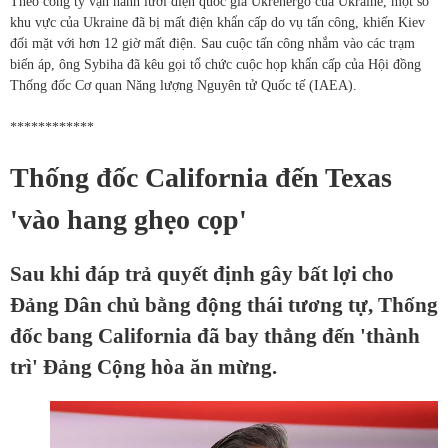
Theo công ty vận hành lưới điện quốc gia Ukrenergo của Ukraine, một số
khu vực của Ukraine đã bị mất điện khẩn cấp do vụ tấn công, khiến Kiev
đối mặt với hơn 12 giờ mất điện. Sau cuộc tấn công nhắm vào các trạm
biến áp, ông Sybiha đã kêu gọi tổ chức cuộc họp khẩn cấp của Hội đồng
Thống đốc Cơ quan Năng lượng Nguyên tử Quốc tế (IAEA).
************
Thống đốc California đến Texas
'vào hang ghẹo cọp'
Sau khi đáp trả quyết định gây bất lợi cho
Đảng Dân chủ bằng động thái tương tự, Thống
đốc bang California đã bay thẳng đến 'thành
trì' Đảng Cộng hòa ăn mừng.