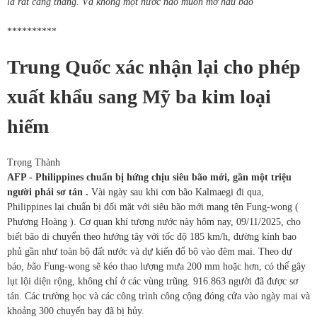
là rất căng thẳng. Và không một nước nào muốn mở hầu bao
**********
Trung Quốc xác nhận lại cho phép
xuất khẩu sang Mỹ ba kim loại
hiếm
Trọng Thành
AFP - Philippines chuẩn bị hứng chịu siêu bão mới, gần một triệu
người phải sơ tán .
Vài ngày sau khi cơn bão Kalmaegi đi qua,
Philippines lại chuẩn bị đối mặt với siêu bão mới mang tên Fung-wong (
Phượng Hoàng ). Cơ quan khí tượng nước này hôm nay, 09/11/2025, cho
biết bão di chuyển theo hướng tây với tốc độ 185 km/h, đường kính bao
phủ gần như toàn bộ đất nước và dự kiến đổ bộ vào đêm mai.
Theo dự
báo
, b
ão Fung-wong sẽ kéo thao lượng mưa 200 mm hoặc hơn, có thể gây
lụt lội diện rộng, không chỉ ở các vùng trũng. 916.863 người đã được sơ
tán. Các trường học và các công trình công cộng đóng cửa vào ngày mai và
khoảng 300 chuyến bay đã bị hủy.