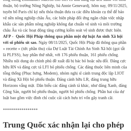
thuận, bộ trưởng Nông Nghiệp, bà Annie Genevardj, hôm nay, 09/11/2025,
tuyên bố Paris chỉ ký nếu thỏa thuận đưa ra các điều khoản cụ thể để bảo
vệ nền nông nghiệp châu Âu, các biện pháp đối ứng ngăn chặn việc nhập
khẩu các sản phẩm nông nghiệp không đạt chuẩn vệ sinh và môi trường
châu Âu và các hoạt động tăng cường kiểm soát vệ sinh được thực hiện.
AFP - Quốc Hội Pháp thông qua phần một dự luật An sinh Xã hội
với số phiếu sít sao.
Ngày 08/11/2025, Quốc Hội Pháp đã thông qua phần
« recette » (tức phần thu) của Dự Luật Tài Chính An Sinh Xã hội (gọi tắt
là PLFSS), hay phần thứ nhất, với 176 phiếu thuận, 161 phiếu chống.
Nhiều nội dung do chính phủ đề xuất đã bị bác bỏ hoặc sửa đổi. Đảng cực
hữu RN và đảng cực tả LFI bỏ phiếu chống. Các đảng thuộc liên minh của
tổng thống (Phục hưng, Modem), nhóm nghị sĩ cánh trung độc lập LIOT
và đảng Xã Hội bỏ phiếu thuận. Đảng cánh hữu LR, đảng trung hữu
Horizons vắng mặt. Dân biểu các đảng cánh tả khác, như đảng Xanh, đảng
Cộng Sản, người bỏ phiếu thuận, người bỏ phiếu chống. Phần hai của dự
luật bao gồm việc đình chỉ cuộc cải cách hưu trí vốn gây tranh cãi.
*****************
Trung Quốc xác nhận lại cho phép