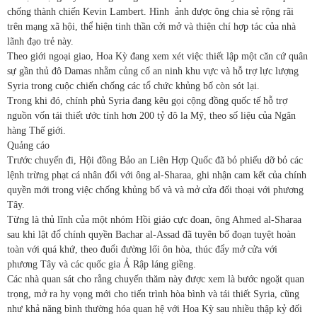
chống thành chiến Kevin Lambert. Hình ảnh được ông chia sẻ rộng rãi
trên mạng xã hội, thể hiện tinh thần cởi mở và thiện chí hợp tác của nhà
lãnh đạo trẻ này.
Theo giới ngoại giao, Hoa Kỳ đang xem xét việc thiết lập một căn cứ quân
sự gần thủ đô Damas nhằm củng cố an ninh khu vực và hỗ trợ lực lượng
Syria trong cuộc chiến chống các tổ chức khủng bố còn sót lại.
Trong khi đó, chính phủ Syria đang kêu gọi cộng đồng quốc tế hỗ trợ
nguồn vốn tái thiết ước tính hơn 200 tỷ đô la Mỹ, theo số liệu của Ngân
hàng Thế giới.
Quảng cáo
Trước chuyến đi, Hội đồng Bảo an Liên Hợp Quốc đã bỏ phiếu dỡ bỏ các
lệnh trừng phạt cá nhân đối với ông al-Sharaa, ghi nhận cam kết của chính
quyền mới trong việc chống khủng bố và và mở cửa đối thoại với phương
Tây.
Từng là thủ lĩnh của một nhóm Hồi giáo cực đoan, ông Ahmed al-Sharaa
sau khi lật đổ chính quyền Bachar al-Assad đã tuyên bố đoạn tuyệt hoàn
toàn với quá khứ, theo đuổi đường lối ôn hòa, thúc đẩy mở cửa với
phương Tây và các quốc gia Ả Rập láng giềng.
Các nhà quan sát cho rằng chuyến thăm này được xem là bước ngoặt quan
trọng, mở ra hy vọng mới cho tiến trình hòa bình và tái thiết Syria, cũng
như khả năng bình thường hóa quan hệ với Hoa Kỳ sau nhiều thập kỷ đối