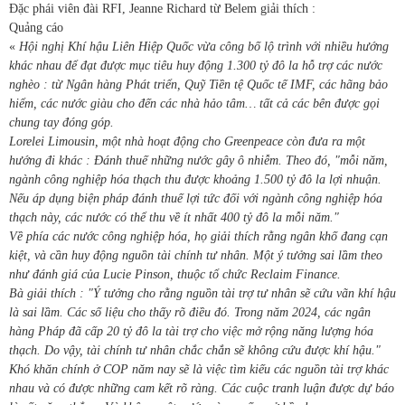
Đặc phái viên đài RFI, Jeanne Richard từ Belem giải thích :
Quảng cáo
«
Hội nghị Khí hậu Liên Hiệp Quốc vừa công bố lộ trình với nhiều hướng
khác nhau để đạt được mục tiêu huy động 1.300 tỷ đô la hỗ trợ các nước
nghèo : từ Ngân hàng Phát triển, Quỹ Tiền tệ Quốc tế IMF, các hãng bảo
hiểm, các nước giàu cho đến các nhà hảo tâm… tất cả các bên được gọi
chung tay đóng góp.
Lorelei Limousin, một nhà hoạt động cho Greenpeace còn đưa ra một
hướng đi khác : Đánh thuế những nước gây ô nhiễm. Theo đó, "mỗi năm,
ngành công nghiệp hóa thạch thu được khoảng 1.500 tỷ đô la lợi nhuận.
Nếu áp dụng biện pháp đánh thuế lợi tức đối với ngành công nghiệp hóa
thạch này, các nước có thể thu về ít nhất 400 tỷ đô la mỗi năm."
Về phía các nước công nghiệp hóa, họ giải thích rằng ngân khố đang cạn
kiệt, và cần huy động nguồn tài chính tư nhân. Một ý tưởng sai lầm theo
như đánh giá của Lucie Pinson, thuộc tổ chức Reclaim Finance.
Bà giải thích : "Ý tưởng cho rằng nguồn tài trợ tư nhân sẽ cứu vãn khí hậu
là sai lầm. Các số liệu cho thấy rõ điều đó. Trong năm 2024, các ngân
hàng Pháp đã cấp 20 tỷ đô la tài trợ cho việc mở rộng năng lượng hóa
thạch. Do vậy, tài chính tư nhân chắc chắn sẽ không cứu được khí hậu."
Khó khăn chính ở COP năm nay sẽ là việc tìm kiếu các nguồn tài trợ khác
nhau và có được những cam kết rõ ràng. Các cuộc tranh luận được dự báo