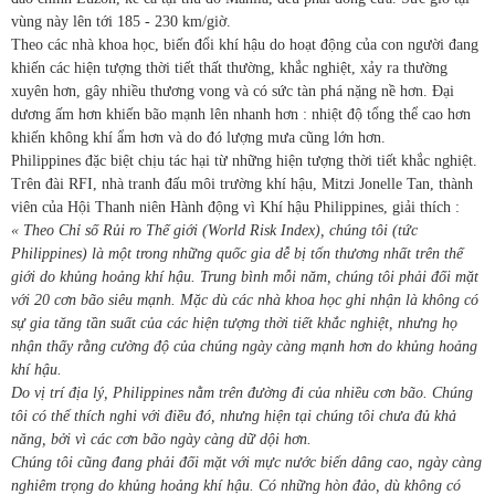
vùng này lên tới 185 - 230 km/giờ.
Theo các nhà khoa học, biến đổi khí hậu do hoạt động của con người đang
khiến các hiện tượng thời tiết thất thường, khắc nghiệt, xảy ra thường
xuyên hơn, gây nhiều thương vong và có sức tàn phá nặng nề hơn. Đại
dương ấm hơn khiến bão mạnh lên nhanh hơn : nhiệt độ tổng thể cao hơn
khiến không khí ẩm hơn và do đó lượng mưa cũng lớn hơn.
Philippines đặc biệt chịu tác hại từ những hiện tượng thời tiết khắc nghiệt.
Trên đài RFI, nhà tranh đấu môi trường khí hậu, Mitzi Jonelle Tan, thành
viên của Hội Thanh niên Hành động vì Khí hậu Philippines, giải thích :
« Theo Chỉ số Rủi ro Thế giới (World Risk Index), chúng tôi (tức
Philippines) là một trong những quốc gia dễ bị tổn thương nhất trên thế
giới do khủng hoảng khí hậu. Trung bình mỗi năm, chúng tôi phải đối mặt
với 20 cơn bão siêu mạnh. Mặc dù các nhà khoa học ghi nhận là không có
sự gia tăng tần suất của các hiện tượng thời tiết khắc nghiệt, nhưng họ
nhận thấy rằng cường độ của chúng ngày càng mạnh hơn do khủng hoảng
khí hậu.
Do vị trí địa lý, Philippines nằm trên đường đi của nhiều cơn bão. Chúng
tôi có thể thích nghi với điều đó, nhưng hiện tại chúng tôi chưa đủ khả
năng, bởi vì các cơn bão ngày càng dữ dội hơn.
Chúng tôi cũng đang phải đối mặt với mực nước biển dâng cao, ngày càng
nghiêm trọng do khủng hoảng khí hậu. Có những hòn đảo, dù không có