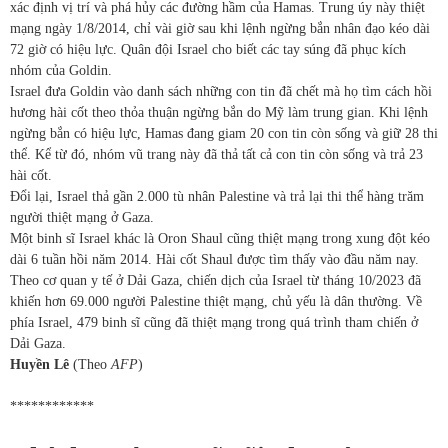
xác định vị trí và phá hủy các đường hầm của Hamas. Trung úy này thiệt
mạng ngày 1/8/2014, chỉ vài giờ sau khi lệnh ngừng bắn nhân đạo kéo dài
72 giờ có hiệu lực. Quân đội Israel cho biết các tay súng đã phục kích
nhóm của Goldin.
Israel đưa Goldin vào danh sách những con tin đã chết mà họ tìm cách hồi
hương hài cốt theo thỏa thuận ngừng bắn do Mỹ làm trung gian. Khi lệnh
ngừng bắn có hiệu lực, Hamas đang giam 20 con tin còn sống và giữ 28 thi
thể. Kể từ đó, nhóm vũ trang này đã thả tất cả con tin còn sống và trả 23
hài cốt.
Đổi lại, Israel thả gần 2.000 tù nhân Palestine và trả lại thi thể hàng trăm
người thiệt mạng ở Gaza.
Một binh sĩ Israel khác là Oron Shaul cũng thiệt mạng trong xung đột kéo
dài 6 tuần hồi năm 2014. Hài cốt Shaul được tìm thấy vào đầu năm nay.
Theo cơ quan y tế ở Dải Gaza, chiến dịch của Israel từ tháng 10/2023 đã
khiến hơn 69.000 người Palestine thiệt mạng, chủ yếu là dân thường. Về
phía Israel, 479 binh sĩ cũng đã thiệt mạng trong quá trình tham chiến ở
Dải Gaza.
Huyền Lê
(Theo
AFP
)
************