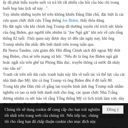
ấy đã phát biểu xuyên suốt và trả lời rất nhiều câu hỏi của báo chí trong
buổi họp báo lịch sử này...".
Tuy nhiên những tuyên bố trên không khiến Đảng Dân chủ, đặc biệt là các
cựu quan chức thời cựu Tổng thống
Joe Biden
, thấy thỏa đáng.
Họ đặt nghi vấn khi chính ông Trump đã thường xuyên chỉ trích sức khỏe
của ông Biden, gọi người tiền nhiệm là "Joe Ngủ gật" khi nói về cựu tổng
thống 82 tuổi. Thói quen này được duy trì đến tận ngày nay, khi ông
Trump nhiều lần nhắc đến biệt danh trên trong tuần qua.
Bà Neera Tanden, cựu giám đốc Hội đồng Chính sách đối ngoại Mỹ thời
ông Biden, chia sẻ trên mạng xã hội: "Nếu đó là ông Joe Biden ngủ gật
hoặc ngất xỉu trên ghế tại Phòng Bầu dục, truyền thông cả nước đã nhảy
vào xâu xé".
Tranh cãi trên nối dài cuộc tranh luận nảy lửa về tuổi tác và thể lực của các
nhà lãnh đạo Mỹ, khi cả ông Trump và ông Biden đều ở độ tuổi 80.
Trong khi phe Dân chủ cố gắng lan truyền hình ảnh ông Trump mắt nhắm
nghiền và tạo ra một biệt danh mới cho ông, các quan chức Nhà Trắng
đương nhiệm ra sức bảo vệ rằng Tổng thống Mỹ có lịch trình làm việc dày
đặc hơn ông Biden rất nhiều.
Chúng tôi sử dụng cookie để cung cấp cho bạn trải nghiệm
Đồng ý
Từ đầu nhiệm kỳ đến nay, ông Trump thường xuyên tiếp xúc và trả lời báo
tốt nhất trên trang web của chúng tôi. Nếu tiếp tục, chúng
chí nhiều lần trong một tuần - điều gần như không xảy ra trong suốt nhiệm
tôi cho rằng bạn đã chấp thuận cookie cho mục đích này.
kỳ ông Biden.