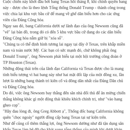
Cuộc chiến này khởi đầu bởi bang Texas hồi tháng 8, khi chính quyền bang
này - được cho là theo lệnh Tổng thống Donald Trump - thành công trong
việc chia lại khu vực bầu cử để mang về ghế dân biểu hơn cho các ứng
viên của Đảng Cộng hòa.
Ngay sau đó, bang California dưới sự lãnh đạo của ông Newsom cũng đã
"vẽ" lại bản đồ, trong đó có đến 5 khu vực bầu cử đang do các dân biểu
Đảng Cộng hòa nắm giữ bị "xóa sổ".
"Chúng ta có thể định hình tương lai ngay tại đây ở Texas, trên khắp miền
nam và toàn nước Mỹ. Các bạn có sức mạnh đó, chứ không phải ông
Donald Trump", ông Newsom phát biểu tại một hội trường công đoàn ở
TP Houston (Texas).
Những động thái trên của lãnh đạo California và Texas được cho là mang
tính biểu tượng vì hai bang này như hai mặt đối lập của một đồng xu, lần
lượt là những bang thành trì kiên cố và đông dân nhất của Đảng Dân chủ
và Đảng Cộng hòa.
Do đó, việc ông Newsom bay thẳng đến sân nhà đối thủ để ăn mừng chiến
thắng không khác gì một động thái khiêu khích chính trị, như "vào hang
ghẹo cọp".
"Hãy đau lòng đi, ông Greg Abbott ạ", Thống đốc bang California không
quên "chọc ngoáy" người đồng cấp bang Texas tại sự kiện trên.
Như để củng cố thêm thắng lợi, ông Newsom dường như đã tận dụng sân
khấu Texas làm bệ đỡ cho khát vọng tổng thống của mình khi dưới khán