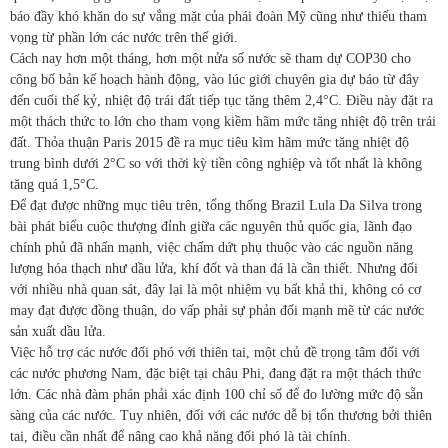
báo đầy khó khăn do sự vắng mặt của phái đoàn Mỹ cũng như thiếu tham
vọng từ phần lớn các nước trên thế giới.
Cách nay hơn một tháng, hơn một nửa số nước sẽ tham dự COP30 cho
công bố bản kế hoạch hành động, vào lúc giới chuyên gia dự báo từ đây
đến cuối thế kỷ, nhiệt độ trái đất tiếp tục tăng thêm 2,4°C. Điều này đặt ra
một thách thức to lớn cho tham vọng kiềm hãm mức tăng nhiệt độ trên trái
đất. Thỏa thuận Paris 2015 đề ra mục tiêu kìm hãm mức tăng nhiệt độ
trung bình dưới 2°C so với thời kỳ tiền công nghiệp và tốt nhất là không
tăng quá 1,5°C.
Để đạt được những mục tiêu trên, tổng thống Brazil Lula Da Silva trong
bài phát biểu cuộc thượng đỉnh giữa các nguyên thủ quốc gia, lãnh đạo
chính phủ đã nhấn mạnh, việc chấm dứt phụ thuộc vào các nguồn năng
lượng hóa thạch như dầu lửa, khí đốt và than đá là cần thiết. Nhưng đối
với nhiều nhà quan sát, đây lại là một nhiệm vụ bất khả thi, không có cơ
may đạt được đồng thuận, do vấp phải sự phản đối mạnh mẽ từ các nước
sản xuất dầu lửa.
Việc hỗ trợ các nước đối phó với thiên tai, một chủ đề trọng tâm đối với
các nước phương Nam, đặc biệt tại châu Phi, đang đặt ra một thách thức
lớn. Các nhà đàm phán phải xác định 100 chỉ số để đo lường mức độ sẵn
sàng của các nước. Tuy nhiên, đối với các nước dễ bị tổn thương bởi thiên
tai, điều cần nhất để nâng cao khả năng đối phó là tài chính.