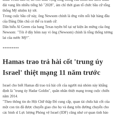
đài vang lên nhiều tiếng hô "2028", ám chỉ thời gian tổ chức bầu cử tổng
thống Mỹ nhiệm kỳ tới.
Trong cuộc bầu cử này, ông Newsom chính là ứng viên nổi bật hàng đầu
của Đảng Dân chủ có thể ra tranh cử.
Dân biểu Al Green của bang Texas tuyên bố tại sự kiện ăn mừng của ông
Newsom: "Tôi ở đây hôm nay vì ông (Newsom) chính là tổng thống tương
lai của nước Mỹ!".
*********
Hamas trao trả hài cốt 'trung úy
Israel' thiệt mạng 11 năm trước
Israel cho biết Hamas đã trao trả hài cốt của người mà nhóm này khẳng
định là "trung úy Hadar Goldin", quân nhân thiệt mạng trong cuộc chiến
năm 2014.
"Theo thông tin do Hội Chữ thập Đỏ cung cấp, quan tài chứa hài cốt của
một con tin đã được chuyển giao cho họ và đang trên đường chuyển cho
các binh sĩ Lực lượng Phòng vệ Israel (IDF) cũng như cơ quan tình báo