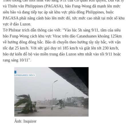
Theo thông cáo mới nhất vào sáng 9/11 của Cơ quan Khí quyển, Địa vật lý
và Thiên văn Philippines (PAGASA), bão Fung-Wong đã mạnh lên mức
siêu bão và đang tiếp tục áp sát khu vực phía đông Philippines, buộc
PAGASA phải nâng cảnh báo lên mức đỏ, tức mức cao nhất tại một số khu
vực ở đảo Luzon.
Tờ Philstar trích dẫn thông cáo viết: “Vào lúc 5h sáng 9/11, tâm của siêu
bão Fung-Wong cách khu vực Virac trên đảo Catanduanes khoảng 125km
về hướng đông đông bắc. Bão di chuyển theo hướng tây tây bắc, với vận
tốc đạt 25 km/h. Với sức gió duy trì 185 km/h và giật lên tới 230 km/h,
bão dự kiến đổ bộ vào miền trung đảo Luzon sớm nhất vào tối 9/11 hoặc
rạng sáng 10/11”.
Ảnh: Inquirer