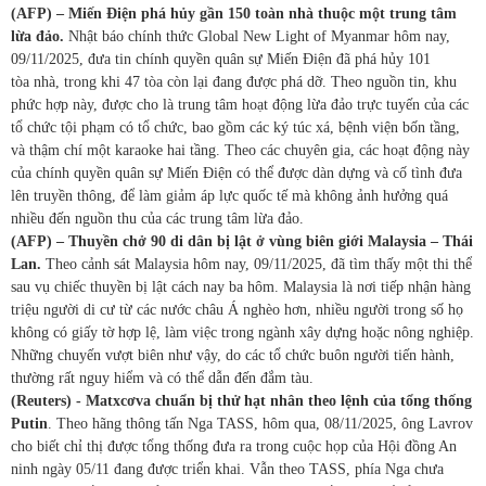
(AFP) – Miến Điện phá hủy gần 150 toàn nhà thuộc một trung tâm
lừa đảo.
Nhật báo chính thức Global New Light of Myanmar hôm nay,
09/11/2025, đưa tin chính quyền quân sự Miến Điện đã phá hủy 101
tòa nhà, trong khi 47 tòa còn lại đang được phá dỡ. Theo nguồn tin, khu
phức hợp này, được cho là trung tâm hoạt động lừa đảo trực tuyến của các
tổ chức tội phạm có tổ chức, bao gồm các ký túc xá, bệnh viện bốn tầng,
và thậm chí một karaoke hai tầng. Theo các chuyên gia, các hoạt động này
của chính quyền quân sự Miến Điện có thể được dàn dựng và cố tình đưa
lên truyền thông, để làm giảm áp lực quốc tế mà không ảnh hưởng quá
nhiều đến nguồn thu của các trung tâm lừa đảo.
(AFP) – Thuyền chở 90 di dân bị lật ở vùng biên giới Malaysia – Thái
Lan.
Theo cảnh sát Malaysia hôm nay, 09/11/2025, đã tìm thấy một thi thể
sau vụ chiếc thuyền bị lật cách nay ba hôm. Malaysia là nơi tiếp nhận hàng
triệu người di cư từ các nước châu Á nghèo hơn, nhiều người trong số họ
không có giấy tờ hợp lệ, làm việc trong ngành xây dựng hoặc nông nghiệp.
Những chuyến vượt biên như vậy, do các tổ chức buôn người tiến hành,
thường rất nguy hiểm và có thể dẫn đến đắm tàu.
(Reuters) - Matxcơva chuẩn bị thử hạt nhân theo lệnh của tổng thống
Putin
. Theo hãng thông tấn Nga TASS, hôm qua, 08/11/2025, ông Lavrov
cho biết chỉ thị được tổng thống đưa ra trong cuộc họp của Hội đồng An
ninh ngày 05/11 đang được triển khai. Vẫn theo TASS, phía Nga chưa