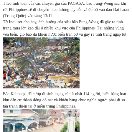
Theo tính toán của các chuyên gia của PAGASA, bão Fung-Wong sau khi
rời Philippines sẽ di chuyển theo hướng tây bắc và đổ bộ vào đảo Đài Loan
(Trung Quốc) vào sáng 13/11.
Tờ Inquirer cho hay, ảnh hưởng của siêu bão Fung-Wong đã gây ra tình
trạng mưa lớn kéo dài ở nhiều khu vực của Philippines. Tại những vùng
ven biển, gió bão đã khiến nước biển tràn bờ và gây ra tình trạng ngập lụt.
Bão Kalmaegi đã cướp đi sinh mạng của ít nhất 114 người, biến hàng loạt
khu dân cư thành đống đổ nát và khiến hàng chục nghìn người phải đi sơ
tán tránh thiên tai ở miền trung Philippines.