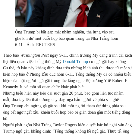
Ông Trump bị bắt gặp mắt nhắm nghiền, thả lưng vào sau
ghế khi dự một buổi họp báo quan trọng tại Nhà Trắng hôm
6-11 - Ảnh: REUTERS
Theo báo
Washington Post
ngày 9-11, chính trường Mỹ đang tranh cãi kịch
liệt liên quan việc Tổng thống Mỹ
Donald Trump
có ngủ gật hay không.
Cụ thể, tờ báo này khẳng định dựa trên những hình ảnh thu được từ một sự
kiện họp báo ở Phòng Bầu dục hôm 6-11, Tổng thống Mỹ đã có nhiều biểu
hiện của một người ngủ gật trong lúc lắng nghe Bộ trưởng Y tế Robert F.
Kennedy Jr. và một số quan chức khác phát biểu.
Những biểu hiện này kéo dài suốt gần 20 phút, bao gồm liên tục nhắm
mắt, đưa tay lên thái dương day day, ngả hẳn người về phía sau ghế...
Ông Trump chỉ ngừng gà gật sau khi một người tham dự đứng phía sau
ông bất ngờ ngất xỉu, khiến buổi họp báo bị gián đoạn gần một tiếng đồng
hồ.
Người phát ngôn Nhà Trắng Taylor Rogers kiên quyết bác bỏ nghi vấn ông
Trump ngủ gật, khẳng định: "Tổng thống không hề ngủ gật. Thực tế, ông