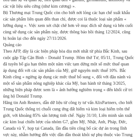
các vật liệu siêu cứng (như kim cương) ».
Bộ Thương mại Trung Quốc còn cho biết nới lỏng các hạn chế xuất khẩu
các sản phẩm liên quan đến than chì, được coi là thuộc loại sản phẩm «
lưỡng dụng ». Việc xem xét chặt chẽ hơn về mục đích sử dụng và bên cuối
cùng sử dụng các sản phẩm này, được thông báo hồi tháng 12/2024, cũng
bị hoãn lại cho đến ngày 27/11/2026.
Quảng cáo
Theo AFP, đây là các biện pháp hòa dịu mới nhất từ phía Bắc Kinh, sau
cuộc gặp Tập Cận Bình – Donald Trump. Hôm thứ Tư, 05/11, Trung Quốc
đã tuyên bố gia hạn thêm một năm việc tạm dừng một số mức thuế quan
áp dụng đối với các sản phẩm của Mỹ, giữ nguyên mức thuế 10%. Bắc
Kinh cũng « ngừng áp dụng các mức thuế bổ sung », đối với đậu nành và
một số sản phẩm nông nghiệp khác của Mỹ, ban hành từ tháng 3/2025,
những biện pháp được xem là « ảnh hưởng nghiêm trọng » đến khối cử tri
ủng hộ Donald Trump.
Hãng tin Anh Reuters, dẫn dữ liệu từ công ty tư vấn AlixPartners, cho biết
Trung Quốc thống trị chuỗi cung ứng đất hiếm và kim loại hiếm trên thế
giới, với khoảng 85% sản lượng tinh chế. Ngày 31/10, Liên minh sản xuất
các kim loại chiến lược của nhóm G7, gồm Mỹ, Nhật, Anh, Pháp, Đức,
Canada và Ý, họp tại Canada, lần đầu tiên công bố các dự án trong lĩnh
vực này, nhằm hướng đến việc dần dần thoát khỏi sự phụ thuộc vào Trung