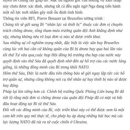
tuyên bố chung tay giúp đỡ. Mặc dù nguồn gốc của những vụ xâm nhập
này chưa được xác định, nhưng tất cả đều nghi ngờ Nga đang tiến hành
một nỗ lực mới nhằm gây mất ổn định tình hình.
Thông tín viên RFI, Pierre Benazet tại Bruxelles tường trình :
Chúng tôi sẽ gửi sang Bỉ “nhân lực và thiết bị” thuộc các đơn vị chuyên
trách chống drone, tổng tham mưu trưởng quân đội Anh khẳng định như
vậy, nhưng không nêu rõ loại đơn vị nào sẽ được triển khai.
Sau những sự cố nghiêm trọng nhất, đặc biệt là việc sân bay Bruxelles
cùng lúc với hai căn cứ không quân của Bỉ bị drone bay qua hai lần vào
tối thứ Tư vừa qua,cuộc họp Hội đồng bộ trưởng thu hẹp của nước này
quyết định vào thứ Sáu đã quyết định nhờ đến sự hỗ trợ của các nước láng
giềng, là những đồng minh của Bỉ trong khối NATO.
Hôm thứ Sáu, Đức là nước đầu tiên thông báo sẽ gửi ngay lập tức các hỗ
trợ quân sự, nhưng cũng không nói cụ thể nhân sự hay thiết bị nào sẽ được
huy động.
Pháp lại kín tiếng hơn cả. Chính bộ trưởng Quốc Phòng Liên bang Bỉ đã
tiết lộ rằng một đơn vị chống drone của quân đội Pháp đã có mặt và bắt
đầu hoạt động tại Bỉ từ thứ Sáu.
Đối với các đồng minh của Bỉ, việc triển khai này có thể được xem là một
cam kết trên quy mô thực tế, cho phép họ áp dụng những bài học mà các
lực lượng NATO đã rút ra từ cuộc chiến ở Ukraina.