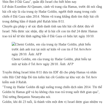
Shin Bet ở Dải Gaza", quân đội Israel cho biết hôm nay.
Lữ đoàn Ezzedine Al-Qassam, cánh vũ trang của Hamas, trước đó nói rằng
hài cốt này là của trung úy Hadar Goldin, người thiệt mạng trong cuộc
chiến ở Dải Gaza năm 2014. Nhóm vũ trang khẳng định tìm thấy hài cốt
trong đường hầm ở thành phố Rafah hôm 8/11.
Chuyên gia pháp y sẽ xác định danh tính sau khi hài cốt được đưa về
Israel. Nếu được xác nhận, đây sẽ là hài cốt con tin thứ 24 được Hamas
trao trả kể từ khi lệnh ngừng bắn ở Dải Gaza có hiệu lực ngày 10/10.
Chemi Goldin, em của trung úy Hadar Goldin, phát biểu tại
một sự kiện ở Tel Aviv ngày 28/10. Ảnh:
AFP
Truyền thông Israel hôm 8/11 đưa tin IDF đã cho phép Hamas và nhân
viên Hội Chữ thập Đỏ tìm kiếm hài cốt Goldin tại khu vực do Tel Aviv
kiểm soát ở Rafah.
"Trung úy Hadar Goldin đã ngã xuống trong chiến dịch năm 2014. Thi thể
Goldin bị Hamas giữ và họ không chịu trao trả trong suốt thời gian qua",
Thủ tướng Benjamin Netanyahu nói.
Goldin, khi đó 23 tuổi, là thành viên một đơn vị Israel được giao nhiệm vụ