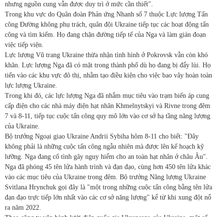
nhưng nguồn cung vẫn được duy trì ở mức cần thiết".
Trong khu vực do Quân đoàn Phản ứng Nhanh số 7 thuộc Lực lượng Tấn
công Đường không phụ trách, quân đội Ukraine tiếp tục các hoạt động tấn
công và tìm kiếm. Họ đang chặn đường tiếp tế của Nga và làm gián đoạn
việc tiếp viện.
Lực lượng Vũ trang Ukraine thừa nhận tình hình ở Pokrovsk vẫn còn khó
khăn. Lực lượng Nga đã có mặt trong thành phố dù họ đang bị đẩy lùi. Họ
tiến vào các khu vực đô thị, nhằm tạo điều kiện cho việc bao vây hoàn toàn
lực lượng Ukraine.
Trong khi đó, các lực lượng Nga đã nhắm mục tiêu vào trạm biến áp cung
cấp điện cho các nhà máy điện hạt nhân Khmelnytskyi và Rivne trong đêm
7 và 8-11, tiếp tục cuộc tấn công quy mô lớn vào cơ sở hạ tầng năng lượng
của Ukraine.
Bộ trưởng Ngoại giao Ukraine Andrii Sybiha hôm 8-11 cho biết: "Đây
không phải là những cuộc tấn công ngẫu nhiên mà được lên kế hoạch kỹ
lưỡng. Nga đang cố tình gây nguy hiểm cho an toàn hạt nhân ở châu Âu".
Nga đã phóng 45 tên lửa hành trình và đạn đạo, cùng hơn 450 tên lửa khác
vào các mục tiêu của Ukraine trong đêm. Bộ trưởng Năng lượng Ukraine
Svitlana Hrynchuk gọi đây là "một trong những cuộc tấn công bằng tên lửa
đạn đạo trực tiếp lớn nhất vào các cơ sở năng lượng" kể từ khi xung đột nổ
ra năm 2022.