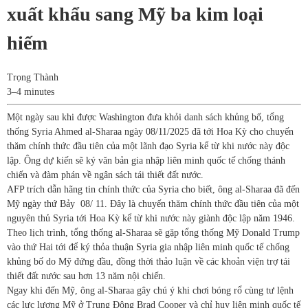
xuất khẩu sang Mỹ ba kim loại
hiếm
Trọng Thành
3–4 minutes
Một ngày sau khi được Washington đưa khỏi danh sách khủng bố, tổng
thống Syria Ahmed al-Sharaa ngày 08/11/2025 đã tới Hoa Kỳ cho chuyến
thăm chính thức đầu tiên của một lãnh đạo Syria kể từ khi nước này độc
lập. Ông dự kiến ​​sẽ ký văn bản gia nhập liên minh quốc tế chống thánh
chiến và đàm phán về ngân sách tái thiết đất nước.
AFP trích dẫn hãng tin chính thức của Syria cho biết, ông al-Sharaa đã đến
Mỹ ngày thứ Bảy 08/ 11. Đây là chuyến thăm chính thức đầu tiên của một
nguyên thủ Syria tới Hoa Kỳ kể từ khi nước này giành độc lập năm 1946.
Theo lịch trình, tổng thống al-Sharaa sẽ gặp tổng thống Mỹ Donald Trump
vào thứ Hai tới để ký thỏa thuận Syria gia nhập liên minh quốc tế chống
khủng bố do Mỹ đứng đầu, đồng thời thảo luận về các khoản viện trợ tái
thiết đất nước sau hơn 13 năm nội chiến.
Ngay khi đến Mỹ, ông al-Sharaa gây chú ý khi chơi bóng rổ cùng tư lệnh
các lực lượng Mỹ ở Trung Đông Brad Cooper và chỉ huy liên minh quốc tế