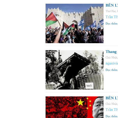
BÊN LY
Thứ Hai,
Trần T
Đọc thêm
Thang 
Chủ Nhật
nguoivie
Đọc thêm
BÊN LY
Chủ Nhật
Trần T
Đọc thêm