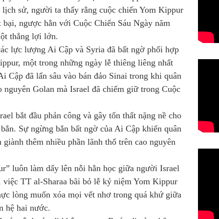
 lịch sử, người ta thấy rằng cuộc chiến Yom Kippur
ất bại, ngược hẳn với Cuộc Chiến Sáu Ngày năm
t thắng lợi lớn.
c lực lượng Ai Cập và Syria đã bất ngờ phối hợp
ppur, một trong những ngày lễ thiêng liêng nhất
i Cập đã lấn sâu vào bán đảo Sinai trong khi quân
ao nguyên Golan mà Israel đã chiếm giữ trong Cuộc
ael bắt đầu phản công và gây tổn thất nặng nề cho
 bắn. Sự ngừng bắn bất ngờ của Ai Cập khiến quân
òn giành thêm nhiều phần lãnh thổ trên cao nguyên
” luôn làm dấy lên nỗi hằn học giữa người Israel
 việc TT al-Sharaa bãi bỏ lễ kỷ niệm Yom Kippur
hực lòng muốn xóa mọi vết nhơ trong quá khứ giữa
n hệ hai nước.