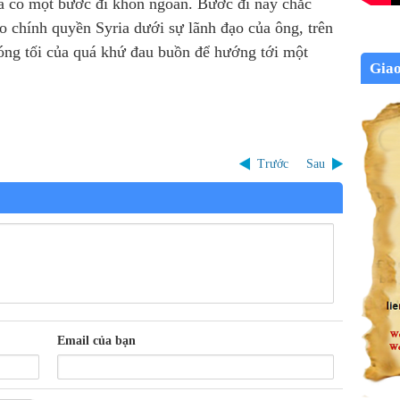
đã có một bước đi khôn ngoan. Bước đi này chắc
o chính quyền Syria dưới sự lãnh đạo của ông, trên
óng tối của quá khứ đau buồn để hướng tới một
Gia
Trước
Sau
Email của bạn