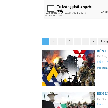
1
2
3
4
5
6
7
Tran
BÊN LY
Thứ Sáu,
Trần T
Đọc thêm
BÊN LY
Thứ Năm,
Trần T