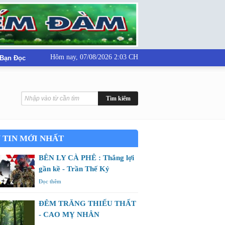
Hôm nay,
07/08/2026 2:03 CH
 Bạn Đọc
 TIN MỚI NHẤT
BÊN LY CÀ PHÊ : Thắng lợi
gần kề - Trần Thế Kỷ
Đọc thêm
ĐÊM TRĂNG THIẾU THẤT
- CAO MỴ NHÂN