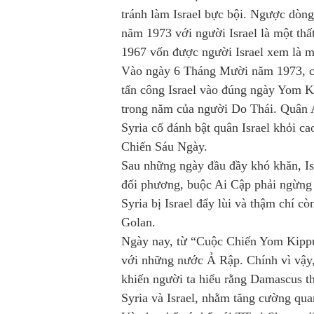
tránh làm Israel bực bội. Ngược dòng
năm 1973 với người Israel là một th
1967 vốn được người Israel xem là mộ
Vào ngày 6 Tháng Mười năm 1973, cá
tấn công Israel vào đúng ngày Yom Ki
trong năm của người Do Thái. Quân A
Syria cố đánh bật quân Israel khỏi c
Chiến Sáu Ngày.
Sau những ngày đầu đầy khó khăn, Isr
đối phương, buộc Ai Cập phải ngừng
Syria bị Israel đẩy lùi và thậm chí c
Golan.
Ngày nay, từ “Cuộc Chiến Yom Kippur
với những nước Ả Rập. Chính vì vậy,
khiến người ta hiểu rằng Damascus t
Syria và Israel, nhằm tăng cường qua