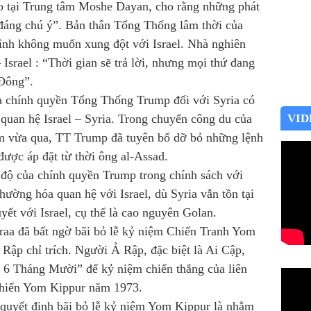
o tại Trung tâm Moshe Dayan, cho rằng những phát
 đáng chú ý”. Bản thân Tổng Thống lâm thời của
ình không muốn xung đột với Israel. Nhà nghiên
Israel : “Thời gian sẽ trả lời, nhưng mọi thứ đang
 Đông”.
ủa chính quyền Tổng Thống Trump đối với Syria có
 quan hệ Israel – Syria. Trong chuyến công du của
VID
 vừa qua, TT Trump đã tuyên bố dỡ bỏ những lệnh
được áp đặt từ thời ông al-Assad.
 độ của chính quyền Trump trong chính sách với
hường hóa quan hệ với Israel, dù Syria vẫn tồn tại
yết với Israel, cụ thể là cao nguyên Golan.
aa đã bất ngờ bãi bỏ lễ kỷ niệm Chiến Tranh Yom
Rập chỉ trích. Người Ả Rập, đặc biệt là Ai Cập,
 6 Tháng Mười” để kỷ niệm chiến thắng của liên
 chiến Yom Kippur năm 1973.
 quyết định bãi bỏ lễ kỷ niệm Yom Kippur là nhằm