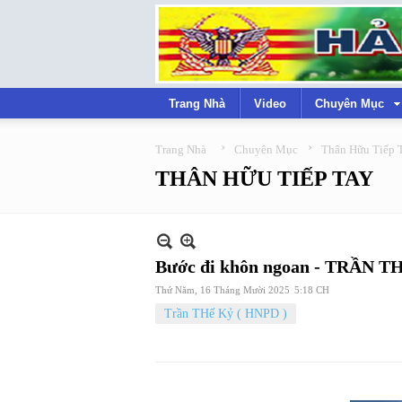
Trang Nhà
Video
Chuyên Mục
›
›
Trang Nhà
Chuyên Mục
Thân Hữu Tiếp 
THÂN HỮU TIẾP TAY
Bước đi khôn ngoan - TRẦN 
Thứ Năm, 16 Tháng Mười 2025
5:18 CH
Trần THế Kỷ ( HNPD )