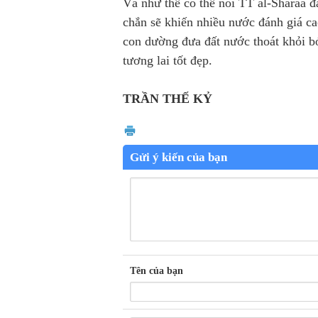
Và như thế có thể nói TT al-Sharaa 
chắn sẽ khiến nhiều nước đánh giá ca
con dường đưa đất nước thoát khỏi b
tương lai tốt đẹp.
TRẦN THẾ KỶ
Gửi ý kiến của bạn
Tên của bạn