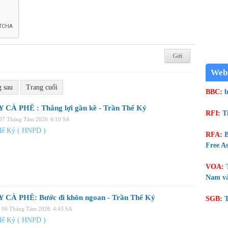
Web
g sau
Trang cuối
BBC:
b
 CÀ PHÊ : Thắng lợi gần kề - Trần Thế Kỷ
RFI:
T
 07 Tháng Tám 2026
6:10 SA
Hế Kỷ ( HNPD )
RFA:
B
Free As
VOA:
Nam và
 CÀ PHÊ: Bước đi khôn ngoan - Trần Thế Kỷ
SGB:
T
 06 Tháng Tám 2026
4:43 SA
Hế Kỷ ( HNPD )