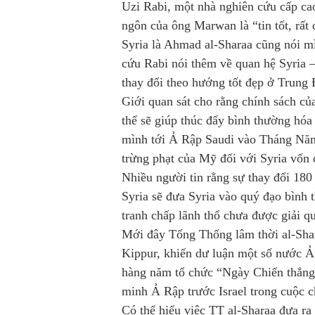
Uzi Rabi, một nhà nghiên cứu cấp ca
ngôn của ông Marwan là “tin tốt, rất
Syria là Ahmad al-Sharaa cũng nói m
cứu Rabi nói thêm về quan hệ Syria – 
thay đổi theo hướng tốt đẹp ở Trung
Giới quan sát cho rằng chính sách c
thể sẽ giúp thúc đẩy bình thường hóa
mình tới Ả Rập Saudi vào Tháng Năm
trừng phạt của Mỹ đối với Syria vốn 
Nhiều người tin rằng sự thay đổi 180
Syria sẽ đưa Syria vào quý đạo bình t
tranh chấp lãnh thổ chưa được giải qu
Mới đây Tổng Thống lâm thời al-Shar
Kippur, khiến dư luận một số nước Ả 
hàng năm tổ chức “Ngày Chiến thắng
minh Ả Rập trước Israel trong cuộc
Có thể hiểu việc TT al-Sharaa đưa ra