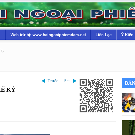
Web trừ bị: www.haingoaiphiemdam.net
Liên Lạc
Ý Kiến
Tay
Trước
Sau
BẢN
THẾ KỶ