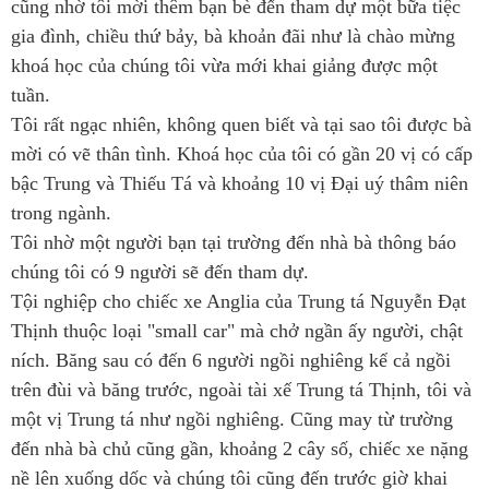
cũng nhờ tôi mời thêm bạn bè đến tham dự một bữa tiệc
gia đình, chiều thứ bảy, bà khoản đãi như là chào mừng
khoá học của chúng tôi vừa mới khai giảng được một
tuần.
Tôi rất ngạc nhiên, không quen biết và tại sao tôi được bà
mời có vẽ thân tình. Khoá học của tôi có gần 20 vị có cấp
bậc Trung và Thiếu Tá và khoảng 10 vị Đại uý thâm niên
trong ngành.
Tôi nhờ một người bạn tại trường đến nhà bà thông báo
chúng tôi có 9 người sẽ đến tham dự.
Tội nghiệp cho chiếc xe Anglia của Trung tá Nguyễn Đạt
Thịnh thuộc loại "small car" mà chở ngần ấy người, chật
ních. Băng sau có đến 6 người ngồi nghiêng kể cả ngồi
trên đùi và băng trước, ngoài tài xế Trung tá Thịnh, tôi và
một vị Trung tá như ngồi nghiêng. Cũng may từ trường
đến nhà bà chủ cũng gần, khoảng 2 cây số, chiếc xe nặng
nề lên xuống dốc và chúng tôi cũng đến trước giờ khai