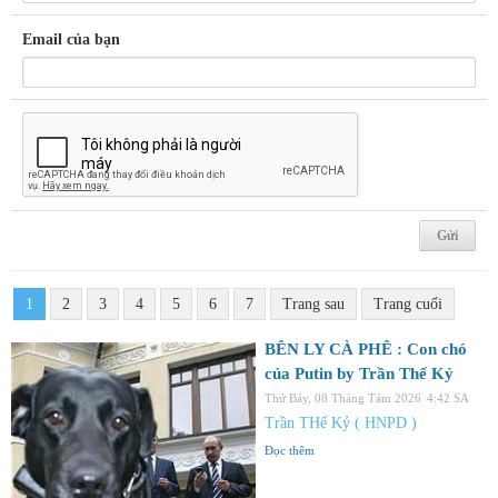
Email của bạn
1
2
3
4
5
6
7
Trang sau
Trang cuối
BÊN LY CÀ PHÊ : Con chó
của Putin by Trần Thế Kỷ
Thứ Bảy, 08 Tháng Tám 2026
4:42 SA
Trần THế Kỷ ( HNPD )
Đọc thêm