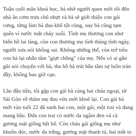
Tuần cuối mãn khoá học, bà nhờ người quen mời tôi đến
nhà ăn cơm trưa chủ nhựt và bà sẽ giới thiệu con gái
cưng, từng làm bà đau khổ tột cùng, nay bà cũng tạm
quên vì nước mắt chảy xuôi. Tình mẹ thương con như
biển hồ lai láng, còn con thương mẹ tính tháng tính ngày,
người xưa nói không sai. Không những thế, còn trớ trêu
con bà lại nhẫn tâm "giựt chồng" của mẹ. Nếu có ai gần
gũi nói chuyện với bà, tha hồ bà trút bầu tâm sự luôn tràn
đầy, không bao giờ cạn.
Lần đầu tiên, tôi gặp con gái bà cùng hai cháu ngoại, từ
Sài Gòn về thăm mẹ đau vừa mới khoẻ lại. Con gái bà
mới vào tuổi 22 đã sanh hai con, một gái, một trai và đang
mang bầu. Đứa con trai có nước da ngâm đen và cả
gương mặt giống hệt bố. Còn cháu gái giống mẹ như
khuôn đúc, nước da trắng, gương mặt thanh tú, hai mắt to