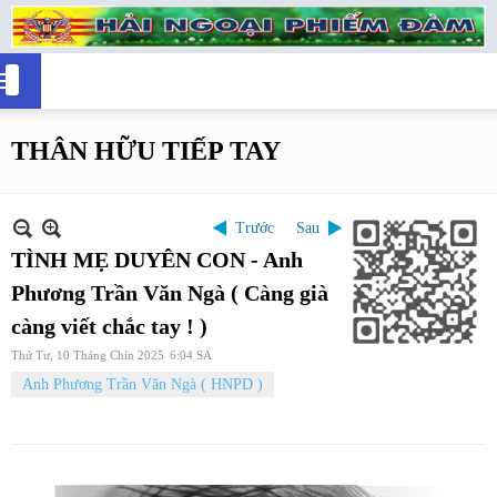
THÂN HỮU TIẾP TAY
Trước
Sau
TÌNH MẸ DUYÊN CON - Anh
Phương Trần Văn Ngà ( Càng già
càng viết chắc tay ! )
Thứ Tư, 10 Tháng Chín 2025
6:04 SA
Anh Phương Trần Văn Ngà ( HNPD )