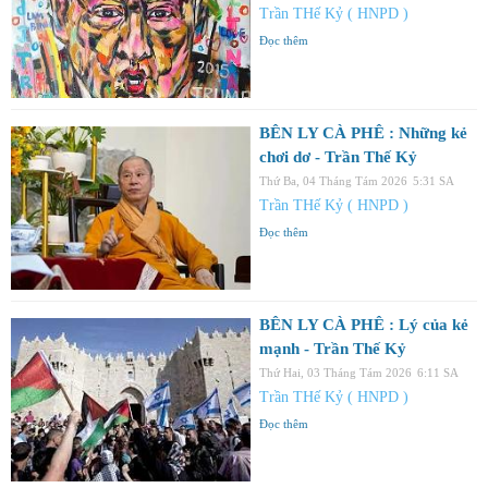
Trần THế Kỷ ( HNPD )
Đọc thêm
BÊN LY CÀ PHÊ : Những kẻ
chơi dơ - Trần Thế Kỷ
Thứ Ba, 04 Tháng Tám 2026
5:31 SA
Trần THế Kỷ ( HNPD )
Đọc thêm
BÊN LY CÀ PHÊ : Lý của kẻ
mạnh - Trần Thế Kỷ
Thứ Hai, 03 Tháng Tám 2026
6:11 SA
Trần THế Kỷ ( HNPD )
Đọc thêm