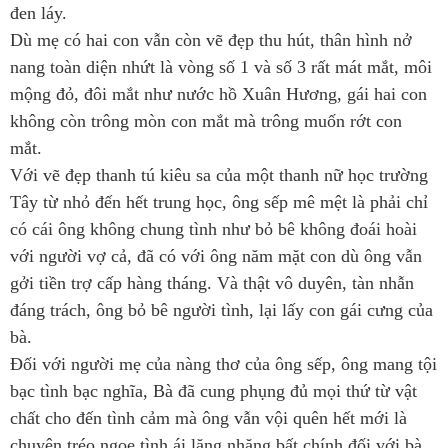
đen láy.
Dù mẹ có hai con vẫn còn vẽ đẹp thu hút, thân hình nở
nang toàn diện nhứt là vòng số 1 và số 3 rất mát mắt, môi
mộng đỏ, đôi mắt như nước hồ Xuân Hương, gái hai con
không còn trông mòn con mắt mà trông muốn rớt con
mắt.
Với vẽ đẹp thanh tú kiêu sa của một thanh nữ học trường
Tây từ nhỏ đến hết trung học, ông sếp mê mệt là phải chỉ
có cái ông không chung tình như bỏ bê không đoái hoài
với người vợ cả, đã có với ông năm mặt con dù ông vẫn
gởi tiền trợ cấp hàng tháng. Và thật vô duyên, tàn nhẫn
đáng trách, ông bỏ bê người tình, lại lấy con gái cưng của
bà.
Đối với người mẹ của nàng thơ của ông sếp, ông mang tội
bạc tình bạc nghĩa, Bà đã cung phụng đủ mọi thứ từ vật
chất cho đến tình cảm mà ông vẫn vội quên hết mới là
chuyện tréo ngoe tình ái lăng nhăng bất chính đối với bà.