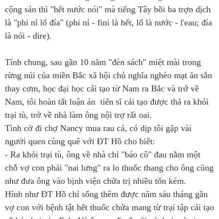
cộng sản thì "hết nước nói" mà tiếng Tây bồi ba trợn dịch
là "phi nỉ lổ đía" (phi nỉ - fini là hết, lổ là nước - l'eau; đía
là nói - dire).
Tính chung, sau gần 10 năm "đèn sách" miệt mài trong
rừng núi của miền Bắc xã hội chủ nghĩa nghèo mạt ăn sắn
thay cơm, học đại học cải tạo từ Nam ra Bắc và trở về
Nam, tôi hoàn tất luận án tiến sĩ cải tạo được thả ra khỏi
trại tù, trở về nhà làm ông nội trợ rất oai.
Tình cờ đi chợ Nancy mua rau cá, có dịp tôi gặp vài
người quen cùng quê với ĐT Hồ cho biết:
- Ra khỏi trại tù, ông về nhà chỉ "báo cô" đau nằm một
chỗ vợ con phải "nai lưng" ra lo thuốc thang cho ông cũng
như đưa ông vào bịnh viện chữa trị nhiều tốn kém.
Hình như ĐT Hồ chỉ sống thêm được năm sáu tháng gần
vợ con với bệnh tật hết thuốc chửa mang từ trại tập cải tạo