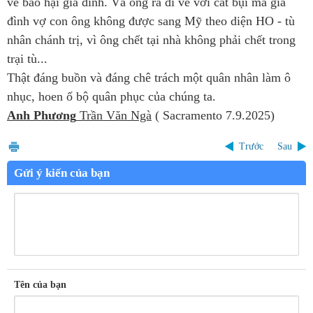
về báo hại gia đình. Và ông ra đi về với cát bụi mà gia
đình vợ con ông không được sang Mỹ theo diện HO - tù
nhân chánh trị, vì ông chết tại nhà không phải chết trong
trại tù...
Thật đáng buồn và đáng chê trách một quân nhân làm ô
nhục, hoen ố bộ quân phục của chúng ta.
Anh Phương
Trần Văn Ngà
( Sacramento 7.9.2025)
Trước
Sau
Gửi ý kiến của bạn
Tên của bạn