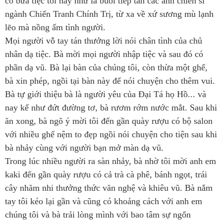
có bữa tiệc tối nay như là buổi tiếp tân các anh chiến sĩ
ngành Chiến Tranh Chính Trị, từ xa về xứ sương mù lạnh
lẽo mà nồng ấm tình người.
Mọi người vỗ tay tán thưởng lời nói chân tình của chủ
nhân dạ tiệc. Bà mời mọi người nhập tiệc và sau đó có
phần dạ vũ. Bà lại bàn của chúng tôi, còn thừa một ghế,
bà xin phép, ngồi tại bàn này để nói chuyện cho thêm vui.
Bà tự giới thiệu bà là người yêu của Đại Tá họ Hồ... và
nay kể như đứt đường tơ, bà rươm rớm nước mắt. Sau khi
ăn xong, bà ngõ ý mời tôi đến gần quày rượu có bộ salon
với nhiều ghế nệm to đẹp ngồi nói chuyện cho tiện sau khi
bà nhảy cùng với người bạn mở màn dạ vũ.
Trong lúc nhiều người ra sàn nhảy, bà nhờ tôi mời anh em
kaki đến gần quày rượu có cả trà cà phê, bánh ngọt, trái
cây nhăm nhi thưởng thức văn nghệ và khiêu vũ. Bà nắm
tay tôi kéo lại gần và cũng có khoảng cách với anh em
chúng tôi và bà trải lòng mình với bao tâm sự ngổn