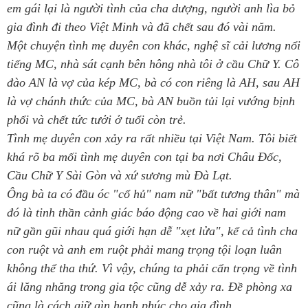
em gái lại là người tình của cha dượng, người anh lìa bỏ
gia đình đi theo Việt Minh và đã chết sau đó vài năm.
Một chuyện tình mẹ duyên con khác, nghệ sĩ cải lương nổi
tiếng MC, nhà sát cạnh bên hông nhà tôi ở cầu Chữ Y. Cô
đào AN là vợ của kép MC, bà có con riêng là AH, sau AH
là vợ chánh thức của MC, bà AN buồn tủi lại vướng bịnh
phổi và chết tức tưởi ở tuổi còn trẻ.
Tình mẹ duyên con xảy ra rất nhiều tại Việt Nam. Tôi biết
khá rõ ba mối tình mẹ duyên con tại ba nơi Châu Đốc,
Cầu Chữ Y Sài Gòn và xứ sương mù Đà Lạt.
Ông bà ta có đầu óc "cổ hủ" nam nữ "bất tương thân" mà
đó là tinh thần cảnh giác báo động cao về hai giới nam
nữ gần gũi nhau quá giới hạn dễ "xẹt lửa", kể cả tình cha
con ruột và anh em ruột phải mang trọng tội loạn luân
không thể tha thứ. Vì vậy, chúng ta phải cẩn trọng về tình
ái lăng nhăng trong gia tộc cũng dễ xảy ra. Đề phòng xa
cũng là cách giữ gìn hạnh phúc cho gia đình.