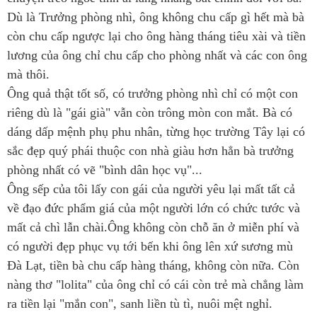
Dù là Trưởng phòng nhì, ông không chu cấp gì hết mà bà
còn chu cấp ngược lại cho ông hàng tháng tiêu xài và tiền
lương của ông chỉ chu cấp cho phòng nhất và các con ông
mà thôi.
Ông quả thật tốt số, có trưởng phòng nhì chỉ có một con
riêng dù là "gái già" vẫn còn trông mòn con mắt. Bà có
dáng dấp mệnh phụ phu nhân, từng học trường Tây lại có
sắc đẹp quý phái thuộc con nhà giàu hơn hẳn bà trưởng
phòng nhất có vẽ "bình dân học vụ"...
Ông sếp của tôi lấy con gái của người yêu lại mất tất cả
về đạo đức phẩm giá của một người lớn có chức tước và
mất cả chì lẫn chài.Ông không còn chỗ ăn ở miễn phí và
có người đẹp phục vụ tới bến khi ông lên xứ sương mù
Đà Lạt, tiền bà chu cấp hàng tháng, không còn nữa. Còn
nàng thơ "lolita" của ông chỉ có cái còn trẻ mà chẳng làm
ra tiền lại "mắn con", sanh liền tù tì, nuôi mệt nghỉ.