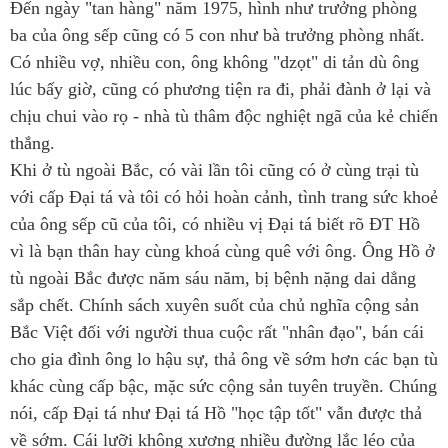
Đến ngày "tan hàng" năm 1975, hình như trưởng phòng
ba của ông sếp cũng có 5 con như bà trưởng phòng nhất.
Có nhiều vợ, nhiều con, ông không "dzọt" di tản dù ông
lúc bấy giờ, cũng có phương tiện ra đi, phải đành ở lại và
chịu chui vào rọ - nhà tù thâm độc nghiệt ngã của kẻ chiến
thắng.
Khi ở tù ngoài Bắc, có vài lần tôi cũng có ở cùng trại tù
với cấp Đại tá và tôi có hỏi hoàn cảnh, tình trang sức khoẻ
của ông sếp cũ của tôi, có nhiều vị Đại tá biết rõ ĐT Hồ
vì là bạn thân hay cùng khoá cùng quê với ông. Ông Hồ ở
tù ngoài Bắc được năm sáu năm, bị bệnh nặng dai dẳng
sắp chết. Chính sách xuyên suốt của chủ nghĩa cộng sản
Bắc Việt đối với người thua cuộc rất "nhân đạo", bán cái
cho gia đình ông lo hậu sự, thả ông về sớm hơn các bạn tù
khác cùng cấp bậc, mặc sức cộng sản tuyên truyền. Chúng
nói, cấp Đại tá như Đại tá Hồ "học tập tốt" vẫn được thả
về sớm. Cái lưỡi không xương nhiều đường lắc léo của