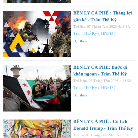
BÊN LY CÀ PHÊ : Thắng lợi
gần kề - Trần Thế Kỷ
Thứ Sáu, 07 Tháng Tám 2026
6:10 SA
Trần THế Kỷ ( HNPD )
Đọc thêm
BÊN LY CÀ PHÊ: Bước đi
khôn ngoan - Trần Thế Kỷ
Thứ Năm, 06 Tháng Tám 2026
4:43 SA
Trần THế Kỷ ( HNPD )
Đọc thêm
BÊN LY CÀ PHÊ : Cổ tích
Donald Trump - Trần Thế Kỷ
Thứ Tư, 05 Tháng Tám 2026
5:06 SA