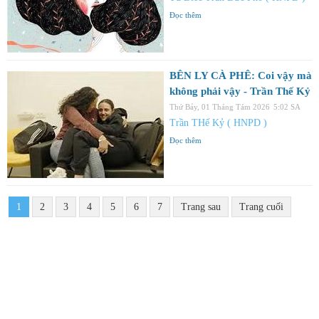
Đọc thêm
BÊN LY CÀ PHÊ: Coi vậy mà
không phải vậy - Trần Thế Kỷ
Thứ Bảy, 01 Tháng Tám 2026
5:02 SA
Trần THế Kỷ ( HNPD )
Đọc thêm
1
2
3
4
5
6
7
Trang sau
Trang cuối