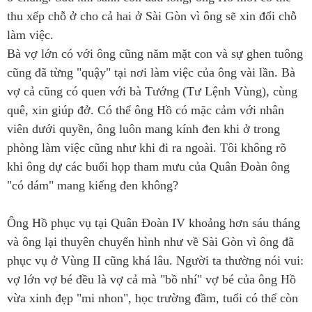
thu xếp chỗ ở cho cả hai ở Sài Gòn vì ông sẽ xin đổi chỗ
làm việc.
Bà vợ lớn có với ông cũng năm mặt con và sự ghen tuông
cũng đã từng "quậy" tại nơi làm việc của ông vài lần. Bà
vợ cả cũng có quen với bà Tướng (Tư Lệnh Vùng), cùng
quê, xin giúp đở. Có thể ông Hồ có mặc cảm với nhân
viên dưới quyền, ông luôn mang kính đen khi ở trong
phòng làm việc cũng như khi đi ra ngoài. Tôi không rõ
khi ông dự các buổi họp tham mưu của Quân Đoàn ông
"có dám" mang kiếng đen không?
Ông Hồ phục vụ tại Quân Đoàn IV khoảng hơn sáu tháng
và ông lại thuyên chuyển hình như về Sài Gòn vì ông đã
phục vụ ở Vùng II cũng khá lâu. Người ta thường nói vui:
vợ lớn vợ bé đều là vợ cả mà "bồ nhí" vợ bé của ông Hồ
vừa xinh đẹp "mi nhon", học trường đầm, tuổi có thể còn