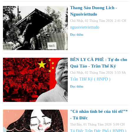
Thang Sáu Duong Lich -
Nguoiviettudo
Chủ Nhật, 02 Tháng Tám 2026
2:41 CH
nguoivietviettudo
Đọc thêm
BÊN LY CÀ PHÊ : Tự do cho
Quả Táo - Trần Thế Kỷ
Chủ Nhật, 02 Tháng Tám 2026
5:55 SA
Trần THế Kỷ ( HNPD )
Đọc thêm
"Cô nhân tình bé của tôi ơi!”*
- Tú Điếc
Thứ Bảy, 01 Tháng Tám 2026
5:09 CH
Tú Điếc Trần Đức Phổ ( HNPĐ )