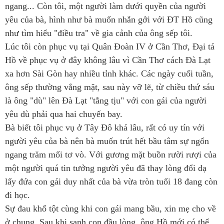
ngang... Còn tôi, một người làm dưới quyền của người
yêu của bà, hình như bà muốn nhắn gởi với ĐT Hồ cũng
như tìm hiểu "điều tra" về gia cảnh của ông sếp tôi.
Lúc tôi còn phục vụ tại Quân Đoàn IV ở Cần Thơ, Đại tá
Hồ về phục vụ ở đây không lâu vì Cần Thơ cách Đà Lạt
xa hơn Sài Gòn hay nhiều tỉnh khác. Các ngày cuối tuần,
ông sếp thường vắng mặt, sau này vỡ lẽ, từ chiều thứ sáu
là ông "dù" lên Đà Lạt "tằng tịu" với con gái của người
yêu dù phải qua hai chuyến bay.
Bà biết tôi phục vụ ở Tây Đô khá lâu, rất có uy tín với
người yêu của bà nên bà muốn trút hết bầu tâm sự ngổn
ngang trăm mối tơ vò. Với gương mặt buồn rười rượi của
một người quá tin tưởng người yêu đã thay lòng đổi dạ
lấy đứa con gái duy nhất của bà vừa tròn tuổi 18 đang còn
đi học.
Sự đau khổ tột cùng khi con gái mang bầu, xin mẹ cho về
ở chung. Sau khi sanh con đầu lòng, ông Hồ mới có thể