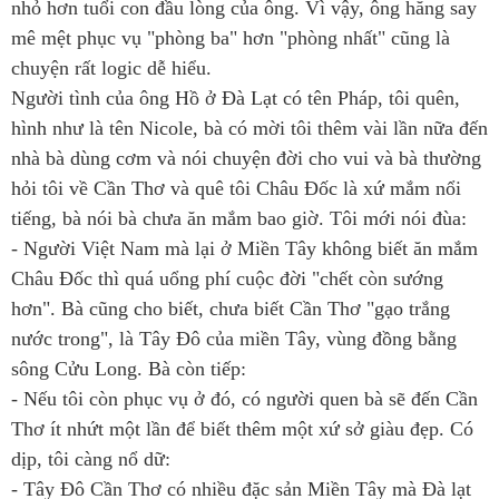
nhỏ hơn tuổi con đầu lòng của ông. Vì vậy, ông hăng say
mê mệt phục vụ "phòng ba" hơn "phòng nhất" cũng là
chuyện rất logic dễ hiểu.
Người tình của ông Hồ ở Đà Lạt có tên Pháp, tôi quên,
hình như là tên Nicole, bà có mời tôi thêm vài lần nữa đến
nhà bà dùng cơm và nói chuyện đời cho vui và bà thường
hỏi tôi về Cần Thơ và quê tôi Châu Đốc là xứ mắm nổi
tiếng, bà nói bà chưa ăn mắm bao giờ. Tôi mới nói đùa:
- Người Việt Nam mà lại ở Miền Tây không biết ăn mắm
Châu Đốc thì quá uổng phí cuộc đời "chết còn sướng
hơn". Bà cũng cho biết, chưa biết Cần Thơ "gạo trắng
nước trong", là Tây Đô của miền Tây, vùng đồng bằng
sông Cửu Long. Bà còn tiếp:
- Nếu tôi còn phục vụ ở đó, có người quen bà sẽ đến Cần
Thơ ít nhứt một lần để biết thêm một xứ sở giàu đẹp. Có
dịp, tôi càng nổ dữ:
- Tây Đô Cần Thơ có nhiều đặc sản Miền Tây mà Đà lạt