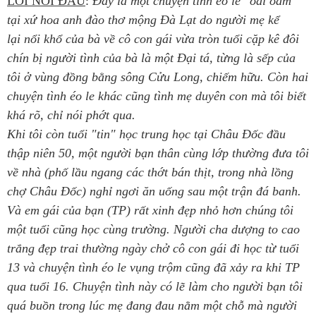
LỜI NÓI ĐẦU
:
Đây là một chuyện tình éo le "oái oăm"
tại xứ hoa anh đào thơ mộng Đà Lạt do người mẹ kể
lại nổi khổ của bà về cô con gái vừa tròn tuổi cặp kê đôi
chín bị người tình của bà là một Đại tá, từng là sếp của
tôi ở vùng đồng bằng sông Cửu Long, chiếm hữu. Còn hai
chuyện tình éo le khác cũng tình mẹ duyên con mà tôi biết
khá rõ, chỉ nói phớt qua.
Khi tôi còn tuổi "tin" học trung học tại Châu Đốc đầu
thập niên 50, một người bạn thân cùng lớp thường đưa tôi
về nhà (phố lầu ngang các thớt bán thịt, trong nhà lồng
chợ Châu Đốc) nghỉ ngơi ăn uống sau một trận đá banh.
Và em gái của bạn (TP) rất xinh đẹp nhỏ hơn chúng tôi
một tuổi cũng học cùng trường. Người cha dượng to cao
trắng đẹp trai thường ngày chở cô con gái đi học từ tuổi
13 và chuyện tình éo le vụng trộm cũng đã xảy ra khi TP
qua tuổi 16. Chuyện tình này có lẽ làm cho người bạn tôi
quá buồn trong lúc mẹ đang đau nằm một chỗ mà người