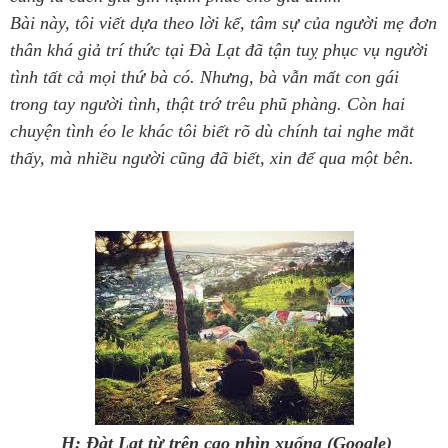
Bài này, tôi viết dựa theo lời kể, tâm sự của người mẹ đơn
thân khá giả trí thức tại Đà Lạt đã tận tuỵ phục vụ người
tình tất cả mọi thứ bà có. Nhưng, bà vẫn mất con gái
trong tay người tình, thật trớ trêu phũ phàng. Còn hai
chuyện tình éo le khác tôi biết rõ dù chính tai nghe mắt
thấy, mà nhiều người cũng đã biết, xin để qua một bên.
H: Đàt Lạt từ trên cao nhìn xuống (Google)