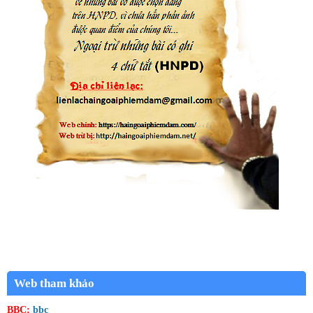
Web tham khảo
BBC:
bbc