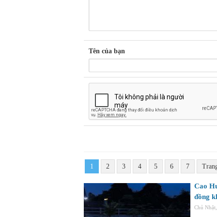
Tên của bạn
1
2
3
4
5
6
7
Tran
Cao Hu
đồng k
Chủ Nhật