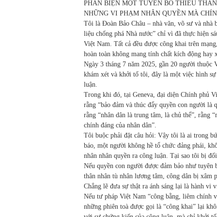
PHẢN BIỆN MỘT TUYÊN BỐ THIẾU THÀN
NHỮNG VI PHẠM NHÂN QUYỀN MÀ CHÍN
Tôi là Đoàn Bảo Châu – nhà văn, võ sư và nhà bá
liệu chống phá Nhà nước” chỉ vì đã thực hiện s
Việt Nam. Tất cả đều được công khai trên mạng,
hoàn toàn không mang tính chất kích động hay x
Ngày 3 tháng 7 năm 2025, gần 20 người thuộc Vi
khám xét và khởi tố tôi, đây là một việc hình s
luận.
Trong khi đó, tại Geneva, đại diện Chính phủ 
rằng “bảo đảm và thúc đẩy quyền con người là 
rằng “nhân dân là trung tâm, là chủ thể”, rằng 
chính đáng của nhân dân”.
Tôi buộc phải đặt câu hỏi: Vậy tôi là ai trong 
báo, một người không hề tổ chức đảng phái, khôn
nhân nhân quyền ra công luận. Tại sao tôi bị đ
Nếu quyền con người được đảm bảo như tuyên bố
thân nhân tù nhân lương tâm, công dân bị xâm 
Chẳng lẽ đưa sự thật ra ánh sáng lại là hành vi 
Nếu tư pháp Việt Nam “công bằng, liêm chính v
những phiên toà được gọi là “công khai” lại khô
với sự chứng kiến của công luận, mà chỉ khởi t