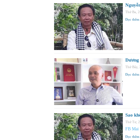
Nguyễn
Thứ Ba, 
Đọc thêm
Dương 
Thứ Bảy,
Đọc thêm
Sao kh
Thứ Tư, 
FB Mai
Đọc thêm