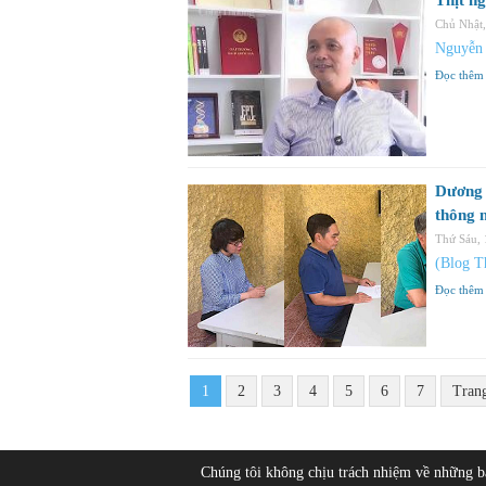
Thịt ng
Chủ Nhật
Nguyễn
Đọc thêm
Dương 
thông 
Thứ Sáu,
(Blog T
Đọc thêm
1
2
3
4
5
6
7
Tran
Chúng tôi không chịu trách nhiệm về những 