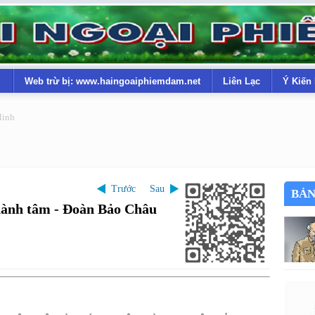
Web trừ bị: www.haingoaiphiemdam.net
Liên Lạc
Ý Kiến
Minh
Trước
Sau
BẢN
thành tâm - Đoàn Bảo Châu