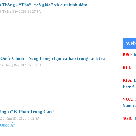
 Thông - “Thơ”, “cô giáo” và cựu binh dỏm
28 Tháng Bảy 2026
11:27 SA
Web
BBC:
b
Quốc Chính – Sóng trong chậu và bão trong tách trà
 25 Tháng Bảy 2026
5:38 CH
RFI:
T
RFA:
B
Free As
VOA:
Nam và
ông xử lý Phan Trung Can?
SGB:
T
22 Tháng Bảy 2026
7:32 SA
 Quốc Ấn