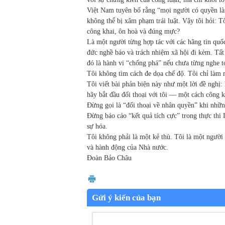
Việt Nam tuyên bố rằng “mọi người có quyền là
không thể bị xâm phạm trái luật. Vậy tôi hỏi: T
công khai, ôn hoà và đúng mực?
Là một người từng hợp tác với các hãng tin quố
đức nghề báo và trách nhiệm xã hội đi kèm. Tất 
đó là hành vi “chống phá” nếu chưa từng nghe to
Tôi không tìm cách đe dọa chế độ. Tôi chỉ làm m
Tôi viết bài phản biện này như một lời đề nghị
hãy bắt đầu đối thoại với tôi — một cách công k
Đừng gọi là “đối thoại về nhân quyền” khi những
Đừng báo cáo “kết quả tích cực” trong thực thi
sự hóa.
Tôi không phải là một kẻ thù. Tôi là một người
và hành động của Nhà nước.
Đoàn Bảo Châu
Gửi ý kiến của bạn