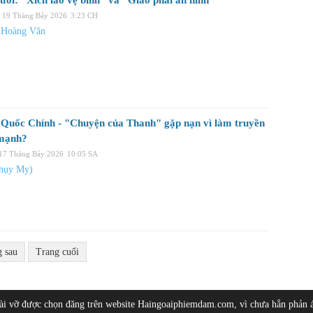
ười: “Xích lão vệ binh” và “Giáo phái an ninh”
, 19 Tháng Bảy 2026
3:23 CH
 Hoàng Văn
Quốc Chính - "Chuyện của Thanh" gặp nạn vì làm truyền
mạnh?
 17 Tháng Bảy 2026
10:05 SA
hụy My)
g sau
Trang cuối
bài vỡ được chọn đăng trên website Haingoaiphiemdam.com, vì chưa hẳn phản 