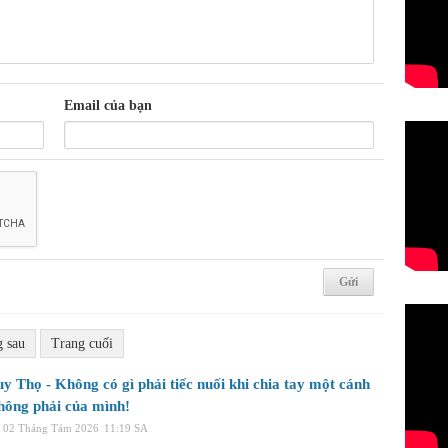
Email của bạn
g sau
Trang cuối
y Thọ - Không có gì phải tiếc nuối khi chia tay một cánh
hông phải của mình!
, 02 Tháng Tám 2026
11:19 SA