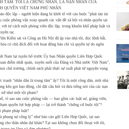
H TÂM: TÔI LÀ CHỨNG NHÂN, LÀ NẠN NHÂN CỦA
H QUYỀN VIỆT NAM PHỦ NHẬN.
o độc lập – người hiện đang bị khởi tố với cáo buộc “phát tán tài
áu cuộc phỏng vấn xoay quanh các vấn đề xã hội và nhân quyền tại
 với tư cách một phóng viên độc lập, trong khuôn khổ pháp luật và
uyên tạc.
ện Kiểm sát và Công an Hà Nội đã ập vào nhà tôi, đọc lệnh bắt,
ự hóa có chủ đích đối với hoạt động báo chí và quyền tự do ngôn
Việt Nam lại tuyên bố trước Ủy ban Nhân quyền Liên Hợp Quốc
quan điểm nhất quán, xuyên suốt của Đảng và Nhà nước Việt Nam”,
“mọi chủ trương, chính sách phải thực sự xuất phát từ nguyện vọng
bức tranh “nhân dân là trung tâm” ấy? Tôi là một công dân, một nhà
g kêu gọi bạo động, chỉ đặt câu hỏi và đưa tiếng nói của các nạn
ối xử như một tội phạm?
, vì sao sáu cuộc phỏng vấn — bao gồm các luật sư, giảng viên,
phạm quyền lợi hợp pháp — lại trở thành “chứng cứ buộc tội”?
vi phạm pháp luật?
à phụng sự công lý” như báo cáo gửi Liên Hợp Quốc, tại sao
ng cho thân nhân dự khán? Tại sao không chọn đối thoại với tôi,
ố trong im lặng và đơn phương?