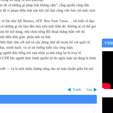
m tất cả những gì pháp luật không cấm”, rằng quyền công dân
ôi đã vi phạm điều luật nào khi chỉ làm công việc báo chí một cách
c tế lớn như AP, Reuters, AFP, New York Times…, tôi hiểu rõ đạo
cả những gì tôi làm đều dựa trên tinh thần đó. Không ai có thể gọi
àn bộ nội dung, nếu chưa từng đối thoại thẳng thắn với tôi.
ột điều đơn giản: phản ánh sự thật.
: Nếu thực tâm cởi mở và xây dựng như đã tuyên bố với quốc tế,
VID
hai, minh bạch, và có sự chứng kiến của công luận.
 người đưa tiếng nói nạn nhân ra ánh sáng lại bị truy tố.
 ICCPR khi người thực hành quyền tự do ngôn luận lại đang bị hình
 viết — và là một nhân chứng sống cho sự mâu thuẫn giữa lời nói
Trước
Sau