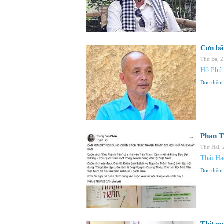
Cơn bã
Thứ Ba, 
Hồ Phú
Đọc thêm
Phan T
Thứ Hai,
Thái H
Đọc thêm