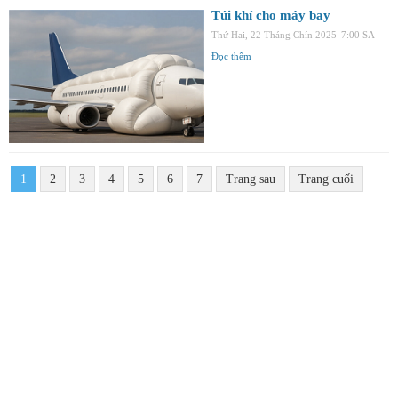
Túi khí cho máy bay
Thứ Hai, 22 Tháng Chín 2025
7:00 SA
Đọc thêm
1
2
3
4
5
6
7
Trang sau
Trang cuối