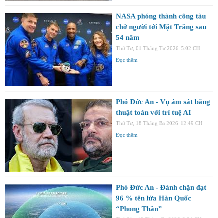
NASA phóng thành công tàu
chở người tới Mặt Trăng sau
54 năm
Thứ Tư, 01 Tháng Tư 2026
5:02 CH
Đọc thêm
Phó Đức An - Vụ ám sát bằng
thuật toán với trí tuệ AI
Thứ Tư, 18 Tháng Ba 2026
12:49 CH
Đọc thêm
Phó Đức An - Đánh chặn đạt
96 % tên lửa Hàn Quốc
“Phong Thần”