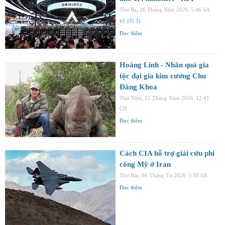
Thứ Ba, 26 Tháng Năm 2026
5:46 SA
vi.rfi.fr
Đọc thêm
Hoàng Linh - Nhân quả gia
tộc đại gia kim cương Chu
Đăng Khoa
Thứ Năm, 21 Tháng Năm 2026
12:41
CH
Đọc thêm
Cách CIA hỗ trợ giải cứu phi
công Mỹ ở Iran
Thứ Hai, 06 Tháng Tư 2026
5:38 SA
Đọc thêm