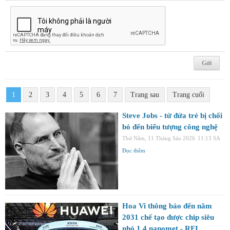
1
2
3
4
5
6
7
Trang sau
Trang cuối
Steve Jobs - từ đứa trẻ bị chối
bỏ đến biểu tượng công nghệ
Thứ Năm, 11 Tháng Sáu 2026
11:13 SA
Đọc thêm
Hoa Vi thông báo đến năm
2031 chế tạo được chip siêu
nhỏ 1,4 nanomet - RFI