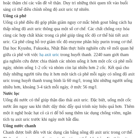
hoặc thậm chí các vấn đề về thận. Duy trì những thói quen tốt vào buổi
sáng có thể điều chỉnh nồng độ axit uric tự nhiên.
Uống cà phê
Uống cà phê điều độ góp phần giảm nguy cơ mắc bệnh gout bằng cách hạ
thấp nồng độ axit uric thông qua một số cơ chế. Các chất chống oxy hóa
cùng các hợp chất khác trong cà phê giúp tăng tốc độ cơ thể bài tiết axit
uric. Cà phê cũng hỗ trợ giảm tốc độ enzyme phân hủy purin trong cơ thể.
Đại học Kyushu, Fukuoka, Nhật Bản thực hiện nghiên cứu về mối quan hệ
giữa cà phê với việc
hạ axit uric
trong huyết thanh. 2240 nam giới tham
gia nghiên cứu được chia thành các nhóm uống ít hơn một cốc cà phê mỗi
ngày, nhóm uống 1-2 cốc và nhóm còn lại nhiều hơn 2 cốc. Kết quả cho
thấy những người tiêu thụ ít hơn một tách cà phê mỗi ngày có nồng độ axit
uric trong huyết thanh trung bình là 60 mg/l, trong khi những người uống
nhiều hơn, khoảng 3-4 tách mỗi ngày, ở mức 56 mg/l.
Nước lọc
Uống đủ nước có thể giúp thận đào thải axit uric. Đặc biệt, uống một cốc
nước ấm ngay sau khi thức dậy thúc đẩy quá trình này hiệu quả hơn. Thêm
một ít nghệ hoặc hạt cỏ cà ri để bổ sung thêm tác dụng chống viêm, ngăn
tích tụ axit uric trước khi ngày mới bắt đầu.
Uống nước chanh
Chanh được biết đến với tác dụng cân bằng nồng độ axit uric trong cơ thể.