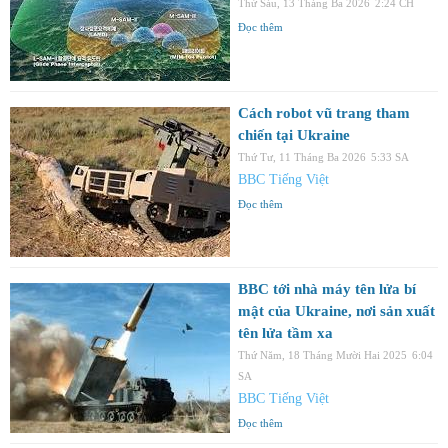
Thứ Sáu, 13 Tháng Ba 2026
2:24 CH
Đọc thêm
Cách robot vũ trang tham
chiến tại Ukraine
Thứ Tư, 11 Tháng Ba 2026
5:33 SA
BBC Tiếng Việt
Đọc thêm
BBC tới nhà máy tên lửa bí
mật của Ukraine, nơi sản xuất
tên lửa tầm xa
Thứ Năm, 18 Tháng Mười Hai 2025
6:04
SA
BBC Tiếng Việt
Đọc thêm