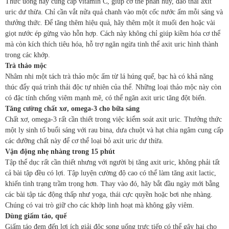
Thức uống này cung cấp vitamin C, giúp cơ thể phân hủy, đào thải axit
uric dư thừa. Chỉ cần vắt nửa quả chanh vào một cốc nước ấm mỗi sáng và
thưởng thức. Để tăng thêm hiệu quả, hãy thêm một ít muối đen hoặc vài
giọt nước ép gừng vào hỗn hợp. Cách này không chỉ giúp kiềm hóa cơ thể
mà còn kích thích tiêu hóa, hỗ trợ ngăn ngừa tinh thể axit uric hình thành
trong các khớp.
Trà thảo mộc
Nhâm nhi một tách trà thảo mộc ấm từ lá húng quế, bạc hà có khả năng
thúc đẩy quá trình thải độc tự nhiên của thể. Những loại thảo mộc này còn
có đặc tính chống viêm mạnh mẽ, có thể ngăn axit uric tăng đột biến.
Tăng cường chất xơ, omega-3 cho bữa sáng
Chất xơ, omega-3 rất cần thiết trong việc kiểm soát axit uric. Thưởng thức
một ly sinh tố buổi sáng với rau bina, dưa chuột và hạt chia ngâm cung cấp
các dưỡng chất này để cơ thể loại bỏ axit uric dư thừa.
Vận động nhẹ nhàng trong 15 phút
Tập thể dục rất cần thiết nhưng với người bị tăng axit uric, không phải tất
cả bài tập đều có lợi. Tập luyện cường độ cao có thể làm tăng axit lactic,
khiến tình trạng trầm trọng hơn. Thay vào đó, hãy bắt đầu ngày mới bằng
các bài tập tác động thấp như yoga, thái cực quyền hoặc bơi nhẹ nhàng.
Chúng có vai trò giữ cho các khớp linh hoạt mà không gây viêm.
Dùng giấm táo, quế
Giấm táo đem đến lợi ích giải độc song uống trực tiếp có thể gây hại cho