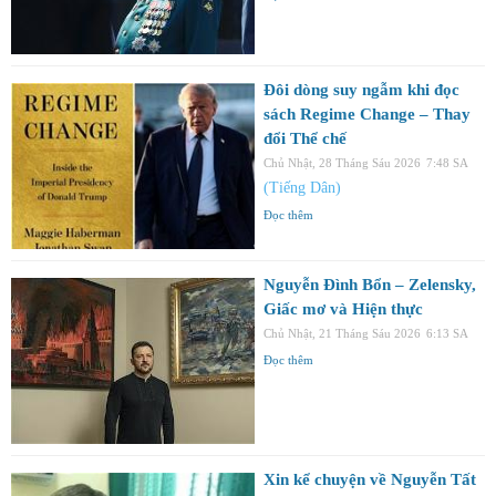
Đôi dòng suy ngẫm khi đọc
sách Regime Change – Thay
đổi Thể chế
Chủ Nhật, 28 Tháng Sáu 2026
7:48 SA
(Tiếng Dân)
Đọc thêm
Nguyễn Đình Bổn – Zelensky,
Giấc mơ và Hiện thực
Chủ Nhật, 21 Tháng Sáu 2026
6:13 SA
Đọc thêm
Xin kể chuyện về Nguyễn Tất