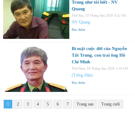
Trung như tôi biết - NV
Quang
Thứ Sáu, 19 Tháng Sáu 2026
6:22 SA
NV Quang
Đọc thêm
Bí mật cuộc đời của Nguyễn
Tất Trung, con trai ông Hồ
Chí Minh
Thứ Năm, 18 Tháng Sáu 2026
2:19 CH
(Tiếng Dân)
Đọc thêm
1
2
3
4
5
6
7
Trang sau
Trang cuối