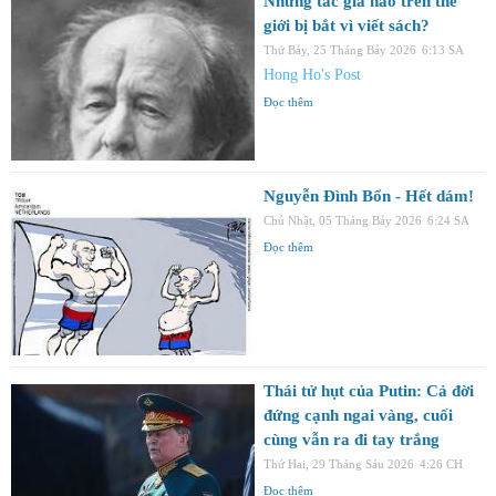
Những tác giả nào trên thế
giới bị bắt vì viết sách?
Thứ Bảy, 25 Tháng Bảy 2026
6:13 SA
Hong Ho's Post
Đọc thêm
Nguyễn Đình Bổn - Hết dám!
Chủ Nhật, 05 Tháng Bảy 2026
6:24 SA
Đọc thêm
Thái tử hụt của Putin: Cả đời
đứng cạnh ngai vàng, cuối
cùng vẫn ra đi tay trắng
Thứ Hai, 29 Tháng Sáu 2026
4:26 CH
Đọc thêm