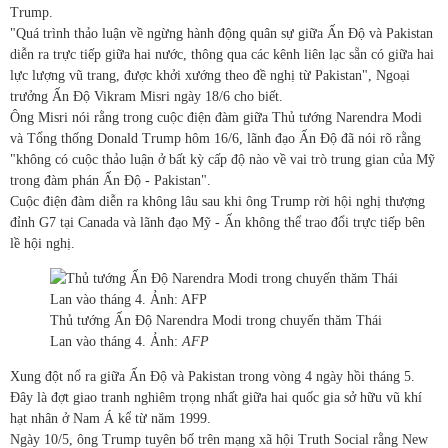
Trump.
"Quá trình thảo luận về ngừng hành động quân sự giữa Ấn Độ và Pakistan
diễn ra trực tiếp giữa hai nước, thông qua các kênh liên lạc sẵn có giữa hai
lực lượng vũ trang, được khởi xướng theo đề nghị từ Pakistan", Ngoại
trưởng Ấn Độ Vikram Misri ngày 18/6 cho biết.
Ông Misri nói rằng trong cuộc điện đàm giữa Thủ tướng Narendra Modi
và Tổng thống Donald Trump hôm 16/6, lãnh đạo Ấn Độ đã nói rõ rằng
"không có cuộc thảo luận ở bất kỳ cấp độ nào về vai trò trung gian của Mỹ
trong đàm phán Ấn Độ - Pakistan".
Cuộc điện đàm diễn ra không lâu sau khi ông Trump rời hội nghị thượng
đỉnh G7 tại Canada và lãnh đạo Mỹ - Ấn không thể trao đổi trực tiếp bên
lề hội nghị.
Thủ tướng Ấn Độ Narendra Modi trong chuyến thăm Thái
Lan vào tháng 4. Ảnh:
AFP
Xung đột nổ ra giữa Ấn Độ và Pakistan trong vòng 4 ngày hồi tháng 5.
Đây là đợt giao tranh nghiêm trọng nhất giữa hai quốc gia sở hữu vũ khí
hạt nhân ở Nam Á kể từ năm 1999.
Ngày 10/5, ông Trump tuyên bố trên mạng xã hội Truth Social rằng New