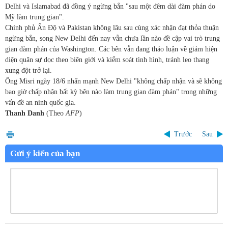
Delhi và Islamabad đã đồng ý ngừng bắn "sau một đêm dài đàm phán do
Mỹ làm trung gian".
Chính phủ Ấn Độ và Pakistan không lâu sau cùng xác nhận đạt thỏa thuận
ngừng bắn, song New Delhi đến nay vẫn chưa lần nào đề cập vai trò trung
gian đàm phán của Washington. Các bên vẫn đang thảo luận về giảm hiện
diện quân sự dọc theo biên giới và kiểm soát tình hình, tránh leo thang
xung đột trở lại.
Ông Misri ngày 18/6 nhấn mạnh New Delhi "không chấp nhận và sẽ không
bao giờ chấp nhận bất kỳ bên nào làm trung gian đàm phán" trong những
vấn đề an ninh quốc gia.
Thanh Danh
(Theo
AFP
)
Trước
Sau
Gửi ý kiến của bạn