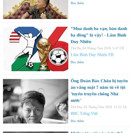
Đọc thêm
“Mua danh ba vạn, bán danh
ba đồng” là vậy! - Lâm Bình
Duy Nhiên
Thứ Ba, 04 Tháng Tám 2026
5:47 CH
Lâm Bình Duy Nhiên FB
Đọc thêm
Ông Đoàn Bảo Châu bị tuyên
án vắng mặt 7 năm tù về tội
'tuyên truyền chống Nhà
nước'
Thứ Hai, 03 Tháng Tám 2026
11:52 SA
BBC Tiếng Việt
Đọc thêm